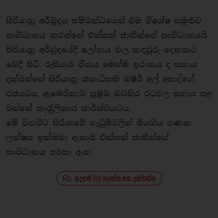
සිරියානු අර්බුදය සම්බන්ධයෙන් එම විශේෂ සමුළුව
සංවිධානය කරන්නේ එක්සත් ජාතීන්ගේ සංවිධානයයි.
සිරියානු අර්බුදයේදී ලෝකය බල කඳවුරු දෙකකට
බෙදී සිටී. රුසියාව චීනය මෙන්ම ඉරානය ද සහාය
දක්වන්නේ සිරියානු ජනාධිපති බෂීර් අල් අසාද්ගේ
රජයටය. ඇමෙරිකාව ප‍්‍රමුඛ බටහිර රටවල සහාය පළ
වන්නේ කැරැුලිකාර පාර්ශ්වයටය.
මේ වනවිට සිරියාවේ ගැටුම්වලින් මියගිය ගණන
ලක්ෂය ඉක්මවා ඇතැයි එක්සත් ජාතීන්ගේ
සංවිධානය පවසා ඇත.
අදහස් (0) බලන්න සහ දක්වන්න