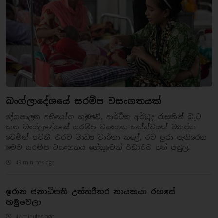
බංග්ලාදේශයේ සරම්ප වසංගතයක්
දේශපාලන අභියෝග හමුවේ, ආර්ථික අර්බුද රැසකින් බැට
කන බංග්ලාදේශයේ සරම්ප වසංගත තත්ත්වයක් ව්‍යාප්ත
වෙමින් පවතී. එරට මාධ්‍ය වාර්තා කළේ, රට පුරා පැතිරෙන
මෙම සරම්ප වසංගතය හේතුවෙන් පීඩාවට පත් පවුල..
43 minutes ago
ඉරාන ජනාධිපති උත්තරීතර නායකයා රහසේ
හමුවෙලා
47 minutes ago