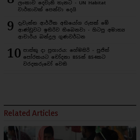
ලංකාව දෙවැනි තැනට - UN Habitat
වාර්තාවක් පෙන්වා දෙයි
9
දැවැන්ත ආර්ථික අභියෝග රුසක් මේ
ආණ්ඩුවට ඉතිරිව තිබෙනවා - හිටපු අමාත්‍ය
ආචාර්ය බන්දුල ගුණවර්ධන
10
පාස්කු දා ප්‍රහාරය: හේමසිරි - පූජිත්
පෝරකයට චෝදනා 855න් 854කට
වරදකරුවෝ වෙති
Related Articles