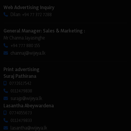
Web Advertising Inquiry
Dilan: +94 77 372 7288
General Manager: Sales & Marketing :
Mr Channa Jayasinghe
+94 777 880 155
channaj@wijeya.lk
Print advertising
Suraj Pathirana
0772617542
0112479838
surajp@wijeya.lk
Lasantha Abeywardena
0774055673
0112479833
lasantha@wijeya.lk