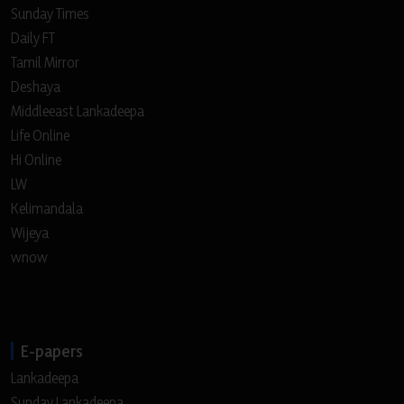
Sunday Times
Daily FT
Tamil Mirror
Deshaya
Middleeast Lankadeepa
Life Online
Hi Online
LW
Kelimandala
Wijeya
wnow
E-papers
Lankadeepa
Sunday Lankadeepa