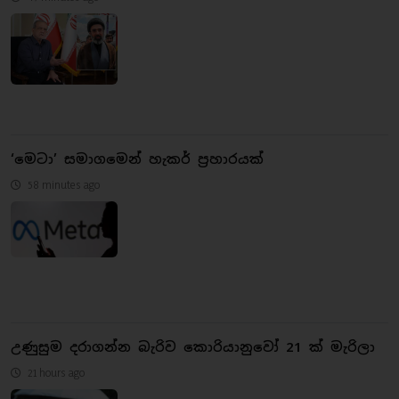
‘මෙටා’ සමාගමෙන් හැකර් ප්‍රහාරයක්
58 minutes ago
උණුසුම දරාගන්න බැරිව කොරියානුවෝ 21 ක් මැරිලා
21 hours ago