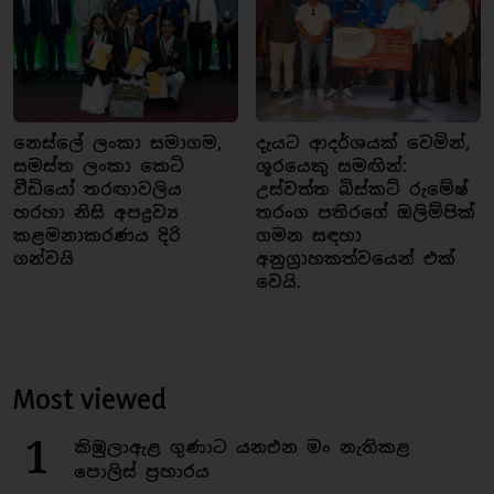
නෙස්ලේ ලංකා සමාගම,
දැයට ආදර්ශයක් වෙමින්,
සමස්ත ලංකා කෙටි
ශූරයෙකු සමඟින්:
වීඩියෝ තරඟාවලිය
උස්වත්ත බිස්කට් රුමේෂ්
හරහා නිසි අපද්‍රව්‍ය
තරංග පතිරගේ ඔලිම්පික්
කළමනාකරණය දිරි
ගමන සඳහා
ගන්වයි
අනුග්‍රාහකත්වයෙන් එක්
වෙයි.
Most viewed
1
කිඹුලාඇළ ගුණාට යනඑන මං නැතිකළ
පොලිස් ප්‍රහාරය