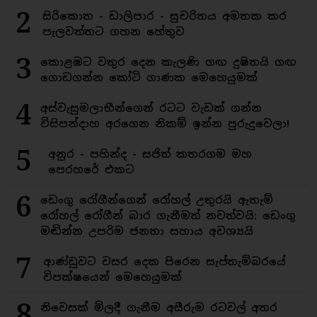
2
සිරිකොත - ඩාලිපාර - සුචරිතය අමතක කර
පැලවත්තට ගහන හේතුව
3
කොළඹට වතුර දෙන කැලණි ගඟ දුෂිතයි ගඟ
ගොඩගන්න කෝටි ගාණක මෙහෙයුමක්
4
අස්වැසුමලාභීන්ගෙන් රටට වැඩක් ගන්න
විසිපන්දාහ අරගෙන නිකම් ඉන්න පුරුදුවෙලා!
5
අනුර - පහින්ද - සජිත් කතරගම මහ
පෙරහරේ එකට
6
ඩෙංගු රෝගීන්ගෙන් රෝහල් උතුරයි ඇතැම්
රෝහල් රෝගීන් බාර ගැනීමත් නවත්වයි: ඩෙංගු
මඬින්න උපරිම ජනතා සහාය අවශ්‍යයි
7
ආණ්ඩුවට වසර දෙක පිරෙන සැප්තැම්බරයේ
විපක්ෂයෙන් මෙහෙයුමක්
8
නිවෙසක් මිලදී ගැනීම අසීරුම රටවල් අතර