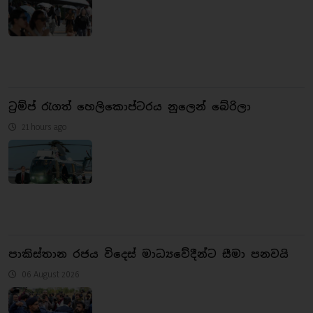
ට්‍රම්ප් රැගත් හෙලිකොප්ටරය නූලෙන් බේරිලා
21 hours ago
පාකිස්තාන රජය විදෙස් මාධ්‍යවේදීන්ට සීමා පනවයි
06 August 2026