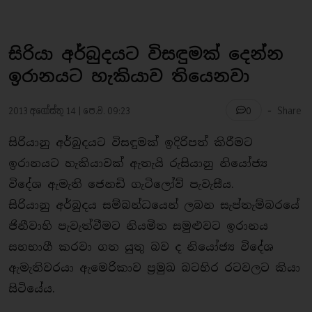
සිරියා අර්බුදයට විසඳුමක් දෙන්න
ඉරානයට හැකියාව තියෙනවා
-
2013 අගෝස්තු 14 | පෙ.ව. 09:23
Share
0
සිරියානු අර්බුදයට විසඳුමක් ඉදිරිපත් කිරීමට
ඉරානයට හැකියාවක් ඇතැයි රුසියානු නියෝජ්‍ය
විදේශ ඇමැති ජෙනඩි ගැටිලෝව් පැවැසීය.
සිරියානු අර්බුදය සම්බන්ධයෙන් ලබන සැප්තැම්බරයේ
ජිනීවාහි පැවැත්වීමට නියමිත සමුළුවට ඉරානය
සහභාගී කරවා ගත යුතු බව ද නියෝජ්‍ය විදේශ
ඇමැතිවරයා ඇමෙරිකාව ප‍්‍රමුඛ බටහිර රටවලට කියා
සිටියේය.