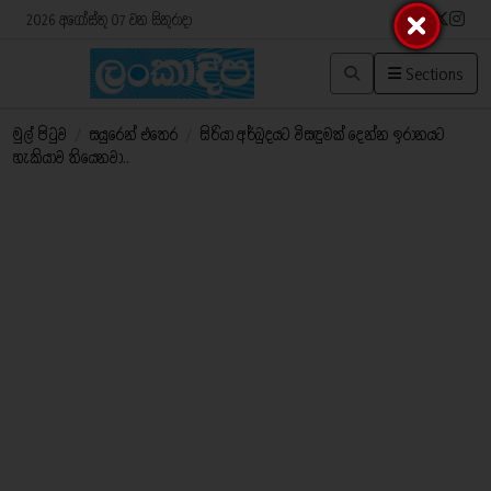
2026 අගෝස්තු 07 වන සිකුරාදා
Sections
මුල් පිටුව
/
සයුරෙන් එතෙර
/
සිරියා අර්බුදයට විසඳුමක් දෙන්න ඉරානයට
හැකියාව තියෙනවා..