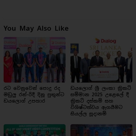
You May Also Like
රට වෙනුවෙන් පොදු රද
ඩයලොග් ශ්‍රී ලංකා ක්‍රිකට්
මඩුලු රන්-රිදී දිනූ පුතුන්ට
සම්මාන 2025 උළෙලේ දී
ඩයලොග් උපහාර
ක්‍රිකට් දස්කම් සහ
විශිෂ්ටත්වය ඇගයීමට
සියල්ල සූදානම්