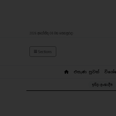
2026 අගෝස්තු 08 වන සෙනසුරාදා
Sections
එසැණ පුවත්
විශේ
ඉරිදා ලංකාදීප