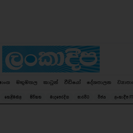
ෂාංග
මතුමහල
කාටූන්
වීඩියෝ
දේශපාලන
ව්‍යාපා
කෙළිමඬල
සිරිකත
මැදපෙරදිග
සාරවිට
විජය
ලංකාදීප FT