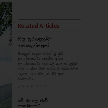
Related Articles
බලු සුරතලුන්ට
නවාතැන්පළක්
මිනිසුන් සඳහා වෙන් වූ අධි
සුඛෝපභෝගී මෙන්ම අර්ධ
සුඛෝපභෝගී හෝටල් ගැනත්, ළමුන්
බලා ගන්නා දිවා සුරැකුම් මධ්‍යස්ථාන
ගැනත්, අප ඕනෑ තරම් අසා
තියෙනවා...
14 September 2025
මේ දිනවල වැඩි
කතාබහකට