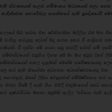
ති ස්ථානයෙන් සැලව ගම්මානය මධ්‍යයෙන් ගලා ගෙන
 හැඳින්වෙන හොරේවල ආසන්නයේ ඇති ප්‍රදේශයේදී මෙ
කාලයේ සිට පැවත එන ඓතිහාසික මැදිලිය රජ මහ වි
 චාරිත්‍ර කටයුතු අදටත් සිදු කරන අතර ඒ ආශ්‍රිතව ප
යකි. ඒ දක්වා මේ ගංගා පසු කරද්දී තවත් ගම් දනව්
සම්බන්ධයෙන් පසුගිය දිනක අපි මා ඔය ඉවුර දිගේ ලිප
මේ සම්බන්ධයෙන් හසල දැනුමක් මෙන්ම ගවේෂකයෙකු ලෙ
 පළ කර ඇති නියෝජ්‍ය අධ්‍යාපන අධ්‍යක්ෂවරයෙකු වන
න්ද තොරතුරු රැසක් ලිපිය වෙනුවෙන් සම්පිණ්ඩනය කර ග
නිරත වීමේ දී හැකි විය. එහිදී එතුමාගෙන් අපට තොර
තර ගුණවර්ධන මහතා අසුපිනි ඇල්ල “සර්පයා වැනි ඇල්