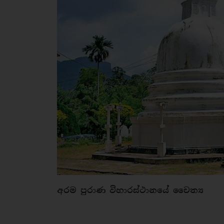
අරම පුරාණ විහාරස්ථානයේ චෛත්‍ය