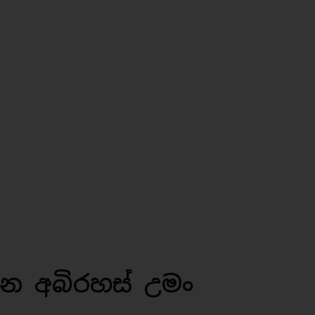
න අබිරහස් උමං