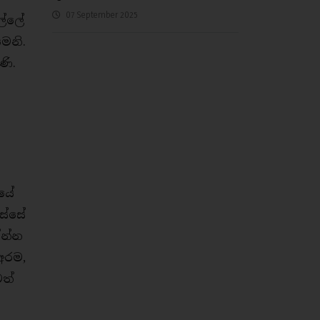
07 September 2025
ල්ලේ
ෙනි.
ණි.
ලයේ
ස්සේ
්න්න
අරම,
ටත්