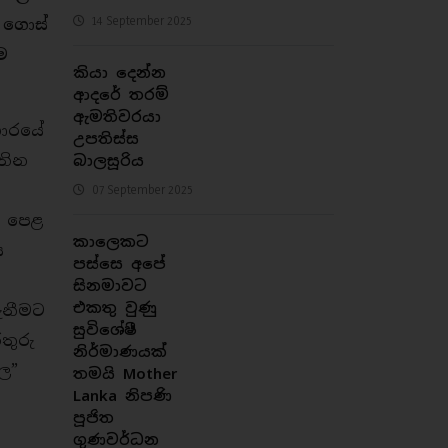
14 September 2025
 ගොස්
ම
කියා දෙන්න
ආදරේ තරම්
ඇමතිවරයා
හාරයේ
උපතිස්ස
වතින
බාලසූරිය
07 September 2025
ි පෙළ
කාලෙකට
ස
පස්සෙ අපේ
සිනමාවට
එකතු වුණු
ැනීමට
සුවිශේෂී
තුරු
නිර්මාණයක්
ල”
තමයි Mother
Lanka නිපණි
පූජිත
ගුණවර්ධන