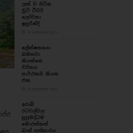
ලක් ව සිටින
චූටි ටීචර්
ලෝචනා
ඉසුරින්දි
14 September 2025
ප්‍රේක්ෂකයො
බනිනවා
කියන්නෙ
චරිතය
සාර්ථකයි කියන
එක
14 September 2025
අරාබි
රටවල්වල
ඇල්ල
සුප්‍රසිද්ධම
මොරක්කන්
බාත් සත්කාරය
 ගල