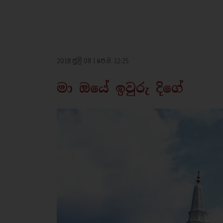
2018 ජූලි 08 | පෙ.ව. 12:25
මා ඔයේ ඉවුරු දිගේ