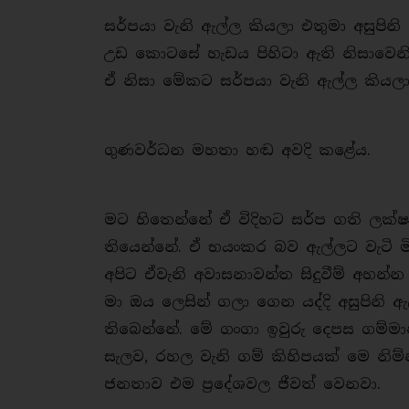
සර්පයා වැනි ඇල්ල කියලා එතුමා අසුපි
උඩ කොටසේ හැඩය පිහිටා ඇති නිසාවෙ
ඒ නිසා මේකට සර්පයා වැනි ඇල්ල කිය
ගුණවර්ධන මහතා හඬ අවදි කළේය.
මට හිතෙන්නේ ඒ විදිහට සර්ප ගති ලක
තියෙන්නේ. ඒ භයංකර බව ඇල්ලට වැටි මි
අපිට ඒවැනි අවාසනාවන්ත සිදුවීම් අහන්
මා ඔය ලෙසින් ගලා ගෙන යද්දි අසුපිනි
තිබෙන්නේ. මේ ගංගා ඉවුරු දෙපස ගම්මා
සැලව, රහල වැනි ගම් කිහිපයක් මෙ නිම
ජනතාව එම ප්‍රදේශවල ජීවත් වෙනවා.