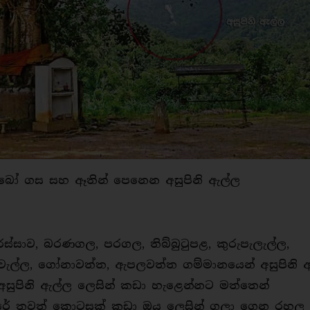
 බෝ ගස සහ ඈතින් පෙනෙන අසුපිනි ඇල්ල
ස්සාව, බරණගල, පරගල, තිබ්බුටුපළ, කුරුපැලැල්ල,
වැල්ල, ගෝනාවත්ත, ඇපලවත්ත ගම්මානයෙන් අසුපිනි 
 අසුපිනි ඇල්ල ලෙසින් කඩා හැළෙන්නට මත්තෙන්
පහරේ තවත් කොටසක් කුඩා ඔය ලෙසින් ගලා ගෙන රහල