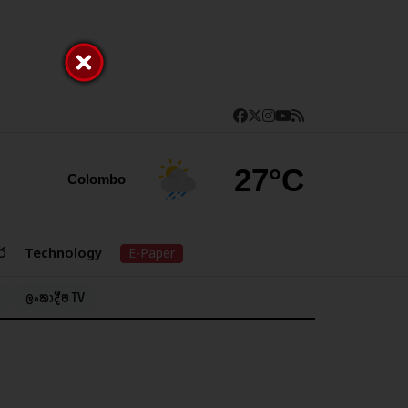
27°C
Colombo
ර
Technology
E-Paper
ලංකාදීප TV