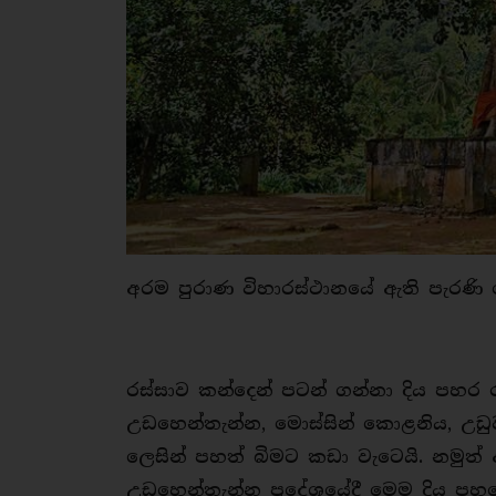
අරම පුරාණ විහාරස්ථානයේ ඇති පැරණි
රස්සාව කන්දෙන් පටන් ගන්නා දිය පහර ර
උඩහෙන්තැන්න, මොස්සින් කොළනිය, උඩු
ලෙසින් පහත් බිමට කඩා වැටෙයි. නමුත්
උඩහෙන්තැන්න ප්‍රදේශයේදී මෙම දිය 