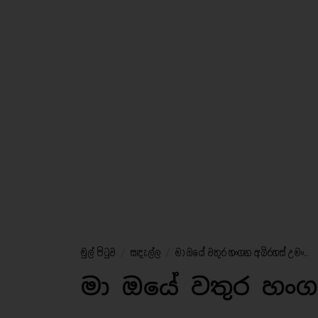
මුල් පිටුව
/
සඳැල්ල
/
මා ඔයේ වතුර හංගන අබිරහස් උමං..
මා ඔයේ වතුර හංග