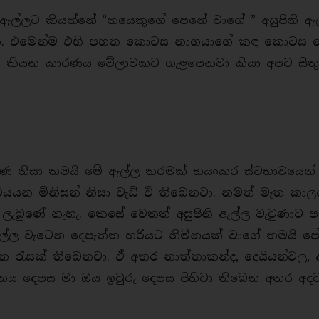
නි ඇල්ලට කියන්නේ “නයෙකුගේ පෙනේ වාගේ ” අසුපිනි ඇ
නි. එමෙන්ම එහි පහත කොටස නාගයාගේ කඳ කොටස ම
ලා කියන කාරණය වේලාවකට ගැළපෙනවා කියා අපට සිතු
්ෂණ නිසා තමයි මේ ඇල්ල තරමක් භයංකර ස්වභාවයෙන්
යයන මිනිසුන් නිසා වැඩි වී තිබෙනවා. නමුත් මෑත කා
න ලැබුණේ නැහැ. කෙසේ වෙතත් අසුපිනි ඇල්ල වැටුණාට ප
 ඇල්ල වැටෙන දෙපැත්ත හරියට නිම්නයක් වාගේ තමයි පෙ
න රැසක් තිබෙනවා. ඒ අතර නාත්තාකන්ද, දෙයියන්වල, 
්නය දෙපස මා ඔය ඉවුරු දෙපස පිහිටා තිබෙන අතර අද