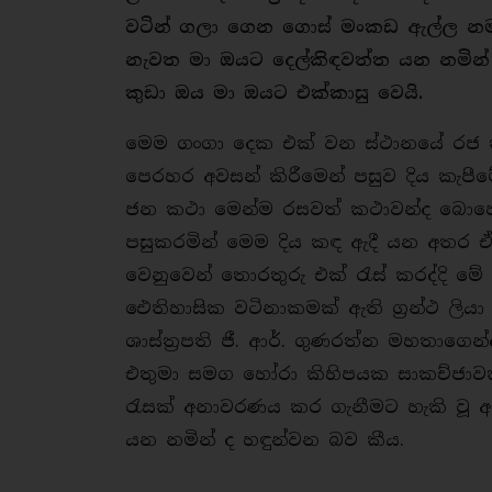
වටින් ගලා ගෙන ගොස් මංකඩ ඇල්ල නමැ
නැවත මා ඔයට දෙල්කිඳවත්ත යන නමින්
කුඩා ඔය මා ඔයට එක්කාසු වෙයි.
මෙම ගංගා දෙක එක් වන ස්ථානයේ රජ 
පෙරහර අවසන් කිරීමෙන් පසුව දිය කැපීමේ
ජන කථා මෙන්ම රසවත් කථාවන්ද බොහොම
පසුකරමින් මෙම දිය කඳ ඇදී යන අතර ඒ 
වෙනුවෙන් තොරතුරු එක් රැස් කරද්දි 
ඓතිහාසික වටිනාකමක් ඇති ග්‍රන්ථ ලියා
ශාස්ත්‍රපති ජී. ආර්. ගුණරත්න මහතාගෙ
එතුමා සමග හෝරා කිහිපයක සාකච්ජාවක 
රැසක් අනාවරණය කර ගැනීමට හැකි වූ අ
යන නමින් ද හඳුන්වන බව කීය.