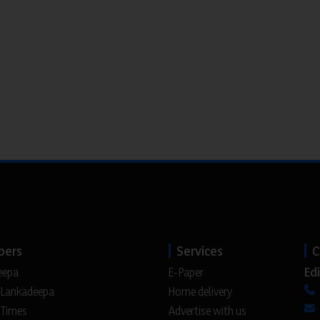
pers
Services
C
Edi
eepa
E-Paper
 Lankadeepa
Home delivery
 Times
Advertise with us