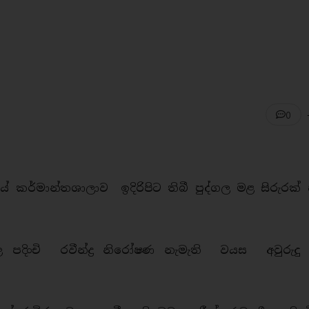
0
 කර්මාන්තශාලාව ඉදිරිපිට තිබී පුද්ගල මළ සිරුරක් 
දිංචි රවීන්ද්‍ර නිරෝෂණ නැමැති වයස අවුරුදු