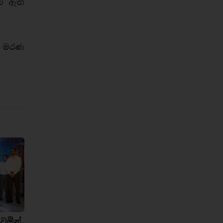
ී ඇති
් මරණ
ෙමින්,