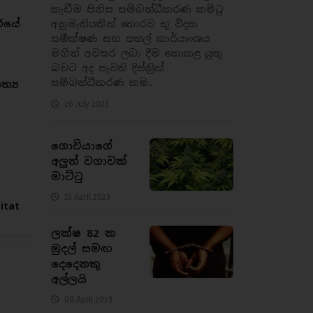
කැඩීම පිනිස සම්බන්ධීකරණ කමිටු
රයේ
අනුමැතියකින් තොරව භූ විද්‍යා
සමීක්ෂණ සහ පතල් කාර්යාංශය
මගින් අවසර ලබා දීම නොකළ යුතු
බවට අද පැවති දිස්ත්‍රික්
සම්බන්ධීකරණ කම..
්‍ය
26 July 2023
ගොවියාගේ
අලුත් වගාවක්
මාට්ටු
18 April 2023
tat
ලක්ෂ 82 ක
මුදල් සමඟ
දෙදෙනකු
අල්ලයි
09 April 2023