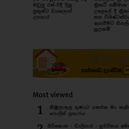
මඩුලු රන්-රිදී දිනූ
ක්‍රිකට් සම්මාන
පුතුන්ට ඩයලොග්
උළෙලේ දී ක්‍රික
උපහාර
සහ විශිෂ්ටත්ව
ඇගයීමට සියල්
සූදානම්
Most viewed
1
කිඹුලාඇළ ගුණාට යනඑන මං නැත
පොලිස් ප්‍රහාරය
2
සිරිකොත - ඩාලිපාර - සුචරිතය 