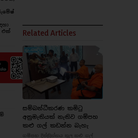
රුමේෂ්
ඳහා
Related Articles
 එක්
සම්බන්ධීකරණ කමිටු
ම්
අනුමැතියක් නැතිව ගම්පහ
කළු ගල් කඩන්න බැහැ
ගම්පහ දිස්ත්‍රික්කය තුල කළු ගල්