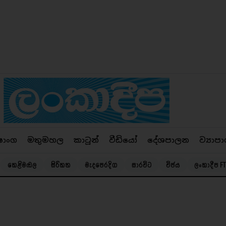
ෂාංග
මතුමහල
කාටූන්
වීඩියෝ
දේශපාලන
ව්‍යාපා
කෙළිමඬල
සිරිකත
මැදපෙරදිග
සාරවිට
විජය
ලංකාදීප FT