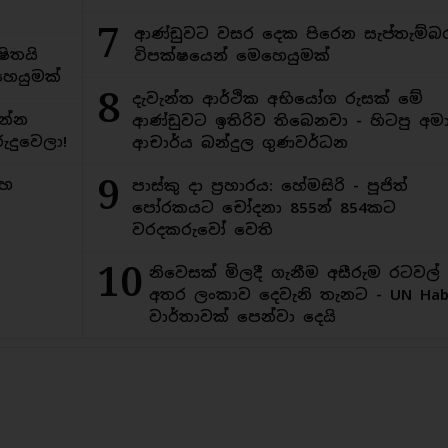
7
ආණ්ඩුවට වසර දෙක පිරෙන සැප්තැම්බ
ිතයි
විපක්ෂයෙන් මෙහෙයුමක්
ෙයුමක්
8
දැවැන්ත ආර්ථික අභියෝග රුසක් මේ
න්න
ආණ්ඩුවට ඉතිරිව තිබෙනවා - හිටපු අමාත
ුදුවෙලා!
ආචාර්ය බන්දුල ගුණවර්ධන
9
මහ
පාස්කු දා ප්‍රහාරය: හේමසිරි - පූජිත්
පෝරකයට චෝදනා 855න් 854කට
වරදකරුවෝ වෙති
10
නිවෙසක් මිලදී ගැනීම අසීරුම රටවල්
අතර ලංකාව දෙවැනි තැනට - UN Habi
වාර්තාවක් පෙන්වා දෙයි