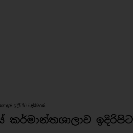
ලාව ඉදිරිපිට මළසිරුරක්..
කර්මාන්තශාලාව ඉදිරිපිට