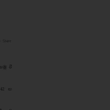
-
Share
හමු වී
 42 ක