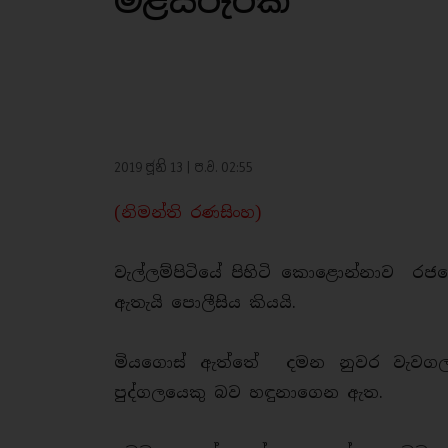
මළසිරුරක්
2019 ජූනි 13 | ප.ව. 02:55
(නිමන්ති රණසිංහ)
වැල්ලම්පිටියේ පිහිටි කොළොන්නාව රජයේ
ඇතැයි පොලීසිය කියයි.
මියගොස් ඇත්තේ දමන නුවර වැවගල ප
පුද්ගලයෙකු බව හඳුනාගෙන ඇත.