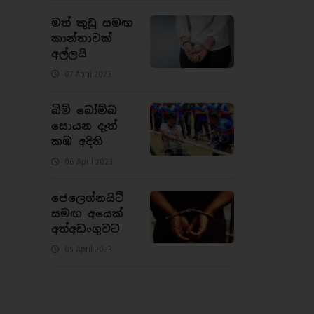
මත් කුඩු සමඟ
කාන්තාවක්
අල්ලයි
07 April 2023
බිම් බෝම්බ
සොයන දෑත්
කඹ අදිති
06 April 2023
ජෙලෙග්නයිට්
සමඟ අයෙක්
අත්අඩංගුවට
05 April 2023