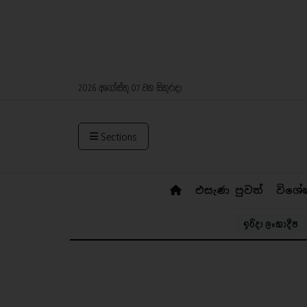
2026 අගෝස්තු 07 වන සිකුරාදා
Sections
එසැණ පුවත්
විශේ
ඉරිදා ලංකාදීප