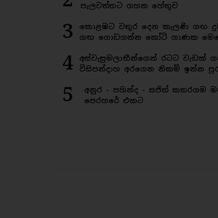
පැලවත්තට ගහන හේතුව
3
කොළඹට වතුර දෙන කැලණි ගඟ දුෂ
ගඟ ගොඩගන්න කෝටි ගාණක මෙහ
4
අස්වැසුමලාභීන්ගෙන් රටට වැඩක් ග
විසිපන්දාහ අරගෙන නිකම් ඉන්න පුර
5
අනුර - පහින්ද - සජිත් කතරගම 
පෙරහරේ එකට