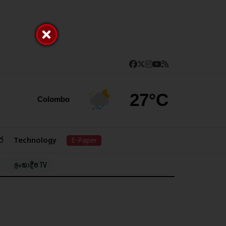
27°C
Colombo
ර
Technology
E-Paper
ලංකාදීප TV