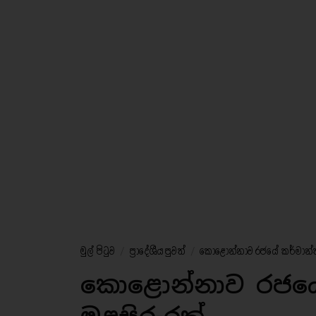
මුල් පිටුව
/
ප්‍රාදේශීය පුවත්
/
කොළොන්නාව රජයේ කර්මාන්තශා
කොළොන්නාව රජයේ 