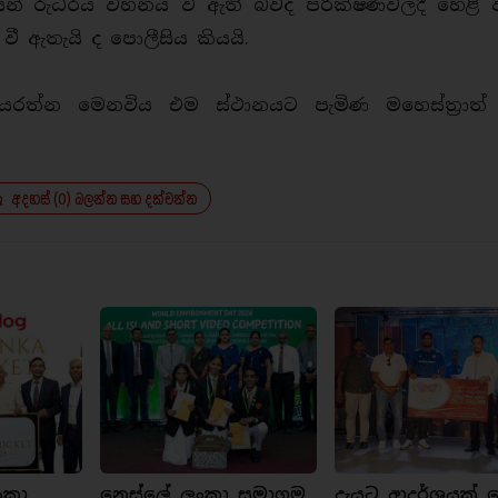
් රුධිරය වහනය වී ඇති බවද පරීක්ෂණවලදී හෙළි ව
 ඇතැයි ද පොලීසිය කියයි.
ජයරත්න මෙනවිය එම ස්ථානයට පැමිණ මහෙස්ත්‍රාත
අදහස් (0) බලන්න සහ දක්වන්න
ංකා
නෙස්ලේ ලංකා සමාගම,
දැයට ආදර්ශයක් ව