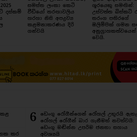
 2025
සමස්ත ලංකා කෙටි
ශූරයෙකු සමඟින්:
ට් දස්කම්
වීඩියෝ තරඟාවලිය
උස්වත්ත බිස්කට් 
ය
හරහා නිසි අපද්‍රව්‍ය
තරංග පතිරගේ
ල
කළමනාකරණය දිරි
ඔලිම්පික් ගමන ස
ගන්වයි
අනුග්‍රාහකත්වයෙන්
වෙයි.
6
ිකළ
ඩෙංගු රෝගීන්ගෙන් රෝහල් උතුරයි ඇතැ
රෝහල් රෝගීන් බාර ගැනීමත් නවත්වයි:
ඩෙංගු මඬින්න උපරිම ජනතා සහාය
අමතක කර
අවශ්‍යයි