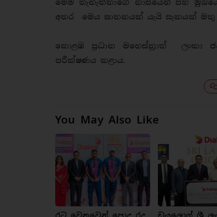
මෙම තැනැත්තාගේ නාසයෙන් සහ මුඛයෙන
අතර මෙය ඝාතනයක් යැයි සැකයක් මතු වී
කොළඹ ප්‍රධාන මහෙස්ත්‍රාත් ලංකා 
පරීක්ෂණය කළාය.
You May Also Like
රට වෙනුවෙන් පොදු රද
ඩයලොග් ශ්‍රී ල