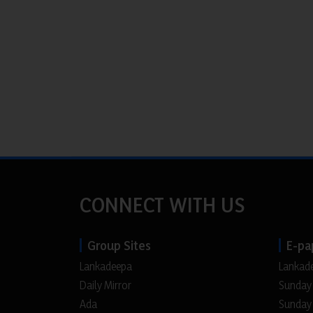
CONNECT WITH US
Group Sites
E-pa
Lankadeepa
Lankad
Daily Mirror
Sunday
Ada
Sunday