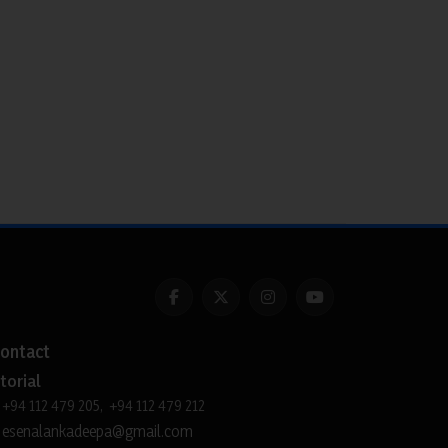
ontact
torial
+94 112 479 205, +94 112 479 212
esenalankadeepa@gmail.com