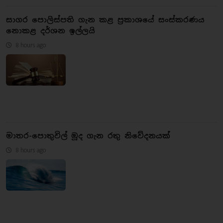
සාගර පොලිස්පති ගැන කළ ප්‍රකාශයේ සංස්කරණය
නොකළ දර්ශන ඉල්ලයි
8 hours ago
මාතර-පොතුවිල් මූද ගැන රතු නිවේදනයක්
8 hours ago