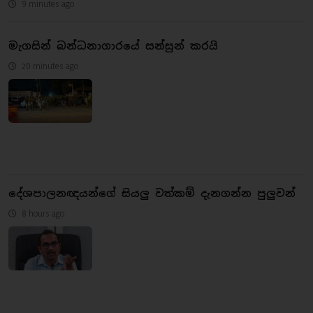
9 minutes ago
මැගසින් බන්ධනාගාරයේ සන්සුන් කරයි
20 minutes ago
දේශපාලනඥයන්ගේ සියලු වත්කම් දැනගන්න පුලුවන්
8 hours ago