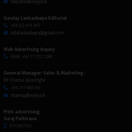
helpdesk@wijeya.lk
Sunday Lankadeepa Editorial
+94 112 479 260
iridalankadeepa@gmail.com
Web Advertising Inquiry
Dilan: +94 77 372 7288
General Manager: Sales & Marketing :
Mr Channa Jayasinghe
+94 777 880 155
channaj@wijeya.lk
Print advertising
Suraj Pathirana
0772617542