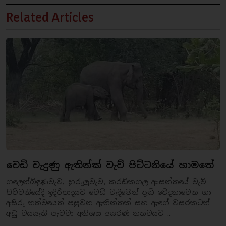
Related Articles
වෙඩි වැදුණු ඇතින්ක් වැව් පිට්ටනියේ හාමතේ
​ගලෙන්බිඳුණුවැව, හුරුලුවැව, කරඩිකගල ආසන්නයේ වැව්
පිට්ටනියේදී ඉදිරිපාදයට වෙඩි වැදීමෙන් දැඩි වේදනාවෙන් හා
අසීරු තත්වයෙන් පසුවන ඇතින්නක් සහ ඇගේ වසරකටත්
අඩු වයසැති පැටවා අතිශය අසරණ තත්වයට ..