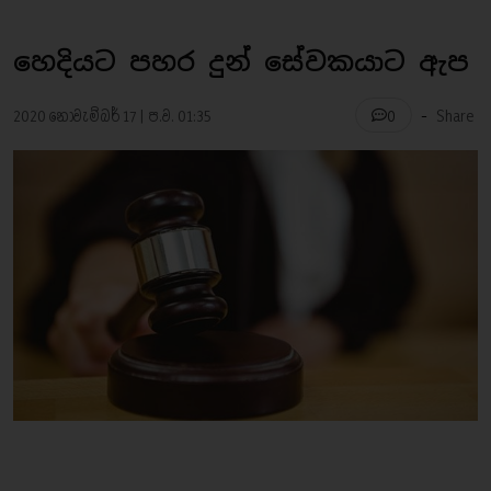
හෙදියට පහර දුන් සේවකයාට ඇප
-
2020 නොවැම්බර් 17 | ප.ව. 01:35
Share
0