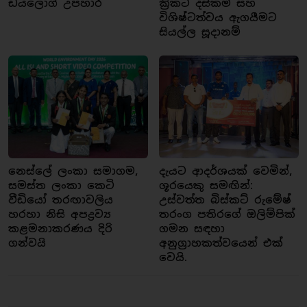
ඩයලොග් උපහාර
ක්‍රිකට් දස්කම් සහ
විශිෂ්ටත්වය ඇගයීමට
සියල්ල සූදානම්
නෙස්ලේ ලංකා සමාගම,
දැයට ආදර්ශයක් වෙමින්,
සමස්ත ලංකා කෙටි
ශූරයෙකු සමඟින්:
වීඩියෝ තරඟාවලිය
උස්වත්ත බිස්කට් රුමේෂ්
හරහා නිසි අපද්‍රව්‍ය
තරංග පතිරගේ ඔලිම්පික්
කළමනාකරණය දිරි
ගමන සඳහා
ගන්වයි
අනුග්‍රාහකත්වයෙන් එක්
වෙයි.