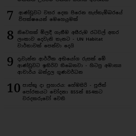
7
ආණ්ඩුවට වසර දෙක පිරෙන සැප්තැම්බරයේ
විපක්ෂයෙන් මෙහෙයුමක්
8
නිවෙසක් මිලදී ගැනීම අසීරුම රටවල් අතර
ලංකාව දෙවැනි තැනට - UN Habitat
වාර්තාවක් පෙන්වා දෙයි
9
දැවැන්ත ආර්ථික අභියෝග රුසක් මේ
ආණ්ඩුවට ඉතිරිව තිබෙනවා - හිටපු අමාත්‍ය
ආචාර්ය බන්දුල ගුණවර්ධන
10
පාස්කු දා ප්‍රහාරය: හේමසිරි - පූජිත්
පෝරකයට චෝදනා 855න් 854කට
වරදකරුවෝ වෙති