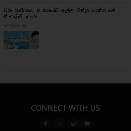
චීන ජාතිකයා ඝාතනයට ඇල්ලු චීන්නු දෙන්නාගේ
ඩී.එන්.ඒ. බලයි
8 hours ago
CONNECT WITH US