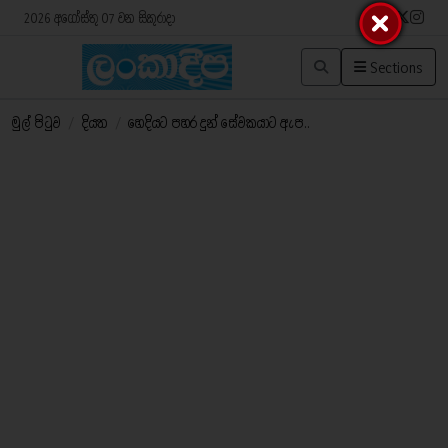
2026 අගෝස්තු 07 වන සිකුරාදා
Sections
මුල් පිටුව
/
දියත
/
හෙදියට පහර දුන් සේවකයාට ඇප..