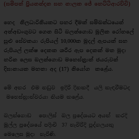
(සමිපත් ප්‍රියනන්දන සහ නාලක ජේ හෙට්ටිආරච්චි)
හෙද නිලධාරිනියකට පහර දීමක් සම්බන්ධයෙන්
අත්අඩංගුවට ගෙන සිටි බලන්ගොඩ මුලික රෝහලේ
සුළු සේවකයා රුපියල් 10,000ක මුදල් ඇපයක් සහ
රුපියල් ලක්ෂ දෙකක ශරීර ඇප දෙකක් මත මුදා
හරින ලෙස බලන්ගොඩ මහෙස්ත්‍රාත් ජයරුවන්
දිසානායක මහතා අද (17) නියෝග කළේය.
මේ අතර එම නඩුව ඉදිරි දිනකදී යලි කැඳවීමටද
මහෙස්ත්‍රාත්වරයා නියම කළේය.
බලන්ගොඩ පොලිස් බල ප්‍රදේශයට අයත් කරදි
මුල්ල ප්‍රදේශයේ පදිංචි 37 හැවිරිදි පුද්ගලයකු
මෙලෙස මුදා හැරිණි.