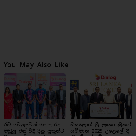
You May Also Like
රට වෙනුවෙන් පොදු රද
ඩයලොග් ශ්‍රී ලංකා ක්‍රිකට්
මඩුලු රන්-රිදී දිනූ පුතුන්ට
සම්මාන 2025 උළෙලේ දී