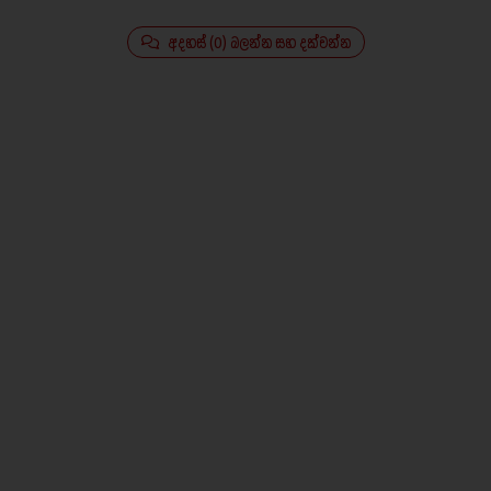
අදහස් (0) බලන්න සහ දක්වන්න