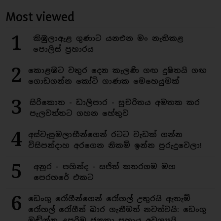
Most viewed
1
කිඹුලාඇළ ගුණාට යනඑන මං නැතිකළ
පොලිස් ප්‍රහාරය
2
කොළඹට වතුර දෙන කැලණි ගඟ දුෂිතයි ගඟ
ගොඩගන්න කෝටි ගාණක මෙහෙයුමක්
3
සිරිකොත - ඩාලිපාර - සුචරිතය අමතක කර
පැලවත්තට ගහන හේතුව
4
අස්වැසුමලාභීන්ගෙන් රටට වැඩක් ගන්න
විසිපන්දාහ අරගෙන නිකම් ඉන්න පුරුදුවෙලා!
5
අනුර - පහින්ද - සජිත් කතරගම මහ
පෙරහරේ එකට
6
ඩෙංගු රෝගීන්ගෙන් රෝහල් උතුරයි ඇතැම්
රෝහල් රෝගීන් බාර ගැනීමත් නවත්වයි: ඩෙංගු
මඬින්න උපරිම ජනතා සහාය අවශ්‍යයි