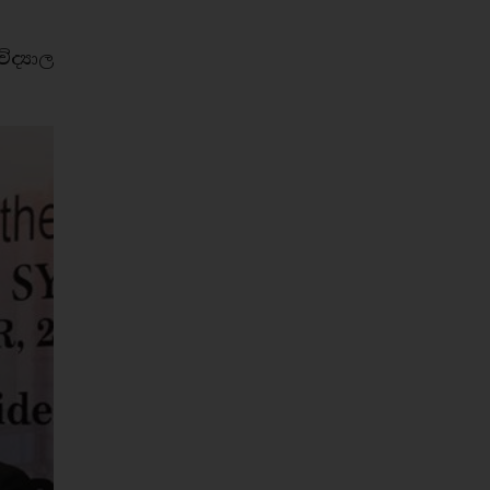
්‍යාල