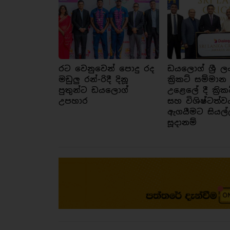
රට වෙනුවෙන් පොදු රද
ඩයලොග් ශ්‍රී ල
මඩුලු රන්-රිදී දිනූ
ක්‍රිකට් සම්මාන
පුතුන්ට ඩයලොග්
උළෙලේ දී ක්‍රික
උපහාර
සහ විශිෂ්ටත්ව
ඇගයීමට සියල්
සූදානම්