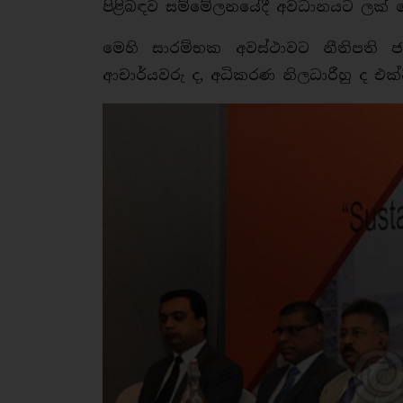
පිළිබඳව සම්මේලනයේදී අවධානයට ලක් ව
මෙහි සාරම්භක අවස්ථාවට නීතිපති ජ
ආචාර්යවරු ද, අධිකරණ නිලධාරීහු ද එක්