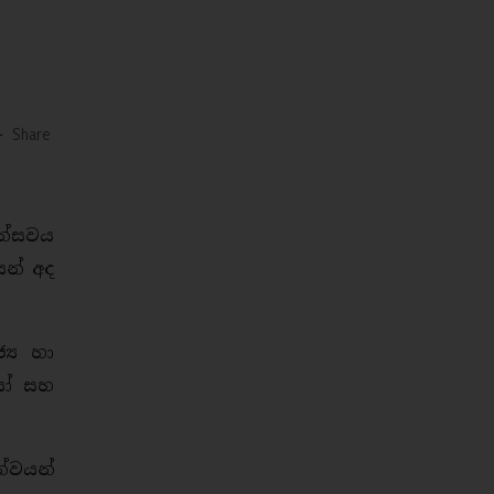
-
Share
උත්සවය
ෙන් අද
‍ය හා
කයෝ සහ
ත්වයන්