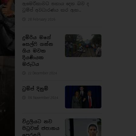
ඇමෙරිකාවට සහාය දෙන බව ද
ට්‍රම්ප් අවධාරණය කර ඇත...
28 February 2026
දුම්රිය මගේ
සෙල්ෆි ගන්න
ගිය මවක
දියණියක
මරුටය
22 December 2024
ට්‍රම්ප් දිනුම්
06 November 2024
විදුලියට නව
පිටුවක් ජපානය
පෙරළයි