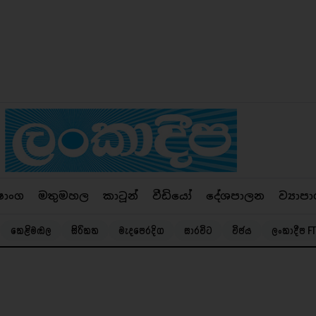
ෂාංග
මතුමහල
කාටූන්
වීඩියෝ
දේශපාලන
ව්‍යාපා
කෙළිමඬල
සිරිකත
මැදපෙරදිග
සාරවිට
විජය
ලංකාදීප FT