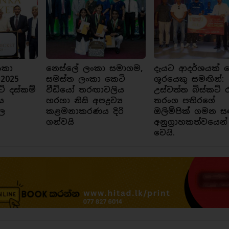
ංකා
නෙස්ලේ ලංකා සමාගම,
දැයට ආදර්ශයක් ව
 2025
සමස්ත ලංකා කෙටි
ශූරයෙකු සමඟින්:
ට් දස්කම්
වීඩියෝ තරඟාවලිය
උස්වත්ත බිස්කට් 
ය
හරහා නිසි අපද්‍රව්‍ය
තරංග පතිරගේ
ල
කළමනාකරණය දිරි
ඔලිම්පික් ගමන ස
ගන්වයි
අනුග්‍රාහකත්වයෙන්
වෙයි.