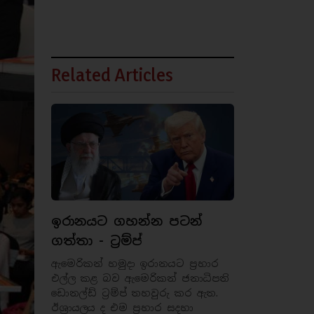
Related Articles
ඉරානයට ගහන්න පටන්
ගත්තා - ට්‍රම්ප්
ඇමෙරිකන් හමුදා ඉරානයට ප්‍රහාර
එල්ල කළ බව ඇමෙරිකන් ජනාධිපති
ඩොනල්ඩ් ට්‍රම්ප් තහවුරු කර ඇත.
ඊශ්‍රායලය ද එම ප්‍රහාර සදහා