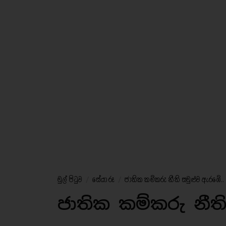
මුල් පිටුව
/
සේයා රූ
/
ජාතික කම්කරු නීති සමුළුව ඇරඹේ..
ජාතික කම්කරු නීත