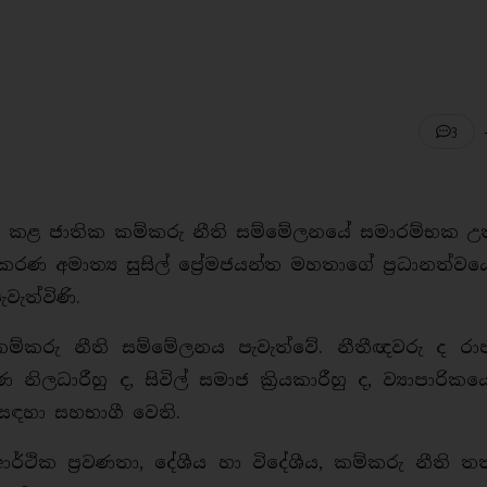
3
ධානය කළ ජාතික කම්කරු නීති සම්මේලනයේ සමාරම්භක 
රණ අමාත්‍ය සුසිල් ප්‍රේමජයන්ත මහතාගේ ප්‍රධානත්වය
වැත්විණි.
ම්කරු නීති සම්මේලනය පැවැත්වේ. නීතීඥවරු ද රාජ්
ිලධාරීහු ද, සිවිල් සමාජ ක්‍රියකාරීහු ද, ව්‍යාපාරි
 සඳහා සහභාගී වෙති.
්ථික ප්‍රවණතා, දේශීය හා විදේශීය, කම්කරු නීති ත