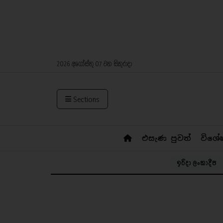
2026 අගෝස්තු 07 වන සිකුරාදා
Sections
එසැණ පුවත්
විශේ
ඉරිදා ලංකාදීප