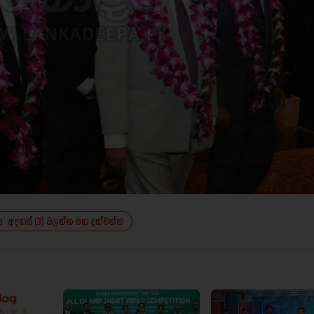
අදහස් (3) බලන්න සහ දක්වන්න