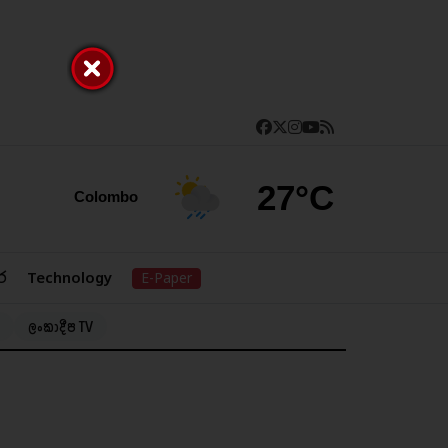
27°C
Colombo
ර
Technology
E-Paper
ලංකාදීප TV