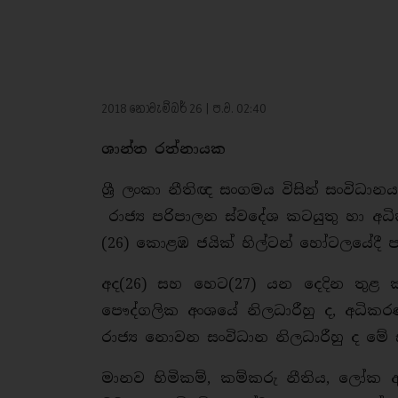
2018 නොවැම්බර් 26 | ප.ව. 02:40
ශාන්ත රත්නායක
ශ්‍රී ලංකා නීතිඥ සංගමය විසින් සංවි
රාජ්‍ය පරිපාලන ස්වදේශ කටයුතු හා අධික
(26) කොළඹ ජයික් හිල්ටන් හෝටලයේදී පැ
අද(26) සහ හෙට(27) යන දෙදින තුළ ක
පෞද්ගලික අංශයේ නිලධාරීහු ද, අධිකරණ න
රාජ්‍ය නොවන සංවිධාන නිලධාරීහු ද මේ
මානව හිමිකම්, කම්කරු නීතිය, ලෝක ආර