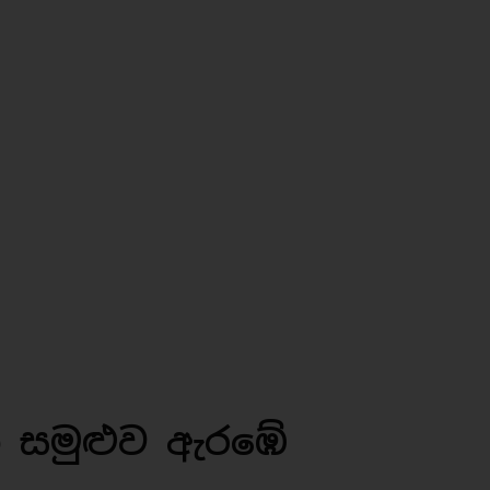
ි සමුළුව ඇරඹේ