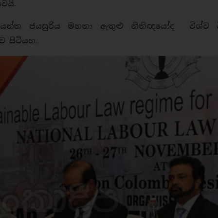
ෙයි.
යන්ත ජයසුරිය මහතා ඇතුළු නීතිඥයෝද විශ්ව විද
ව සිටියහ.