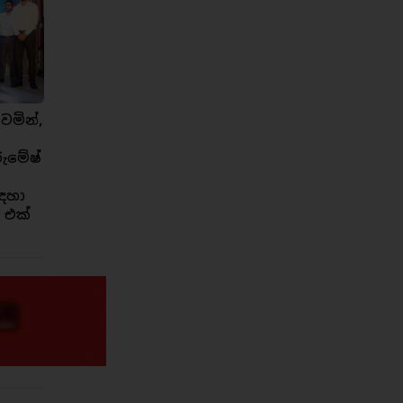
ෙමින්,
රුමේෂ්
ඳහා
 එක්