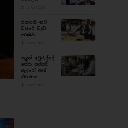
19 April 2023
ජනපති නව
වසරේ වැඩ
අරඹයි
17 April 2023
අලුත් අවුරුද්දේ
පේරා සරසවි
ඇදුරෝ ගත්
තීරණය
17 April 2023