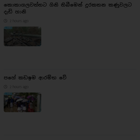
කොකාගලවත්තට ගිනි තිබීමෙන් දුරකතන කණුවලට
දැඩි හානි
2 hours ago
පහේ කඩඉම ආරම්භ වේ
2 hours ago