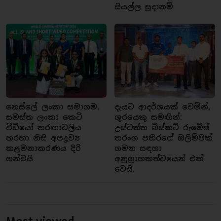
සියල්ල සූදානම්
නෙස්ලේ ලංකා සමාගම,
දැයට ආදර්ශයක් වෙමින්,
සමස්ත ලංකා කෙටි
ශූරයෙකු සමඟින්:
වීඩියෝ තරඟාවලිය
උස්වත්ත බිස්කට් රුමේෂ්
හරහා නිසි අපද්‍රව්‍ය
තරංග පතිරගේ ඔලිම්පික්
කළමනාකරණය දිරි
ගමන සඳහා
ගන්වයි
අනුග්‍රාහකත්වයෙන් එක්
වෙයි.