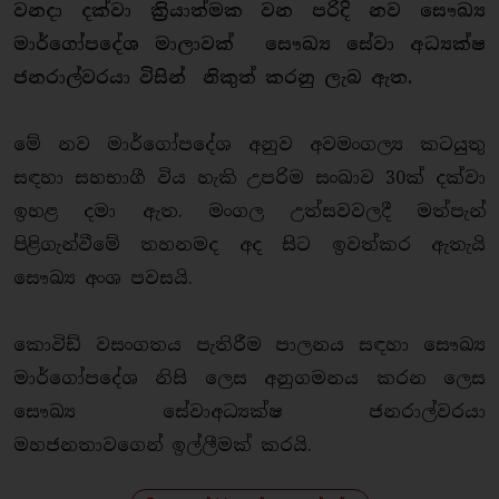
වනදා දක්වා ක්‍රියාත්මක වන පරිදි නව සෞඛ්‍ය
මාර්ගෝපදේශ මාලාවක් සෞඛ්‍ය සේවා අධ්‍යක්ෂ
ජනරාල්වරයා විසින් නිකුත් කරනු ලැබ ඇත.
මේ නව මාර්ගෝපදේශ අනුව අවමංගල්‍ය කටයුතු
සඳහා සහභාගී විය හැකි උපරිම සංඛාව 30ක් දක්වා
ඉහළ දමා ඇත. මංගල උත්සවවලදී මත්පැන්
පිළිගැන්වීමේ තහනමද අද සිට ඉවත්කර ඇතැයි
සෞඛ්‍ය අංශ පවසයි.
කොවිඩ් වසංගතය පැතිරීම පාලනය සඳහා සෞඛ්‍ය
මාර්ගෝපදේශ නිසි ලෙස අනුගමනය කරන ලෙස
සෞඛ්‍ය සේවාඅධ්‍යක්ෂ ජනරාල්වරයා
මහජනතාවගෙන් ඉල්ලීමක් කරයි.