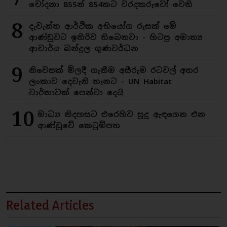
චෝදනා 855න් 854කට වරදකරුවෝ වෙති
8
දැවැන්ත ආර්ථික අභියෝග රුසක් මේ
ආණ්ඩුවට ඉතිරිව තිබෙනවා - හිටපු අමාත්‍ය
ආචාර්ය බන්දුල ගුණවර්ධන
9
නිවෙසක් මිලදී ගැනීම අසීරුම රටවල් අතර
ලංකාව දෙවැනි තැනට - UN Habitat
වාර්තාවක් පෙන්වා දෙයි
10
මාධ්‍ය නිදහසට එරෙහිව සුදු ඇඳගෙන එන
ආණ්ඩුවේ කෙටුම්පත
Related Articles