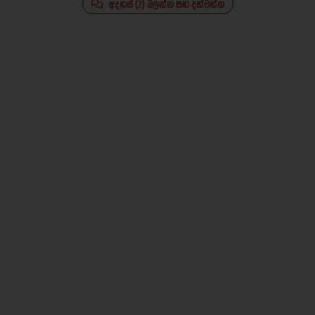
අදහස් (2) බලන්න සහ දක්වන්න