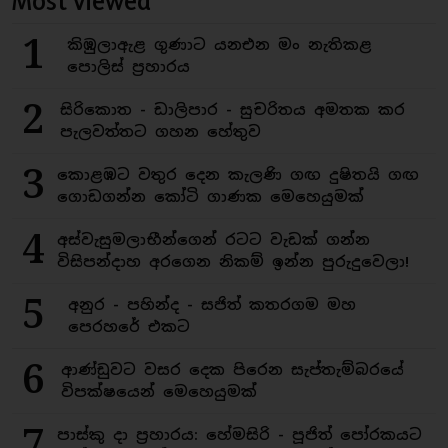
Most viewed
1
කිඹුලාඇළ ගුණාට යනඑන මං නැතිකළ
පොලිස් ප්‍රහාරය
2
සිරිකොත - ඩාලිපාර - සුචරිතය අමතක කර
පැලවත්තට ගහන හේතුව
3
කොළඹට වතුර දෙන කැලණි ගඟ දුෂිතයි ගඟ
ගොඩගන්න කෝටි ගාණක මෙහෙයුමක්
4
අස්වැසුමලාභීන්ගෙන් රටට වැඩක් ගන්න
විසිපන්දාහ අරගෙන නිකම් ඉන්න පුරුදුවෙලා!
5
අනුර - පහින්ද - සජිත් කතරගම මහ
පෙරහරේ එකට
6
ආණ්ඩුවට වසර දෙක පිරෙන සැප්තැම්බරයේ
විපක්ෂයෙන් මෙහෙයුමක්
7
පාස්කු දා ප්‍රහාරය: හේමසිරි - පූජිත් පෝරකයට