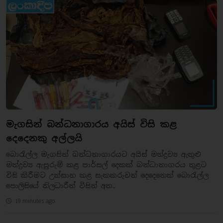
මැගසින් බන්ධනාගාරය අයිස් විසි කළ
දෙදෙනකු අල්ලයි
බොරැල්ල මැගසින් බන්ධනාගාරයට අයිස් මත්ද්‍රව්‍ය ඇතුළු
මත්ද්‍රව්‍ය ඇසුරුම් කළ පාර්සල් දෙකක් බන්ධානාගරය තුළට
විසි කිරීමට උත්සාහ කළ සැකකරුවන් දෙදෙනෙක් බොරැල්ල
පොලිසියේ නිලධාරීන් විසින් අත..
19 minutes ago