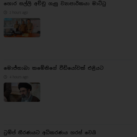
හොර සල්ලි අච්චු ගැසූ ව්‍යාපාරිකයා මාට්ටු
2 hours ago
මොජ්තාබා කමේනිගේ වීඩියෝවක් එළියට
4 hours ago
ට්‍රම්ප් තීරණයට අධිකරණය හරස් වෙයි