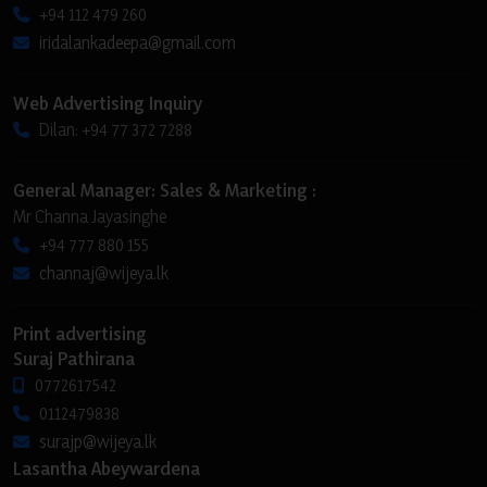
+94 112 479 260
iridalankadeepa@gmail.com
Web Advertising Inquiry
Dilan: +94 77 372 7288
General Manager: Sales & Marketing :
Mr Channa Jayasinghe
+94 777 880 155
channaj@wijeya.lk
Print advertising
Suraj Pathirana
0772617542
0112479838
surajp@wijeya.lk
Lasantha Abeywardena