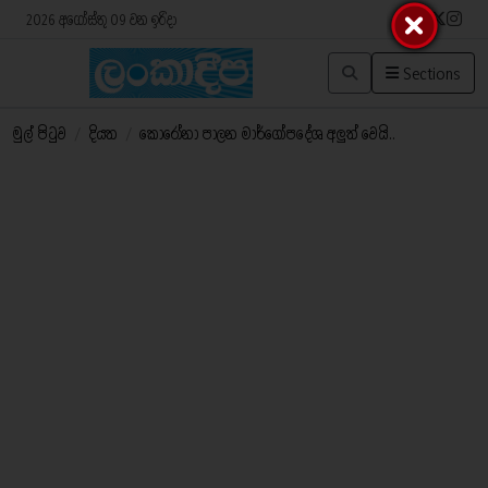
2026 අගෝස්තු 09 වන ඉරිදා
Sections
මුල් පිටුව
/
දියත
/
කොරෝනා පාලන මාර්ගෝපදේශ අලුත් වෙයි..