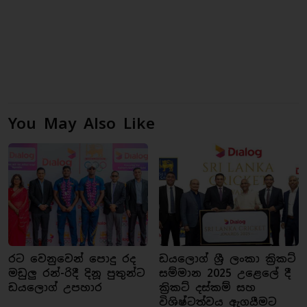
You May Also Like
රට වෙනුවෙන් පොදු රද
ඩයලොග් ශ්‍රී ලංකා ක්‍රිකට්
මඩුලු රන්-රිදී දිනූ පුතුන්ට
සම්මාන 2025 උළෙලේ දී
ඩයලොග් උපහාර
ක්‍රිකට් දස්කම් සහ
විශිෂ්ටත්වය ඇගයීමට