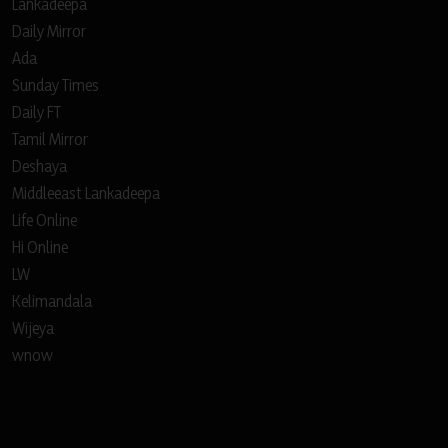
Lankadeepa
Daily Mirror
Ada
Sunday Times
Daily FT
Tamil Mirror
Deshaya
Middleeast Lankadeepa
Life Online
Hi Online
LW
Kelimandala
Wijeya
wnow