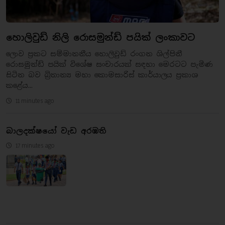
හොලිවුඩ් නිලි රොසමුන්ඩ් පයික් ලංකාවට
ලොව ප්‍රකට සම්මානනීය හොලිවුඩ් රංගන ශිල්පිනී
රොසමුන්ඩ් පයික් විශේෂ සංචාරයක් සඳහා මෙරටට පැමිණ
සිටින බව බ්‍රිතාන්‍ය මහා කොමසාරිස් කාර්යාලය ප්‍රකාශ
කළේය...
11 minutes ago
බාලදක්ෂයෝ වැඩ අරඹති
17 minutes ago