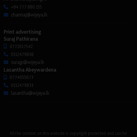
+94 777 880 155
channaj@wijeya.lk
Print advertising
Suraj Pathirana
0772617542
0112479838
surajp@wijeya.lk
Lasantha Abeywardena
0774055673
0112479833
lasantha@wijeya.lk
All the content on this website is copyright protected and can be