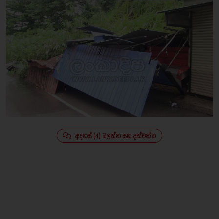
අදහස් (4) බලන්න සහ දක්වන්න