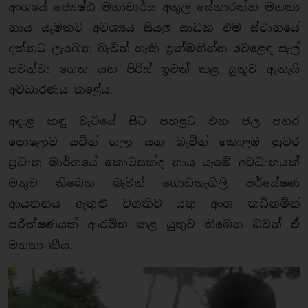
අංශයේ ජ්‍යෙෂ්ඨ මහාචාර්ය අතුල සේනාරත්න මහතා
නාය යෑමකට අවශ්‍යය සියලු සාධක එම ස්ථානයේ
දක්නට ලැබෙන බැවින් හැකි ඉක්මනින්න වෙළෙඳ සැල්
පවත්වා ගෙන යන පිරිස් ඉවත් කළ යුතුව ඇතැයි
අවධාරණය කළේය.
අදාළ කඳු වැටියේ සිට පහළට එන ජල පහර
පොළොව යටින් ගලා යන බැවින් කොළඹ නුවර
ප්‍රධාන මාර්ගයේ කොටසක්ද නාය යෑමේ අවධානයක්
මතුව තිබෙන බැවින් ගොඩනැගිලි පර්යේෂණ
ආයතනය ඇතුළු වගකිව යුතු අංශ කඩිනමින්
පරීක්ෂණයක් ආරම්භ කළ යුතුව තිබෙන බවත් ඒ
මහතා කීය.