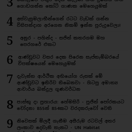
3
ගොඩගන්න කෝටි ගාණක මෙහෙයුමක්
4
අස්වැසුමලාභීන්ගෙන් රටට වැඩක් ගන්න
විසිපන්දාහ අරගෙන නිකම් ඉන්න පුරුදුවෙලා!
5
අනුර - පහින්ද - සජිත් කතරගම මහ
පෙරහරේ එකට
6
ආණ්ඩුවට වසර දෙක පිරෙන සැප්තැම්බරයේ
විපක්ෂයෙන් මෙහෙයුමක්
7
දැවැන්ත ආර්ථික අභියෝග රුසක් මේ
ආණ්ඩුවට ඉතිරිව තිබෙනවා - හිටපු අමාත්‍ය
ආචාර්ය බන්දුල ගුණවර්ධන
8
පාස්කු දා ප්‍රහාරය: හේමසිරි - පූජිත් පෝරකයට
චෝදනා 855න් 854කට වරදකරුවෝ වෙති
9
නිවෙසක් මිලදී ගැනීම අසීරුම රටවල් අතර
ලංකාව දෙවැනි තැනට - UN Habitat