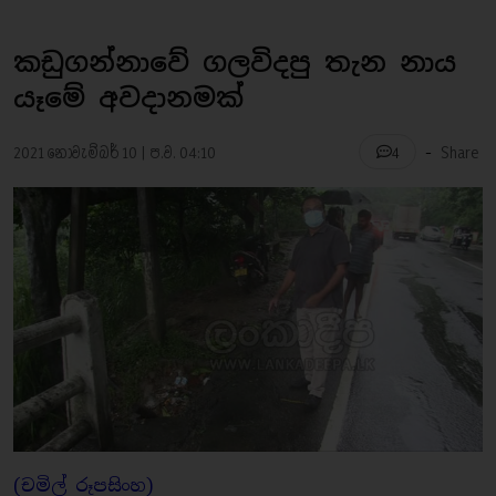
කඩුගන්නාවේ ගලවිදපු තැන නාය
යෑමේ අවදානමක්
-
2021 නොවැම්බර් 10 | ප.ව. 04:10
Share
4
(චමිල් රූපසිංහ)