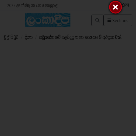
2026 අගෝස්තු 08 වන සෙනසුරාදා
Sections
මුල් පිටුව
/
දියත
/
කඩුගන්නාවේ ගලවිදපු තැන නාය යෑමේ අවදානමක්..