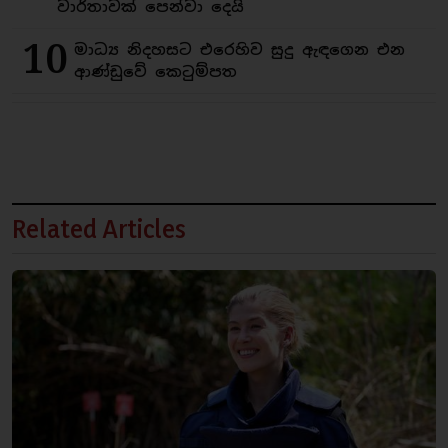
වාර්තාවක් පෙන්වා දෙයි
10
මාධ්‍ය නිදහසට එරෙහිව සුදු ඇඳගෙන එන
ආණ්ඩුවේ කෙටුම්පත
Related Articles