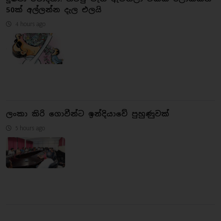
50ක් අල්ලන්න දැල එලයි
4 hours ago
ලංකා කිරි ගොවීන්ට ඉන්දියාවේ පුහුණුවක්
5 hours ago