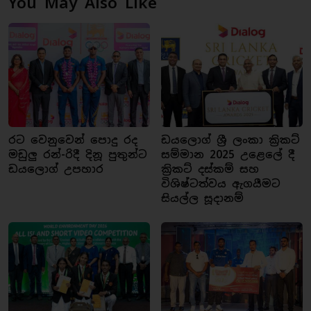
You May Also Like
රට වෙනුවෙන් පොදු රද
ඩයලොග් ශ්‍රී ලංකා ක්‍රිකට්
මඩුලු රන්-රිදී දිනූ පුතුන්ට
සම්මාන 2025 උළෙලේ දී
ඩයලොග් උපහාර
ක්‍රිකට් දස්කම් සහ
විශිෂ්ටත්වය ඇගයීමට
සියල්ල සූදානම්