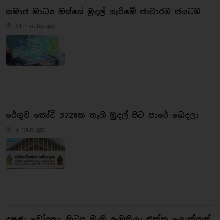
සමාජ මාධ්‍ය ඔස්සේ මුදල් ගැරිමේ ජාවාරම ජයටම
24 minutes ago
රේගුව කෝටි 3726ක තෑගි මුදල් පිට පාරේ බෙදලා
4 hours ago
දූෂණ චෝදනා: හිටපු මැති ඇමතිලා එක්ක ලොක්කන්