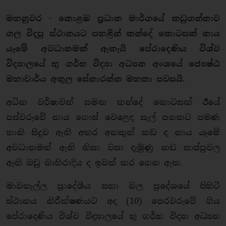
මහනුවර - කොළඹ ප්‍රධාන මාර්ගයේ කඩුගන්නාව
ගල විදපු ස්ථානයට පහළින් කන්දේ කොටසක් නාය
යෑමේ අවධානමක් ඇතැයි පේරාදෙණිය විශ්ව
විද්‍යාලයේ භු ගර්භ විද්‍යා අධ්‍යන අංශයේ ජ්‍යෙෂ්ඨ
මහාචාර්ය අතුල සේනාරත්න මහතා පවසයි.
අධික වර්ෂාවත් සමඟ කන්දේ කොටසක් ඊයේ
පස්වරුවේ නාය ගොස් වෙළෙඳ සැල් පහකට පමණ
හානි සිදුව ඇති අතර අනකුත් කඩ ද නාය යෑමේ
අවධානමත් ඇති නිසා වසා දැමුණු කඩ සාප්පුවල
ඇති බඩු බාහිරාදිය ද ඉවත් කර ගෙන ඇත.
මාවනැල්ල ප්‍රාදේශීය සභා බල ප්‍රදේශයේ පිහිටි
ස්ථානය නිරීක්ෂණයට අද (10) පෙරවරුවේ ගිය
පේරාදෙණිය විශ්ව විද්‍යාලයේ භු ගර්භ විද්‍යා අධ්‍යන