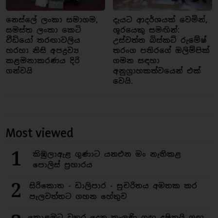
නෙස්ලේ ලංකා සමාගම,
දැයට ආදර්ශයක් වෙමින්,
සමස්ත ලංකා කෙටි
ශූරයෙකු සමඟින්:
වීඩියෝ තරඟාවලිය
උස්වත්ත බිස්කට් රුමේෂ්
හරහා නිසි අපද්‍රව්‍ය
තරංග පතිරගේ ඔලිම්පික්
කළමනාකරණය දිරි
ගමන සඳහා
ගන්වයි
අනුග්‍රාහකත්වයෙන් එක්
වෙයි.
Most viewed
1
කිඹුලාඇළ ගුණාට යනඑන මං නැතිකළ
පොලිස් ප්‍රහාරය
2
සිරිකොත - ඩාලිපාර - සුචරිතය අමතක කර
පැලවත්තට ගහන හේතුව
කොළඹට වතුර දෙන කැලණි ගඟ දුෂිතයි ගඟ