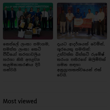
නෙස්ලේ ලංකා සමාගම,
දැයට ආදර්ශයක් වෙමින්,
සමස්ත ලංකා කෙටි
ශූරයෙකු සමඟින්:
වීඩියෝ තරඟාවලිය
උස්වත්ත බිස්කට් රුමේෂ්
හරහා නිසි අපද්‍රව්‍ය
තරංග පතිරගේ ඔලිම්පික්
කළමනාකරණය දිරි
ගමන සඳහා
ගන්වයි
අනුග්‍රාහකත්වයෙන් එක්
වෙයි.
Most viewed