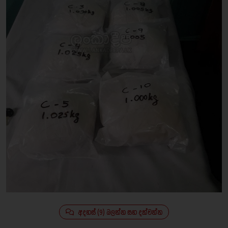
අදහස් (9) බලන්න සහ දක්වන්න