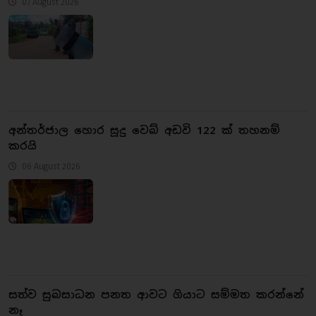
07 August 2026
අන්තර්ජාල හොර සූදු වෙබ් අඩවි 122 ක් තහනම්
කරයි
06 August 2026
සත්ව සුබසාධන පනත ආවට ගියාට සම්මත කරන්නේ
නෑ