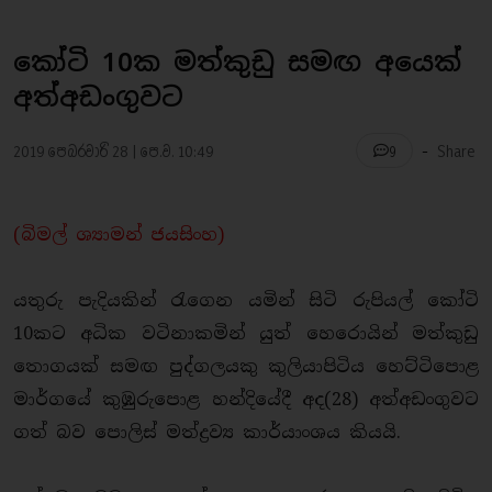
කෝටි 10ක මත්කුඩු සමඟ අයෙක්
අත්අඩංගුවට
-
2019 පෙබරවාරි 28 | පෙ.ව. 10:49
Share
9
(බිමල් ශ්‍යාමන් ජයසිංහ)
යතුරු පැදියකින් රැගෙන යමින් සිටි රුපියල් කෝටි
10කට අධික වටිනාකමින් යුත් හෙරොයින් මත්කුඩු
තොගයක් සමඟ පුද්ගලයකු කුලියාපිටිය හෙට්ටිපොළ
මාර්ගයේ කුඹුරුපොළ හන්දියේදී අද(28) අත්අඩංගුවට
ගත් බව පොලිස් මත්ද්‍රව්‍ය කාර්යාංශය කියයි.