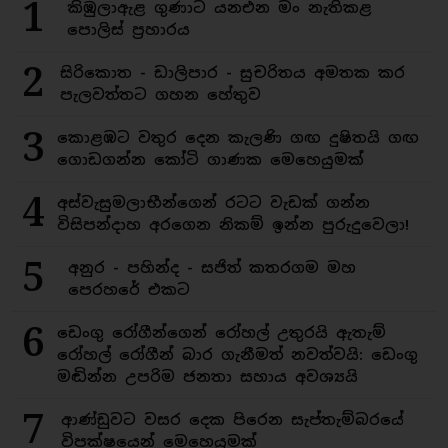
1
කිඹුලාඇළ ගුණාට යනඑන මං නැතිකළ
පොලිස් ප්‍රහාරය
2
සිරිකොත - ඩාලිපාර - සුචරිතය අමතක කර
පැලවත්තට ගහන හේතුව
3
කොළඹට වතුර දෙන කැලණි ගඟ දුෂිතයි ගඟ
ගොඩගන්න කෝටි ගාණක මෙහෙයුමක්
4
අස්වැසුමලාභීන්ගෙන් රටට වැඩක් ගන්න
විසිපන්දාහ අරගෙන නිකම් ඉන්න පුරුදුවෙලා!
5
අනුර - පහින්ද - සජිත් කතරගම මහ
පෙරහරේ එකට
6
ඩෙංගු රෝගීන්ගෙන් රෝහල් උතුරයි ඇතැම්
රෝහල් රෝගීන් බාර ගැනීමත් නවත්වයි: ඩෙංගු
මඬින්න උපරිම ජනතා සහාය අවශ්‍යයි
7
ආණ්ඩුවට වසර දෙක පිරෙන සැප්තැම්බරයේ
විපක්ෂයෙන් මෙහෙයුමක්