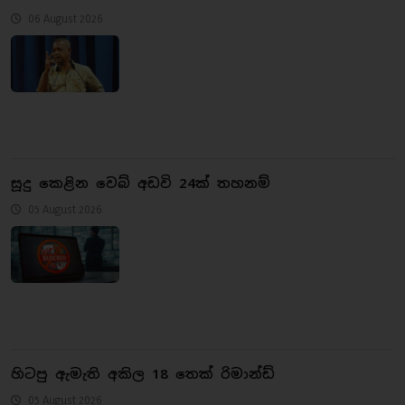
06 August 2026
සූදු කෙළින වෙබ් අඩවි 24ක් තහනම්
05 August 2026
හිටපු ඇමැති අකිල 18 තෙක් රිමාන්ඩ්
05 August 2026