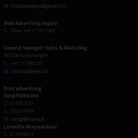
iridalankadeepa@gmail.com
Web Advertising Inquiry
Dilan: +94 77 372 7288
General Manager: Sales & Marketing :
Mr Channa Jayasinghe
+94 777 880 155
channaj@wijeya.lk
Print advertising
Suraj Pathirana
0772617542
0112479838
surajp@wijeya.lk
Lasantha Abeywardena
0774055673