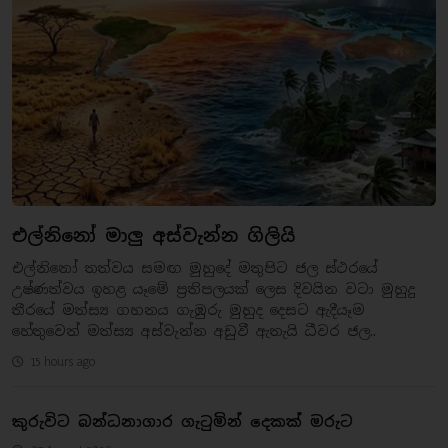
එල්නිනෝ මාලු අස්වැන්න ගිලියි
එල්නිනෝ තත්වය සමඟ මුහුදේ මතුපිට ජල ස්ථරයේ
උෂ්ණත්වය ඉහළ යෑමේ ප්‍රතිපලයක් ලෙස දිවයින වටා මුහුදු
තීරයේ මත්ස්‍ය ගහනය ගැඹුරු මුහුද දෙසට ඇදීයෑම
හේතුවෙන් මත්ස්‍ය අස්වැන්න අඩුවී ඇතැයි ධීවර ජල..
15 hours ago
කුරුවිට බන්ධනාගාර ගැටුමින් දෙකක් මරුට