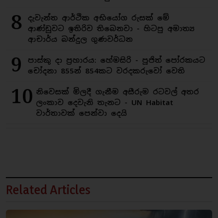
8
දැවැන්ත ආර්ථික අභියෝග රුසක් මේ
ආණ්ඩුවට ඉතිරිව තිබෙනවා - හිටපු අමාත්‍ය
ආචාර්ය බන්දුල ගුණවර්ධන
9
පාස්කු දා ප්‍රහාරය: හේමසිරි - පූජිත් පෝරකයට
චෝදනා 855න් 854කට වරදකරුවෝ වෙති
10
නිවෙසක් මිලදී ගැනීම අසීරුම රටවල් අතර
ලංකාව දෙවැනි තැනට - UN Habitat
වාර්තාවක් පෙන්වා දෙයි
Related Articles