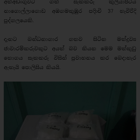
අත්අඩංගුවට ගත් සැකකරු කුලියාපිටිය
නාගොල්ලාගොඩ අඹගමකුඹුර පදිංචි 37 හැවිරිදි
පුද්ගලයෙකි.
දැනට බන්ධනාගාර ගතව සිටින මත්ද්‍රව්‍ය
ජාවාරම්කරුවකුට අයත් බව කියන මෙම මත්කුඩු
තොගය සැකකරු විසින් ප්‍රවාහනය කර බෙදාහැර
ඇතැයි පොලිසිය කියයි.