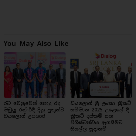
You May Also Like
රට වෙනුවෙන් පොදු රද
ඩයලොග් ශ්‍රී ලංකා ක්‍රිකට්
මඩුලු රන්-රිදී දිනූ පුතුන්ට
සම්මාන 2025 උළෙලේ දී
ඩයලොග් උපහාර
ක්‍රිකට් දස්කම් සහ
විශිෂ්ටත්වය ඇගයීමට
සියල්ල සූදානම්