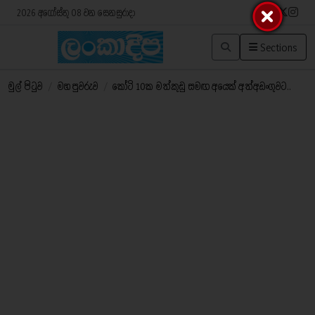
2026 අගෝස්තු 08 වන සෙනසුරාදා
Sections
මුල් පිටුව
/
මහ පුවරුව
/
කෝටි 10ක මත්කුඩු සමඟ අයෙක් අත්අඩංගුවට..