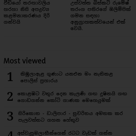
වීඩියෝ තරඟාවලිය
උස්වත්ත බිස්කට් රුමේෂ්
හරහා නිසි අපද්‍රව්‍ය
තරංග පතිරගේ ඔලිම්පික්
කළමනාකරණය දිරි
ගමන සඳහා
ගන්වයි
අනුග්‍රාහකත්වයෙන් එක්
වෙයි.
Most viewed
1
කිඹුලාඇළ ගුණාට යනඑන මං නැතිකළ
පොලිස් ප්‍රහාරය
2
කොළඹට වතුර දෙන කැලණි ගඟ දුෂිතයි ගඟ
ගොඩගන්න කෝටි ගාණක මෙහෙයුමක්
3
සිරිකොත - ඩාලිපාර - සුචරිතය අමතක කර
පැලවත්තට ගහන හේතුව
අස්වැසුමලාභීන්ගෙන් රටට වැඩක් ගන්න