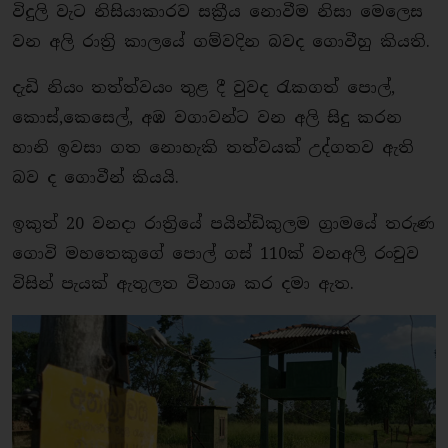
විදුලි වැට නිසියාකාරව සක්‍රීය නොවීම නිසා මෙලෙස
වන අලි රාත්‍රි කාලයේ ගම්වදින බවද ගොවීහු කියති.
දැඩි නියං තත්ත්වයං තුළ දී වුවද රැකගත් පොල්,
කොස්,කෙසෙල්, අඹ වගාවන්ට වන අලි සිදු කරන
හානි ඉවසා ගත නොහැකි තත්වයක් උද්ගතව ඇති
බව ද ගොවීන් කියයි.
ඉකුත් 20 වනදා රාත්‍රියේ පයින්ඩිකුලම ග්‍රාමයේ තරුණ
ගොවි මහතෙකුගේ පොල් ගස් 110ක් වනඅලි රංචුව
විසින් පැයක් ඇතුලත විනාශ කර දමා ඇත.