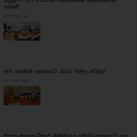
උඩුනුවර උප සභාපති හැමෝගෙම කැමැත්තෙන්
පත්වේ
3 hours ago
නව පනතින් පෙරහරට බාධා එල්ල වෙයිද?
5 hours ago
එජාප කෘත්‍යාධිකාරී මණ්ඩලය සජිත්ට ප්‍රශංසාව පළ