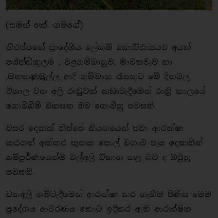
(සමන් කේ. ගමගේ)
තිරප්පනේ ප්‍රාදේශීය ලේකම් කොට්ඨාසයට අයත්
පයින්ඩිකුලම , වළගම්බාහුව, මාවතවැව හා
,මහකණුමුල්ල ආදි ගම්මාන රැසකට මේ දිනවල
විශාල වන අලි රංචුවක් කඩාවැදීමෙන් රාත්‍රි කාලයේ
ගොවිබිම් වනසන බව ගොවීහු පවසති.
වසර දෙකක් තිස්සේ නියගයෙන් පවා ආරක්ෂා
කරගත් අක්කර තුනක පොල් වගාව පැය දෙකකින්
සම්පූර්ණයෙන්ම වල්අලි විනාශ කළ බව ද ඔවුහු
පවසති.
වනඅලි ගම්වැදීමෙන් ආරක්ෂා කර ගැනීම පිණිස මෙම
ප්‍රදේශය ආවරණය කොට ඉදිකර ඇති ආරක්ෂිත