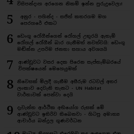
4
විසිපන්දාහ අරගෙන නිකම් ඉන්න පුරුදුවෙලා!
5
අනුර - පහින්ද - සජිත් කතරගම මහ
පෙරහරේ එකට
6
ඩෙංගු රෝගීන්ගෙන් රෝහල් උතුරයි ඇතැම්
රෝහල් රෝගීන් බාර ගැනීමත් නවත්වයි: ඩෙංගු
මඬින්න උපරිම ජනතා සහාය අවශ්‍යයි
7
ආණ්ඩුවට වසර දෙක පිරෙන සැප්තැම්බරයේ
විපක්ෂයෙන් මෙහෙයුමක්
8
නිවෙසක් මිලදී ගැනීම අසීරුම රටවල් අතර
ලංකාව දෙවැනි තැනට - UN Habitat
වාර්තාවක් පෙන්වා දෙයි
9
දැවැන්ත ආර්ථික අභියෝග රුසක් මේ
ආණ්ඩුවට ඉතිරිව තිබෙනවා - හිටපු අමාත්‍ය
ආචාර්ය බන්දුල ගුණවර්ධන
මාධ්‍ය නිදහසට එරෙහිව සුදු ඇඳගෙන එන