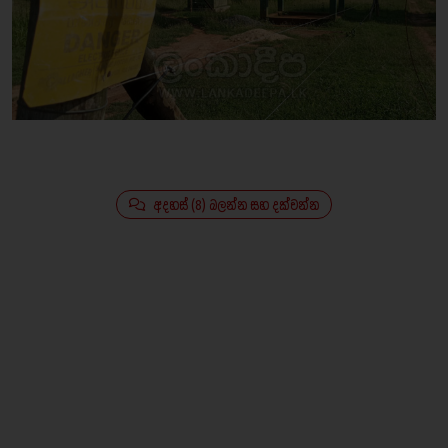
අදහස් (8) බලන්න සහ දක්වන්න