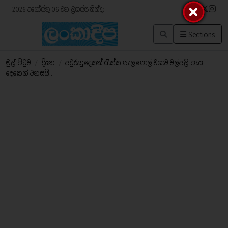
2026 අගෝස්තු 06 වන බ්‍රහස්පතින්දා
Sections
මුල් පිටුව
/
දියත
/
අවුරුදු දෙකක් රැක්ක පැල පොල් වගාව වල්අලි පැය
දෙකෙන් වනසයි..