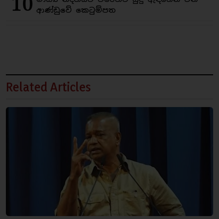
10
ආණ්ඩුවේ කෙටුම්පත
Related Articles