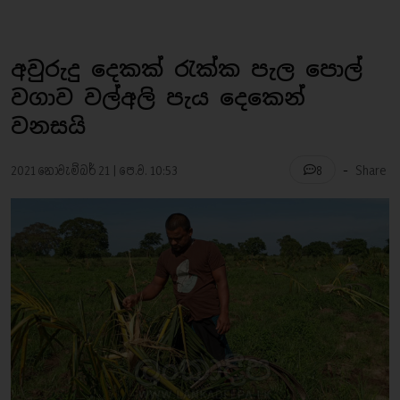
අවුරුදු දෙකක් රැක්ක පැල පොල්
වගාව වල්අලි පැය දෙකෙන්
වනසයි
-
2021 නොවැම්බර් 21 | පෙ.ව. 10:53
Share
8