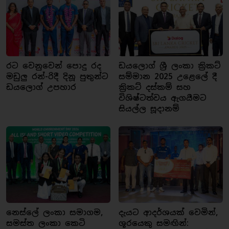
රට වෙනුවෙන් පොදු රද
ඩයලොග් ශ්‍රී ලංකා ක්‍රිකට්
මඩුලු රන්-රිදී දිනූ පුතුන්ට
සම්මාන 2025 උළෙලේ දී
ඩයලොග් උපහාර
ක්‍රිකට් දස්කම් සහ
විශිෂ්ටත්වය ඇගයීමට
සියල්ල සූදානම්
නෙස්ලේ ලංකා සමාගම,
දැයට ආදර්ශයක් වෙමින්,
සමස්ත ලංකා කෙටි
ශූරයෙකු සමඟින්: