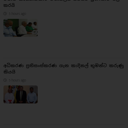
කරයි
5 hours ago
අධිකරණ ප්‍රතිසංස්කරණ ගැන කාදිනල් තුමන්ට කරුණු
කියයි
5 hours ago