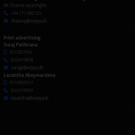
Mr Channa Jayasinghe
+94 777 880 155
channaj@wijeya.lk
Print advertising
Suraj Pathirana
0772617542
0112479838
surajp@wijeya.lk
Lasantha Abeywardena
0774055673
0112479833
lasantha@wijeya.lk