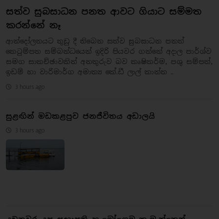
සත්ව සුබසාධන පනත ආවට ගියාට සම්මත
කරන්නේ නෑ
ආන්දෝලනයට තුඩු දී තිබෙන සත්ව සුබසාධන පනත්
කෙටුම්පත සම්බන්ධයෙන් ඉදිරි පියවර ගන්නේ අදාල පාර්ශ්ව
සමග සාකච්ඡාවකින් අනතුරුව බව කෘෂිකර්ම, පශු සම්පත්,
ඉඩම් හා වාරිමාර්ග අමාත්‍ය කේ.ඩී ලාල් කාන්ත ..
3 hours ago
සුළඟින් මඩකළපුව ජනජීවිතය අඩාලයි
3 hours ago