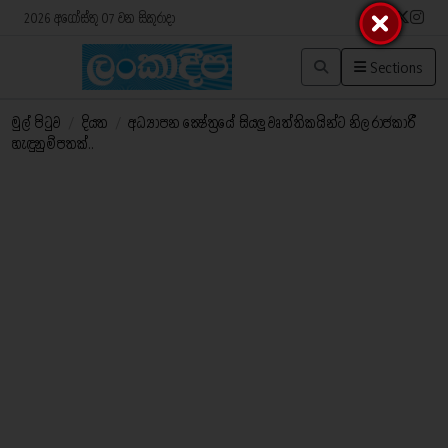
2026 අගෝස්තු 07 වන සිකුරාදා
Sections
මුල් පිටුව
/
දියත
/
අධ්‍යාපන ක්‍ෂේත්‍රයේ සියලු වෘත්තිකයින්ට නිල රාජකාරී
හැඳුනුම්පතක්..