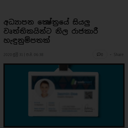
අධ්‍යාපන ක්‍ෂේත්‍රයේ සියලු
වෘත්තිකයින්ට නිල රාජකාරී
හැඳුනුම්පතක්
-
2020 ජූලි 31 | ප.ව. 06:38
Share
0