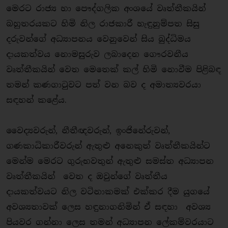
මෙරට රාජ්‍ය හා පෞද්ගලික අංශයේ වෘත්තීකයින්
බහුතරයකට හිමි නිල රාජකාරී හැඳුනුම්පත සිසු
දරුවන්ගේ අධ්‍යාපනය වෙනුවෙන් සිය බුද්ධිමය
දායකත්වය නොමසුරුව ලබාදෙන ගෞරවනීය
වෘත්තීකයින් වෙත මෙතෙක් කල් හිමි නොවීම පිළිබඳ
තමන් කණගාටුවට පත් වන බව ද අමාත්‍යවරයා
සඳහන් කළේය.
වෛද්‍යවරුන්, නීතීඥවරුන්, ඉංජිනේරුවන්,
ගණකාධිකාරීවරුන් ඇතුළු අනෙකුත් වෘත්තීකයින්ට
මෙන්ම මෙරට ගුරුභවතුන් ඇතුළු සමස්ත අධ්‍යාපන
වෘත්තීකයින් වෙත ද ඔවුන්ගේ වෘත්තීය
දායකත්වයට නිල වටිනාකමක් එක්කර දීම යුගයේ
අවශ්‍යතාවක් ලෙස හඳුනාගනිමින් ඒ සඳහා අවශ්‍ය
පියවර ගන්නා ලෙස තමන් අධ්‍යාපන ලේකම්වරයාට