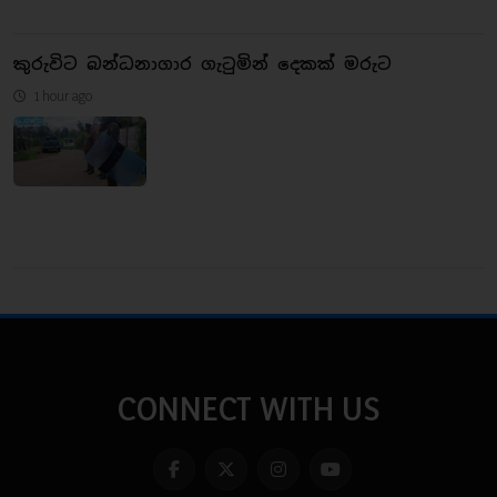
කුරුවිට බන්ධනාගාර ගැටුමින් දෙකක් මරුට
1 hour ago
CONNECT WITH US