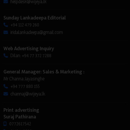
helpdesk@wijeya.lk
Sunday Lankadeepa Editorial
+94 112 479 260
iridalankadeepa@gmail.com
Web Advertising Inquiry
Dilan: +94 77 372 7288
General Manager: Sales & Marketing :
Mr Channa Jayasinghe
+94 777 880 155
channaj@wijeya.lk
Print advertising
Suraj Pathirana
0772617542