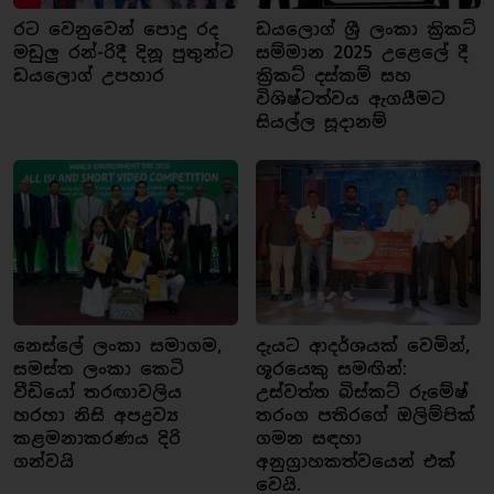
රට වෙනුවෙන් පොදු රද
ඩයලොග් ශ්‍රී ලංකා ක්‍රිකට්
මඩුලු රන්-රිදී දිනූ පුතුන්ට
සම්මාන 2025 උළෙලේ දී
ඩයලොග් උපහාර
ක්‍රිකට් දස්කම් සහ
විශිෂ්ටත්වය ඇගයීමට
සියල්ල සූදානම්
නෙස්ලේ ලංකා සමාගම,
දැයට ආදර්ශයක් වෙමින්,
සමස්ත ලංකා කෙටි
ශූරයෙකු සමඟින්:
වීඩියෝ තරඟාවලිය
උස්වත්ත බිස්කට් රුමේෂ්
හරහා නිසි අපද්‍රව්‍ය
තරංග පතිරගේ ඔලිම්පික්
කළමනාකරණය දිරි
ගමන සඳහා
ගන්වයි
අනුග්‍රාහකත්වයෙන් එක්
වෙයි.