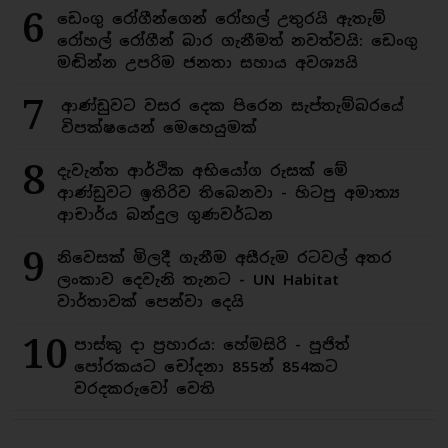
6
ඩෙංගු රෝගීන්ගෙන් රෝහල් උතුරයි ඇතැම්
රෝහල් රෝගීන් බාර ගැනීමත් නවත්වයි: ඩෙංගු
මඬින්න උපරිම ජනතා සහාය අවශ්‍යයි
7
ආණ්ඩුවට වසර දෙක පිරෙන සැප්තැම්බරයේ
විපක්ෂයෙන් මෙහෙයුමක්
8
දැවැන්ත ආර්ථික අභියෝග රුසක් මේ
ආණ්ඩුවට ඉතිරිව තිබෙනවා - හිටපු අමාත්‍ය
ආචාර්ය බන්දුල ගුණවර්ධන
9
නිවෙසක් මිලදී ගැනීම අසීරුම රටවල් අතර
ලංකාව දෙවැනි තැනට - UN Habitat
වාර්තාවක් පෙන්වා දෙයි
10
පාස්කු දා ප්‍රහාරය: හේමසිරි - පූජිත්
පෝරකයට චෝදනා 855න් 854කට
වරදකරුවෝ වෙති