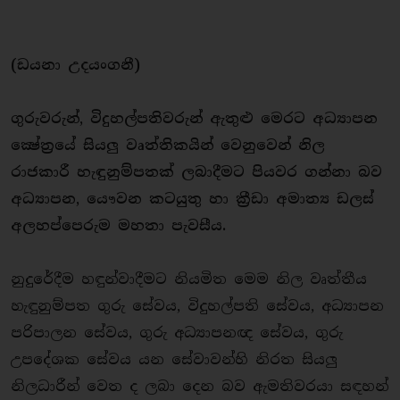
(ඩයනා උදයංගනී)
ගුරුවරුන්, විදුහල්පතිවරුන් ඇතුළු මෙරට අධ්‍යාපන
ක්‍ෂේත්‍රයේ සියලු වෘත්තිකයින් වෙනුවෙන් නිල
රාජකාරී හැඳුනුම්පතක් ලබාදීමට පියවර ගන්නා බව
අධ්‍යාපන, යෞවන කටයුතු හා ක්‍රීඩා අමාත්‍ය ඩලස්
අලහප්පෙරුම මහතා පැවසීය.
නුදුරේදීම හඳුන්වාදීමට නියමිත මෙම නිල වෘත්තීය
හැඳුනුම්පත ගුරු සේවය, විදුහල්පති සේවය, අධ්‍යාපන
පරිපාලන සේවය, ගුරු අධ්‍යාපනඥ සේවය, ගුරු
උපදේශක සේවය යන සේවාවන්හි නිරත සියලු
නිලධාරීන් වෙත ද ලබා දෙන බව ඇමතිවරයා සඳහන්