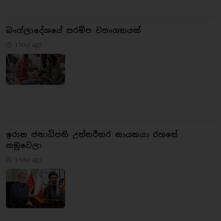
බංග්ලාදේශයේ සරම්ප වසංගතයක්
1 hour ago
ඉරාන ජනාධිපති උත්තරීතර නායකයා රහසේ
හමුවෙලා
1 hour ago