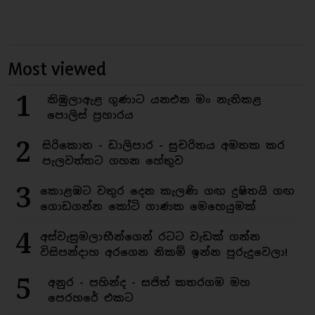
Most viewed
1
කිඹුලාඇළ ගුණාට යනඑන මං නැතිකළ
පොලිස් ප්‍රහාරය
2
සිරිකොත - ඩාලිපාර - සුචරිතය අමතක කර
පැලවත්තට ගහන හේතුව
3
කොළඹට වතුර දෙන කැලණි ගඟ දුෂිතයි ගඟ
ගොඩගන්න කෝටි ගාණක මෙහෙයුමක්
4
අස්වැසුමලාභීන්ගෙන් රටට වැඩක් ගන්න
විසිපන්දාහ අරගෙන නිකම් ඉන්න පුරුදුවෙලා!
5
අනුර - පහින්ද - සජිත් කතරගම මහ
පෙරහරේ එකට