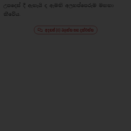
උපදෙස් දී ඇතැයි ද ඇමති අලහප්පෙරුම මහතා
කීවේය.
අදහස් (0) බලන්න සහ දක්වන්න