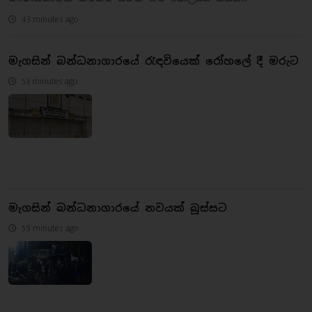
43 minutes ago
මැගසින් බන්ධනාගාරයේ රැඳවියෙක් රෝහලේ දී මරුට
53 minutes ago
මැගසින් බන්ධනාගාරයේ නවයක් බූස්සට
59 minutes ago