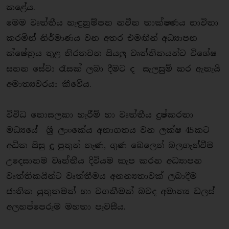
කළේය.
මෙම වෘත්තීය හැඳුනුම්පත නවීන තාක්ෂණය භාවිතා
කරමින් නිර්මාණය වන අතර එමඟින් අධ්‍යාපන
ක්ෂේත්‍රය තුළ නිරතවන සියලු වෘත්තිකයන්ට විශේෂ
සහන සේවා රැසක් ලබා දීමට ද සැලසුම් කර ඇතැයි
අමාත්‍යවරයා කීවේය.
විවිධ නොසලකා හැරීම් හා වෘත්තීය දුෂ්කරතා
මධ්‍යයේ ශ්‍රී ලාංකේය අනාගතය වන ලක්ෂ 45කට
අධික සිසු දූ පුතුන් නැණ, ගුණ බෙලෙන් බලගැන්වීම
උදෙසාතම වෘත්තීය දිවියම කැප කරන අධ්‍යාපන
වෘත්තිකයින්ට වෘත්තීමය අනන්‍යතාවක් ලබාදීම
ජාතික යුතුකමක් හා වගකීමක් බවද අමාත්‍ය ඩලස්
අලහප්පෙරුම මහතා පැවසීය.