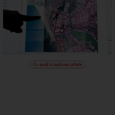
අදහස් (4) බලන්න සහ දක්වන්න