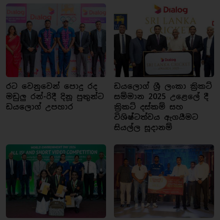
රට වෙනුවෙන් පොදු රද
ඩයලොග් ශ්‍රී ලංකා ක්‍රිකට්
මඩුලු රන්-රිදී දිනූ පුතුන්ට
සම්මාන 2025 උළෙලේ දී
ඩයලොග් උපහාර
ක්‍රිකට් දස්කම් සහ
විශිෂ්ටත්වය ඇගයීමට
සියල්ල සූදානම්