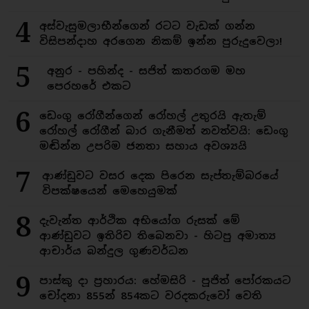
4
අස්වැසුමලාභීන්ගෙන් රටට වැඩක් ගන්න
විසිපන්දාහ අරගෙන නිකම් ඉන්න පුරුදුවෙලා!
5
අනුර - පහින්ද - සජිත් කතරගම මහ
පෙරහරේ එකට
6
ඩෙංගු රෝගීන්ගෙන් රෝහල් උතුරයි ඇතැම්
රෝහල් රෝගීන් බාර ගැනීමත් නවත්වයි: ඩෙංගු
මඬින්න උපරිම ජනතා සහාය අවශ්‍යයි
7
ආණ්ඩුවට වසර දෙක පිරෙන සැප්තැම්බරයේ
විපක්ෂයෙන් මෙහෙයුමක්
8
දැවැන්ත ආර්ථික අභියෝග රුසක් මේ
ආණ්ඩුවට ඉතිරිව තිබෙනවා - හිටපු අමාත්‍ය
ආචාර්ය බන්දුල ගුණවර්ධන
9
පාස්කු දා ප්‍රහාරය: හේමසිරි - පූජිත් පෝරකයට
චෝදනා 855න් 854කට වරදකරුවෝ වෙති