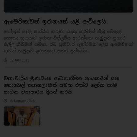
ඇමෙරිකාවත් ඉරානයත් යළි ඇවිලෙයි
හෝමූස් සමුද්‍ර සන්ධිය හරහා යාත්‍රා කරමින් තිබූ වෙළෙඳ
නෞකා තුනකට ඉරාන විප්ලවීය ආරක්ෂක හමුදාව ප්‍රහාර
එල්ල කිරීමත් සමග, ඊට ප්‍රතිචාර දැක්වීමක් ලෙස ඇමෙරිකන්
ගුවන් හමුදාව ඉරානයට පහර දුන්නේය...
08 July 2026
මහාචාර්ය මුණසිංහ ආධ්‍යාත්මික නායකයින් සහ
නොබෙල් ත්‍යාගලාභීන් සමඟ එක්ව ලෝක සාම
සාධක ව්‍යාපාරය දියත් කරයි
16 January 2026