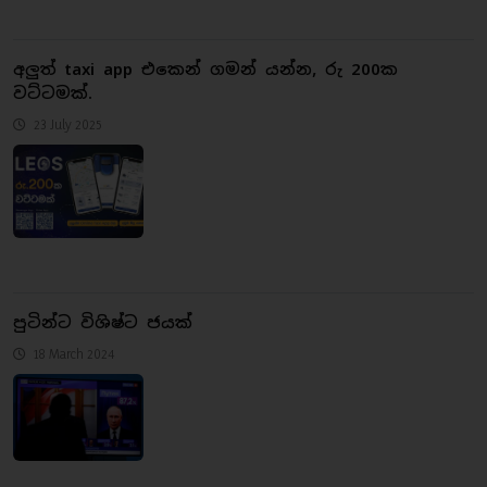
අලුත් taxi app එකෙන් ගමන් යන්න, රු 200ක
වට්ටමක්.
23 July 2025
පුටින්ට විශිෂ්ට ජයක්
18 March 2024