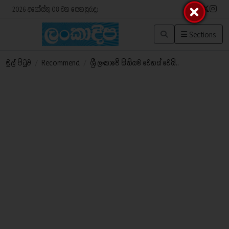
2026 අගෝස්තු 08 වන සෙනසුරාදා
Sections
මුල් පිටුව
/
Recommend
/
ශ්‍රී ලංකාවේ සිතියම වෙනස් වෙයි..