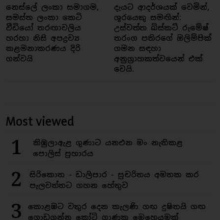
නෙස්ලේ ලංකා සමාගම,
දැයට ආදර්ශයක් වෙමින්,
සමස්ත ලංකා කෙටි
ශූරයෙකු සමඟින්:
වීඩියෝ තරඟාවලිය
උස්වත්ත බිස්කට් රුමේෂ්
හරහා නිසි අපද්‍රව්‍ය
තරංග පතිරගේ ඔලිම්පික්
කළමනාකරණය දිරි
ගමන සඳහා
ගන්වයි
අනුග්‍රාහකත්වයෙන් එක්
වෙයි.
Most viewed
1
කිඹුලාඇළ ගුණාට යනඑන මං නැතිකළ
පොලිස් ප්‍රහාරය
2
සිරිකොත - ඩාලිපාර - සුචරිතය අමතක කර
පැලවත්තට ගහන හේතුව
3
කොළඹට වතුර දෙන කැලණි ගඟ දුෂිතයි ගඟ
ගොඩගන්න කෝටි ගාණක මෙහෙයුමක්