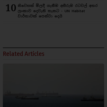
10
නිවෙසක් මිලදී ගැනීම අසීරුම රටවල් අතර
ලංකාව දෙවැනි තැනට - UN Habitat
වාර්තාවක් පෙන්වා දෙයි
Related Articles