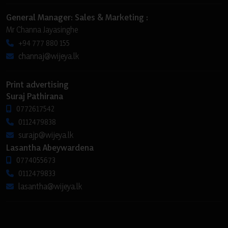
General Manager: Sales & Marketing :
Mr Channa Jayasinghe
+94 777 880 155
channaj@wijeya.lk
Print advertising
Suraj Pathirana
0772617542
0112479838
surajp@wijeya.lk
Lasantha Abeywardena
0774055673
0112479833
lasantha@wijeya.lk