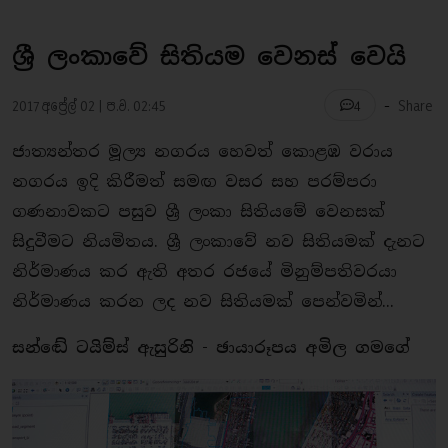
ශ්‍රී ලංකාවේ සිතියම වෙනස් වෙයි
-
2017 අප්‍රේල් 02 | ප.ව. 02:45
Share
4
ජාත්‍යන්තර මූල්‍ය නගරය හෙවත් කොළඹ වරාය
නගරය ඉදි කිරීමත් සමඟ වසර සහ පරම්පරා
ගණනාවකට පසුව ශ්‍රී ලංකා සිතියමේ වෙනසක්
සිදුවීමට නියමිතය. ශ්‍රී ලංකාවේ නව සිතියමක් දැනට
නිර්මාණය කර ඇති අතර රජයේ මිනුම්පතිවරයා
නිර්මාණය කරන ලද නව සිතියමක් පෙන්වමින්...
සන්ඬේ ටයිම්ස් ඇසුරිනි - ඡායාරූපය අමිල ගමගේ