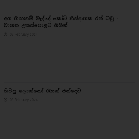
අග හිඟකම් මැද්දේ කෝටි තිස්දාහක රන් බඩු -
වාහන උකස්පොළට ගිහින්
03 February 2024
හිටපු ලොක්කෝ රැසක් ඡන්දෙට
03 February 2024