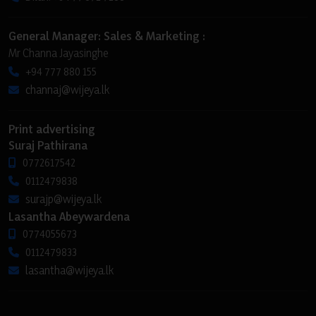
General Manager: Sales & Marketing :
Mr Channa Jayasinghe
+94 777 880 155
channaj@wijeya.lk
Print advertising
Suraj Pathirana
0772617542
0112479838
surajp@wijeya.lk
Lasantha Abeywardena
0774055673
0112479833
lasantha@wijeya.lk