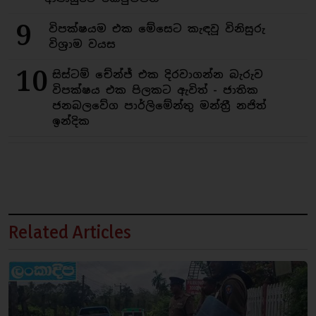
9
විපක්ෂයම එක මේසෙට කැඳවූ විනිසුරු
විශ්‍රාම වයස
10
සිස්ටම් චේන්ජ් එක දිරවාගන්න බැරුව
විපක්ෂය එක පිලකට ඇවිත් - ජාතික
ජනබලවේග පාර්ලිමේන්තු මන්ත්‍රී නජිත්
ඉන්දික
Related Articles