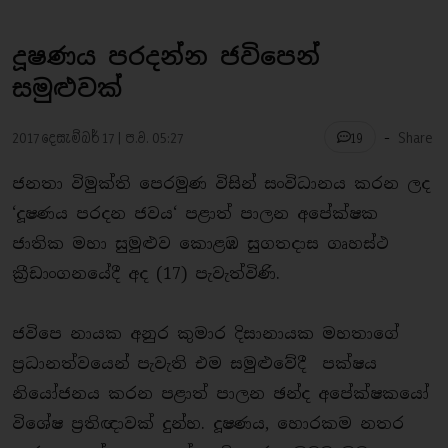
දූෂණය පරදන්න ජවිපෙන්
සමුළුවක්
-
2017 දෙසැම්බර් 17 | ප.ව. 05:27
Share
19
ජනතා විමුක්ති පෙරමුණ විසින් සංවිධානය කරන ලද
‘දූෂණය පරදන ජවය‘ පළාත් පාලන අපේක්ෂක
ජාතික මහා සුමුළුව කොළඹ සුගතදාස ගෘහස්ථ
ක්‍රීඩාංගනයේදී අද (17) පැවැත්විණි.
ජවිපෙ නායක අනුර කුමාර දිසානායක මහතාගේ
ප්‍රධානත්වයෙන් පැවැති එම සමුළුවේදී පක්ෂය
නියෝජනය කරන පළාත් පාලන ඡන්ද අපේක්ෂකයෝ
විශේෂ ප්‍රතිඥාවක් දුන්හ. දූෂණය, හොරකම නතර