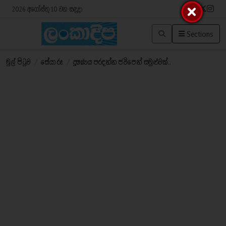
2026 අගෝස්තු 10 වන සඳුදා
Sections
මුල් පිටුව
/
සේයා රූ
/
දූෂණය පරදන්න ජවිපෙන් සමුළුවක්..