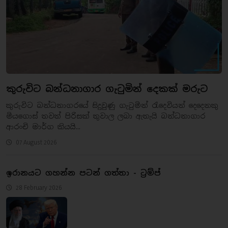
කුරුවිට බන්ධනාගාර ගැටුමින් දෙකක් මරුට
කුරුවිට බන්ධනාගරයේ සිදුවුණු ගැටුමින් රැදෙවියන් දෙදෙනකු
මියගොස් තවත් පිරිසක් තුවාල ලබා ඇතැයි බන්ධනාගාර
ආරංචි මාර්ග කියයි...
07 August 2026
ඉරානයට ගහන්න පටන් ගත්තා - ට්‍රම්ප්
28 February 2026