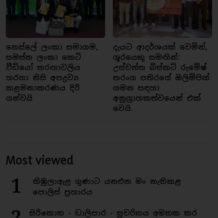
නෙස්ලේ ලංකා සමාගම,
දැයට ආදර්ශයක් වෙමින්,
සමස්ත ලංකා කෙටි
ශූරයෙකු සමඟින්:
වීඩියෝ තරඟාවලිය
උස්වත්ත බිස්කට් රුමේෂ්
හරහා නිසි අපද්‍රව්‍ය
තරංග පතිරගේ ඔලිම්පික්
කළමනාකරණය දිරි
ගමන සඳහා
ගන්වයි
අනුග්‍රාහකත්වයෙන් එක්
වෙයි.
Most viewed
1
කිඹුලාඇළ ගුණාට යනඑන මං නැතිකළ
පොලිස් ප්‍රහාරය
2
සිරිකොත - ඩාලිපාර - සුචරිතය අමතක කර