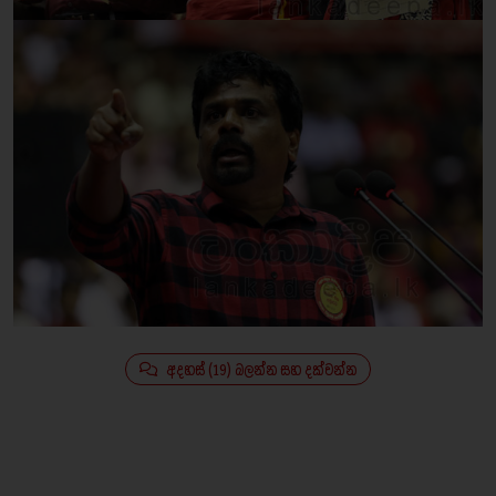
අදහස් (19) බලන්න සහ දක්වන්න