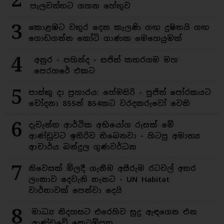
පැලවත්තට ගහන හේතුව
3
කොළඹට වතුර දෙන කැලණි ගඟ දුෂිතයි ගඟ
ගොඩගන්න කෝටි ගාණක මෙහෙයුමක්
4
අනුර - පහින්ද - සජිත් කතරගම මහ
පෙරහරේ එකට
5
පාස්කු දා ප්‍රහාරය: හේමසිරි - පූජිත් පෝරකයට
චෝදනා 855න් 854කට වරදකරුවෝ වෙති
6
දැවැන්ත ආර්ථික අභියෝග රුසක් මේ
ආණ්ඩුවට ඉතිරිව තිබෙනවා - හිටපු අමාත්‍ය
ආචාර්ය බන්දුල ගුණවර්ධන
7
නිවෙසක් මිලදී ගැනීම අසීරුම රටවල් අතර
ලංකාව දෙවැනි තැනට - UN Habitat
වාර්තාවක් පෙන්වා දෙයි
8
මාධ්‍ය නිදහසට එරෙහිව සුදු ඇඳගෙන එන
ආණ්ඩුවේ කෙටුම්පත