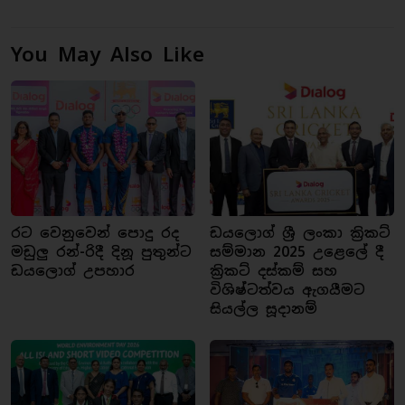
You May Also Like
රට වෙනුවෙන් පොදු රද
ඩයලොග් ශ්‍රී ලංකා ක්‍රිකට්
මඩුලු රන්-රිදී දිනූ පුතුන්ට
සම්මාන 2025 උළෙලේ දී
ඩයලොග් උපහාර
ක්‍රිකට් දස්කම් සහ
විශිෂ්ටත්වය ඇගයීමට
සියල්ල සූදානම්