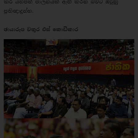
කර යහපත් පාලනයක් ඇති කරන බවට ඔවුහු
ප්‍රතිඥාදුන්හ.
ඡායාරූප චතුර එස් කොඩිකාර