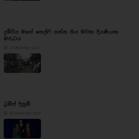
දුම්රිය මගේ සෙල්ෆි ගන්න ගිය මවක දියණියක
මරුටය
22 December 2024
ට්‍රම්ප් දිනුම්
06 November 2024