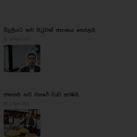
විදුලියට නව පිටුවක් ජපානය පෙරළයි
19 April 2023
ජනපති නව වසරේ වැඩ අරඹයි
17 April 2023