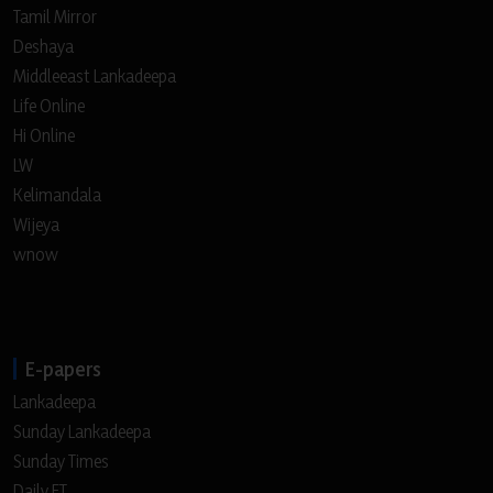
Tamil Mirror
Deshaya
Middleeast Lankadeepa
Life Online
Hi Online
LW
Kelimandala
Wijeya
wnow
E-papers
Lankadeepa
Sunday Lankadeepa
Sunday Times
Daily FT