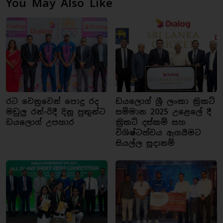
You May Also Like
රට වෙනුවෙන් පොදු රද
ඩයලොග් ශ්‍රී ලංකා ක්‍රිකට්
මඩුලු රන්-රිදී දිනූ පුතුන්ට
සම්මාන 2025 උළෙලේ දී
ඩයලොග් උපහාර
ක්‍රිකට් දස්කම් සහ
විශිෂ්ටත්වය ඇගයීමට
සියල්ල සූදානම්