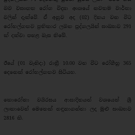
බව වසංගත රෝග විද්‍යා අංශයේ නවතම වාර්තා
වලින් දැක්වේ. ඒ අනුව අද (02) දිනය වන විට
රෝහල්ගතව ප්‍රතිකාර ලබන පුද්ගලයින් සංඛ්‍යාව 291
ක් දක්වා පහළ බැස තිබේ.
ඊයේ (01 වැනිදා) රාත්‍රී 10.00 වන විට රෝගීහු 365
දෙනෙක් රෝහල්ගතව සිටියහ.
කොරෝනා වයිරසය ආසාදිතයන් වශයෙන් ශ්‍රී
ලංකාවෙන් මෙතෙක් හඳුනාගන්නා ලද මුළු සංඛ්‍යාව
2816 කි.