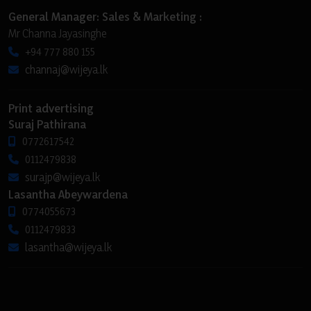
General Manager: Sales & Marketing :
Mr Channa Jayasinghe
+94 777 880 155
channaj@wijeya.lk
Print advertising
Suraj Pathirana
0772617542
0112479838
surajp@wijeya.lk
Lasantha Abeywardena
0774055673
0112479833
lasantha@wijeya.lk