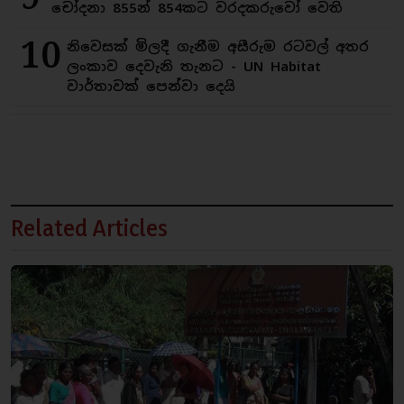
චෝදනා 855න් 854කට වරදකරුවෝ වෙති
10
නිවෙසක් මිලදී ගැනීම අසීරුම රටවල් අතර
ලංකාව දෙවැනි තැනට - UN Habitat
වාර්තාවක් පෙන්වා දෙයි
Related Articles