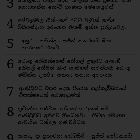
3
කොළඹට වතුර දෙන කැලණි ගඟ දුෂිතයි ගඟ
ගොඩගන්න කෝටි ගාණක මෙහෙයුමක්
4
අස්වැසුමලාභීන්ගෙන් රටට වැඩක් ගන්න
විසිපන්දාහ අරගෙන නිකම් ඉන්න පුරුදුවෙලා!
5
අනුර - පහින්ද - සජිත් කතරගම මහ
පෙරහරේ එකට
6
ඩෙංගු රෝගීන්ගෙන් රෝහල් උතුරයි ඇතැම්
රෝහල් රෝගීන් බාර ගැනීමත් නවත්වයි: ඩෙංගු
මඬින්න උපරිම ජනතා සහාය අවශ්‍යයි
7
ආණ්ඩුවට වසර දෙක පිරෙන සැප්තැම්බරයේ
විපක්ෂයෙන් මෙහෙයුමක්
8
දැවැන්ත ආර්ථික අභියෝග රුසක් මේ
ආණ්ඩුවට ඉතිරිව තිබෙනවා - හිටපු අමාත්‍ය
ආචාර්ය බන්දුල ගුණවර්ධන
9
පාස්කු දා ප්‍රහාරය: හේමසිරි - පූජිත් පෝරකයට