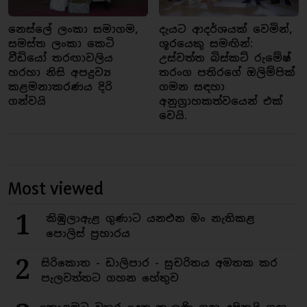
නෙස්ලේ ලංකා සමාගම,
දැයට ආදර්ශයක් වෙමින්,
සමස්ත ලංකා කෙටි
ශූරයෙකු සමඟින්:
වීඩියෝ තරඟාවලිය
උස්වත්ත බිස්කට් රුමේෂ්
හරහා නිසි අපද්‍රව්‍ය
තරංග පතිරගේ ඔලිම්පික්
කළමනාකරණය දිරි
ගමන සඳහා
ගන්වයි
අනුග්‍රාහකත්වයෙන් එක්
වෙයි.
Most viewed
1
කිඹුලාඇළ ගුණාට යනඑන මං නැතිකළ
පොලිස් ප්‍රහාරය
2
සිරිකොත - ඩාලිපාර - සුචරිතය අමතක කර
පැලවත්තට ගහන හේතුව