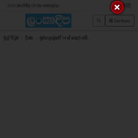
2026 අගෝස්තු 08 වන සෙනසුරාදා
Sections
මුල් පිටුව
/
දියත
/
සුවය ලැබුවෝ 74 ක් ගෙදර යති..