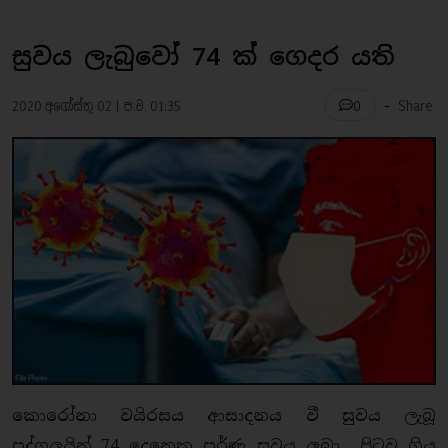
සුවය ලැබුවෝ 74 ක් ගෙදර යති
-
2020 අගෝස්තු 02 | ප.ව. 01:35
Share
0
කොරෝනා වයිරසය ආසාදනය වී සුවය ලැබූ
පුද්ගලයින් 74 දෙනෙකු පුර්ණ සුවය ලබා පිටව ගිය