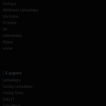
Deshaya
Middleeast Lankadeepa
Life Online
Hi Online
LW
Kelimandala
Wijeya
wnow
E-papers
Lankadeepa
Sunday Lankadeepa
Sunday Times
Daily FT
Daily Mirror