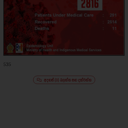
535
අදහස් (0) බලන්න සහ දක්වන්න