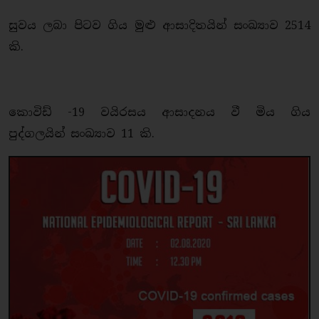
සුවය ලබා පිටව ගිය මුළු ආසාදිතයින් සංඛ්‍යාව 2514
කි.
කොවිඩ් -19 වයිරසය ආසාදනය වී මිය ගිය
පුද්ගලයින් සංඛ්‍යාව 11 කි.