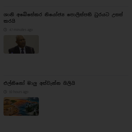
ශානි අබේසේකර නියෝජ්‍ය පොලිස්පති ධුරයට උසස්
කරයි
47 minutes ago
එල්නිනෝ මාලු අස්වැන්න ගිලියි
10 hours ago