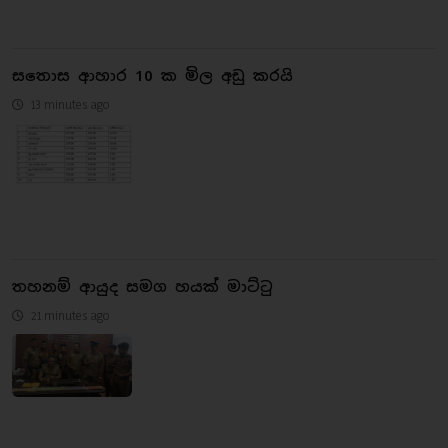
සතොස ආහාර 10 ක මිල අඩු කරයි
13 minutes ago
තහනම් ආයුද සමග හයක් මාට්ටු
21 minutes ago