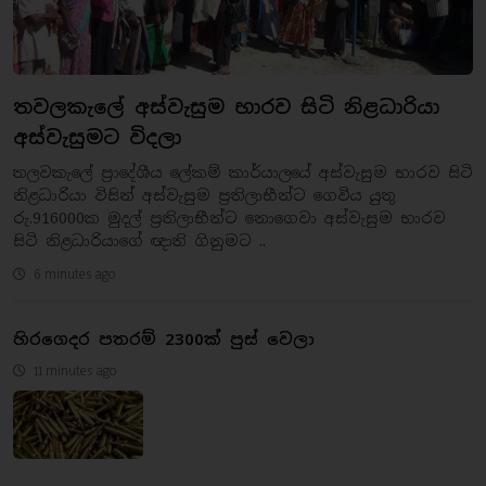
තවලකැලේ අස්වැසුම භාරව සිටි නිළධාරියා
අස්වැසුමට විදලා
තලවකැලේ ප්‍රාදේශීය ලේකම් කාර්යාලයේ අස්වැසුම භාරව සිටි
නිළධාරියා විසින් අස්වැසුම ප්‍රතිලාභීන්ට ගෙවිය යුතු
රු.916000ක මුදල් ප්‍රතිලාභීන්ට නොගෙවා අස්වැසුම භාරව
සිටි නිළධාරියාගේ ඥාති ගිනුමට ..
6 minutes ago
හිරගෙදර පතරම් 2300ක් පුස් වෙලා
11 minutes ago