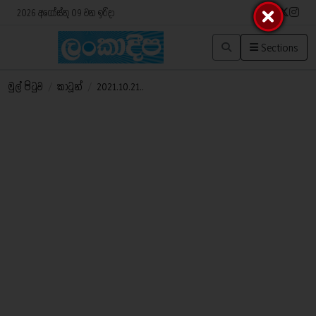
2026 අගෝස්තු 09 වන ඉරිදා
Sections
මුල් පිටුව
/
කාටූන්
/
2021.10.21..