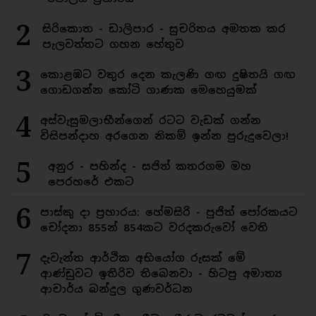
2
සිරිකොත - ඩාලිපාර - සුචරිතය අමතක කර
පැලවත්තට ගහන හේතුව
3
කොළඹට වතුර දෙන කැලණි ගඟ දුෂිතයි ගඟ
ගොඩගන්න කෝටි ගාණක මෙහෙයුමක්
4
අස්වැසුමලාභීන්ගෙන් රටට වැඩක් ගන්න
විසිපන්දාහ අරගෙන නිකම් ඉන්න පුරුදුවෙලා!
5
අනුර - පහින්ද - සජිත් කතරගම මහ
පෙරහරේ එකට
6
පාස්කු දා ප්‍රහාරය: හේමසිරි - පූජිත් පෝරකයට
චෝදනා 855න් 854කට වරදකරුවෝ වෙති
7
දැවැන්ත ආර්ථික අභියෝග රුසක් මේ
ආණ්ඩුවට ඉතිරිව තිබෙනවා - හිටපු අමාත්‍ය
ආචාර්ය බන්දුල ගුණවර්ධන