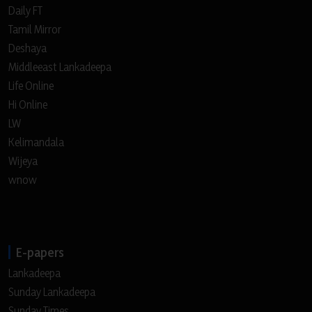
Daily FT
Tamil Mirror
Deshaya
Middleeast Lankadeepa
Life Online
Hi Online
LW
Kelimandala
Wijeya
wnow
E-papers
Lankadeepa
Sunday Lankadeepa
Sunday Times