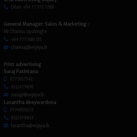
Dilan: +94 77 372 7288
General Manager: Sales & Marketing :
Mr Channa Jayasinghe
+94 777 880 155
channaj@wijeya.lk
Print advertising
Suraj Pathirana
0772617542
0112479838
surajp@wijeya.lk
Lasantha Abeywardena
0774055673
0112479833
lasantha@wijeya.lk