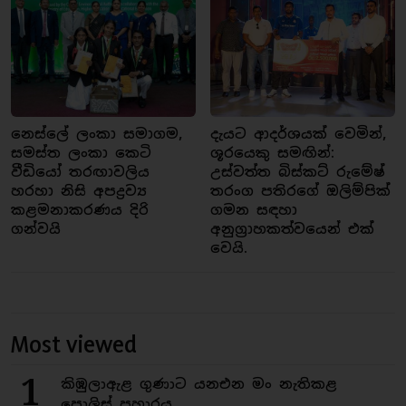
නෙස්ලේ ලංකා සමාගම,
දැයට ආදර්ශයක් වෙමින්,
සමස්ත ලංකා කෙටි
ශූරයෙකු සමඟින්:
වීඩියෝ තරඟාවලිය
උස්වත්ත බිස්කට් රුමේෂ්
හරහා නිසි අපද්‍රව්‍ය
තරංග පතිරගේ ඔලිම්පික්
කළමනාකරණය දිරි
ගමන සඳහා
ගන්වයි
අනුග්‍රාහකත්වයෙන් එක්
වෙයි.
Most viewed
1
කිඹුලාඇළ ගුණාට යනඑන මං නැතිකළ
පොලිස් ප්‍රහාරය