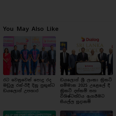
You May Also Like
රට වෙනුවෙන් පොදු රද
ඩයලොග් ශ්‍රී ලංකා ක්‍රිකට්
මඩුලු රන්-රිදී දිනූ පුතුන්ට
සම්මාන 2025 උළෙලේ දී
ඩයලොග් උපහාර
ක්‍රිකට් දස්කම් සහ
විශිෂ්ටත්වය ඇගයීමට
සියල්ල සූදානම්