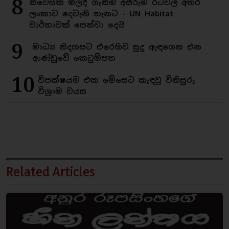
8
නිවෙසක් මිලදී ගැනීම අසීරුම රටවල් අතර
ලංකාව දෙවැනි තැනට - UN Habitat
වාර්තාවක් පෙන්වා දෙයි
9
මාධ්‍ය නිදහසට එරෙහිව සුදු ඇඳගෙන එන
ආණ්ඩුවේ කෙටුම්පත
10
විපක්ෂයම එක මේසෙට කැඳවූ විනිසුරු
විශ්‍රාම වයස
Related Articles