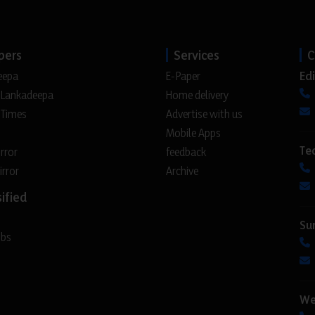
pers
Services
C
Edi
eepa
E-Paper
 Lankadeepa
Home delivery
 Times
Advertise with us
Mobile Apps
Te
irror
feedback
irror
Archive
ified
Su
obs
We