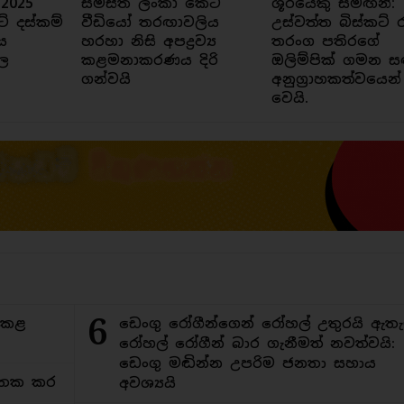
 2025
සමස්ත ලංකා කෙටි
ශූරයෙකු සමඟින්:
ට් දස්කම්
වීඩියෝ තරඟාවලිය
උස්වත්ත බිස්කට් 
ය
හරහා නිසි අපද්‍රව්‍ය
තරංග පතිරගේ
ල
කළමනාකරණය දිරි
ඔලිම්පික් ගමන ස
ගන්වයි
අනුග්‍රාහකත්වයෙන්
වෙයි.
6
ිකළ
ඩෙංගු රෝගීන්ගෙන් රෝහල් උතුරයි ඇතැ
රෝහල් රෝගීන් බාර ගැනීමත් නවත්වයි:
ඩෙංගු මඬින්න උපරිම ජනතා සහාය
අමතක කර
අවශ්‍යයි