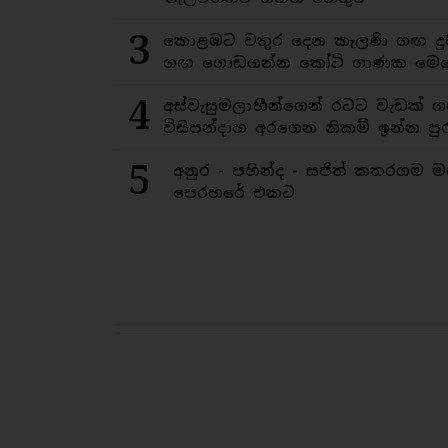
3
කොළඹට වතුර දෙන කැලණි ගඟ දුෂ
ගඟ ගොඩගන්න කෝටි ගාණක මෙහ
4
අස්වැසුමලාභීන්ගෙන් රටට වැඩක් ග
විසිපන්දාහ අරගෙන නිකම් ඉන්න පුර
5
අනුර - පහින්ද - සජිත් කතරගම 
පෙරහරේ එකට