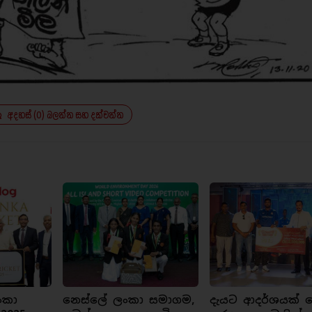
අදහස් (0) බලන්න සහ දක්වන්න
ංකා
නෙස්ලේ ලංකා සමාගම,
දැයට ආදර්ශයක් ව