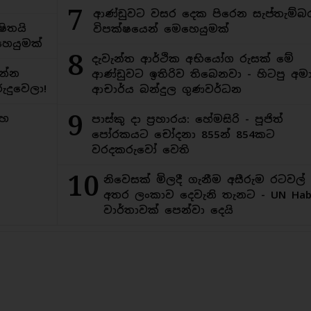
7
ආණ්ඩුවට වසර දෙක පිරෙන සැප්තැම්බ
ිතයි
විපක්ෂයෙන් මෙහෙයුමක්
ෙයුමක්
8
දැවැන්ත ආර්ථික අභියෝග රුසක් මේ
න්න
ආණ්ඩුවට ඉතිරිව තිබෙනවා - හිටපු අමාත
ුදුවෙලා!
ආචාර්ය බන්දුල ගුණවර්ධන
9
මහ
පාස්කු දා ප්‍රහාරය: හේමසිරි - පූජිත්
පෝරකයට චෝදනා 855න් 854කට
වරදකරුවෝ වෙති
10
නිවෙසක් මිලදී ගැනීම අසීරුම රටවල්
අතර ලංකාව දෙවැනි තැනට - UN Habi
වාර්තාවක් පෙන්වා දෙයි