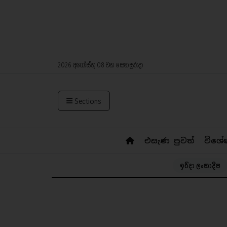
2026 අගෝස්තු 08 වන සෙනසුරාදා
Sections
එසැණ පුවත්
විශේ
ඉරිදා ලංකාදීප