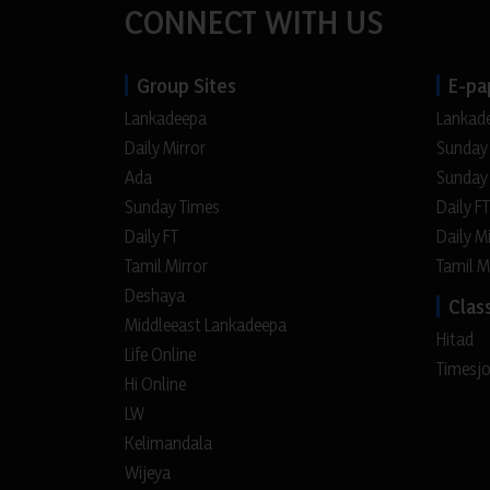
CONNECT WITH US
Group Sites
E-pa
Lankadeepa
Lankad
Daily Mirror
Sunday
Ada
Sunday
Sunday Times
Daily FT
Daily FT
Daily M
Tamil Mirror
Tamil M
Deshaya
Class
Middleeast Lankadeepa
Hitad
Life Online
Timesj
Hi Online
LW
Kelimandala
Wijeya