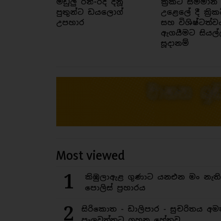
මඩුලු රන්-රිදී දිනූ
ක්‍රිකට් සම්මාන
පුතුන්ට ඩයලොග්
උළෙලේ දී ක්‍රික
උපහාර
සහ විශිෂ්ටත්ව
ඇගයීමට සියල්
සූදානම්
Most viewed
1
කිඹුලාඇළ ගුණාට යනඑන මං නැත
පොලිස් ප්‍රහාරය
2
සිරිකොත - ඩාලිපාර - සුචරිතය 
පැලවත්තට ගහන හේතුව