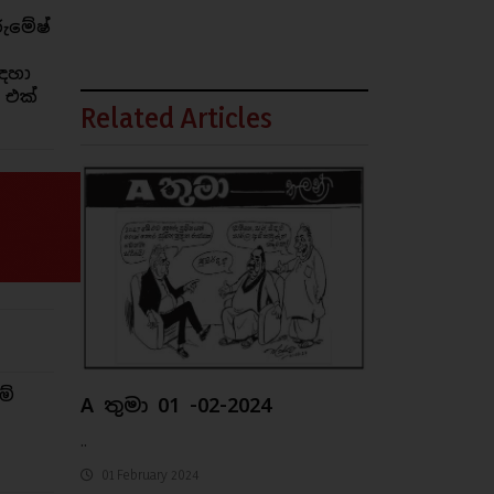
රුමේෂ්
ඳහා
 එක්
Related Articles
ම්
A තුමා 01 -02-2024
..
01 February 2024