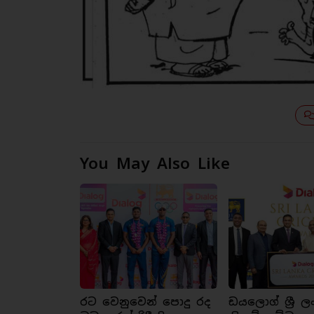
You May Also Like
රට වෙනුවෙන් පොදු රද
ඩයලොග් ශ්‍රී ල