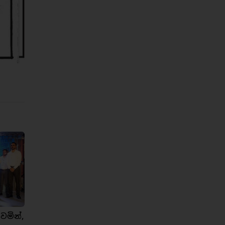
ෙමින්,