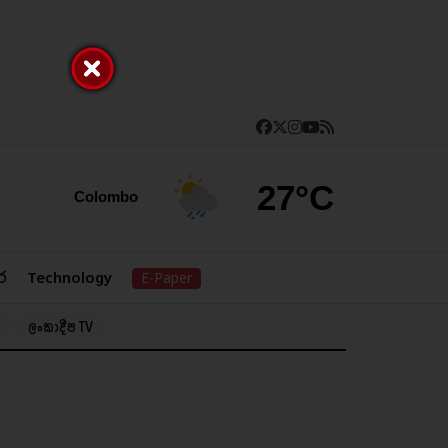
27°C
Colombo
ර
Technology
E-Paper
ලංකාදීප TV