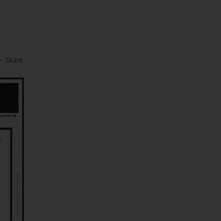
-
Share