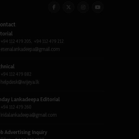
ontact
torial
+94 112 479 205, +94 112 479 212
esenalankadeepa@gmail.com
chnical
+94 112 479 882
helpdesk@wijeya.lk
nday Lankadeepa Editorial
+94 112 479 260
iridalankadeepa@gmail.com
b Advertising Inquiry