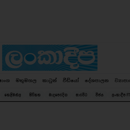
ෂාංග
මතුමහල
කාටූන්
වීඩියෝ
දේශපාලන
ව්‍යාපා
කෙළිමඬල
සිරිකත
මැදපෙරදිග
සාරවිට
විජය
ලංකාදීප FT