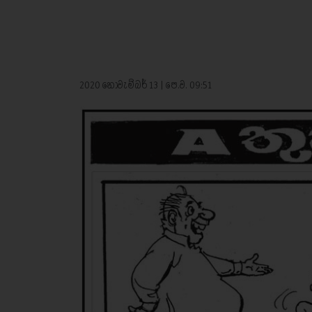
2020 නොවැම්බර් 13 | පෙ.ව. 09:51