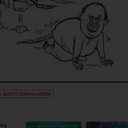
අදහස් (0) බලන්න සහ දක්වන්න