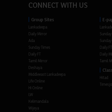
CONNECT WITH US
Group Sites
E-pa
Lankadeepa
Lankad
Daily Mirror
Sunday
Ada
Sunday
Sunday Times
Daily FT
Daily FT
Daily M
Tamil Mirror
Tamil M
Deshaya
Class
Middleeast Lankadeepa
Hitad
Life Online
Timesj
Hi Online
LW
Kelimandala
Wijeya