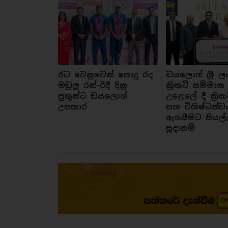
රට වෙනුවෙන් පොදු රද
ඩයලොග් ශ්‍රී ල
මඩුලු රන්-රිදී දිනූ
ක්‍රිකට් සම්මාන
පුතුන්ට ඩයලොග්
උළෙලේ දී ක්‍රික
උපහාර
සහ විශිෂ්ටත්ව
ඇගයීමට සියල්
සූදානම්