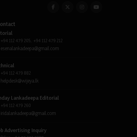
ontact
torial
+94 112 479 205, +94 112 479 212
esenalankadeepa@gmail.com
chnical
+94 112 479 882
helpdesk@wijeya.lk
nday Lankadeepa Editorial
+94 112 479 260
iridalankadeepa@gmail.com
b Advertising Inquiry