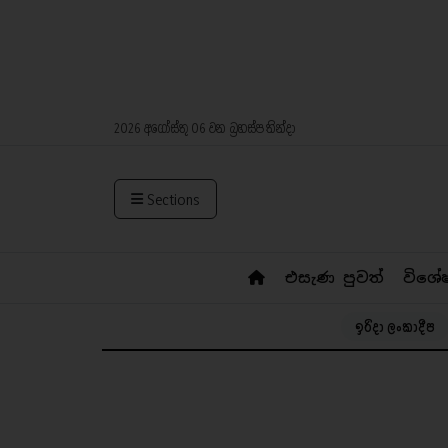
2026 අගෝස්තු 06 වන බ්‍රහස්පතින්දා
Sections
එසැණ පුවත්
විශේ
ඉරිදා ලංකාදීප