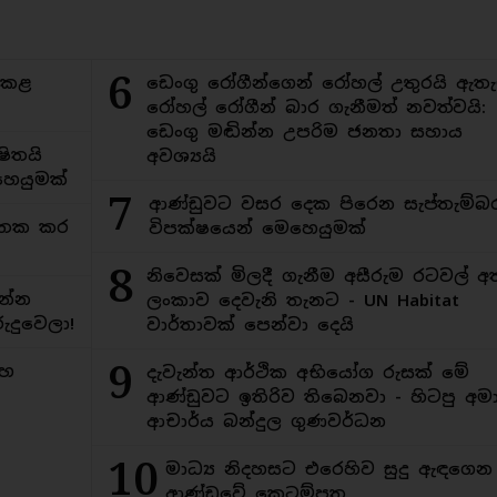
6
ිකළ
ඩෙංගු රෝගීන්ගෙන් රෝහල් උතුරයි ඇතැ
රෝහල් රෝගීන් බාර ගැනීමත් නවත්වයි:
ඩෙංගු මඬින්න උපරිම ජනතා සහාය
ිතයි
අවශ්‍යයි
ෙයුමක්
7
ආණ්ඩුවට වසර දෙක පිරෙන සැප්තැම්බ
අමතක කර
විපක්ෂයෙන් මෙහෙයුමක්
8
නිවෙසක් මිලදී ගැනීම අසීරුම රටවල් අ
න්න
ලංකාව දෙවැනි තැනට - UN Habitat
ුදුවෙලා!
වාර්තාවක් පෙන්වා දෙයි
9
මහ
දැවැන්ත ආර්ථික අභියෝග රුසක් මේ
ආණ්ඩුවට ඉතිරිව තිබෙනවා - හිටපු අමාත
ආචාර්ය බන්දුල ගුණවර්ධන
10
මාධ්‍ය නිදහසට එරෙහිව සුදු ඇඳගෙ
ආණ්ඩුවේ කෙටුම්පත