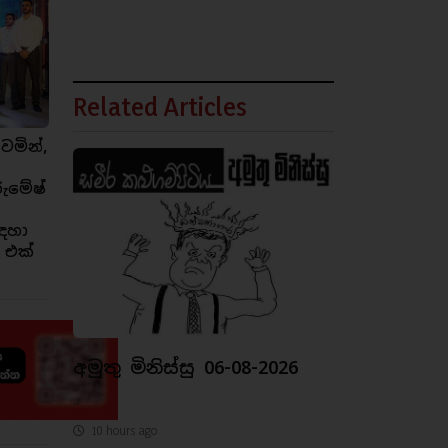
Related Articles
ෙමින්,
රුමේෂ්
ඳහා
 එක්
අමුතු මිනිස්සු 06-08-2026
..
10 hours ago