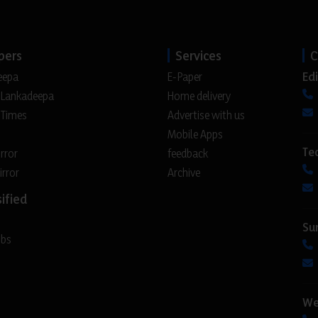
pers
Services
C
Edi
eepa
E-Paper
 Lankadeepa
Home delivery
 Times
Advertise with us
Mobile Apps
Te
irror
feedback
irror
Archive
ified
Su
obs
We