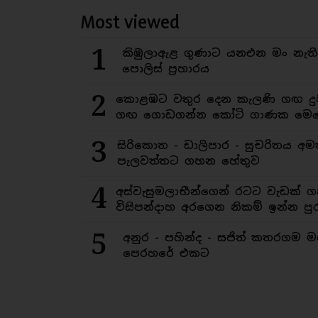
Most viewed
1
කිඹුලාඇළ ගුණාට යනඑන මං නැත
පොලිස් ප්‍රහාරය
2
කොළඹට වතුර දෙන කැලණි ගඟ දුෂ
ගඟ ගොඩගන්න කෝටි ගාණක මෙහ
3
සිරිකොත - ඩාලිපාර - සුචරිතය 
පැලවත්තට ගහන හේතුව
4
අස්වැසුමලාභීන්ගෙන් රටට වැඩක් ග
විසිපන්දාහ අරගෙන නිකම් ඉන්න පුර
5
අනුර - පහින්ද - සජිත් කතරගම 
පෙරහරේ එකට