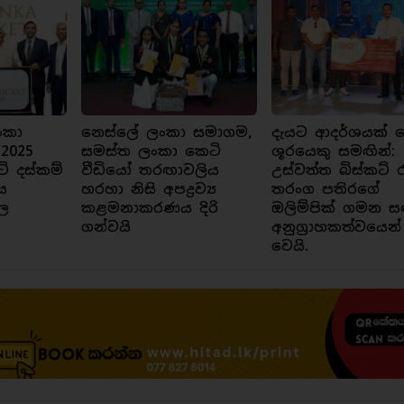
ංකා
නෙස්ලේ ලංකා සමාගම,
දැයට ආදර්ශයක් ව
 2025
සමස්ත ලංකා කෙටි
ශූරයෙකු සමඟින්:
ට් දස්කම්
වීඩියෝ තරඟාවලිය
උස්වත්ත බිස්කට් 
ය
හරහා නිසි අපද්‍රව්‍ය
තරංග පතිරගේ
ල
කළමනාකරණය දිරි
ඔලිම්පික් ගමන ස
ගන්වයි
අනුග්‍රාහකත්වයෙන්
වෙයි.