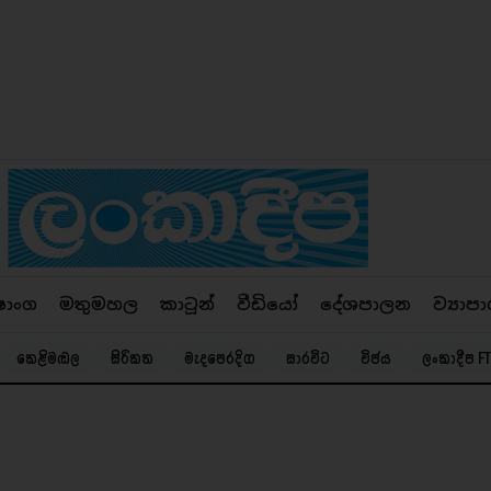
ෂාංග
මතුමහල
කාටූන්
වීඩියෝ
දේශපාලන
ව්‍යාපා
කෙළිමඬල
සිරිකත
මැදපෙරදිග
සාරවිට
විජය
ලංකාදීප FT