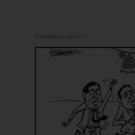
2020 අගෝස්තු 12 | පෙ.ව. 10:21