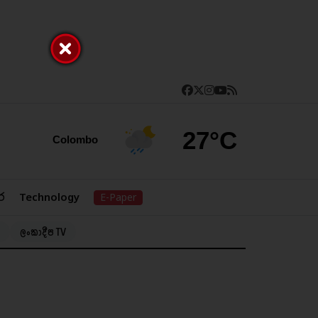
27°C
Colombo
ර
Technology
E-Paper
ලංකාදීප TV