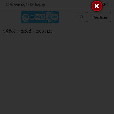
2026 අගෝස්තු 07 වන සිකුරාදා
Sections
මුල් පිටුව
/
සුවාරිස්
/
2020.01.11..