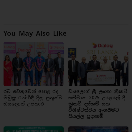
You May Also Like
රට වෙනුවෙන් පොදු රද
ඩයලොග් ශ්‍රී ලංකා ක්‍රිකට්
මඩුලු රන්-රිදී දිනූ පුතුන්ට
සම්මාන 2025 උළෙලේ දී
ඩයලොග් උපහාර
ක්‍රිකට් දස්කම් සහ
විශිෂ්ටත්වය ඇගයීමට
සියල්ල සූදානම්