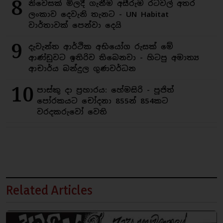
8
නිවෙසක් මිලදී ගැනීම අසීරුම රටවල් අතර
ලංකාව දෙවැනි තැනට - UN Habitat
වාර්තාවක් පෙන්වා දෙයි
9
දැවැන්ත ආර්ථික අභියෝග රුසක් මේ
ආණ්ඩුවට ඉතිරිව තිබෙනවා - හිටපු අමාත්‍ය
ආචාර්ය බන්දුල ගුණවර්ධන
10
පාස්කු දා ප්‍රහාරය: හේමසිරි - පූජිත්
පෝරකයට චෝදනා 855න් 854කට
වරදකරුවෝ වෙති
Related Articles