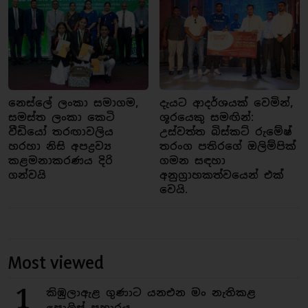
නෙස්ලේ ලංකා සමාගම,
දැයට ආදර්ශයක් වෙමින්,
සමස්ත ලංකා කෙටි
ශූරයෙකු සමඟින්:
වීඩියෝ තරඟාවලිය
උස්වත්ත බිස්කට් රුමේෂ්
හරහා නිසි අපද්‍රව්‍ය
තරංග පතිරගේ ඔලිම්පික්
කළමනාකරණය දිරි
ගමන සඳහා
ගන්වයි
අනුග්‍රාහකත්වයෙන් එක්
වෙයි.
Most viewed
1
කිඹුලාඇළ ගුණාට යනඑන මං නැතිකළ
පොලිස් ප්‍රහාරය