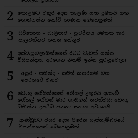
2
කොළඹට වතුර දෙන කැලණි ගඟ දුෂිතයි ගඟ
ගොඩගන්න කෝටි ගාණක මෙහෙයුමක්
3
සිරිකොත - ඩාලිපාර - සුචරිතය අමතක කර
පැලවත්තට ගහන හේතුව
4
අස්වැසුමලාභීන්ගෙන් රටට වැඩක් ගන්න
විසිපන්දාහ අරගෙන නිකම් ඉන්න පුරුදුවෙලා!
5
අනුර - පහින්ද - සජිත් කතරගම මහ
පෙරහරේ එකට
6
ඩෙංගු රෝගීන්ගෙන් රෝහල් උතුරයි ඇතැම්
රෝහල් රෝගීන් බාර ගැනීමත් නවත්වයි: ඩෙංගු
මඬින්න උපරිම ජනතා සහාය අවශ්‍යයි
7
ආණ්ඩුවට වසර දෙක පිරෙන සැප්තැම්බරයේ
විපක්ෂයෙන් මෙහෙයුමක්