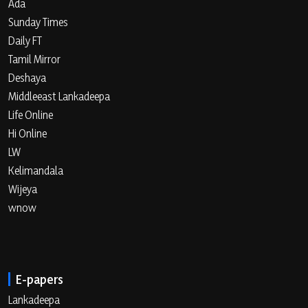
Ada
Sunday Times
Daily FT
Tamil Mirror
Deshaya
Middleeast Lankadeepa
Life Online
Hi Online
LW
Kelimandala
Wijeya
wnow
E-papers
Lankadeepa