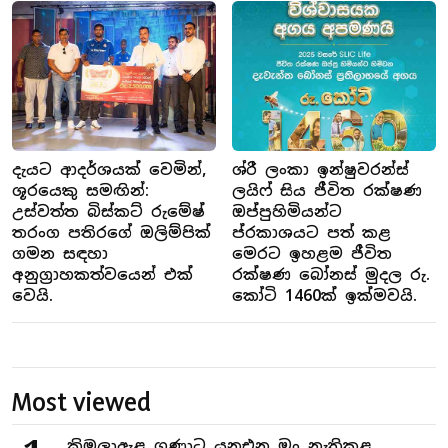
දැයට ආදර්ශයක් වෙමින්,
ශ්රී ලංකා ඉන්ෂුවරන්ස්
ශූරයෙකු සමඟින්:
ලයිෆ් සිය ජීවිත රක්ෂණ
උස්වත්ත බිස්කට් රුමේෂ්
ඔප්පුහිමියන්ට
තරංග පතිරගේ ඔලිම්පික්
ප්රකාශයට පත් කළ
ගමන සඳහා
මෙරට ඉහළම ජීවිත
අනුග්‍රාහකත්වයෙන් එක්
රක්ෂණ බෝනස් මුදල රු.
වෙයි.
කෝටි 1460ක් ඉක්මවයි.
Most viewed
කිඹුලාඇළ ගුණාට යනඑන මං නැතිකළ