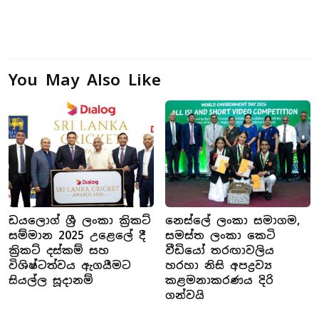
You May Also Like
ඩයලොග් ශ්‍රී ලංකා ක්‍රිකට්
නෙස්ලේ ලංකා සමාගම,
සම්මාන 2025 උළෙලේ දී
සමස්ත ලංකා කෙටි
ක්‍රිකට් දස්කම් සහ
වීඩියෝ තරඟාවලිය
විශිෂ්ටත්වය ඇගයීමට
හරහා නිසි අපද්‍රව්‍ය
සියල්ල සූදානම්
කළමනාකරණය දිරි
ගන්වයි