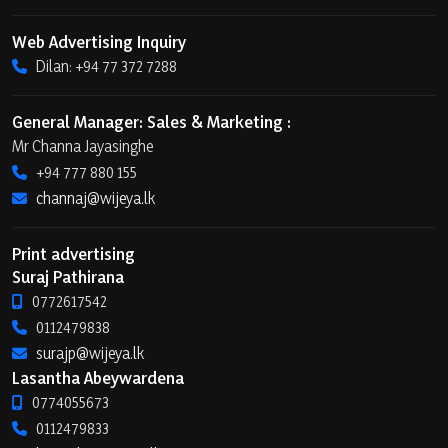
Web Advertising Inquiry
Dilan: +94 77 372 7288
General Manager: Sales & Marketing :
Mr Channa Jayasinghe
+94 777 880 155
channaj@wijeya.lk
Print advertising
Suraj Pathirana
0772617542
0112479838
surajp@wijeya.lk
Lasantha Abeywardena
0774055673
0112479833