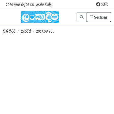
2026 අගෝස්තු 06 වන බ්‍රහස්පතින්දා
Sections
මුල් පිටුව
/
සුවාරිස්
/
2017.08.28..