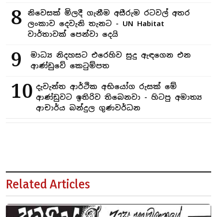
8
නිවෙසක් මිලදී ගැනීම අසීරුම රටවල් අතර
ලංකාව දෙවැනි තැනට - UN Habitat
වාර්තාවක් පෙන්වා දෙයි
9
මාධ්‍ය නිදහසට එරෙහිව සුදු ඇඳගෙන එන
ආණ්ඩුවේ කෙටුම්පත
10
දැවැන්ත ආර්ථික අභියෝග රුසක් මේ
ආණ්ඩුවට ඉතිරිව තිබෙනවා - හිටපු අමාත්‍ය
ආචාර්ය බන්දුල ගුණවර්ධන
Related Articles