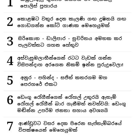
1
පොලිස් ප්‍රහාරය
2
කොළඹට වතුර දෙන කැලණි ගඟ දුෂිතයි ගඟ
ගොඩගන්න කෝටි ගාණක මෙහෙයුමක්
3
සිරිකොත - ඩාලිපාර - සුචරිතය අමතක කර
පැලවත්තට ගහන හේතුව
4
අස්වැසුමලාභීන්ගෙන් රටට වැඩක් ගන්න
විසිපන්දාහ අරගෙන නිකම් ඉන්න පුරුදුවෙලා!
5
අනුර - පහින්ද - සජිත් කතරගම මහ
පෙරහරේ එකට
6
ඩෙංගු රෝගීන්ගෙන් රෝහල් උතුරයි ඇතැම්
රෝහල් රෝගීන් බාර ගැනීමත් නවත්වයි: ඩෙංගු
මඬින්න උපරිම ජනතා සහාය අවශ්‍යයි
7
ආණ්ඩුවට වසර දෙක පිරෙන සැප්තැම්බරයේ
විපක්ෂයෙන් මෙහෙයුමක්