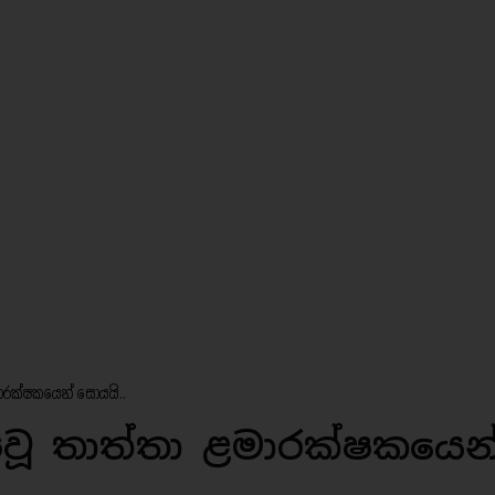
ාරක්ෂකයෙන් සොයයි..
ෙවූ තාත්තා ළමාරක්ෂකයෙන