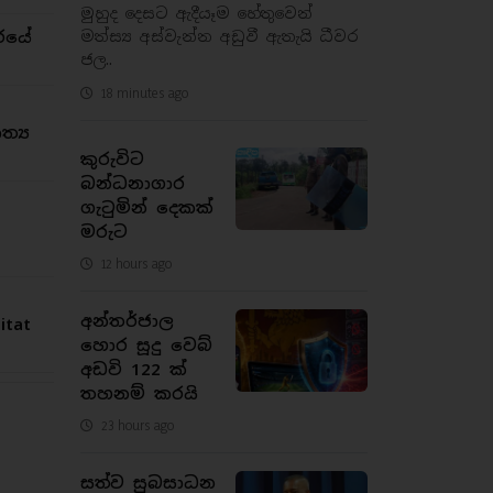
මුහුද දෙසට ඇදීයෑම හේතුවෙන්
මත්ස්‍ය අස්වැන්න අඩුවී ඇතැයි ධීවර
රයේ
ජල..
18 minutes ago
්‍ය
කුරුවිට
බන්ධනාගාර
ගැටුමින් දෙකක්
මරුට
12 hours ago
අන්තර්ජාල
tat
හොර සූදු වෙබ්
අඩවි 122 ක්
තහනම් කරයි
23 hours ago
සත්ව සුබසාධන