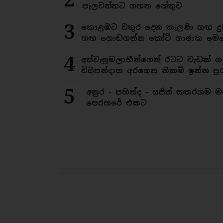
පැලවත්තට ගහන හේතුව
3
කොළඹට වතුර දෙන කැලණි ගඟ දුෂ
ගඟ ගොඩගන්න කෝටි ගාණක මෙහ
4
අස්වැසුමලාභීන්ගෙන් රටට වැඩක් ග
විසිපන්දාහ අරගෙන නිකම් ඉන්න පුර
5
අනුර - පහින්ද - සජිත් කතරගම 
පෙරහරේ එකට