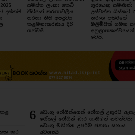
 2025
සමස්ත ලංකා කෙටි
ශූරයෙකු සමඟින්:
ට් දස්කම්
වීඩියෝ තරඟාවලිය
උස්වත්ත බිස්කට් 
ය
හරහා නිසි අපද්‍රව්‍ය
තරංග පතිරගේ
ල
කළමනාකරණය දිරි
ඔලිම්පික් ගමන ස
ගන්වයි
අනුග්‍රාහකත්වයෙන්
වෙයි.
6
ිකළ
ඩෙංගු රෝගීන්ගෙන් රෝහල් උතුරයි ඇතැ
රෝහල් රෝගීන් බාර ගැනීමත් නවත්වයි:
ඩෙංගු මඬින්න උපරිම ජනතා සහාය
අමතක කර
අවශ්‍යයි