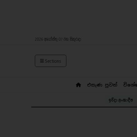
2026 අගෝස්තු 07 වන සිකුරාදා
Sections
එසැණ පුවත්
විශේ
ඉරිදා ලංකාදීප