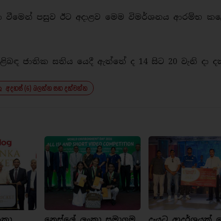
තා වීමෙන් පසුව ඊට අදාළව මෙම විමර්ශනය ආරම්භ කළ
ිබඳ ජාතික සතිය යෙදී ඇත්තේ ද 14 සිට 20 වැනි දා දක
අදහස් (6) බලන්න සහ දක්වන්න
ංකා
නෙස්ලේ ලංකා සමාගම,
දැයට ආදර්ශයක් ව