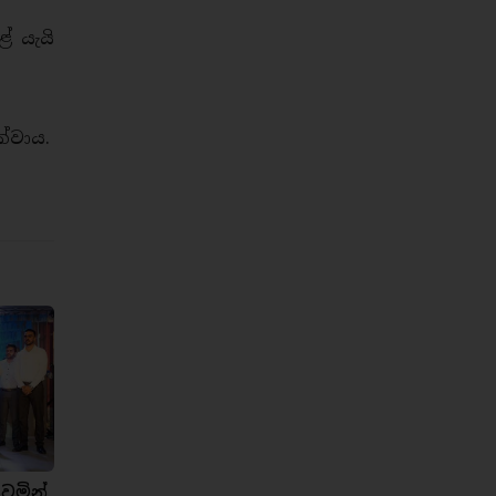
ේ යැයි
්වාය.
ෙමින්,