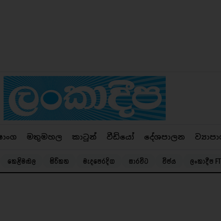
ෂාංග
මතුමහල
කාටූන්
වීඩියෝ
දේශපාලන
ව්‍යාපා
කෙළිමඬල
සිරිකත
මැදපෙරදිග
සාරවිට
විජය
ලංකාදීප FT