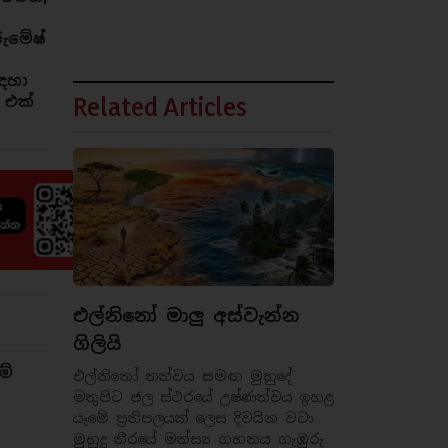
රුමේෂ්
ඳහා
Related Articles
 එක්
එල්නිනෝ මාලු අස්වැන්න
ගිලියි
ම්
එල්නිනෝ තත්වය සමඟ මුහුදේ
මතුපිට ජල ස්ථරයේ උෂ්ණත්වය ඉහළ
යෑමේ ප්‍රතිපලයක් ලෙස දිවයින වටා
මුහුදු තීරයේ මත්ස්‍ය ගහනය ගැඹුරු