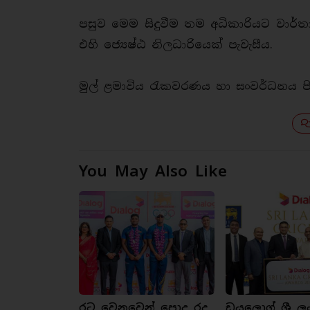
පසුව මෙම සිදුවීම තම අධිකාරියට වාර්
එහි ජ්‍යෙෂ්ඨ නිලධාරියෙක් පැවැසීය.
මුල් ළමාවිය රැකවරණය හා සංවර්ධනය පිළ
You May Also Like
රට වෙනුවෙන් පොදු රද
ඩයලොග් ශ්‍රී ල