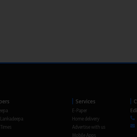
pers
Services
C
Edi
eepa
E-Paper
 Lankadeepa
Home delivery
 Times
Advertise with us
Mobile Apps