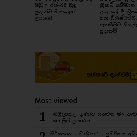
මඩුලු රන්-රිදී දිනූ
ක්‍රිකට් සම්මාන
පුතුන්ට ඩයලොග්
උළෙලේ දී ක්‍රික
උපහාර
සහ විශිෂ්ටත්ව
ඇගයීමට සියල්
සූදානම්
Most viewed
1
කිඹුලාඇළ ගුණාට යනඑන මං නැත
පොලිස් ප්‍රහාරය
2
සිරිකොත - ඩාලිපාර - සුචරිතය 