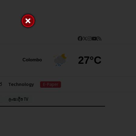
27°C
Colombo
ර
Technology
E-Paper
ලංකාදීප TV