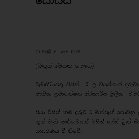
සොයයි
2018 ජූලි 16 | පෙ.ව. 10:28
(බිඟුන් මේනක ගමගේ)
වැඩිහිටියකු විසින් බාල වයස්කාර දර
ජාතික ළමාරක්ෂක අධිකාරිය මූලික වි
පියා විසින් තම දරුවාට මත්පැන් පොවන
තුන් වැනි පාර්ශවයක් විසින් ෆේස් බුක්
සංසරණය වී තිබේ.