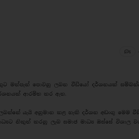
6
ුවකුට මත්පැන් පොවනු ලබන වීඩියෝ දර්ශනයක් සම්බන්
මර්ශනයක් ආරම්භ කර ඇත.
ු ලබන්නේ යැයි අනුමාන කළ හැකි දර්ශන අඩංගු මෙම ව
 මාධ්‍යට නිකුත් කරනු ලැබ සමාජ මාධ්‍ය ඔස්සේ විශාල 