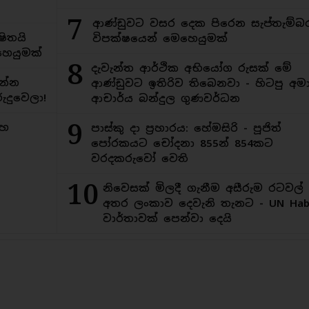
7
ආණ්ඩුවට වසර දෙක පිරෙන සැප්තැම්බ
ිතයි
විපක්ෂයෙන් මෙහෙයුමක්
ෙයුමක්
8
දැවැන්ත ආර්ථික අභියෝග රුසක් මේ
න්න
ආණ්ඩුවට ඉතිරිව තිබෙනවා - හිටපු අමාත
ුදුවෙලා!
ආචාර්ය බන්දුල ගුණවර්ධන
9
මහ
පාස්කු දා ප්‍රහාරය: හේමසිරි - පූජිත්
පෝරකයට චෝදනා 855න් 854කට
වරදකරුවෝ වෙති
10
නිවෙසක් මිලදී ගැනීම අසීරුම රටවල්
අතර ලංකාව දෙවැනි තැනට - UN Habi
වාර්තාවක් පෙන්වා දෙයි