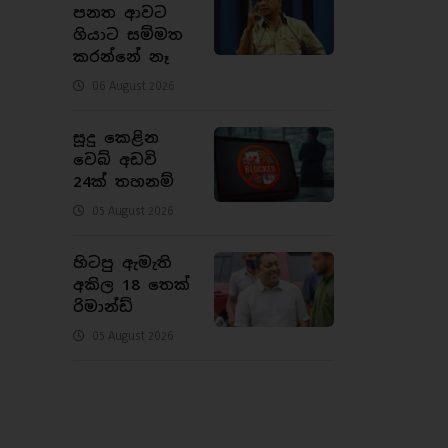
පනත ආවට
ගියාට සම්මත
කරන්නේ නෑ
06 August 2026
සූදු කෙළින
වෙබ් අඩවි
24ක් තහනම්
05 August 2026
හිටපු ඇමැති
අකිල 18 තෙක්
රිමාන්ඩ්
05 August 2026