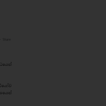
-
Share
ධයෙන්
ීඩියෝව
වශයෙන්