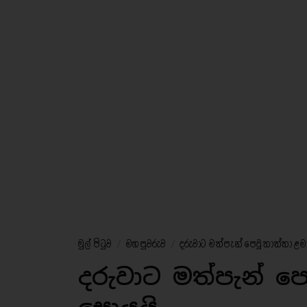
මුල් පිටුව
/
මහ පුවරුව
/
දරුවාට මත්පැන් පෙවූ තාත්තා ළම
දරුවාට මත්පැන් ප