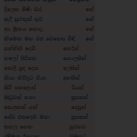
දිලෙන මිණි බර
නේ
සැදී සුරඟුන් ගුව
නේ
කෑ මුකය නොදැ
නේ
කිමෙක මහ රජ වෙහෙස විඳි
නේ
පත්තිනි දෙවි
තෙදින්
හලෝ පිරිපත
නොලසින්
කෙළි පුද දෙන
ලෙසින්
කියා නිරිඳුට ගියා
අහසින්
සිව් පහළොස්
රියන්
මඩුවක් තනා
සුපසන්
සොළසක් යක්
දෙසුන්
පේව එසඳෙහි මනා
සුපසන්
සඟල ගෙන
සුරතට
දුම්මල රැගෙන
වමතට