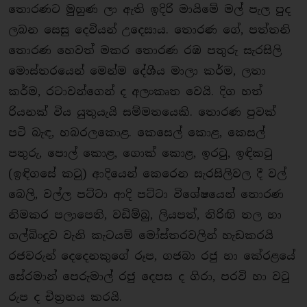
තොරණට මුහුණ ලා ඇති ඉදිරි මායිමේ මල් පැල පුද
ලබන සෙසු දෙවියන් උදෙසාය. තොරණ ගේ, පත්තනි
තොරණ හෙවත් මකර තොරණ රඹ පතුරු සැරසිලි
මොස්තරයෙන් මෙන්ම දේශීය මාලා කර්ම, ලතා
කර්ම, රටාවන්ගෙන් ද අලංකෘත වෙයි. දිග හත්
රියනක් විය යුතුයැයි සම්මතයෙකි. තොරණ පුවක්
පටි බැඳ, හබරලකොළ. කෙසෙල් කොළ, කෙසල්
පතුරු, පොල් කොළ, ගොක් කොළ, ඉරටු, ඉඳිකටු
(ඉඳිගසේ කටු) ආදියෙන් කෙරෙන සැරසිලිවල දී වල්
බෙලි, වල්ල පට්ටා ආදි පට්ටා විශේෂයෙන් තොරණ
නිමකර පලාපෙති, වඩිම්බු, ලියපත්, තිරිඟි තල හා
ගල්බිංදුව වැනි කැටයම් මෝස්තරවලින් හැඩකරයි
රජවරුන් දෙදෙනකුගේ රූප, ගජබා රජු හා කේරළයේ
සේරමාන් පෙරුමාල් රජු දෙපස ද ගිරා, පරවි හා වටු
රුප ද චිත‍්‍රනය කරයි.