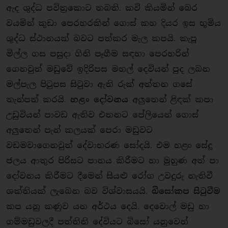
ඇද ශුද්ධ පවිත‍්‍රකොට තබති. කවි කියමින් බෙර
වයමින් කුඩා පෙරහරකින් ගොස් කහ දියර ඉස භූමිය
ශුද්ධ ස්ථානයක් බවට පත්කර මැල කපයි. කැපූ
මිල්ල ගස පසුදා ගිනි පෑගීම සඳහා පෙරහරින්
ගෙනවුත් මඩුවේ ඉදිරිපස මහල් දෙවියන් පුද ලබන
මල්පැල පිටුපස සිටුවා ඇති රුක් අත්තන ගසේ
තැන්පත් කරයි.
හළං දෝවනය
අලුතෙන් ළිඳක් කපා
උඩුවියන් පාවඩ ඇතිව එතනට පේලියෙන් ගොස්
අලුතෙන් පැන් කලයක් පෙරා මඩුවට
වඩමවාගෙනවුත් දේවාභරණ සෝදයි. එම හළං සේදූ
ජලය ආතුර පිරිසට පානය කිරීමට හා මුහුණ අත් පා
දෝවනය කිරීමට දීමෙන් සියළු රෝග උවදුරු නැතිවී
ශක්තියක් ලැබෙන බව විශ්වාසයයි.
බිසෝකප සිටුවීම
කප යනු කණුව යන අර්ථය දෙයි. දෙවොල් මඩු හා
ගම්මඩුවලදී පත්තිනි දේවියට බිසෝ යනුවෙන්