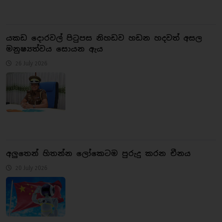
යකඩ දොරවල් පිටුපස නිහඩව හඩන හදවත් අසල
මනුෂ්‍යත්වය සොයන ඇය
26 July 2026
අලුතෙන් හිතන්න ලෝකෙටම පුරුදු කරන චීනය
20 July 2026