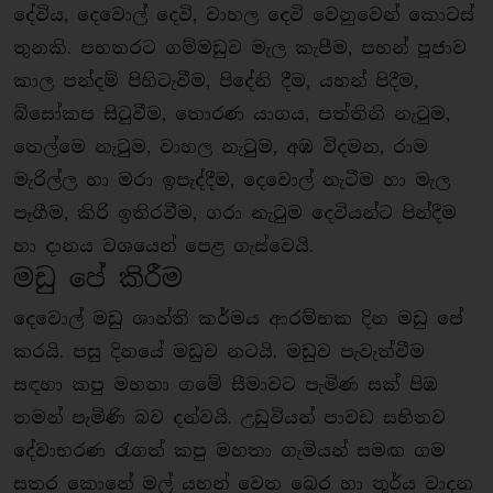
දේවිය, දෙවොල් දෙවි, වාහල දෙවි වෙනුවෙන් කොටස්
තුනකි. පහතරට ගම්මඩුව මැල කැපීම, පහන් පූජාව
කාල පන්දම් පිහිටැවීම, පිදේනි දීම, යහන් පිදීම,
බිසෝකප සිටුවීම, තොරණ යාගය, පත්තිනි නැටුම,
තෙල්මෙ නැටුම, වාහල නැටුම, අඹ විදමන, රාම
මැරිල්ල හා මරා ඉපැද්දීම, දෙවොල් නැටීම හා මැල
පෑගීම, කිරි ඉතිරවීම, ගරා නැටුම දෙවියන්ට පින්දීම
හා දානය වශයෙන් පෙළ ගැස්වෙයි.
මඩු පේ කිරීම
දෙවොල් මඩු ශාන්ති කර්මය ආරම්භක දින මඩු පේ
කරයි. පසු දිනයේ මඩුව නටයි. මඩුව පැවැත්වීම
සඳහා කපු මහතා ගමේ සීමාවට පැමිණ සක් පිඹ
තමන් පැමිණි බව දන්වයි. උඩුවියන් පාවඩ සහිතව
දේවාභරණ රැගත් කපු මහතා ගැමියන් සමඟ ගම
සතර කොනේ මල් යහන් වෙත බෙර හා තූර්ය වාදන