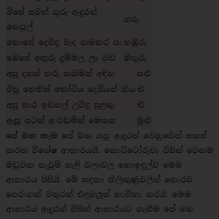
විසේ සවන් ගුරු ඇදුරන්
ගරු
තෙපුල්
තොසේ දෙවිඳු වැද නමකර පා
තඹුරු
මෙසේ අඟුරු දුම්මල ලා වඩ
මිතුරු
අසූ දහස් නරු තබමින් අඳින
සළු
විසු තෙතිස් කෝටිය දෙවියන් නිය
ළු
අසූ සාර ඉඩහල් උවිඳු සුළකු
ළු
ඇසූ පටන් ආවඩමින් මෙකප
මුළු
පේ බත කැම
පේ බත යනු ඇදුරන් වෙනුවෙන් සකස්
කරන විශේෂ ආහාරයයි. කොට්ටෝරුවා විසින් වෙනම
මඩුවක නැවුම් හැළි වලංවල නොඉඳුල්ව මෙම
ආහාරය පිසියි. මේ සඳහා කිලිකුණුවලින් තොරව
පෙරාගත් වතුරත් එළවලූත් භාවිතා කරයි. මෙම
ආහාරය ඇදුරන් විසින් ආහාරයට ගැනීම පේ බත