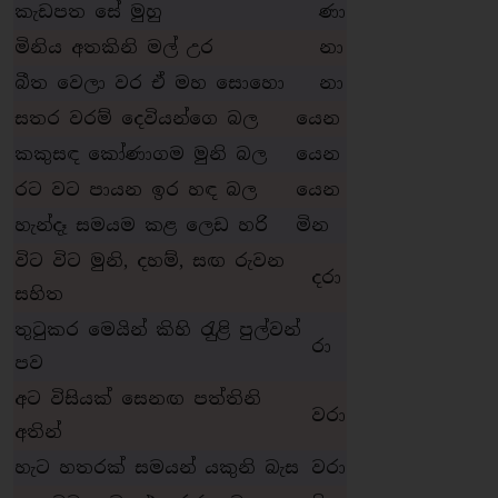
කැඩපත සේ මුහු
ණා
මිනිය අතකිනි මල් උර
නා
බීත වෙලා වර ඒ මහ සොහො
නා
සතර වරම් දෙවියන්ගෙ බල
යෙන
කකුසඳ කෝණාගම මුනි බල
යෙන
රට වට පායන ඉර හඳ බල
යෙන
හැන්දෑ සමයම කළ ලෙඩ හරි
මින
විට විට මුනි, දහම්, සඟ රුවන
දරා
සහිත
තුටුකර මෙයින් කිහි රැුළි පුල්වන්
රා
පව
අට විසියක් සෙනඟ පත්තිනි
වරා
අතින්
හැට හතරක් සමයන් යකුනි බැස
වරා