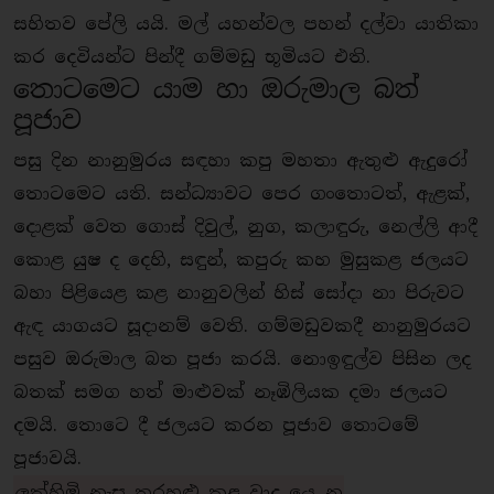
සහිතව පේලි යයි. මල් යහන්වල පහන් දල්වා යාතිකා
කර දෙවියන්ට පින්දී ගම්මඩු භූමියට එති.
තොටමෙට යාම හා ඔරුමාල බත්
පූජාව
පසු දින නානුමුරය සඳහා කපු මහතා ඇතුළු ඇදුරෝ
තොටමෙට යති. සන්ධ්‍යාවට පෙර ගංතොටත්, ඇළක්,
දොළක් වෙත ගොස් දිවුල්, නුග, කලාඳුරු, නෙල්ලි ආදී
කොළ යුෂ ද දෙහි, සඳුන්, කපුරු කහ මුසුකළ ජලයට
බහා පිළියෙළ කළ නානුවලින් හිස් සෝදා නා පිරුවට
ඇඳ යාගයට සූදානම් වෙති. ගම්මඩුවකදී නානුමුරයට
පසුව ඔරුමාල බත පූජා කරයි. නොඉඳුල්ව පිසින ලද
බතක් සමග හත් මාළුවක් නෑඹිලියක දමා ජලයට
දමයි. තොටෙ දී ජලයට කරන පූජාව තොටමේ
පූජාවයි.
ලක්හිමි නැසු තරහළු කළ වාද යෙ
න