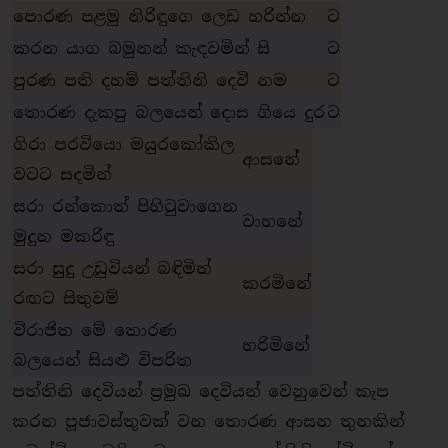
පොරණ පළමු නිරිඳුගෙ ලෙඩ හරින්න
ට
කරන යාග බමුනන් කැඳවමින් සි
ට
පුරණ පති දහම් පත්තිනි දෙවි නම
ට
තොරණ දැකපු බලයෙන් දොස ගියෙ දුර
ට
ගිරා පරවියො මයුරකෝකිල
ආසනේ
වටට සදමින්
සරා රන්කොත් පිහිටුවාගෙන
වාහනේ
මුදුන මකරිඳු
සරා සුදු උඩුවියන් බඳිමින්
කරමිනේ
රඟට සිතුවම්
විරාජිත මේ තොරණ
හරිමිනේ
බලයෙන් සියළු විපරිත
පත්තිනි දෙවියන් ප‍්‍රමුඛ දෙවියන් වෙනුවෙන් කැප
කරන පූජාවස්තුවක් වන තොරණ ආසන තුනකින්