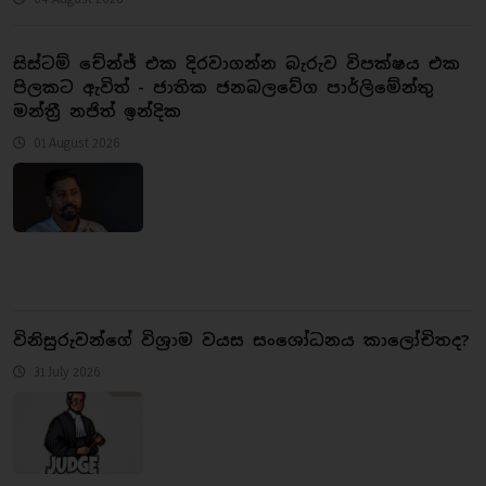
සිස්ටම් චේන්ජ් එක දිරවාගන්න බැරුව විපක්ෂය එක
පිලකට ඇවිත් - ජාතික ජනබලවේග පාර්ලිමේන්තු
මන්ත්‍රී නජිත් ඉන්දික
01 August 2026
​විනිසුරුවන්ගේ විශ්‍රාම වයස සංශෝධනය කාලෝචිතද?
31 July 2026