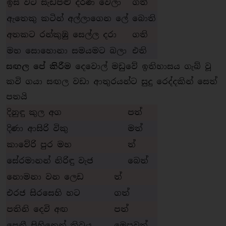
ඉස වට සැඩපළු දරණ වෙලා
ගති
ඇතෙකු කටින් අල්ලාගෙන ලේ
බොති
අතකට රන්කුඹු සෙල්ල දරා
ගති
මහ සොහොනා සමයමට බලා
එති
සඟල පේ කිරීම
දෙවොල් මඩුවේ ඉතිහාසය ගැබ් වූ
කවි ගයා සඟල වඩා ආතුරයන්ට සුදු රෙද්දකින් සෙත්
පතයි
දිනුඳු කුල අග
පත්
දිණා ආසිරි විකු
මත්
කාවේරි පුර මහ
ත්
සේරමානන් නිරිඳු වැජ
බෙත්
නොමනා වන ලෙඩ
ත්
එරජ සිරසෙහි හට
ගත්
පතිනි දෙවි අඟ
පත්
පෙනී සිහිනෙන් කිවුය
මෙපුවත්