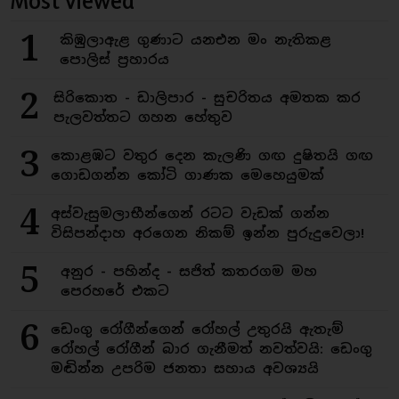
Most viewed
1
කිඹුලාඇළ ගුණාට යනඑන මං නැතිකළ
පොලිස් ප්‍රහාරය
2
සිරිකොත - ඩාලිපාර - සුචරිතය අමතක කර
පැලවත්තට ගහන හේතුව
3
කොළඹට වතුර දෙන කැලණි ගඟ දුෂිතයි ගඟ
ගොඩගන්න කෝටි ගාණක මෙහෙයුමක්
4
අස්වැසුමලාභීන්ගෙන් රටට වැඩක් ගන්න
විසිපන්දාහ අරගෙන නිකම් ඉන්න පුරුදුවෙලා!
5
අනුර - පහින්ද - සජිත් කතරගම මහ
පෙරහරේ එකට
6
ඩෙංගු රෝගීන්ගෙන් රෝහල් උතුරයි ඇතැම්
රෝහල් රෝගීන් බාර ගැනීමත් නවත්වයි: ඩෙංගු
මඬින්න උපරිම ජනතා සහාය අවශ්‍යයි