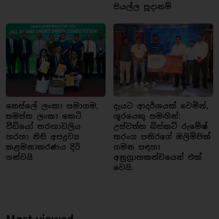
සියල්ල සූදානම්
නෙස්ලේ ලංකා සමාගම,
දැයට ආදර්ශයක් වෙමින්,
සමස්ත ලංකා කෙටි
ශූරයෙකු සමඟින්:
වීඩියෝ තරඟාවලිය
උස්වත්ත බිස්කට් රුමේෂ්
හරහා නිසි අපද්‍රව්‍ය
තරංග පතිරගේ ඔලිම්පික්
කළමනාකරණය දිරි
ගමන සඳහා
ගන්වයි
අනුග්‍රාහකත්වයෙන් එක්
වෙයි.