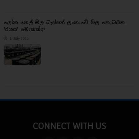
ලෝක තෙල් මිල බැස්සත් ලංකාවේ මිල නොබසින
‘රහස’ මොකක්ද?
13 July 2026
CONNECT WITH US