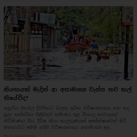
නියඟයක් මැදින් ආ අසාමාන්‍ය වැස්ස තව කල්
තියේවිද?
​පසුගිය දිනවල දිවයිනට බලපෑ අධික වර්ෂාපතනය සහ තද
සුළං තත්ත්වය පිළිබඳව සමාජය තුළ විශාල සංවාදයක්
නිර්මාණය විය. දීර්ඝ නියං කාලගුණයක් අපේක්ෂාවෙන් සිටි
ජනතාවට මෙම හදිසි වර්ෂාපතනය අසාමාන්‍ය ලෙ..
04 August 2026