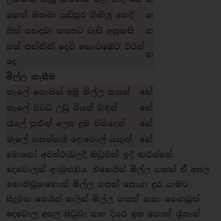
නෙත් මකවා පඩිපුර ගිනිලූ තෙදි
න
සිත් පහදවා තපසට වැඩි අනුහසි
න
සත් පත්තිනි දෙවි තොටඹෙට වරන්
න
දෙ
මිල්ල කැපීම
කැලේ ගොසින් අමු මිල්ල කපන්
නේ
කැලේ වටට උඩු වියන් බඳින්
නේ
රැලේ පුළුන් ලෙස දුම විහිදෙන්
නේ
මැලේ ගසන්නයි දොවොල් යකුන්
නේ
බොහෝ අවස්ථාවලදී මඩුවක් ඉදි කරන්නේ
දෙවොලක් ආශි‍්‍රතවය. එහෙයින් මිල්ල ගසක් ඒ අසල
නොතිබුනහොත් මිල්ල ගසක් සොයා දුර යාමට
සිදුවන හෙයින් කලින් මිල්ල ගසක් කපා ගෙනවුත්
දෙවොල අසල සිටුවා කහ දියර ඉස ගොක් රැුහැන්