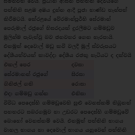
සමන්විත වෙයි. ප‍්‍රධාන ආසන පත්තිනි දේවියගේ
පත්තිනි සළඹ අඹය දුන්න ආදී පූජා භාණ්ඩ තැන්පත්
කිරීමටයි. කේරළයේ වේරමාන්පූර්හි සේරමාන්
පෙරුමාල් රජුගේ හිසරදයක් දුරලීමට ගම්මඩුව
මුලින්ම පැවැත්වු බව ජනවහර ගෙන හැරපායි.
එනමුත් දෙවොල් මඩු කවි වලදී මුල් ස්වරූපයට
දේශීයත්වයක් කාවද්දා දේශීය රජකු හැටියට ද දක්වයි
එකල් පෙර
දවසා
සේරමානන් රජුගේ
සිරසා
ගිනිජල් ගති
රොසා
එදා ගම්මඩු ගන්න
එනිසා
විවිධ පෙදෙස්හි ගම්මඩුවෙහි සුළු වෙනස්කම් තිබුනත්
පහතරට සබරගමුව හා උඩරට පෙදෙස්හි ගම්මඩුවේ
බොහෝ වෙනස්කම් වෙයි. එනමුත් පත්තිනි භාගය
වාහල භාගය හා දෙවොල් භාගය යනුවෙන් පත්තිනි