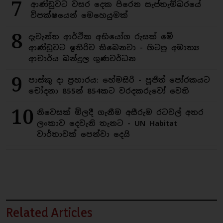
7
ආණ්ඩුවට වසර දෙක පිරෙන සැප්තැම්බරයේ
විපක්ෂයෙන් මෙහෙයුමක්
8
දැවැන්ත ආර්ථික අභියෝග රුසක් මේ
ආණ්ඩුවට ඉතිරිව තිබෙනවා - හිටපු අමාත්‍ය
ආචාර්ය බන්දුල ගුණවර්ධන
9
පාස්කු දා ප්‍රහාරය: හේමසිරි - පූජිත් පෝරකයට
චෝදනා 855න් 854කට වරදකරුවෝ වෙති
10
නිවෙසක් මිලදී ගැනීම අසීරුම රටවල් අතර
ලංකාව දෙවැනි තැනට - UN Habitat
වාර්තාවක් පෙන්වා දෙයි
Related Articles