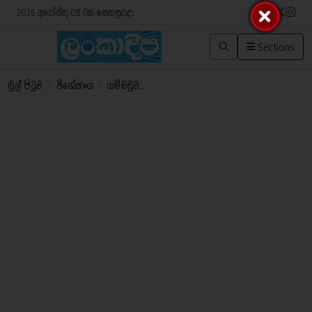
2026 අගෝස්තු 08 වන සෙනසුරාදා
Sections
මුල් පිටුව
/
විශේෂාංග
/
ගම්මඩුව..