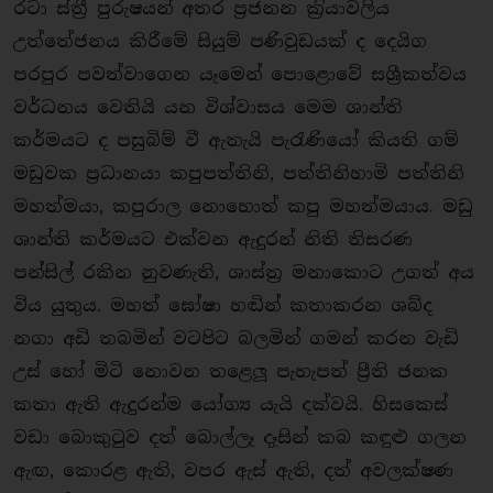
රටා ස්තී‍්‍ර පුරුෂයන් අතර ප‍්‍රජනන ක‍්‍රියාවලිය
උත්තේජනය කිරීමේ සියුම් පණිවුඩයක් ද දෙයිග
පරපුර පවත්වාගෙන යෑමෙන් පොළොවේ සශ්‍රීකත්වය
වර්ධනය වෙතියි යන විශ්වාසය මෙම ශාන්ති
කර්මයට ද පසුබිම් වී ඇතැයි පැරැණියෝ කියති ගම්
මඩුවක ප‍්‍රධානයා කපුපත්තිනි, පත්තිනිහාමි පත්තිනි
මහත්මයා, කපුරාල නොහොත් කපු මහත්මයාය. මඩු
ශාන්ති කර්මයට එක්වන ඇදුරන් නිති තිසරණ
පන්සිල් රකින නුවණැති, ශාස්ත‍්‍ර මනාකොට උගත් අය
විය යුතුය. මහත් ඝෝෂා හඬින් කතාකරන ශබ්ද
නගා අඩි තබමින් වටපිට බලමින් ගමන් කරන වැඩි
උස් හෝ මිටි නොවන තළෙලූ පැහැපත් පී‍්‍රති ජනක
කතා ඇති ඇදුරන්ම යෝග්‍ය යැයි දක්වයි. හිසකෙස්
වඩා බොකුටුව දත් බොල්ලෑ දෑසින් කබ කඳුළු ගලන
ඇඟ, කොරළ ඇති, වපර ඇස් ඇති, දත් අවලක්ෂණ