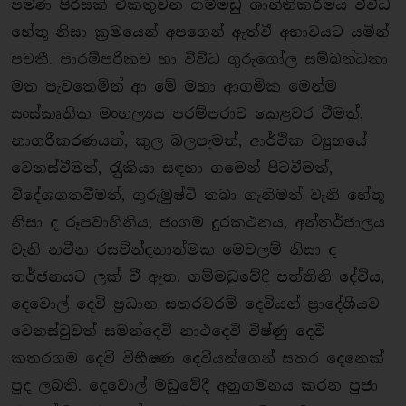
පමණ පිරිසක් එකතුවන ගම්මඩු ශාන්තිකර්මය විවිධ
හේතූ නිසා ක‍්‍රමයෙන් අපගෙන් ඈත්වී අභාවයට යමින්
පවතී. පාරම්පරිකව හා විවිධ ගුරුගෝල සම්බන්ධතා
මත පැවතෙමින් ආ මේ මහා ආගමික මෙන්ම
සංස්කෘතික මංගල්‍යය පරම්පරාව කෙළවර වීමත්,
නාගරීකරණයත්, කුල බලපැමත්, ආර්ථික ව්‍යුහයේ
වෙනස්වීමත්, රැුකියා සඳහා ගමෙන් පිටවීමත්,
විදේශගතවීමත්, ගුරුමුෂ්ටි තබා ගැනිමත් වැනි හේතූ
නිසා ද රූපවාහිනිය, ජංගම දුරකථනය, අන්තර්ජාලය
වැනි නවීන රසවින්දනාත්මක මෙවලම් නිසා ද
තර්ජනයට ලක් වී ඇත. ගම්මඩුවේදී පත්තිනි දේවිය,
දෙවොල් දෙවි ප‍්‍රධාන සතරවරම් දෙවියන් ප‍්‍රාදේශීයව
වෙනස්වුවත් සමන්දෙවි නාථදෙවි විෂ්ණු දෙවි
කතරගම දෙවි විභීෂණ දෙවියන්ගෙන් සතර දෙනෙක්
පුද ලබති. දෙවොල් මඩුවේදී අනුගමනය කරන පුජා