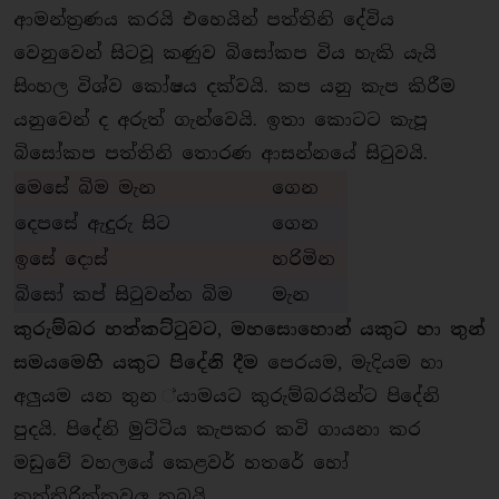
ආමන්ත‍්‍රණය කරයි එහෙයින් පත්තිනි දේවිය
වෙනුවෙන් සිටවූ කණුව බිසෝකප විය හැකි යැයි
සිංහල විශ්ව කෝෂය දක්වයි. කප යනු කැප කිරීම
යනුවෙන් ද අරුත් ගැන්වෙයි. ඉතා කොටට කැපූ
බිසෝකප පත්තිනි තොරණ ආසන්නයේ සිටුවයි.
මෙසේ බිම මැන
ගෙන
දෙපසේ ඇදුරු සිට
ගෙන
ඉසේ දොස්
හරිමින
බිසෝ කප් සිටුවන්න බිම
මැන
කුරුම්බර හත්කට්ටුවට, මහසොහොන් යකුට හා තුන්
සමයමෙහි යකුට පිදේනි දීම
පෙරයම, මැදියම හා
අලුයම යන තුන ්යාමයට කුරුම්බරයින්ට පිදේනි
පුදයි. පිදේනි මුට්ටිය කැපකර කවි ගායනා කර
මඩුවේ වහලයේ කෙළවර් හතරේ හෝ
කත්තිරික්කවල තබයි.