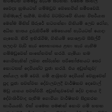
කිරීමටත් ගම්මඩු නැටීම සිරිතකි. එසේම සිංහල
වෛද්‍ය ක‍්‍රමයටත් ගම්මඩුව බෙහෙවින් සමීපවෙයි.
ගිනිමැලේ පෑගීම, බාහිර වටපිටාවේ නියඟ විපර්යාස
මෙන්ම මිනිස් සිරුරේ හටගන්නා ගිනියම් ලෙඩ රෝග,
අධික තාපය දුරුකිරීමේ මෙහෙයක් හැටියටත් යොදා
ගැනෙයි. කිරි ඉතිරැවිම, ගිනියම් පොළොව සිසිල්වී
පලදාව වැඩි කැර සෞභාග්‍යය ළඟා කැර ගැනීම
ගම්මඩුවෙන් සංකේතවත් කරයි. ගැමියා තම
ගොවිතැනින් ලබන අස්වැන්න පරිභෝජනයට පෙර
කොටසක් දෙවියන්ට පූජා කරයි. එය අඩුක්කුව/
අක්යාල නම් වෙයි. ගම් ආශි‍්‍රතව දෙවියන් වෙනුවෙන්
පුද පූජා පවත්වන දේවාලවලදී වාර්ෂිකව දෙවොල්
මඩු යාගය පවත්වයිි. අඩුක්කුවවෙන් දේව දානය දි
දේවාශිර්වාද පැතීම ගොවියා වාර්ෂිකව සිදුකරන
කාර්යයකි. එක් ගමෙක පමණක් නොව ගම් හතක