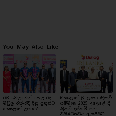
You May Also Like
රට වෙනුවෙන් පොදු රද
ඩයලොග් ශ්‍රී ලංකා ක්‍රිකට්
මඩුලු රන්-රිදී දිනූ පුතුන්ට
සම්මාන 2025 උළෙලේ දී
ඩයලොග් උපහාර
ක්‍රිකට් දස්කම් සහ
විශිෂ්ටත්වය ඇගයීමට