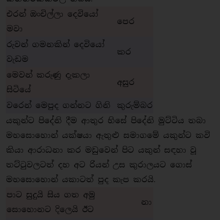
එරන් ඔංචිල්ලා දෙවියෝ
පෙර
මවා
රුවන් ගමනකින් දෙවියෝ
කර
වැඩම
මෙවන් කරුණු දැකලා
අසුර
සිටියේ
වරෙන් මෙපුද ගන්නට ගිනි
කුරුම්බර
යකුන්ට පිදේනි දීම ආතුර හිසේ පිදේනි මුට්ටිය තබා
මහසොහොන් යක්ෂයා ඇතුළු සමාගමේ යකුන්ට කවි
කියා ආරාධනා කර මඩුවෙන් පිට යකුන් සඳහා වූ
තට්ටුවලටත් දහ අට රියන් උස කුරාලයට ගොස්
මහසොහොන් යකාටත් පුද කැප කරයි.
පාට සුදුයි සිය ගත අමු
නා
සොහොනට දිලෙයි ඊට