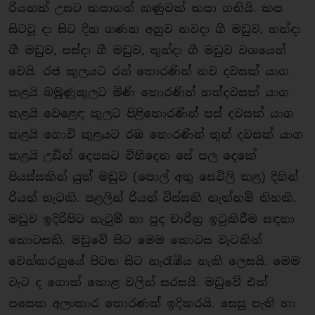
රියනක් උසට කපාගත් කණුවක් කපා ගනියි. කප
සිටවූ දා සිට දින ගණන අනුව නවදා ගී මඩුව, හත්දා
ගී මඩුව, පස්දා ගී මඩුව, තුන්දා ගී මඩුව වශයෙන්
වෙයි. රජ කුලයට රන් තොරණින් නව දවසක් යාග
කළයි බමුණුකුලට මිණි තොරණින් හත්දවසක් යාග
කළයි වෙළෙඳ කුලට පිළිතොරණින් පස් දවසක් යාග
කළයි ගොවි කුළයට රඹ තොරණින් තුන් දවසක් යාග
කළයි උඩින් දෙපසට විහිදෙන සේ පල දෙකේ
පියස්සකින් යුත් මඩුව (පොල් අතු සෙවිලි කළ) දිගින්
රියන් හැටකි. පළලින් රියන් විස්සකි නැත්නම් තිහකි.
මඩුව ඉදිරිපිට නැටුම් හා පුද චාරිත‍්‍ර ඉටුකිරීම සඳහා
කොටසකි. මඩුවේ සිට මෙම කොටස වැටකින්
වෙන්කරනුයේ් පිටත සිට නැරැඹිය හැකි ලෙසයි. මෙම
වැට ද ගොක් කොළ වලින් සරසයි. මඩුවේ එක්
පසෙක අලංකාර තොරණක් ඉදිකරයි. සෙසු පැති හා