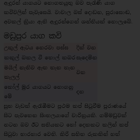
ඇදුරන් යාගයට නොගතයුතු බව පැරැණි යාග
කවිවලින් පැවැසෙයි. වාචාල බස් දොඩන, සුරාසොඬ,
අවකල් කි‍්‍රයා ඇති ඇදුරන්ගෙන් ශන්තියක් නොලැබේ.
මඩුපුර යාග කවි
උකුල් ඇටය නෙරවා පස්ස
දික් වන
කකුල් බකල වී තොල් කබර
සෑදෙමින
මයිල් නැතිව ඇඟ තැන තැන
වන
කැලල්
කෝල් මුර යාගයට නොගනු
දන
මේ
සුභ වැඩක් ඇරැඹීමට ප‍්‍රථම කප් සිටුවීම පුරාණයේ
සිට පැවතෙන සිංහලයාගේ චාරිත‍්‍රයකි. ගම්මඩුවක්
නටන බව ඊට සතියකට හෝ දෙකකට කලින් කප්
සිටුවා භාරහාර වෙති. කිරි සහිත රුකකින් හත්