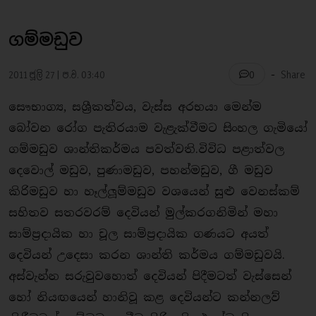
ගම්මඩුව
-
2011 ජූලි 27 | ප.ව. 03:40
Share
0
සෞභාග්‍ය, සශ්‍රීකත්වය, වැස්ස අරභයා මෙන්ම
බෝවන රෝග පැතිරයාම වැළැක්වීමට සිංහල ගැමියෝ
ගම්මඩුව ශාන්තිකර්මය පවත්වති.විවිධ පළාත්වල
දෙවොල් මඩුව, පුණාමඩුව, පහන්මඩුව, ගී මඩුව
කිරිමඩුව හා හෑල්ලූම්මඩුව වශයෙන් සුළු වෙනස්කම්
සහිතව සතරවරම් දෙවියන් මුල්කරගනිමින් මහා
සාම්ප‍්‍රදායික හා චූල සාම්ප‍්‍රදායික ගණයට අයත්
දෙවියන් උදෙසා කරන ශාන්ති කර්මය ගම්මඩුවයි.
අස්වැන්න සරුවුවහොත් දෙවියන් පිදීමටත් වැස්සෙන්
හෝ නියඟයෙන් හානිවූ කළ දෙවියන්ට කන්නලව්