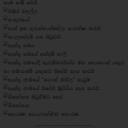
කෑම නම් වෙයි.