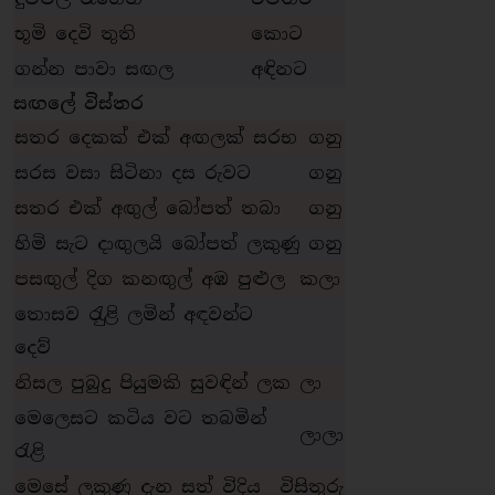
භූමි දෙවි තුති
කොට
ගන්න පාවා සඟල
අඳිනට
සඟලේ විස්තර
සතර දෙකක් එක් අඟලක් සරභ
ගනු
සරස වසා සිටිනා දස රුවට
ගනු
සතර එක් අඟුල් බෝපත් තබා
ගනු
හිමි සැට දාඟුලයි බෝපත් ලකුණු
ගනු
පසඟුල් දිග කනඟුල් අඹ පුළුල
කලා
තොසව රැුළි ලමින් අඳවන්ට
දෙව්
නිසල පුබුදු පියුමකි සුවඳින් ලක
ලා
මෙලෙසට කටිය වට තබමින්
ලාලා
රැළි
මෙසේ ලකුණු දැන සත් විදිය
විසිතුරු