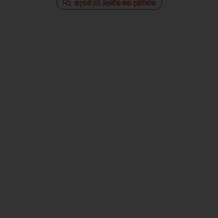
අදහස් (0) බලන්න සහ දක්වන්න