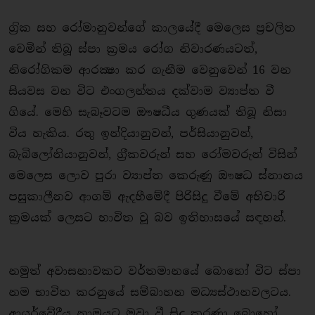
ග‍්‍රික සහ රෝමානුවන්ගේ කාලයේදී මෙලෙස ප‍්‍රචලිත
වෙමින් තිබූ ස්පා ක‍්‍රමය රෝග නිවාරණයටත්,
නිරෝගිකම ආරක්‍ෂා කර ගැනීම වෙනුවෙන් 16 වන
සියවස වන විට එංගලන්තය දක්වාම ව්‍යාප්ත වී
ගියේ. මෙහි සැබෑවටම ඖෂධීය ගුණයක් තිබූ නිසා
විය හැකිය. රතු ඉන්දියානුවන්, පර්සියානුවන්,
බැබිලෝනියානුවන්, ග‍්‍රීකවරුන් සහ රෝමවරුන් විසින්
මෙලෙස ලොව පුරා ව්‍යාප්ත කෙරුණු ඖෂධ ස්නානය
පසුකාලීනව ආගම් ඇදහීමේදී පිරිසිදු වීමේ අභිචාරි
ක‍්‍රමයක් ලෙසට භාවිත වූ බව ඉතිහාසයේ සඳහන්.
නමුත් අවාසනාවකට වර්තමානයේ බොහෝ විට ස්පා
නම භාවිත කරනුයේ සම්බාහන මධ්‍යස්ථානවලටය.
ආයුර්වේදීය නාමයට මුවා වී සිදු කරණා බොහෝ