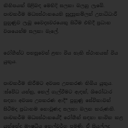
කිහිපයක් පිළිබඳ මෙහිදි සලකා බලනු ලැබේ.
පංචකර්ම මධ්‍යස්ථානයෙහි සුදුසුකම්ලත් උපාධිධාරී
පුහුණුව ලැබූ වෛද්‍යවරයෙකු සිටීම එහිදී ප‍්‍රධාන
වශයෙන්ම සලකා බැලේ.
රෝගීන්ට පහසුවෙන් ළඟා විය හැකි ස්ථානයක් විය
යුතුය.
පංචකර්ම කිරීමට අවශ්‍ය උපකරණ තිබිය යුතුය.
:ස්වේධ යන්ත‍්‍ර, තෙල් ගැල්වීමට ඇඳක්, ශිරෝධාර
සඳහා අවශ්‍ය උපකරණ ආදී* පුහුණු සේවිකාවන්
සිටීමද ප‍්‍රධානම නොවූණද සලකා බලන කරුණකි.
පංචකර්ම මධ්‍යස්ථානයේදී රෝගීන් සඳහා භාවිත කළ
යුත්තේද ඖෂධීය තෙල්වර්ග පමණි. ඒ සියල්ලද