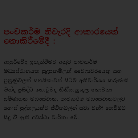
පංචකර්ම නිවැරදි ආකාරයෙන්
නොකිරීමේදී :
ආයුර්වේද ඉගැන්වීමට අනුව පංචකර්ම
මධ්‍යස්ථානයක සුදුසුකම්ලත් වෛද්‍යවරයෙකු සහ
පුහුණුවලත් සහයිකාවන් සිටීම අනිවාර්යය කරුණකි.
මන්ද ප‍්‍රසිද්ධ නොවූවද නීති්‍යානුකූල නොවනා
සම්බාහන මධ්‍යස්ථාන, පංචකර්ම මධ්‍යස්ථානවලට
ගොස් පුද්ගලයන්ට ජීවිතවලින් පවා වන්දි ගෙවීමට
සිදු වී ඇති අවස්ථා වාර්තා වේ.