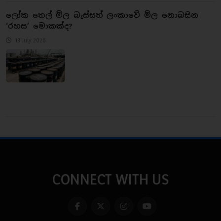
ලෝක තෙල් මිල බැස්සත් ලංකාවේ මිල නොබසින
‘රහස’ මොකක්ද?
13 July 2026
CONNECT WITH US