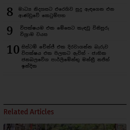
8
මාධ්‍ය නිදහසට එරෙහිව සුදු ඇඳගෙන එන
ආණ්ඩුවේ කෙටුම්පත
9
විපක්ෂයම එක මේසෙට කැඳවූ විනිසුරු
විශ්‍රාම වයස
10
සිස්ටම් චේන්ජ් එක දිරවාගන්න බැරුව
විපක්ෂය එක පිලකට ඇවිත් - ජාතික
ජනබලවේග පාර්ලිමේන්තු මන්ත්‍රී නජිත්
ඉන්දික
Related Articles