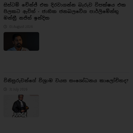
සිස්ටම් චේන්ජ් එක දිරවාගන්න බැරුව විපක්ෂය එක
පිලකට ඇවිත් - ජාතික ජනබලවේග පාර්ලිමේන්තු
මන්ත්‍රී නජිත් ඉන්දික
01 August 2026
​විනිසුරුවන්ගේ විශ්‍රාම වයස සංශෝධනය කාලෝචිතද?
31 July 2026