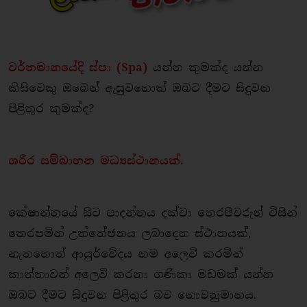
වර්තමානයේදි ස්පා (Spa)
යන්න කුමක්ද යන්න
කිසිවෙකු ඔබෙන් ඇසුවහොත් ඔබට දීමට සිදුවන
පිළිතුර කුමක්ද?
ශරීර සම්බාහන මධ්‍යස්ථානයක්.
කේෂාන්තයේ සිට පාදන්තය දක්වා තෙරපීවරුන් විසින්
තෙරපමින් උත්තේජනය ලබාදෙන ස්ථානයක්,
නැතහොත් ආයුර්වේදය නම අලෙවි කරමින්
කාන්තාවන් අලෙවි කරනා ගණිකා මඩමක් යන්න
ඔබට දීමට සිදුවන පිළිතුර බව නොවනුමානය.