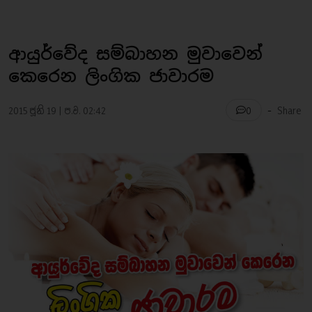
ආයුර්වේද සම්බාහන මුවාවෙන්
කෙරෙන ලිංගික ජාවාරම
-
2015 ජූනි 19 | ප.ව. 02:42
Share
0