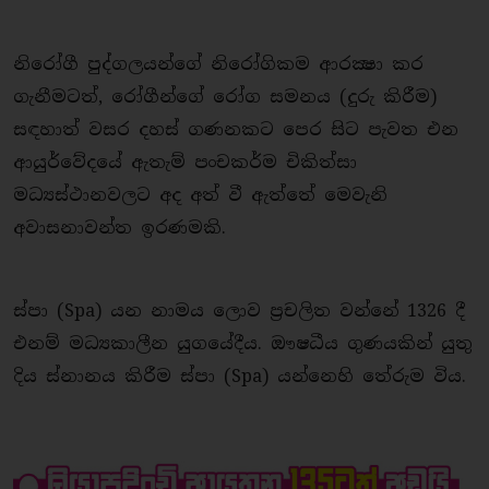
නිරෝගී පුද්ගලයන්ගේ නිරෝගිකම ආරක්‍ෂා කර
ගැනීමටත්, රෝගීන්ගේ රෝග සමනය (දුරු කිරීම)
සඳහාත් වසර දහස් ගණනකට පෙර සිට පැවත එන
ආයුර්වේදයේ ඇතැම් පංචකර්ම චිකිත්සා
මධ්‍යස්ථානවලට අද අත් වී ඇත්තේ මෙවැනි
අවාසනාවන්ත ඉරණමකි.
ස්පා (Spa) යන නාමය ලොව ප‍්‍රචලිත වන්නේ 1326 දී
එනම් මධ්‍යකාලීන යුගයේදීය. ඖෂධීය ගුණයකින් යුතු
දිය ස්නානය කිරීම ස්පා (Spa) යන්නෙහි තේරුම විය.