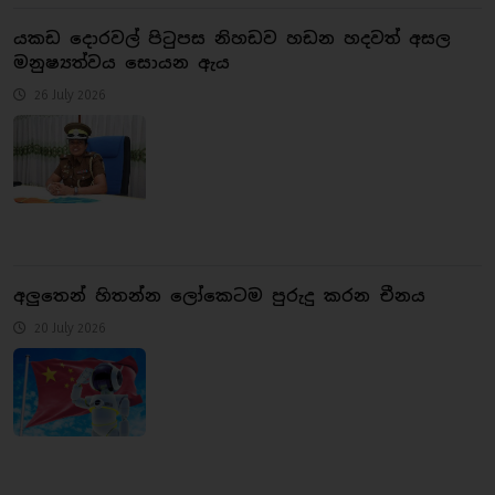
යකඩ දොරවල් පිටුපස නිහඩව හඩන හදවත් අසල
මනුෂ්‍යත්වය සොයන ඇය
26 July 2026
අලුතෙන් හිතන්න ලෝකෙටම පුරුදු කරන චීනය
20 July 2026