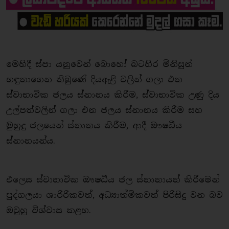
මෙහිදී ස්පා යනුවෙන් බොහෝ බටහිර මිනිසුන්
හඳුනාගෙන තිබුණේ දියඇළි වලින් ගලා එන
ස්වාභාවික ජලය ස්නානය කිරීම, ස්වාභාවික උණු දිය
උල්පත්වලින් ගලා එන ජලය ස්නානය කිරීම සහ
මුහුදු ජලයෙන් ස්නානය කිරීම, ආදී ඖෂධීය
ස්නානයන්ය.
එලෙස ස්වාභාවික ඖෂධීය ජල ස්නානායන් කිරීමෙන්
පුද්ගලයා ශාරිරිකවත්, අධ්‍යාත්මිකවත් පිරිසිදු වන බව
ඔවුහු විශ්වාස කළහ.