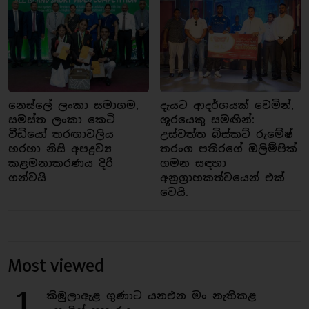
නෙස්ලේ ලංකා සමාගම,
දැයට ආදර්ශයක් වෙමින්,
සමස්ත ලංකා කෙටි
ශූරයෙකු සමඟින්:
වීඩියෝ තරඟාවලිය
උස්වත්ත බිස්කට් රුමේෂ්
හරහා නිසි අපද්‍රව්‍ය
තරංග පතිරගේ ඔලිම්පික්
කළමනාකරණය දිරි
ගමන සඳහා
ගන්වයි
අනුග්‍රාහකත්වයෙන් එක්
වෙයි.
Most viewed
1
කිඹුලාඇළ ගුණාට යනඑන මං නැතිකළ