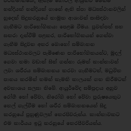
වර්තමානයේදී ඇතැම් හෝටල් ආශ‍්‍රිතව මෙන්ම
හන්දියක් හන්දියක් ගානේ ඇති ස්පා මධ්‍යස්ථානවලින්
හුදෙක් සිදුකරනුයේ කාමුක ආශාවන් සංසිඳවා
ගැනීමට පාරිභෝගිකයා පෙළඹ වීමය. පුවත්පත් සහ
සඟරා දැන්වීම් පළකර, පාරිභෝගිකයන් ගෙන්වා
ගැනීම සිදුවන අතර බොහෝ සම්බාහන
මධ්‍යස්ථානවලට පැමිණෙන පාරිභෝගිකයන්ට, මුදල්
ගෙවා තමා වඩාත් සිත් ගන්නා රූමත් කාන්තාවන්
ලවා ශරීරය සම්බාහනය කරවා ගැනීමටත්, මධුවිත
පානය කරමින් තමන් කැමති කාලයක් ගත කිරීමටත්
අවකාශය සලසා තිබේ. ආයුර්වේද සම්ප‍්‍රදාය අනුව
රෝගී හෝ වේවා, නිරෝගි හෝ වේවා පුරුෂයෙකුට
තෙල් ගැල්වීම හෝ ශරීර සම්බාහනයෙන් සිදු
කරනුයේ පුහුණුවලත් තෙරපිවරුන්ය. කාන්තාවකට
එම කාර්යය ඉටු කරනුයේ තෙරපීවරියන්ය.