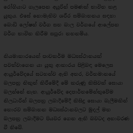
රෝගියාට ගැලපෙන අයුරින් පමණක් භාවිත කළ
යුතුය. එසේ නොමැතිව ශරීර සම්බාහනය සඳහා
බොඩි ලෝෂන් වර්ග සහ බාල වර්ගයේ ආලේපන
වර්ග භාවිත කිරීම සපුරා තහනම්ය.
නියමාකාරයෙන් පංචකර්ම මධ්‍යස්ථානයක්
පවත්වාගෙන යා යුතු ආකාරය පිළිබඳ මෙලෙස
ආයුර්වේදයේ සටහන්ව ඇති අතර, වර්තමානයේ
බලපත‍්‍ර නිකුත් කිරීමේදී මේ කරුණු කිසිවක් සොයා
බලන්නේ නැත. ආයුර්වේද දෙපාර්තමේන්තුවේම
නිලධාරින් බලපත‍්‍ර ලබාදීමේදී කිසිදු සොයා බැලීමකින්
තොරව සම්බාහන මධ්‍යස්ථානවලට මුදල් මත
බලපත‍්‍ර ලබාදීමට පියවර ගෙන ඇති බවටද අනාවරණ
වී තිබේ.