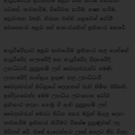
ආයුර්වේදීය ඉගැන්වීම අනුව පංච කර්ම චිකිත්සා
යටතේ, පංචකර්ම, විරේචන කර්ම, නෂ්‍ය කර්ම,
අනුවාසන ව්‍යනි, නිරූපා වස්ති යනුවෙන් රෝගී
අවශ්‍යතාව අනුව පස් ආකාරයකින් ප‍්‍රතිකාර කෙරේ.
ආයුර්වේදයට අනුව පංචකර්ම ප‍්‍රතිකාර කළ හැක්කේ
ආයුර්වේද ශල්‍යවේදී සහ ආයුර්වේද විද්‍යාවේදී
උපාධිධාරි සුදුසුකම් ලත් වෛද්‍යවරුන්ට පමණි.
ලංකාවේදී ශාස්ත‍්‍රය ප‍්‍රගුණ කළ උපාධිධාරී
වෛද්‍යවරුන් සිටිනුයේ දෙදහසක් වැනි සීමිත පිරිසකි.
ඉන්දියාවෙන්ද මෙම උපාධිය ලබාගෙන රෝගි
ප‍්‍රතිකාර සඳහා යොමු වී ඇති සුදුසුකම් ලත්
වෛද්‍යවරුන් මෙරට සිටින අතර ඔවුන් සියලූ දෙනා
පංචකර්ම ප‍්‍රතිකාර කිරීමට විශේෂ පුහුණුවක් ලද
පිරිසක් වේ. එසේ හැරෙන්නට උසස් පෙළට ජීව විද්‍යා