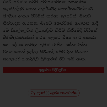
රටේ පවතින මෙම අවාසනාවන්ත තත්ත්වය
සැලකිල්ලට ගෙන ආයුර්වේද දෙපාර්තමේන්තුවේ
ශිල්පීය අංශය විධිමත් කරනා ලෙසටත්, ඖෂධ
නිෂ්පාදන ආයතන, ඖෂධ ගෙන්වීමේ ආයතන ආදී
මේ සියල්ලෙහිම ලියාපදිංචි කිරීම් කිරීමේදී විධිමත්
විනිවිදබාවයකින් කරන ලෙසට විෂය භාර සෞඛ්‍ය
සහ දේශිය වෛද්‍ය ඇමති රාජිත සේනාරත්න
මහතාගෙන් ඉල්ලා සිටියත්, මෙම දින සියයක
කාලයේදී පැහැදිලිව පිළිතුරක් ඊට ලැබි නැත.
අදහස් (0) බලන්න සහ දක්වන්න