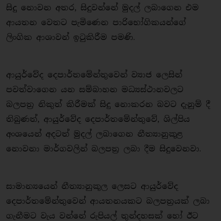
සිදු නොවන අතර, සිදුවන්නේ මුදල් ලබාගෙන එම
ආයතන වෙතට පැමිණෙන පාරිභෝගිකයන්ගේ
ලිංගික ආශාවන් ඉටුකිරීම පමණි.
ආයුර්වේද දෙපාර්තමේන්තුවෙන් ව්‍යාජ ලෙසින්
පවත්වාගෙන යන සම්බාහන මධ්‍යස්ථානවලට
බලපත‍්‍ර නිකුත් කිරීමක් සිදු නොකරන බවට දැනුම් දී
තිබුණත්, ආයුර්වේද දෙපාර්තමේන්තුවේ, ශිල්පිය
අංශයෙන් අදටත් මුදල් ලබාගෙන නීත්‍යානුකූළ
නොවනා මාර්ගවලින් බලපත‍්‍ර ලබා දීම සිදුවෙනවා.
සාමාන්‍යයෙන් නීත්‍යානුකූල ලෙසට ආයුර්වේද
දෙපාර්තමේන්තුවෙන් ආයතනයකට බලපත‍්‍රයක් ලබා
ගැනීමට වැය වන්නේ රුපියල් තුන්දහසක් හෝ ඊට