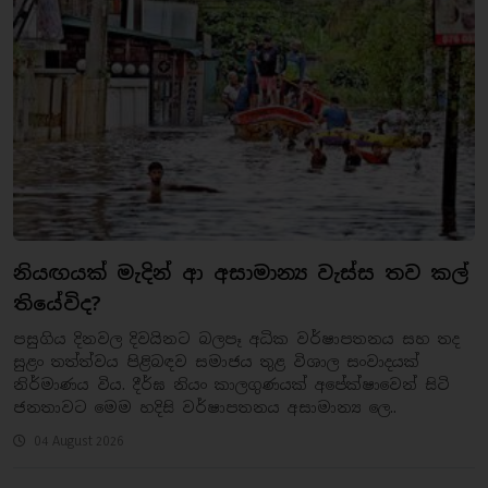
නියඟයක් මැදින් ආ අසාමාන්‍ය වැස්ස තව කල්
තියේවිද?
​පසුගිය දිනවල දිවයිනට බලපෑ අධික වර්ෂාපතනය සහ තද
සුළං තත්ත්වය පිළිබඳව සමාජය තුළ විශාල සංවාදයක්
නිර්මාණය විය. දීර්ඝ නියං කාලගුණයක් අපේක්ෂාවෙන් සිටි
ජනතාවට මෙම හදිසි වර්ෂාපතනය අසාමාන්‍ය ලෙ..
04 August 2026