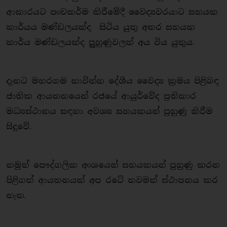
ආකාරයට පංචකර්ම කිරීමේදී වෛද්‍යවරයාට සහයක
කාර්යය මණ්ඩලයක්ද සිටිය යුතු අතර සහයක
කාර්ය මණ්ඩලයක්ද පුුහුණුවලත් අය විය යුතුය.
දැනට මහරගම නාවින්න දේශීය වෛද්‍ය ක‍්‍රමය පිළිබඳ
ජාතික ආයතනයෙන් රජයේ ආයුර්වේද ප‍්‍රතිකාර
මධ්‍යස්ථානය සඳහා අවශ්‍ය සහයකයන් පුහුණු කිරීම
සිදුවේ.
නමුත් පෞද්ගලික අංශයෙන් සහයකයන් පුහුණු කරන
පිළිගත් ආයතනයක් අප රටේ තවමත් ස්ථාපනය කර
නැත.