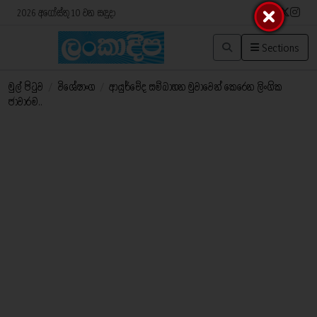
2026 අගෝස්තු 10 වන සඳුදා
Sections
මුල් පිටුව
/
විශේෂාංග
/
ආයුර්වේද සම්බාහන මුවාවෙන් කෙරෙන ලිංගික
ජාවාරම..