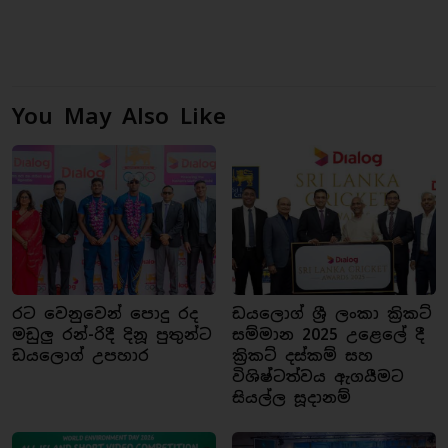
You May Also Like
රට වෙනුවෙන් පොදු රද
ඩයලොග් ශ්‍රී ලංකා ක්‍රිකට්
මඩුලු රන්-රිදී දිනූ පුතුන්ට
සම්මාන 2025 උළෙලේ දී
ඩයලොග් උපහාර
ක්‍රිකට් දස්කම් සහ
විශිෂ්ටත්වය ඇගයීමට
සියල්ල සූදානම්