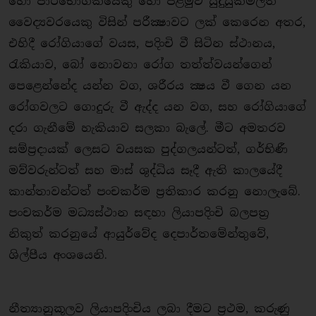
හෝ පාරිභෝගිකයෙකු හෝ පළමුව සුදුසුකම්ලත්
වෛද්‍යවරයෙකු විසින් පරීක්‍ෂාවට ලක් කෙරෙන අතර,
එහිදී රෝගියාගේ වයස, පදිංචි වී සිටින ස්ථානය,
රැකියාව, බෝ නොවනා රෝග තත්ත්වයන්ගෙන්
පෙළෙන්නේද යන්න වග, ශරීරය ක්‍ෂය වී ගෙන යන
රෝගවලට ගොදුරු වී ඇද්ද යන වග, සහ රෝගියාගේ
දරා ගැනීමේ හැකියාව සලකා බැලේ. මීට අමතරව
සම්ප‍්‍රදායක් ලෙසට වයසක පුද්ගලයන්ටත්, ගර්භිණී
මව්වරුන්ටත් සහ මාස් ශුද්ධිය සෑදී ඇති කාලයේදී
කාන්තාවන්ටත් පංචකර්ම ප‍්‍රතිකාර කරනු නොලැබේ.
පංචකර්ම මධ්‍යස්ථාන සඳහා ලියාපදිංචි බලපත‍්‍ර
නිකුත් කරනුයේ ආයුර්වේද දෙපාර්තමේන්තුවේ,
ශිල්පීය අංශයෙනි.
නීත්‍යානුකූලව ලියාපදිංචිය ලබා දීමට ප‍්‍රථම, කරුණු