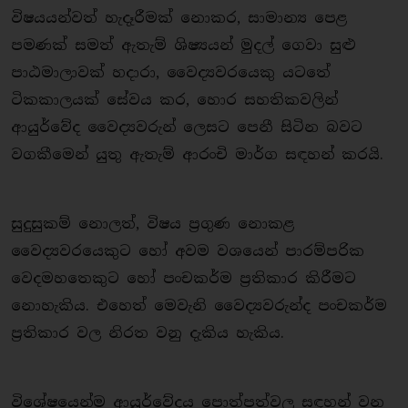
විෂයයන්වත් හැදෑරීමක් නොකර, සාමාන්‍ය පෙළ
පමණක් සමත් ඇතැම් ශිෂ්‍යයන් මුදල් ගෙවා සුළු
පාඨමාලාවක් හදාරා, වෛද්‍යවරයෙකු යටතේ
ටිකකාලයක් සේවය කර, හොර සහතිකවලින්
ආයුර්වේද වෛද්‍යවරුන් ලෙසට පෙනී සිටින බවට
වගකීමෙන් යුතු ඇතැම් ආරංචි මාර්ග සඳහන් කරයි.
සුදුසුකම් නොලත්, විෂය ප‍්‍රගුණ නොකළ
වෛද්‍යවරයෙකුට හෝ අවම වශයෙන් පාරම්පරික
වෙදමහතෙකුට හෝ පංචකර්ම ප‍්‍රතිකාර කිරීමට
නොහැකිය. එහෙත් මෙවැනි වෛද්‍යවරුන්ද පංචකර්ම
ප‍්‍රතිකාර වල නිරත වනු දැකිය හැකිය.
විශේෂයෙන්ම ආයුර්වේදය පොත්පත්වල සඳහන් වන