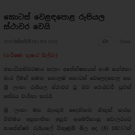
කොටස් වෙළඳපොළ රුපියල
ස්ථාවර වෙයි
-
2019 ඔක්තෝබර් 08 | ප.ව. 03:15
Share
1
(හර්ෂණ තුෂාර සිල්වා)
ජනාධිපතිවරණය සඳහා අපේක්ෂකයන් නාම යෝජනා
බාර දීමත් සමඟ කොළඹ කොටස් වෙළෙඳපොළ සහ
ශ්‍රී ලංකා රුපියල ස්ථාවර වූ බව රොයිටර් පුවත්
සේවය වාර්තා කරයි.
ශ්‍රී ලංකා මහ බැංකුව දෛනිකව නිකුත් කරන
විනිමය අනුපාතික අනුව ඇමෙරිකානු ඩොලරයට
සාපේක්ෂව රුපියලේ විකුණුම් මිල අද (8) 182.57ක්