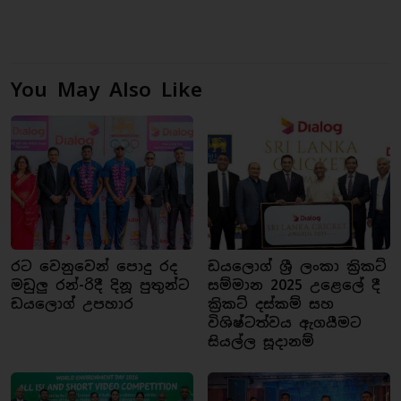
You May Also Like
රට වෙනුවෙන් පොදු රද
ඩයලොග් ශ්‍රී ලංකා ක්‍රිකට්
මඩුලු රන්-රිදී දිනූ පුතුන්ට
සම්මාන 2025 උළෙලේ දී
ඩයලොග් උපහාර
ක්‍රිකට් දස්කම් සහ
විශිෂ්ටත්වය ඇගයීමට
සියල්ල සූදානම්