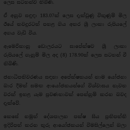
ලෙස සටහන්ව තිබිණි.
ඒ අනුව සඳුඳා 183.07ක් ලෙස දැක්වුණු විකුණුම් මිල
ඊයේ තවදුරටත් පහළ ගිය අතර ශ්‍රී ලංකා රුපියලේ
අගය වැඩි විය.
ඇමෙරිකානු ඩොලරයට සාපේක්ෂව ශ්‍රී ලංකා
රුපියලේ ගැනුම් මිල අද (8) 178.90ක් ලෙස සටහන් වී
තිබිණි.
ජනාධිපතිවරණය සඳහා අපේක්ෂකයන් නාම යෝජනා
බාර දීමත් සමඟ ආයෝජකයන්ගේ විශ්වාසය නැවත
වරක් ඉහළ යෑම ප්‍රවණතාවක් පෙන්නුම් කරන බවද
දැක්වේ.
කෙසේ නමුත් දේශපාලන පක්ෂ සිය ප්‍රතිපත්ති
ඉදිරිපත් කරන තුරු ආයෝජකයන් විමසිල්ලෙන් බලා