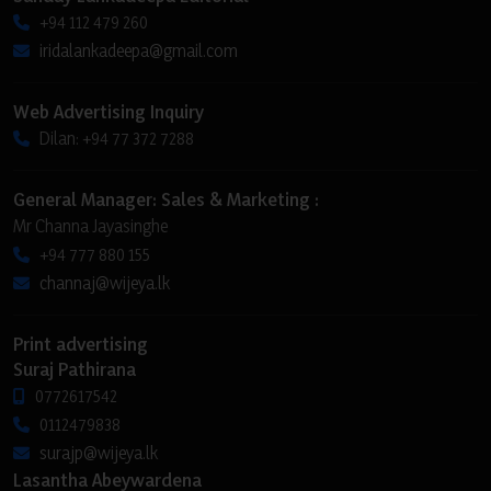
+94 112 479 260
iridalankadeepa@gmail.com
Web Advertising Inquiry
Dilan: +94 77 372 7288
General Manager: Sales & Marketing :
Mr Channa Jayasinghe
+94 777 880 155
channaj@wijeya.lk
Print advertising
Suraj Pathirana
0772617542
0112479838
surajp@wijeya.lk
Lasantha Abeywardena