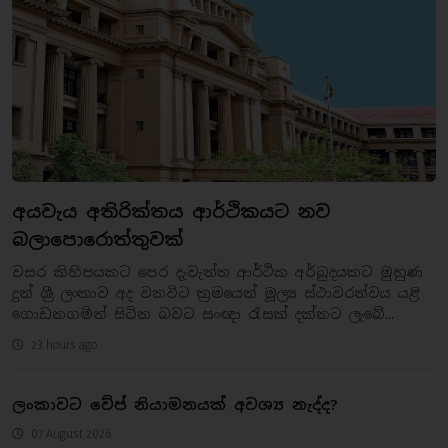
අයවැය අතිරික්තය ආර්ථිකයට නව
බලාපොරොත්තුවක්
වසර කිහිපයකට පෙර දැවැන්ත ආර්ථික අර්බුදයකට මුහුණ
දුන් ශ්‍රී ලංකාව අද වනවිට ක්‍රමයෙන් මූල්‍ය ස්ථාවරත්වය යළි
ගොඩනගමින් සිටින බවට සංඥා රැසක් දක්නට ලැබේ...
23 hours ago
ලංකාවට වේප් නියාමනයක් අවශ්‍ය නැද්ද?
07 August 2026