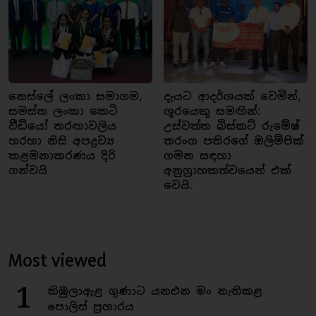
නෙස්ලේ ලංකා සමාගම,
දැයට ආදර්ශයක් වෙමින්,
සමස්ත ලංකා කෙටි
ශූරයෙකු සමඟින්:
වීඩියෝ තරඟාවලිය
උස්වත්ත බිස්කට් රුමේෂ්
හරහා නිසි අපද්‍රව්‍ය
තරංග පතිරගේ ඔලිම්පික්
කළමනාකරණය දිරි
ගමන සඳහා
ගන්වයි
අනුග්‍රාහකත්වයෙන් එක්
වෙයි.
Most viewed
1
කිඹුලාඇළ ගුණාට යනඑන මං නැතිකළ
පොලිස් ප්‍රහාරය