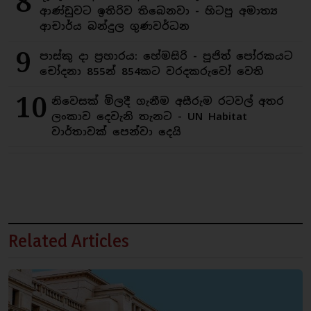
8
ආණ්ඩුවට ඉතිරිව තිබෙනවා - හිටපු අමාත්‍ය
ආචාර්ය බන්දුල ගුණවර්ධන
9
පාස්කු දා ප්‍රහාරය: හේමසිරි - පූජිත් පෝරකයට
චෝදනා 855න් 854කට වරදකරුවෝ වෙති
10
නිවෙසක් මිලදී ගැනීම අසීරුම රටවල් අතර
ලංකාව දෙවැනි තැනට - UN Habitat
වාර්තාවක් පෙන්වා දෙයි
Related Articles