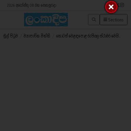
2026 අගෝස්තු 08 වන සෙනසුරාදා
Sections
මුල් පිටුව
/
ව්‍යාපාරික විත්ති
/
කොටස් වෙළඳපොළ රුපියල ස්ථාවර වෙයි..