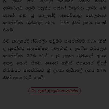
ශ්‍රී ලංකා මහ බැංකුව සතිපතා නිකුත් කරන
දත්තවලට අනුව පසුගිය සතියේ සිකුරාදා දක්වා මේ
වසරේ ගත වූ කාලයේදී ඇමෙරිකානු ඩොලරයට
සාපේක්ෂව රුපියලේ අගය 0.6% කින් ඉහළ ගොස්
තිබේ.
එම කාලයේදී ස්ටාර්ලිං පවුමට සාපේක්ෂව 3.3% කින්
ද යුරෝවට සාපේක්ෂව 4.8%කින් ද ඉන්දීය රුපියලට
සාපේක්ෂව 2.2% කින් ද ශ්‍රී ලංකා රුපියලේ අගය
ඉහළ ගොස් තිබේ. කෙසේ නමුත් ජපානයේ මුදල්
ඒකකයට සාපේක්ෂව ශ්‍රී ලංකා රුපියලේ අගය 2.7%
කින් පහළ වැටී තිබේ.
අදහස් (1) බලන්න සහ දක්වන්න