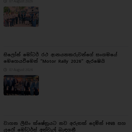
07 August 2026
සිලෝන් මෝටර් රථ ආනයනකරුවන්ගේ සංගමයේ
මෙහෙයවීමෙන් “Motor Rally 2026” ඇරඹෙයි
07 August 2026
වාහන ලීසිං ක්ෂේත්‍රයට නව අරුතක් දෙමින් HNB සහ
යුරෝ මෝටර්ස් අත්වැල් බැඳගනී