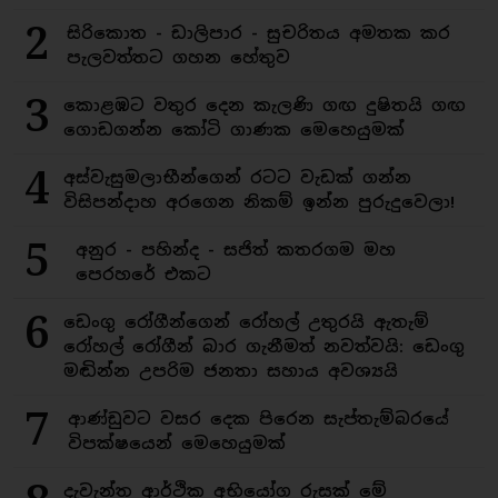
2
සිරිකොත - ඩාලිපාර - සුචරිතය අමතක කර
පැලවත්තට ගහන හේතුව
3
කොළඹට වතුර දෙන කැලණි ගඟ දුෂිතයි ගඟ
ගොඩගන්න කෝටි ගාණක මෙහෙයුමක්
4
අස්වැසුමලාභීන්ගෙන් රටට වැඩක් ගන්න
විසිපන්දාහ අරගෙන නිකම් ඉන්න පුරුදුවෙලා!
5
අනුර - පහින්ද - සජිත් කතරගම මහ
පෙරහරේ එකට
6
ඩෙංගු රෝගීන්ගෙන් රෝහල් උතුරයි ඇතැම්
රෝහල් රෝගීන් බාර ගැනීමත් නවත්වයි: ඩෙංගු
මඬින්න උපරිම ජනතා සහාය අවශ්‍යයි
7
ආණ්ඩුවට වසර දෙක පිරෙන සැප්තැම්බරයේ
විපක්ෂයෙන් මෙහෙයුමක්
දැවැන්ත ආර්ථික අභියෝග රුසක් මේ