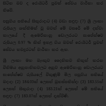
සිටින බව ද රොයිටර් පුවත් සේවය වාර්තා කර
තිබේ.
පසුගිය සතියේ සිකුරාදාට (4) වඩා සඳුඳා (7) ශ්‍රී ලංකා
රුපියල ශක්තිමත් වූ බවත් මේ වසරේ මේ දක්වා
කාලයේ දී ඇමෙරිකානු ඩොලරයට සාපේක්ෂව
රුපියල 0.97 % කින් ඉහළ ගිය බවත් රොයිටර් පුවත්
සේවය තවදුරටත් වාර්තා කර ඇත.
ශ්‍රී ලංකා මහ බැංකුව දෛනිකව නිකුත් කරන
විනිමය අනුපාතිකවලට අනුව ඇමෙරිකානු ඩොලරයට
සාපේක්ෂව රුපියලේ විකුණුම් මිල පසුගිය සතියේ
බදාදා (2) 184.03ක් ලෙසත් බ්‍රහස්පතින්දා (3) 183.55ක්
ලෙසත් සිකුරාදා (4) 183.21ක් ලෙසත් මේ සතියේ
සඳුඳා (7) 183.07ක් ලෙසත් දැක්විණි.