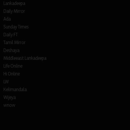
Lankadeepa
Daily Mirror
Ada
Sunday Times
Daily FT
Tamil Mirror
Deshaya
Middleeast Lankadeepa
Life Online
Hi Online
LW
Kelimandala
Wijeya
wnow