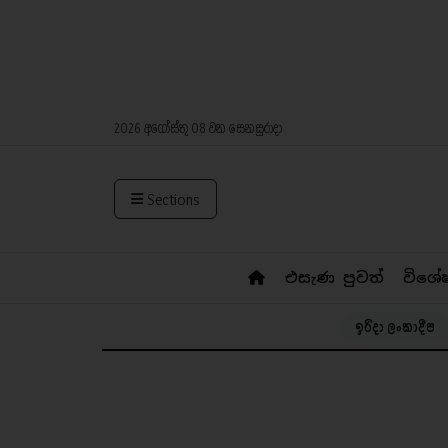
2026 අගෝස්තු 08 වන සෙනසුරාදා
Sections
එසැණ පුවත්
විශේ
ඉරිදා ලංකාදීප