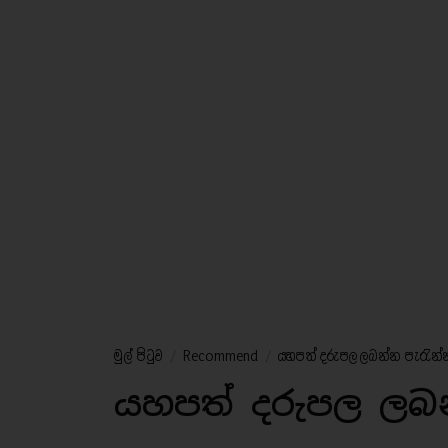
මුල් පිටුව
/
Recommend
/
යහපත් දරුපල ලබන්න පැරැන්න
යහපත් දරුපල ලබන