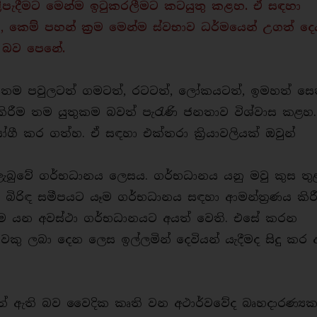
පිළිපැදීමට මෙන්ම ඉටුකරලීමට කටයුතු කළහ. ඒ සඳහා
ිලි, කෙම් පහන් ක්‍රම මෙන්ම ස්වභාව ධර්මයෙන් උගත් දෙ
ති බව පෙනේ.
ීම තම පවුලටත් ගමටත්, රටටත්, ලෝකයටත්, ඉමහත් සෙ
ිරීම තම යුතුකම බවත් පැරැණි ජනතාව විශ්වාස කළහ
ෝගී කර ගත්හ. ඒ සඳහා එක්තරා ක්‍රියාවලියක් ඔවුන්
ු ලැබුවේ ගර්භධානය ලෙසය. ගර්භධානය යනු මවු කුස තු
ුෂයා බිරිඳ සමීපයට යෑම ගර්භධානය සඳහා ආමන්ත්‍රණය කිර
ම යන අවස්ථා ගර්භධානයට අයත් වෙති. එසේ කරන
කු ලබා දෙන ලෙස ඉල්ලමින් දෙවියන් යැදීමද සිදු කර
ිත් ඇති බව වෛදික කෘති වන අථාර්වවේද බෘහදාරණ්‍ය