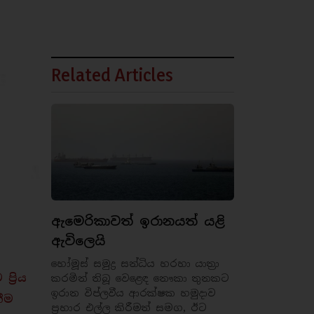
Related Articles
ඇමෙරිකාවත් ඉරානයත් යළි
ඇවිලෙයි
හෝමූස් සමුද්‍ර සන්ධිය හරහා යාත්‍රා
‍රිය
කරමින් තිබූ වෙළෙඳ නෞකා තුනකට
ඉරාන විප්ලවීය ආරක්ෂක හමුදාව
ීම
ප්‍රහාර එල්ල කිරීමත් සමග, ඊට