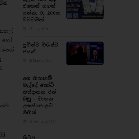
ර්ම
එකෙන් ගමන්
යන්න, රු 200ක
වට්ටමක්.
23 July 2025
 සහල්
කු හෝ
පුටින්ට විශිෂ්ට
රයෙන්
ජයක්
ු
18 March 2024
ව
අග හිඟකම්
මැද්දේ කෝටි
තිස්දාහක රන්
බඩු - වාහන
යකි.
උකස්පොළට
ගිහින්
03 February 2024
සු
හිටපු