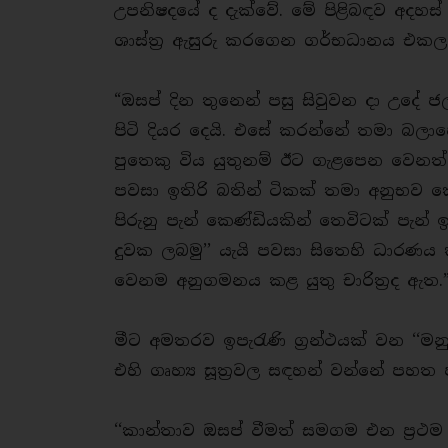
උපනිෂදයේ ද දැක්වේ. මේ පිළිබඳව අදහස
ශාස්ත්‍ර ඇසුරු කරගෙන ගර්භධානය එකල
“ඔසප් දින තුනෙන් පසු සිවුවන දා උදේ ජල 
පිටි දියර දෙයි. එසේ කරන්නේ තමා බලාප
පුතෙකු විය යුතුනම් ඊට ගැළපෙන වෙනත්
පවසා ඉතිරි බතින් ටිකක් තමා අනුභව 
පිරුනු පැන් කෙණ්ඩියකින් තෙවිටක් පැන් ඉ
දුවක ලබමු’’ යැයි පවසා සිතෙහි ධාරණය
වෙනම අනුගමනය කළ යුතු චාරිත්‍රද ඇ
මීට අමතරව ඉපැරැණි ග්‍රන්ථයක් වන ‘‘මන
එහි ගෘහ්‍ය සූත්‍රවල සඳහන් වන්නේ පහත
‘‘කාන්තාව ඔසප් වීමත් සමගම එන ප්‍රථම රා