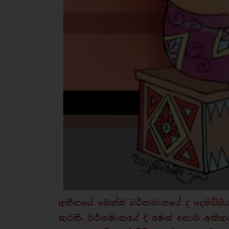
අතීතයේ මෙන්ම වර්තමාන​යේ ද දෙමව්පියන
කරති. වර්තමානයේ දී මෙන් නොව අතීතය