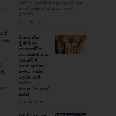
ප්‍රතිචාර දැක්වීමක් ලෙස ඇමෙරිකන්
ගුවන් හමුදාව ඉරානයට පහර
ය ද
දුන්නේය...
08 July 2026
තක්
මහාචාර්ය
. එම
මුණසිංහ
ආධ්‍යාත්මික
නායකයින් සහ
නොබෙල්
ළ
ත්‍යාගලාභීන්
සමඟ එක්ව
ීම,
ලෝක සාම
සාධක
 ඇත.
ව්‍යාපාරය දියත්
කරයි
16 January 2026
ක
අලුත් taxi app