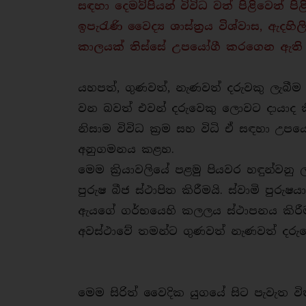
සඳහා දෙමව්පියන් විවිධ වත් පිළිවෙත් 
ඉපැරැණි වෛද්‍ය ශාස්ත්‍රය විශ්වාස, ඇදහ
කාලයක් තිස්සේ උපයෝගී කරගෙන ඇ
යහපත්, ගුණවත්, නැණවත් දරුවකු ලැබ
වන බවත් එවන් දරුවෙකු ලොවට දායාද ක
නිසාම විවිධ ක්‍රම සහ විධි ඒ සඳහා උපය
අනුගමනය කළහ.
මෙම ක්‍රියාවලියේ පළමු පියවර හඳුන්වන
පුරුෂ බීජ ස්ථාපිත කිරීමයි. ස්වාමි පුර
ඇයගේ ගර්භයෙහි කලලය ස්ථාපනය කිරී
අවස්ථාවේ තමන්ට ගුණවත් නැණවත් දරුවෙ
මෙම සිරිත් වෛදික යුගයේ සිට පැවැත ව