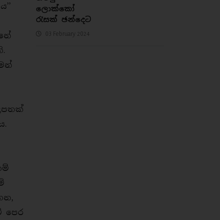
ය’’
ලොක්කෝ
රැසක් ඡන්දෙට
03 February 2024
්නේ
ිනි.
ෙන්
ස
උපතක්
විය.
ම්
ම්
ෙන,
ම් පෙර