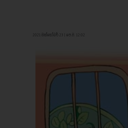
2021 ඔක්තෝබර් 23 | පෙ.ව. 12:02