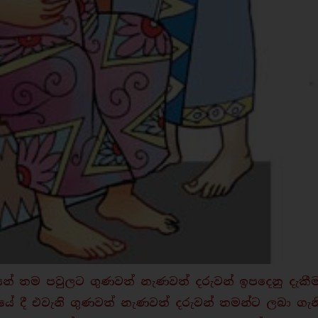
් තම පවුලට ගුණවත් නැණවත් දරුවන් ඉපදෙනු දැකීම ප්
ේ දී එවැනි ගුණවත් නැණවත් දරුවන් තමන්ට ලබා ගැන