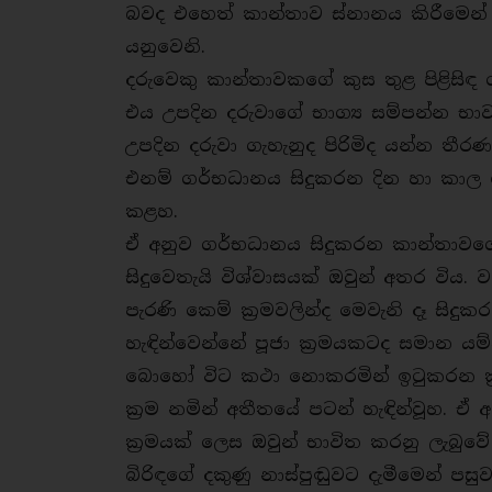
බවද එහෙත් කාන්තාව ස්නානය කිරීමෙන් පිර
යනුවෙනි.
දරුවෙකු කාන්තාවකගේ කුස තුළ පිළිසි
එය උපදින දරුවාගේ භාග්‍ය සම්පන්න
උපදින දරුවා ගැහැනුද පිරිමිද යන්න තී
එනම් ගර්භධානය සිදුකරන දින හා කාල 
කළහ.
ඒ අනුව ගර්භධානය සිදුකරන කාන්තාවගේ 
සිදුවෙතැයි විශ්වාසයක් ඔවුන් අතර විය. 
පැරණි කෙම් ක්‍රමවලින්ද මෙවැනි දෑ සිදු
හැඳින්වෙන්නේ පූජා ක්‍රමයකටද සමාන යම්ක
බොහෝ විට කථා නොකරමින් ඉටුකරන ක්‍ර
ක්‍රම නමින් අතීතයේ පටන් හැඳින්වූහ. ඒ අ
ක්‍රමයක් ලෙස ඔවුන් භාවිත කරනු ලැබුවේ
බිරිඳගේ දකුණු නාස්පුඬුවට දැමීමෙන් ප