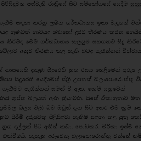
ිසිදුවන පස්වැනි රාත්‍රියේ සිට සම්භෝගයේ යෙදීම සුදුසු
ඳ ගැනීම සඳහා කරනු ලබන ගර්භධානය ඉතා වැදගත් වන
 භාවයද ගුණවත් භාවයද බොහෝ දුරට තීරණය කරන හෙය
රණය කිරීමද මෙම ගර්භධානය සැලසුම් සහගතව සිදු කිරීම
වේලාව අනුව තීරණය කළ හැකි බවද පැරැන්නන් විශ්වා
නාසයෙහි දකුණු සිදුරෙහි නුග රසය හෙළීමෙන් පුරුෂ 
වම්පස සිදුරෙහි යෙදීමෙන් ස්ත්‍රී උපතක් බලාපොරොත්තු 
කර ගැනීමට පැරැන්නන් සමත් වී ඇත. කෙම් යනුවෙන්
ිසි ගුප්ත බලයක් ඇති ක්‍රියාවකි. සිතේ ඒකාග්‍රතාව මත
මවල බලය වැඩි බව ඔවුන් දැන සිටි අතර එම ක්‍රම කෙ
නුව පිරිමි දරුවෙකු පිළිසිඳවා ගැනීම සඳහා කළ යුතු කෙ
 නුග දල්ලක් පිටි අතින් කඩා, පොඩිකර, මිරිකා ඉස්ම ග
සුව එක්වීමයි. ගැහැනු දරුවෙකු බලාපොරොත්තු වන්නේ න