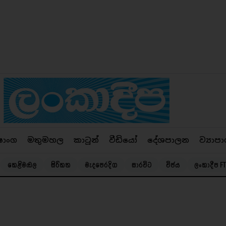
ෂාංග
මතුමහල
කාටූන්
වීඩියෝ
දේශපාලන
ව්‍යාපා
කෙළිමඬල
සිරිකත
මැදපෙරදිග
සාරවිට
විජය
ලංකාදීප FT