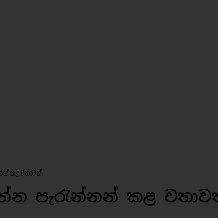
න් කළ වතාවත්..
්න පැරැන්නන් කළ වතාවත