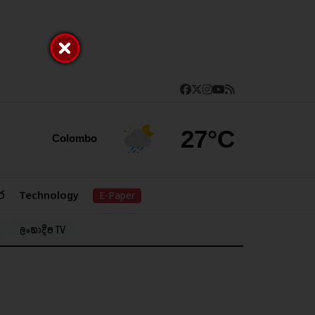
27°C
Colombo
ර
Technology
E-Paper
ලංකාදීප TV