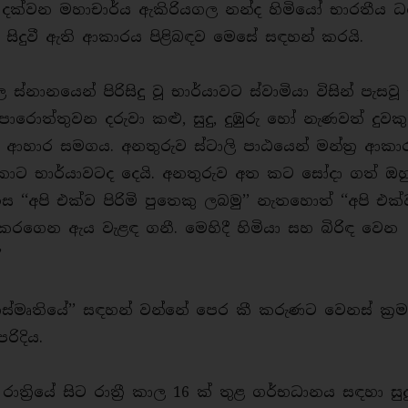
් දක්වන මහාචාර්ය ඇකිරියගල නන්ද හිමියෝ භාරතීය ධ
 සිදුවී ඇති ආකාරය පිළිබඳව මෙසේ සඳහන් කරයි.
ස්නානයෙන් පිරිසිදු වූ භාර්යාවට ස්වාමියා විසින් පැසවූ
ොරොත්තුවන දරුවා කළු, සුදු, දුඹුරු හෝ නැණවත් දුව
 ආහාර සමගය. අනතුරුව ස්ටාලි පාඨයෙන් මන්ත්‍ර ආකා
කොට භාර්යාවටද දෙයි. අනතුරුව අත කට සෝදා ගත් ඔහ
ස ‘‘අපි එක්ව පිරිමි පුතෙකු ලබමු’’ නැතහොත් ‘‘අපි එක්
 කරගෙන ඇය වැළඳ ගනී. මෙහිදී හිමියා සහ බිරිඳ වෙන
ත.”
ුස්මෘතියේ’’ සඳහන් වන්නේ පෙර කී කරුණට වෙනස් ක්‍රම
 පරිදිය.
ත්‍රියේ සිට රාත්‍රී කාල 16 ක් තුළ ගර්භධානය සඳහා සුදු