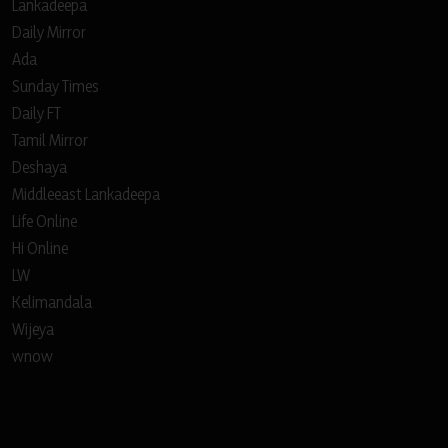
Lankadeepa
Daily Mirror
Ada
Sunday Times
Daily FT
Tamil Mirror
Deshaya
Middleeast Lankadeepa
Life Online
Hi Online
LW
Kelimandala
Wijeya
wnow