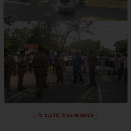
අදහස් (0) බලන්න සහ දක්වන්න