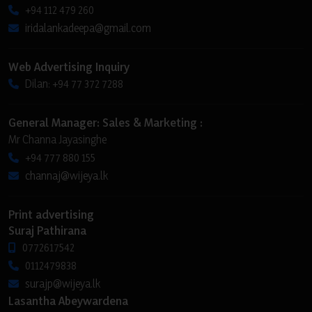
+94 112 479 260
iridalankadeepa@gmail.com
Web Advertising Inquiry
Dilan: +94 77 372 7288
General Manager: Sales & Marketing :
Mr Channa Jayasinghe
+94 777 880 155
channaj@wijeya.lk
Print advertising
Suraj Pathirana
0772617542
0112479838
surajp@wijeya.lk
Lasantha Abeywardena