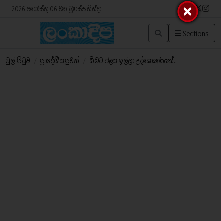
2026 අගෝස්තු 06 වන බ්‍රහස්පතින්දා
Sections
මුල් පිටුව
/
ප්‍රාදේශීය පුවත්
/
බීමට ජලය ඉල්ලා උද්ඝෝෂණයක්..