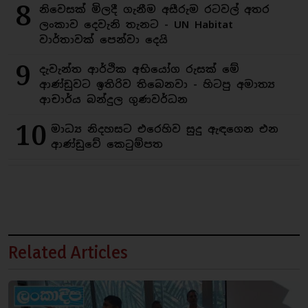
8
නිවෙසක් මිලදී ගැනීම අසීරුම රටවල් අතර
ලංකාව දෙවැනි තැනට - UN Habitat
වාර්තාවක් පෙන්වා දෙයි
9
දැවැන්ත ආර්ථික අභියෝග රුසක් මේ
ආණ්ඩුවට ඉතිරිව තිබෙනවා - හිටපු අමාත්‍ය
ආචාර්ය බන්දුල ගුණවර්ධන
10
මාධ්‍ය නිදහසට එරෙහිව සුදු ඇඳගෙන එන
ආණ්ඩුවේ කෙටුම්පත
Related Articles