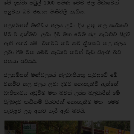
මේ දක්වා පවුල් 1000 පමණ මෙම ජල පීඩාවෙන්
පසුවන බව ජනයා මැසිවිලි නැගීය.
ජලසම්පත් මණ්ඩය ජලය ලබා දිය යුතු නල සංඛ්‍යාව
සීමාව ඉක්මවා ලබා දීම මත මෙම ජල ගැටළුව සිදුවී
ඇති අතර මේ වනවිට නව ගම් රැුසකට නල ජලය
ලබා දීම මත මෙම ගැට්‍යව තවත් වැඩි වීඇති බව
ජනයා පවසයි.
ජලසම්පත් මණ්ඩලයේ නිළධාරියකු පැවසුවේ මේ
වනවිට නල ජලය ලබා දිමට නොහැකිවී ඇත්තේ
ධාරිතාවය අඩුවීම මත බවත් උස්ස බළධාරින් මේ
පිළිබදව කඩිනම් පියවරක් නොගැනීම මත මෙම
ගැටලූව උග‍්‍ර අතට හැරි ඇති බවයි.