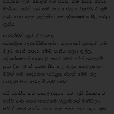
විසදුමක් ලබා නොදුන් බව පවසා ගම් රැසක ජනයා
මාර්ගය හරස් කර තම පානිය ජල ගැටලූවට විසදුම්
ලබා දෙන ලෙස ඉල්ලමින් මෙ උද්ඝෝෂණය සිදු කරනු
ලැබීය.
කාවන්තිස්සපුර. වීරහොළ
බොරළිහොල.රන්මිණිතැන්න. මහාසෙන් පුර.වැනි ගම්
වලට අයත් ජනයා මෙම පානීය ජලය ඉල්ලා
උද්ඝෝෂණයේ නිරත වු අතර මෙම පිරිස් පැවසුවේ.
පුරා දින 20 ක් පමණ සිට නල ජලය නොලැබෙන
බවත් තම දෛයිනික කටයුතු රැසක් මෙම ජල
ගැටලූව මත අඩල වී ඇති බවයි.
මේ වනවිට තම පාසල් දරුවන් පවා දැඩි පීඩාවකට
පත්ව ඇති අතර කතරගම ජලසම්පත් මණ්ඩලය
මගින් මෙම ප‍්‍රදේශ වෙත නල ජලය ලබා දෙන මුත්