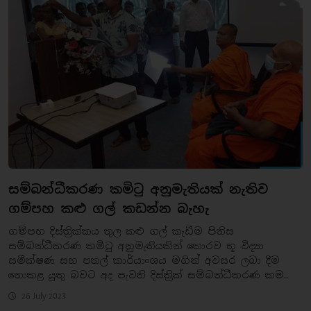
සම්බන්ධීකරණ කමිටු අනුමැතියක් නැතිව
ගම්පහ කළු ගල් කඩන්න බැහැ
ගම්පහ දිස්ත්‍රික්කය තුල කළු ගල් කැඩීම පිනිස
සම්බන්ධීකරණ කමිටු අනුමැතියකින් තොරව භූ විද්‍යා
සමීක්ෂණ සහ පතල් කාර්යාංශය මගින් අවසර ලබා දීම
නොකළ යුතු බවට අද පැවති දිස්ත්‍රික් සම්බන්ධීකරණ කම..
26 July 2023