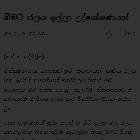
බීමට ජලය ඉල්ලා උද්ඝෝෂණයක්
-
2018 ජූලි 09 | ප.ව. 02:03
Share
0
(කේ ඩි දේවපි‍්‍රය)
තිස්සමහාරාම මහසෙන් පුර ජනතාවට පානීය ජලය
නිසි අයුරින් ජලසම්පත් මණ්ඩලය මගින් ලබා
නොදෙන බව පවසා ඔවුහු අද (09) තිස්සමහාරාම
කතරගම මාර්ගය හරස් කර විරෝධතාවයක නිරත
වුහ.
වසර ගණනාවක් පුරා තමන් ට නිසි ලෙස නල ජලය
නොලැබෙන බවත් මෙම ගැටලූවට කිසිදු බළධාරියකු