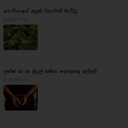
ගොවියාගේ අලුත් වගාවක් මාට්ටු
18 April 2023
ලක්ෂ 82 ක මුදල් සමඟ දෙදෙනකු අල්ලයි
09 April 2023