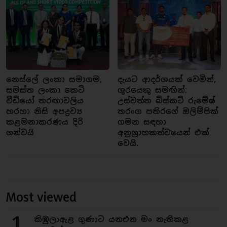
නෙස්ලේ ලංකා සමාගම,
දැයට ආදර්ශයක් වෙමින්,
සමස්ත ලංකා කෙටි
ශූරයෙකු සමඟින්:
වීඩියෝ තරඟාවලිය
උස්වත්ත බිස්කට් රුමේෂ්
හරහා නිසි අපද්‍රව්‍ය
තරංග පතිරගේ ඔලිම්පික්
කළමනාකරණය දිරි
ගමන සඳහා
ගන්වයි
අනුග්‍රාහකත්වයෙන් එක්
වෙයි.
Most viewed
1
කිඹුලාඇළ ගුණාට යනඑන මං නැතිකළ