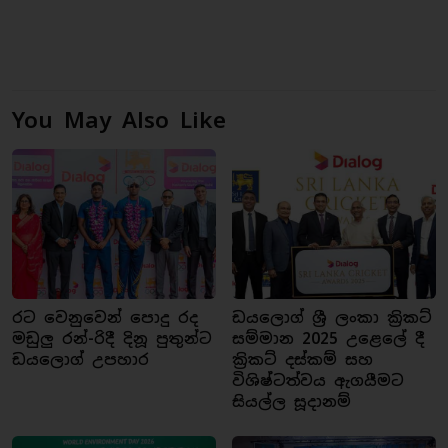
You May Also Like
රට වෙනුවෙන් පොදු රද
ඩයලොග් ශ්‍රී ලංකා ක්‍රිකට්
මඩුලු රන්-රිදී දිනූ පුතුන්ට
සම්මාන 2025 උළෙලේ දී
ඩයලොග් උපහාර
ක්‍රිකට් දස්කම් සහ
විශිෂ්ටත්වය ඇගයීමට
සියල්ල සූදානම්