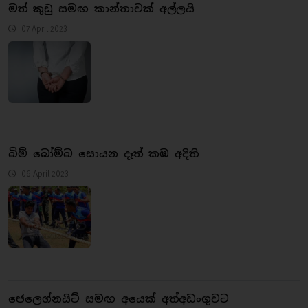
මත් කුඩු සමඟ කාන්තාවක් අල්ලයි
07 April 2023
බිම් බෝම්බ සොයන දෑත් කඹ අදිති
06 April 2023
ජෙලෙග්නයිට් සමඟ අයෙක් අත්අඩංගුවට