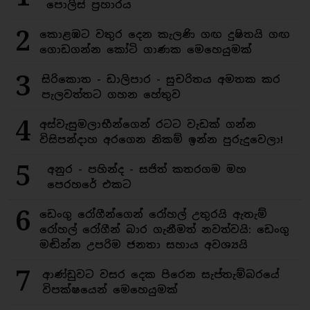
පොලිස් ප්‍රහාරය
2
කොළඹට වතුර දෙන කැලණි ගඟ දුෂිතයි ගඟ
ගොඩගන්න කෝටි ගාණක මෙහෙයුමක්
3
සිරිකොත - ඩාලිපාර - සුචරිතය අමතක කර
පැලවත්තට ගහන හේතුව
4
අස්වැසුමලාභීන්ගෙන් රටට වැඩක් ගන්න
විසිපන්දාහ අරගෙන නිකම් ඉන්න පුරුදුවෙලා!
5
අනුර - පහින්ද - සජිත් කතරගම මහ
පෙරහරේ එකට
6
ඩෙංගු රෝගීන්ගෙන් රෝහල් උතුරයි ඇතැම්
රෝහල් රෝගීන් බාර ගැනීමත් නවත්වයි: ඩෙංගු
මඬින්න උපරිම ජනතා සහාය අවශ්‍යයි
7
ආණ්ඩුවට වසර දෙක පිරෙන සැප්තැම්බරයේ
විපක්ෂයෙන් මෙහෙයුමක්