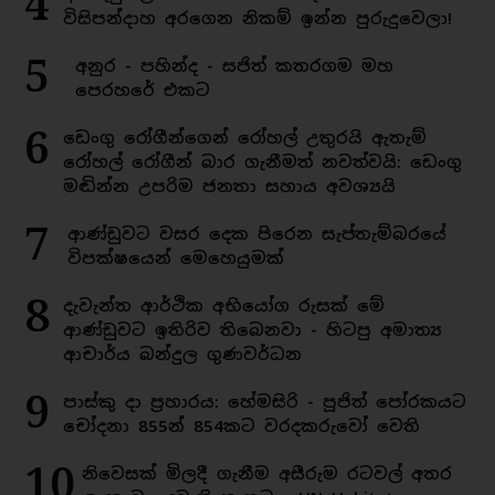
4
විසිපන්දාහ අරගෙන නිකම් ඉන්න පුරුදුවෙලා!
5
අනුර - පහින්ද - සජිත් කතරගම මහ
පෙරහරේ එකට
6
ඩෙංගු රෝගීන්ගෙන් රෝහල් උතුරයි ඇතැම්
රෝහල් රෝගීන් බාර ගැනීමත් නවත්වයි: ඩෙංගු
මඬින්න උපරිම ජනතා සහාය අවශ්‍යයි
7
ආණ්ඩුවට වසර දෙක පිරෙන සැප්තැම්බරයේ
විපක්ෂයෙන් මෙහෙයුමක්
8
දැවැන්ත ආර්ථික අභියෝග රුසක් මේ
ආණ්ඩුවට ඉතිරිව තිබෙනවා - හිටපු අමාත්‍ය
ආචාර්ය බන්දුල ගුණවර්ධන
9
පාස්කු දා ප්‍රහාරය: හේමසිරි - පූජිත් පෝරකයට
චෝදනා 855න් 854කට වරදකරුවෝ වෙති
10
නිවෙසක් මිලදී ගැනීම අසීරුම රටවල් අතර