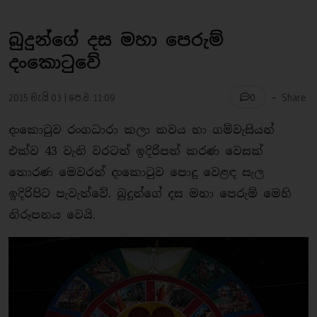
බුදුන්ගේ දස මහා පෙරුම්
දංකොටුවේ
-
2015 මැයි 03 | පෙ.ව. 11:09
Share
0
දංකොටුව රංගධාරා කලා කවය හා ගම්වැසියන්
එක්ව 43 වැනි වරටත් ඉදිරිපත් කරණ වෙසක්
තොරණ මෙවරත් දංකොටුව පොදු වෙළඳ සැල
ඉදිරිපිට පැවැත්වේ. බුදුන්ගේ දස මහා පෙරුම් මෙහි
නිරූපනය වෙයි.