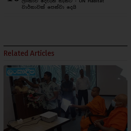
ලංකාව දෙවැනි තැනට - UN Habitat
වාර්තාවක් පෙන්වා දෙයි
Related Articles