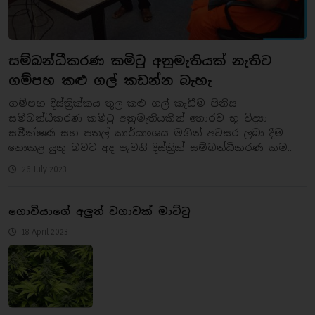
සම්බන්ධීකරණ කමිටු අනුමැතියක් නැතිව
ගම්පහ කළු ගල් කඩන්න බැහැ
ගම්පහ දිස්ත්‍රික්කය තුල කළු ගල් කැඩීම පිනිස
සම්බන්ධීකරණ කමිටු අනුමැතියකින් තොරව භූ විද්‍යා
සමීක්ෂණ සහ පතල් කාර්යාංශය මගින් අවසර ලබා දීම
නොකළ යුතු බවට අද පැවති දිස්ත්‍රික් සම්බන්ධීකරණ කම..
26 July 2023
ගොවියාගේ අලුත් වගාවක් මාට්ටු
18 April 2023