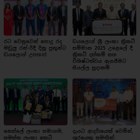
රට වෙනුවෙන් පොදු රද
ඩයලොග් ශ්‍රී ලංකා ක්‍රිකට්
මඩුලු රන්-රිදී දිනූ පුතුන්ට
සම්මාන 2025 උළෙලේ දී
ඩයලොග් උපහාර
ක්‍රිකට් දස්කම් සහ
විශිෂ්ටත්වය ඇගයීමට
සියල්ල සූදානම්
නෙස්ලේ ලංකා සමාගම,
දැයට ආදර්ශයක් වෙමින්,
සමස්ත ලංකා කෙටි
ශූරයෙකු සමඟින්: