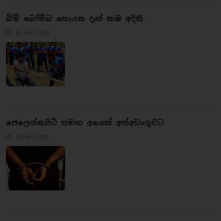
බිම් බෝම්බ සොයන දෑත් කඹ අදිති
06 April 2023
ජෙලෙග්නයිට් සමඟ අයෙක් අත්අඩංගුවට
05 April 2023