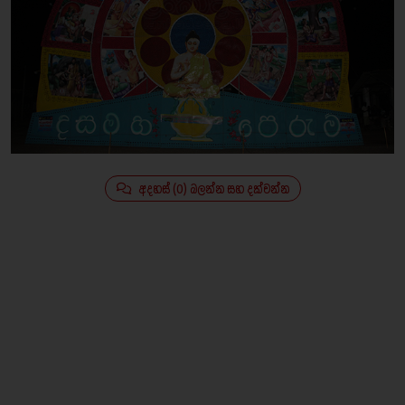
අදහස් (0) බලන්න සහ දක්වන්න