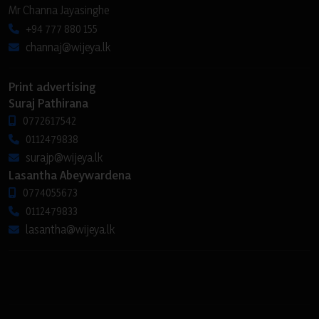
Mr Channa Jayasinghe
+94 777 880 155
channaj@wijeya.lk
Print advertising
Suraj Pathirana
0772617542
0112479838
surajp@wijeya.lk
Lasantha Abeywardena
0774055673
0112479833
lasantha@wijeya.lk