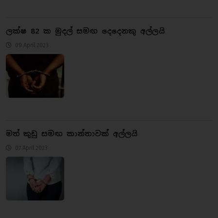
ලක්ෂ 82 ක මුදල් සමඟ දෙදෙනකු අල්ලයි
09 April 2023
මත් කුඩු සමඟ කාන්තාවක් අල්ලයි
07 April 2023