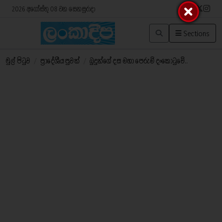
2026 අගෝස්තු 08 වන සෙනසුරාදා
Sections
මුල් පිටුව
/
ප්‍රාදේශීය පුවත්
/
බුදුන්ගේ දස මහා පෙරුම් දංකොටුවේ..