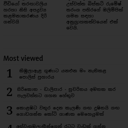
වීඩියෝ තරඟාවලිය
උස්වත්ත බිස්කට් රුමේෂ්
හරහා නිසි අපද්‍රව්‍ය
තරංග පතිරගේ ඔලිම්පික්
කළමනාකරණය දිරි
ගමන සඳහා
ගන්වයි
අනුග්‍රාහකත්වයෙන් එක්
වෙයි.
Most viewed
1
කිඹුලාඇළ ගුණාට යනඑන මං නැතිකළ
පොලිස් ප්‍රහාරය
2
සිරිකොත - ඩාලිපාර - සුචරිතය අමතක කර
පැලවත්තට ගහන හේතුව
3
කොළඹට වතුර දෙන කැලණි ගඟ දුෂිතයි ගඟ
ගොඩගන්න කෝටි ගාණක මෙහෙයුමක්
අස්වැසුමලාභීන්ගෙන් රටට වැඩක් ගන්න