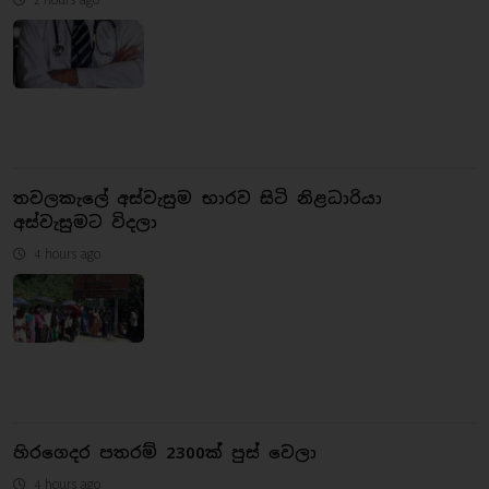
තවලකැලේ අස්වැසුම භාරව සිටි නිළධාරියා
අස්වැසුමට විදලා
4 hours ago
හිරගෙදර පතරම් 2300ක් පුස් වෙලා
4 hours ago