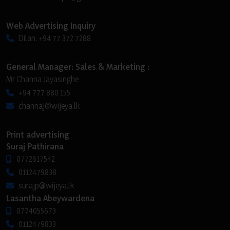
Web Advertising Inquiry
Dilan: +94 77 372 7288
General Manager: Sales & Marketing :
Mr Channa Jayasinghe
+94 777 880 155
channaj@wijeya.lk
Print advertising
Suraj Pathirana
0772617542
0112479838
surajp@wijeya.lk
Lasantha Abeywardena
0774055673
0112479833