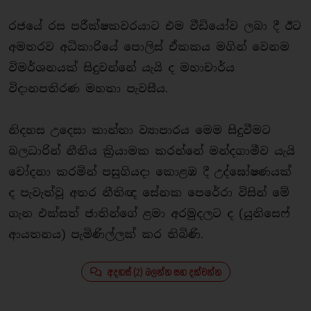
රජයේ රස පරීක්ෂකවරයාට එම වීඩියෝව ලබා දී ඊට
අමතරව අධිකාරියේ පොලිස් ඒකකය මගින් වෙනම
විමර්ශනයක් සිදුවන්නේ යැයි ද මහාචාර්ය
විදානපතිරණ මහතා පැවසීය.
නිදහස උදෙසා කාන්තා ව්‍යාපාරය මෙම සිදුවීමට
බලධාරින් නීතිය ක්‍රියාමක කරන්නේ මන්දගාමීව යැයි
චෝදනා කරමින් පසුගියදා කොළඹ දී උද්ඝෝෂණයක්
ද පැවැත්වූ අතර නීතිඥ සේනක පෙරේරා විසින් මේ
ගැන එක්සත් ජාතින්ගේ ළමා අරමුදලට ද (යුනිසෙෆ්
ආයතනය) පැමිණිල්ලක් කර තිබිණි.
අදහස් (2) බලන්න සහ දක්වන්න