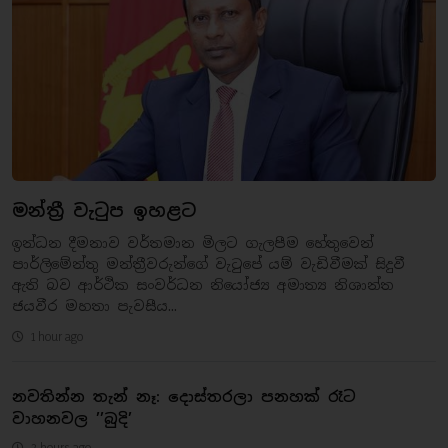
මන්ත්‍රී වැටුප ඉහළට
ඉන්ධන දීමනාව වර්තමාන මිලට ගැලපීම හේතුවෙන්
පාර්ලිමේන්තු මන්ත්‍රීවරුන්ගේ වැටුපේ යම් වැඩිවීමක් සිදුවී
ඇති බව ආර්ථික සංවර්ධන නියෝජ්‍ය අමාත්‍ය නිශාන්ත
ජයවීර මහතා පැවසීය...
1 hour ago
නවතින්න තැන් නෑ: දොස්තරලා පනහක් රෑට
වාහනවල ’’බුදි’
2 hours ago