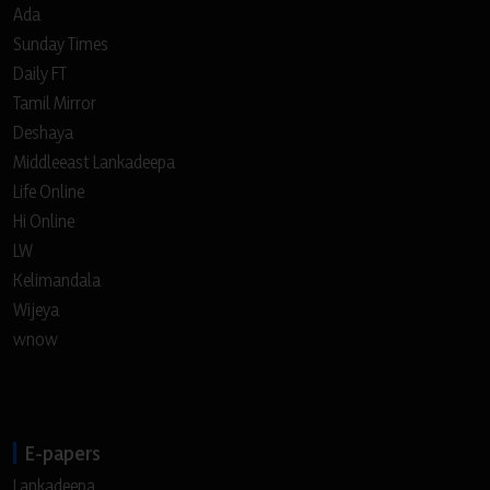
Ada
Sunday Times
Daily FT
Tamil Mirror
Deshaya
Middleeast Lankadeepa
Life Online
Hi Online
LW
Kelimandala
Wijeya
wnow
E-papers
Lankadeepa