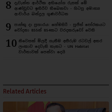
8
දැවැන්ත ආර්ථික අභියෝග රුසක් මේ
ආණ්ඩුවට ඉතිරිව තිබෙනවා - හිටපු අමාත්‍ය
ආචාර්ය බන්දුල ගුණවර්ධන
9
පාස්කු දා ප්‍රහාරය: හේමසිරි - පූජිත් පෝරකයට
චෝදනා 855න් 854කට වරදකරුවෝ වෙති
10
නිවෙසක් මිලදී ගැනීම අසීරුම රටවල් අතර
ලංකාව දෙවැනි තැනට - UN Habitat
වාර්තාවක් පෙන්වා දෙයි
Related Articles