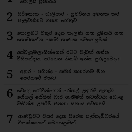
පොලිස් ප්‍රහාරය
2
සිරිකොත - ඩාලිපාර - සුචරිතය අමතක කර
පැලවත්තට ගහන හේතුව
3
කොළඹට වතුර දෙන කැලණි ගඟ දුෂිතයි ගඟ
ගොඩගන්න කෝටි ගාණක මෙහෙයුමක්
4
අස්වැසුමලාභීන්ගෙන් රටට වැඩක් ගන්න
විසිපන්දාහ අරගෙන නිකම් ඉන්න පුරුදුවෙලා!
5
අනුර - පහින්ද - සජිත් කතරගම මහ
පෙරහරේ එකට
6
ඩෙංගු රෝගීන්ගෙන් රෝහල් උතුරයි ඇතැම්
රෝහල් රෝගීන් බාර ගැනීමත් නවත්වයි: ඩෙංගු
මඬින්න උපරිම ජනතා සහාය අවශ්‍යයි
7
ආණ්ඩුවට වසර දෙක පිරෙන සැප්තැම්බරයේ
විපක්ෂයෙන් මෙහෙයුමක්