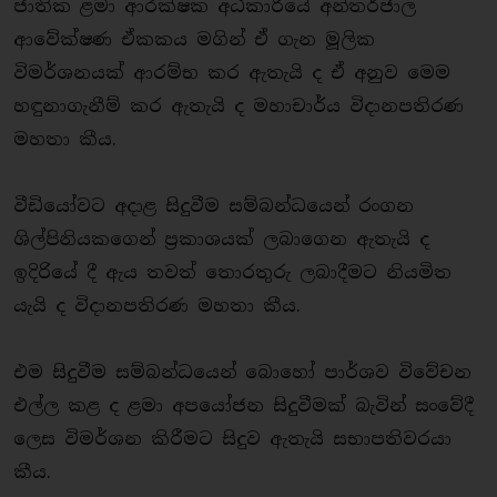
ජාතික ළමා ආරක්ෂක අධිකාරියේ අන්තර්ජාල
ආවේක්ෂණ ඒකකය මගින් ඒ ගැන මූලික
විමර්ශනයක් ආරම්භ කර ඇතැයි ද ඒ අනුව මෙම
හඳුනාගැනීම් කර ඇතැයි ද මහාචාර්ය විදානපතිරණ
මහතා කීය.
වීඩියෝවට අදාළ සිදුවීම සම්බන්ධයෙන් රංගන
ශිල්පිනියකගෙන් ප්‍රකාශයක් ලබාගෙන ඇතැයි ද
ඉදිරියේ දී ඇය තවත් තොරතුරු ලබාදීමට නියමිත
යැයි ද විදානපතිරණ මහතා කීය.
එම සිදුවීම සම්බන්ධයෙන් බොහෝ පාර්ශව විවේචන
එල්ල කළ ද ළමා අපයෝජන සිදුවීමක් බැවින් සංවේදී
ලෙස විමර්ශන කිරීමට සිදුව ඇතැයි සභාපතිවරයා
කීය.