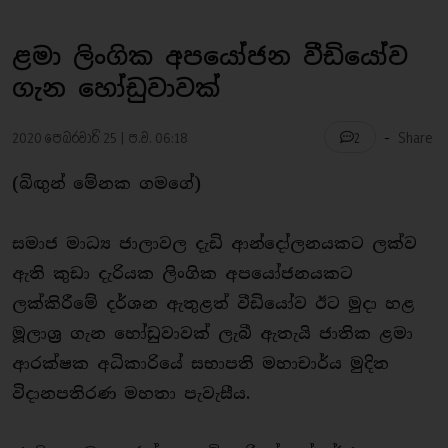
ළමා ලිංගික අපයෝජන වීඩියෝව
ගැන හෝඩුවාවක්
-
2020 පෙබරවාරි 25 | ප.ව. 06:18
Share
2
(බිඟුන් මේනක ගමගේ)
සමාජ මාධ්‍ය ජාලාවල දැඩි ආන්දෝලනයකට ලක්ව
ඇති කුඩා දැරියක ලිංගික අපයෝජනයකට
ලක්කිරීමේ දර්ශන ඇතුළත් වීඩියෝව ඊට මුදා හළ
මූලාශ්‍ර ගැන හෝඩුවාවක් ලැබී ඇතැයි ජාතික ළමා
ආරක්ෂක අධිකාරියේ සභාපති මහාචාර්ය මුදිත
විදානපතිරණ මහතා පැවැසීය.