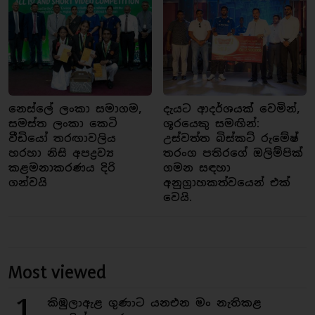
නෙස්ලේ ලංකා සමාගම,
දැයට ආදර්ශයක් වෙමින්,
සමස්ත ලංකා කෙටි
ශූරයෙකු සමඟින්:
වීඩියෝ තරඟාවලිය
උස්වත්ත බිස්කට් රුමේෂ්
හරහා නිසි අපද්‍රව්‍ය
තරංග පතිරගේ ඔලිම්පික්
කළමනාකරණය දිරි
ගමන සඳහා
ගන්වයි
අනුග්‍රාහකත්වයෙන් එක්
වෙයි.
Most viewed
1
කිඹුලාඇළ ගුණාට යනඑන මං නැතිකළ