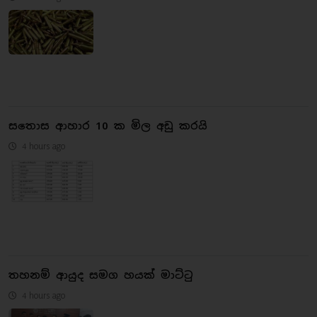
සතොස ආහාර 10 ක මිල අඩු කරයි
4 hours ago
තහනම් ආයුද සමග හයක් මාට්ටු
4 hours ago