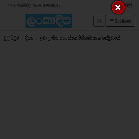
2026 අගෝස්තු 08 වන සෙනසුරාදා
Sections
මුල් පිටුව
/
දියත
/
ළමා ලිංගික අපයෝජන වීඩියෝව ගැන හෝඩුවාවක්..