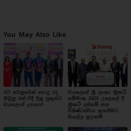
You May Also Like
රට වෙනුවෙන් පොදු රද
ඩයලොග් ශ්‍රී ලංකා ක්‍රිකට්
මඩුලු රන්-රිදී දිනූ පුතුන්ට
සම්මාන 2025 උළෙලේ දී
ඩයලොග් උපහාර
ක්‍රිකට් දස්කම් සහ
විශිෂ්ටත්වය ඇගයීමට
සියල්ල සූදානම්