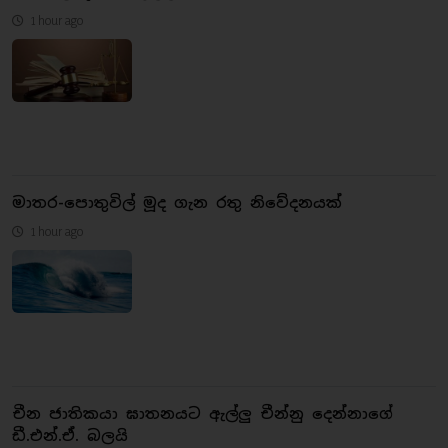
1 hour ago
මාතර-පොතුවිල් මූද ගැන රතු නිවේදනයක්
1 hour ago
චීන ජාතිකයා ඝාතනයට ඇල්ලු චීන්නු දෙන්නාගේ
ඩී.එන්.ඒ. බලයි