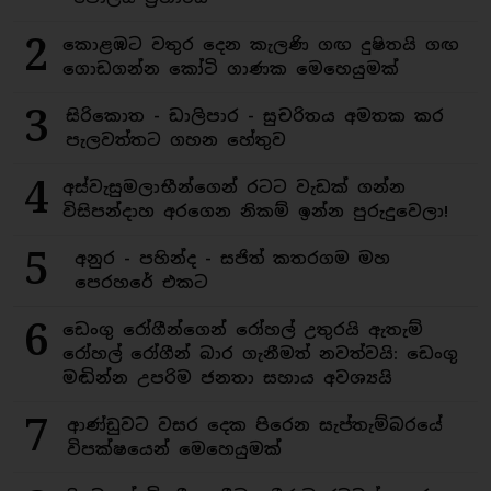
2
කොළඹට වතුර දෙන කැලණි ගඟ දුෂිතයි ගඟ
ගොඩගන්න කෝටි ගාණක මෙහෙයුමක්
3
සිරිකොත - ඩාලිපාර - සුචරිතය අමතක කර
පැලවත්තට ගහන හේතුව
4
අස්වැසුමලාභීන්ගෙන් රටට වැඩක් ගන්න
විසිපන්දාහ අරගෙන නිකම් ඉන්න පුරුදුවෙලා!
5
අනුර - පහින්ද - සජිත් කතරගම මහ
පෙරහරේ එකට
6
ඩෙංගු රෝගීන්ගෙන් රෝහල් උතුරයි ඇතැම්
රෝහල් රෝගීන් බාර ගැනීමත් නවත්වයි: ඩෙංගු
මඬින්න උපරිම ජනතා සහාය අවශ්‍යයි
7
ආණ්ඩුවට වසර දෙක පිරෙන සැප්තැම්බරයේ
විපක්ෂයෙන් මෙහෙයුමක්