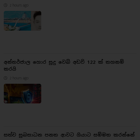
2 hours ago
අන්තර්ජාල හොර සූදු වෙබ් අඩවි 122 ක් තහනම්
කරයි
2 hours ago
සත්ව සුබසාධන පනත ආවට ගියාට සම්මත කරන්නේ