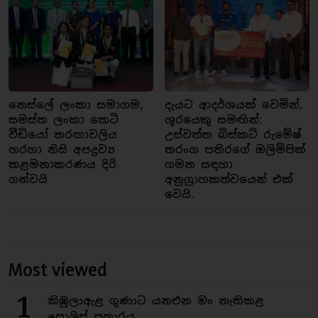
නෙස්ලේ ලංකා සමාගම,
දැයට ආදර්ශයක් වෙමින්,
සමස්ත ලංකා කෙටි
ශූරයෙකු සමඟින්:
වීඩියෝ තරඟාවලිය
උස්වත්ත බිස්කට් රුමේෂ්
හරහා නිසි අපද්‍රව්‍ය
තරංග පතිරගේ ඔලිම්පික්
කළමනාකරණය දිරි
ගමන සඳහා
ගන්වයි
අනුග්‍රාහකත්වයෙන් එක්
වෙයි.
Most viewed
1
කිඹුලාඇළ ගුණාට යනඑන මං නැතිකළ
පොලිස් ප්‍රහාරය