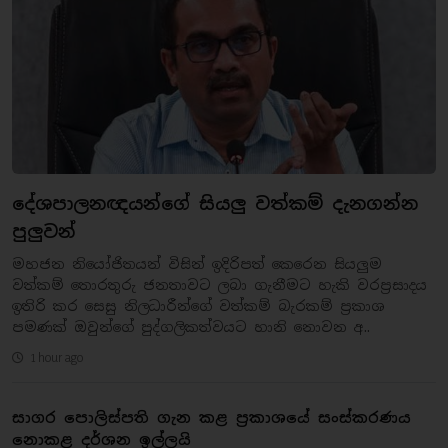
දේශපාලනඥයන්ගේ සියලු වත්කම් දැනගන්න
පුලුවන්
මහජන නියෝජිතයන් විසින් ඉදිරිපත් කෙරෙන සියලුම
වත්කම් තොරතුරු ජනතාවට ලබා ගැනීමට හැකි වරප්‍රසාදය
ඉතිරි කර සෙසු නිලධාරීන්ගේ වත්කම් බැරකම් ප්‍රකාශ
පමණක් ඔවුන්ගේ පුද්ගලිකත්වයට හානි නොවන අ..
1 hour ago
සාගර පොලිස්පති ගැන කළ ප්‍රකාශයේ සංස්කරණය
නොකළ දර්ශන ඉල්ලයි