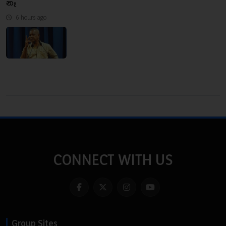
නෑ
6 hours ago
CONNECT WITH US
Group Sites