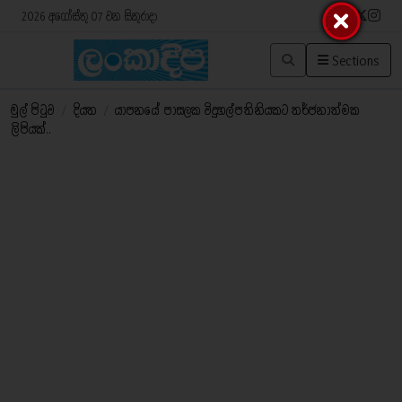
2026 අගෝස්තු 07 වන සිකුරාදා
Sections
මුල් පිටුව
/
දියත
/
යාපනයේ පාසලක විදුහල්පතිනියකට තර්ජනාත්මක
ලිපියක්..