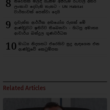
8
නිවෙසක් මිලදී ගැනීම අසීරුම රටවල් අතර
ලංකාව දෙවැනි තැනට - UN Habitat
වාර්තාවක් පෙන්වා දෙයි
9
දැවැන්ත ආර්ථික අභියෝග රුසක් මේ
ආණ්ඩුවට ඉතිරිව තිබෙනවා - හිටපු අමාත්‍ය
ආචාර්ය බන්දුල ගුණවර්ධන
10
මාධ්‍ය නිදහසට එරෙහිව සුදු ඇඳගෙන එන
ආණ්ඩුවේ කෙටුම්පත
Related Articles