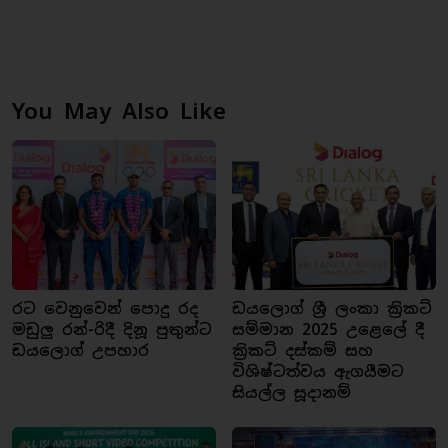
You May Also Like
රට වෙනුවෙන් පොදු රද
ඩයලොග් ශ්‍රී ලංකා ක්‍රිකට්
මඩුලු රන්-රිදී දිනූ පුතුන්ට
සම්මාන 2025 උළෙලේ දී
ඩයලොග් උපහාර
ක්‍රිකට් දස්කම් සහ
විශිෂ්ටත්වය ඇගයීමට
සියල්ල සූදානම්