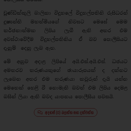
චුණ්ඩික්කුලි බාලිකා විදුහලේ විදුහල්පතිනි රුසිධරන්
දුෂ්‍යන්ති මහත්මියගේ නිවසට මෙසේ මෙම
තර්ජනාත්මක ලිපිය ලැබී ඇති අතර එම
අවස්ථාවේදීම විදුහල්පතිනිය ඒ බව පොලීසියට
දැනුම් දෙනු ලැබ ඇත.
මේ අනුව අදාළ ලිපියේ අයි.එස්.අයි.එස්. ධජයට
අමතරව තරුණයකුගේ ඡායාරූපයක් ද දක්නට
ලැබෙන අතර එම තරුණයා කවුරුන් දැයි යන්න
මෙතෙක් හෙළි වී නොමැති බවත් එම ලිපිය දෙමළ
බසින් ලියා ඇති බවද යාපනය පොලීසිය පවසයි.
අදහස් (0) බලන්න සහ දක්වන්න