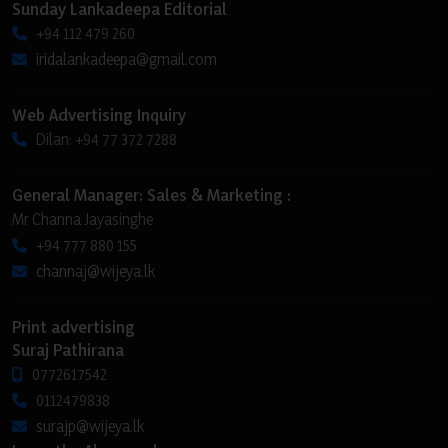
Sunday Lankadeepa Editorial
+94 112 479 260
iridalankadeepa@gmail.com
Web Advertising Inquiry
Dilan: +94 77 372 7288
General Manager: Sales & Marketing :
Mr Channa Jayasinghe
+94 777 880 155
channaj@wijeya.lk
Print advertising
Suraj Pathirana
0772617542
0112479838
surajp@wijeya.lk