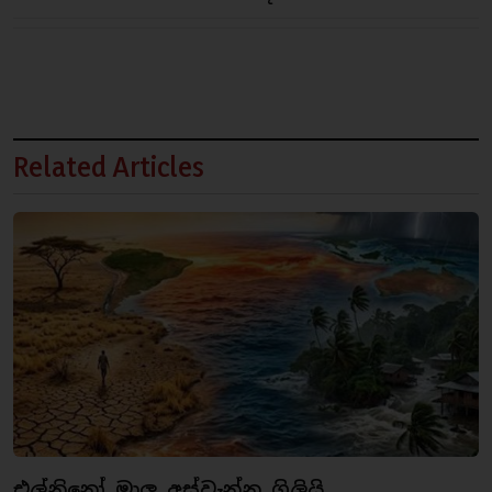
Related Articles
එල්නිනෝ මාලු අස්වැන්න ගිලියි