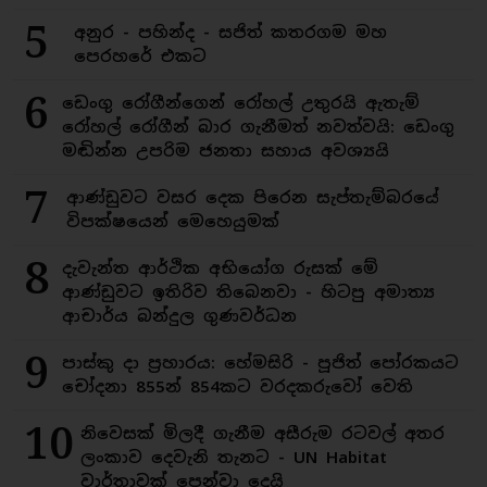
5
අනුර - පහින්ද - සජිත් කතරගම මහ
පෙරහරේ එකට
6
ඩෙංගු රෝගීන්ගෙන් රෝහල් උතුරයි ඇතැම්
රෝහල් රෝගීන් බාර ගැනීමත් නවත්වයි: ඩෙංගු
මඬින්න උපරිම ජනතා සහාය අවශ්‍යයි
7
ආණ්ඩුවට වසර දෙක පිරෙන සැප්තැම්බරයේ
විපක්ෂයෙන් මෙහෙයුමක්
8
දැවැන්ත ආර්ථික අභියෝග රුසක් මේ
ආණ්ඩුවට ඉතිරිව තිබෙනවා - හිටපු අමාත්‍ය
ආචාර්ය බන්දුල ගුණවර්ධන
9
පාස්කු දා ප්‍රහාරය: හේමසිරි - පූජිත් පෝරකයට
චෝදනා 855න් 854කට වරදකරුවෝ වෙති
10
නිවෙසක් මිලදී ගැනීම අසීරුම රටවල් අතර
ලංකාව දෙවැනි තැනට - UN Habitat
වාර්තාවක් පෙන්වා දෙයි