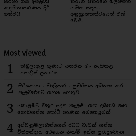
හරහා නිසි අපද්‍රව්‍ය
තරංග පතිරගේ ඔලිම්පික්
කළමනාකරණය දිරි
ගමන සඳහා
ගන්වයි
අනුග්‍රාහකත්වයෙන් එක්
වෙයි.
Most viewed
1
කිඹුලාඇළ ගුණාට යනඑන මං නැතිකළ
පොලිස් ප්‍රහාරය
2
සිරිකොත - ඩාලිපාර - සුචරිතය අමතක කර
පැලවත්තට ගහන හේතුව
3
කොළඹට වතුර දෙන කැලණි ගඟ දුෂිතයි ගඟ
ගොඩගන්න කෝටි ගාණක මෙහෙයුමක්
4
අස්වැසුමලාභීන්ගෙන් රටට වැඩක් ගන්න
විසිපන්දාහ අරගෙන නිකම් ඉන්න පුරුදුවෙලා!