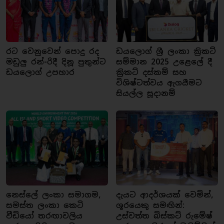
රට වෙනුවෙන් පොදු රද
ඩයලොග් ශ්‍රී ලංකා ක්‍රිකට්
මඩුලු රන්-රිදී දිනූ පුතුන්ට
සම්මාන 2025 උළෙලේ දී
ඩයලොග් උපහාර
ක්‍රිකට් දස්කම් සහ
විශිෂ්ටත්වය ඇගයීමට
සියල්ල සූදානම්
නෙස්ලේ ලංකා සමාගම,
දැයට ආදර්ශයක් වෙමින්,
සමස්ත ලංකා කෙටි
ශූරයෙකු සමඟින්:
වීඩියෝ තරඟාවලිය
උස්වත්ත බිස්කට් රුමේෂ්