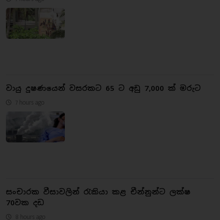
වායු දූෂණයෙන් වසරකට 65 ට අඩු 7,000 ක් මරුට
7 hours ago
සංචාරක වීසාවලින් රැකියා කළ චීන්නුන්ට ලක්ෂ
70වක දඩ
8 hours ago