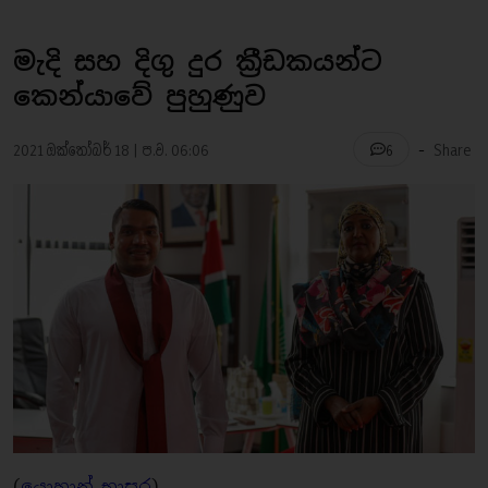
මැදි සහ දිගු දුර ක්‍රීඩකයන්ට
කෙන්යාවේ පුහුණුව
-
2021 ඔක්තෝබර් 18 | ප.ව. 06:06
Share
6
(
යොහාන් භාසුර
)