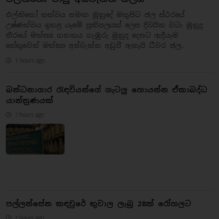
එල්නිනෝ තත්වය සමඟ මුහුදේ මතුපිට ජල ස්ථරයේ
උෂ්ණත්වය ඉහළ යෑමේ ප්‍රතිපලයක් ලෙස දිවයින වටා මුහුදු
තීරයේ මත්ස්‍ය ගහනය ගැඹුරු මුහුද දෙසට ඇදීයෑම
හේතුවෙන් මත්ස්‍ය අස්වැන්න අඩුවී ඇතැයි ධීවර ජල..
3 hours ago
බන්ධනාගාර රැඳවියන්ගේ ගැටලු හොයන්න ඒකාබද්ධ
යාන්ත්‍රණයක්
7 hours ago
පල්ලන්සේන කඳවුරේ තුවාල ලැබූ 28ක් රෝහලට
7 hours ago