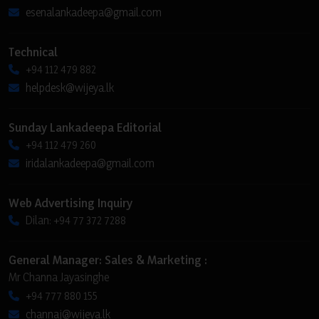
esenalankadeepa@gmail.com
Technical
+94 112 479 882
helpdesk@wijeya.lk
Sunday Lankadeepa Editorial
+94 112 479 260
iridalankadeepa@gmail.com
Web Advertising Inquiry
Dilan: +94 77 372 7288
General Manager: Sales & Marketing :
Mr Channa Jayasinghe
+94 777 880 155
channaj@wijeya.lk