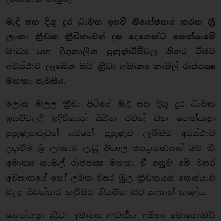
මැදි සහ දිගු දුර ධාවන ඉසව් නියෝජනය කරන ශ්‍රී
ලංකා ක්‍රීඩක ක්‍රීඩිකාවන් දස දෙනෙක්ට කෙන්යාවේ
මාධ්‍ය සහ දිගුකාලීන පුහුණුවීම්වල නිතර වීමට
අවස්ථාව ලැබෙන බව ක්‍රීඩා අමාත්‍ය නාමල් රාජපක්‍ෂ
මහතා පැවසීය.
ලෝක මලල ක්‍රීඩා පිටියේ මැදි සහ දිගු දුර ධාවන
ඉසව්වලදී ඉදිරියෙන් සිටින රටක් වන කෙන්යානු
පුහුණුකරුවන් යටතේ පුහුණුව ලැබීමට අවස්ථාව
උදාවීම ශ්‍රී ලංකාව ලැබූ විශාල ජයග්‍රහණයක් බව කී
අමාත්‍ය නාමල් රාජපක්‍ෂ මහතා ඒ අනුව මේ වසර
අවසානයේ හෝ ලබන වසර මුල ක්‍රීඩකයන් කෙන්යාව
බලා පිටත්කර හැරීමට නියමිත බව සඳහන් කළේය.
කෙන්යානු ක්‍රීඩා අමාත්‍ය ආචාර්ය අමීනා මොහොමඩ්