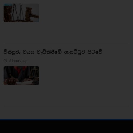
විනිසුරු වයස වැඩිකිරීමේ ගැසට්ටුව පිටවේ
8 hours ago