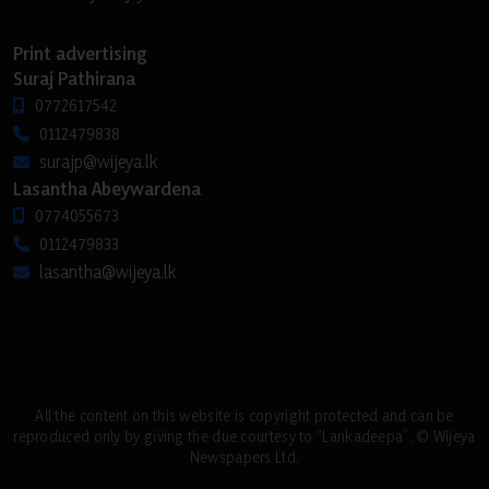
Print advertising
Suraj Pathirana
0772617542
0112479838
surajp@wijeya.lk
Lasantha Abeywardena
0774055673
0112479833
lasantha@wijeya.lk
All the content on this website is copyright protected and can be
reproduced only by giving the due courtesy to “Lankadeepa”. © Wijeya
Newspapers Ltd.