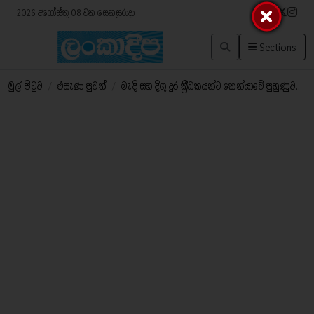
2026 අගෝස්තු 08 වන සෙනසුරාදා
Sections
මුල් පිටුව
/
එසැණ පුවත්
/
මැදි සහ දිගු දුර ක්‍රීඩකයන්ට කෙන්යාවේ පුහුණුව..