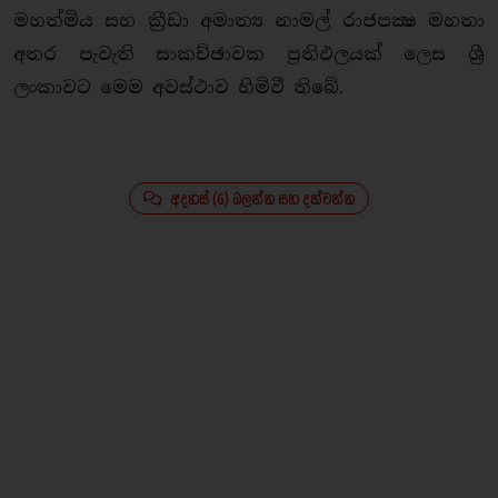
මහත්මිය සහ ක්‍රීඩා අමාත්‍ය නාමල් රාජපක්‍ෂ මහතා
අතර පැවැති සාකච්ඡාවක ප්‍රතිඵලයක් ලෙස ශ්‍රී
ලංකාවට මෙම අවස්ථාව හිමිවී තිබේ.
අදහස් (6) බලන්න සහ දක්වන්න