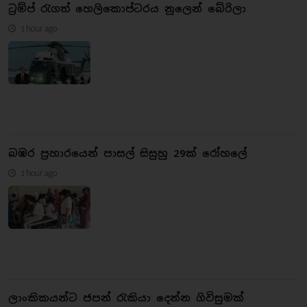
ට්‍රම්ප් රැගත් හෙලිකොප්ටරය නූලෙන් බේරිලා
1 hour ago
බඹර ප්‍රහාරයෙන් පාසල් සිසුහු 29ක් රෝහලේ
1 hour ago
ලාංකිකයන්ට ජපන් රැකියා දෙන්න ගිවිසුමක්