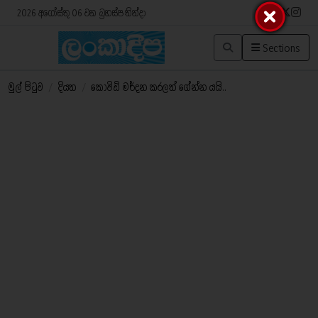
2026 අගෝස්තු 06 වන බ්‍රහස්පතින්දා
Sections
මුල් පිටුව
/
දියත
/
කොවිඩ් මර්දන කරලත් ගේන්න යයි..