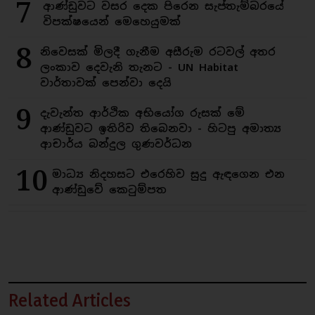
7
ආණ්ඩුවට වසර දෙක පිරෙන සැප්තැම්බරයේ
විපක්ෂයෙන් මෙහෙයුමක්
8
නිවෙසක් මිලදී ගැනීම අසීරුම රටවල් අතර
ලංකාව දෙවැනි තැනට - UN Habitat
වාර්තාවක් පෙන්වා දෙයි
9
දැවැන්ත ආර්ථික අභියෝග රුසක් මේ
ආණ්ඩුවට ඉතිරිව තිබෙනවා - හිටපු අමාත්‍ය
ආචාර්ය බන්දුල ගුණවර්ධන
10
මාධ්‍ය නිදහසට එරෙහිව සුදු ඇඳගෙන එන
ආණ්ඩුවේ කෙටුම්පත
Related Articles