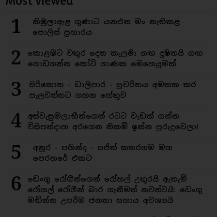
Most viewed
1
කිඹුලාඇළ ගුණාට යනඑන මං නැතිකළ
පොලිස් ප්‍රහාරය
2
කොළඹට වතුර දෙන කැලණි ගඟ දුෂිතයි ගඟ
ගොඩගන්න කෝටි ගාණක මෙහෙයුමක්
3
සිරිකොත - ඩාලිපාර - සුචරිතය අමතක කර
පැලවත්තට ගහන හේතුව
4
අස්වැසුමලාභීන්ගෙන් රටට වැඩක් ගන්න
විසිපන්දාහ අරගෙන නිකම් ඉන්න පුරුදුවෙලා!
5
අනුර - පහින්ද - සජිත් කතරගම මහ
පෙරහරේ එකට
6
ඩෙංගු රෝගීන්ගෙන් රෝහල් උතුරයි ඇතැම්
රෝහල් රෝගීන් බාර ගැනීමත් නවත්වයි: ඩෙංගු
මඬින්න උපරිම ජනතා සහාය අවශ්‍යයි