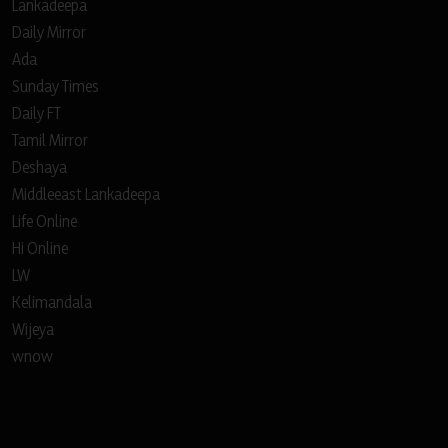
Lankadeepa
Daily Mirror
Ada
Sunday Times
Daily FT
Tamil Mirror
Deshaya
Middleeast Lankadeepa
Life Online
Hi Online
LW
Kelimandala
Wijeya
wnow