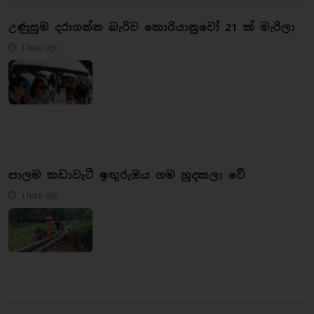
උණුසුම දරාගන්න බැරිව කොරියානුවෝ 21 ක් මැරිලා
1 hour ago
පාලම කඩාවැටී ඉඟුරුඔය ගම හුදකලා වේ
1 hour ago