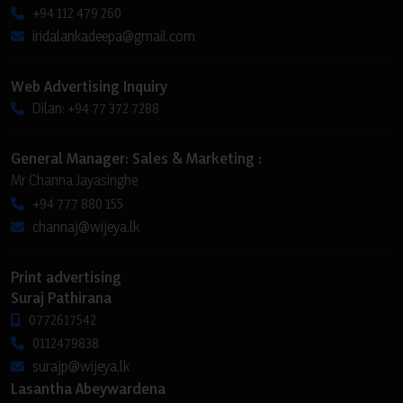
+94 112 479 260
iridalankadeepa@gmail.com
Web Advertising Inquiry
Dilan: +94 77 372 7288
General Manager: Sales & Marketing :
Mr Channa Jayasinghe
+94 777 880 155
channaj@wijeya.lk
Print advertising
Suraj Pathirana
0772617542
0112479838
surajp@wijeya.lk
Lasantha Abeywardena