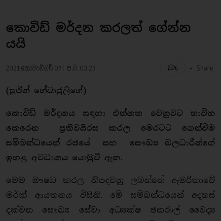
කොවිඩ් මර්දන කරලත් ගේන්න
යයි
-
2021 නොවැම්බර් 07 | ප.ව. 03:23
Share
6
(සුජිත් හේවාජුලිගේ)
කොවිඩ් මර්දනය සඳහා එන්නත වෙනුවට භාවිත
කෙරෙන ප්‍රතිවයිරස කරල මෙරටට ගෙන්වීම
සම්බන්ධයෙන් රජයේ සහ සෞඛ්‍ය බලධාරීන්ගේ
ඉහළ අවධානය යොමුවී ඇත.
මෙම ඖෂධ කරල නිපදවනු ලබන්නේ ඇමරිකාවේ
මර්ක් ආයතනය විසිනි. මේ සම්බන්ධයෙන් අදහස්
දක්වන සෞඛ්‍ය සේවා අධ්‍යක්ෂ ජනරාල් වෛද්‍ය