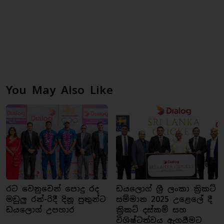
You May Also Like
රට වෙනුවෙන් පොදු රද
ඩයලොග් ශ්‍රී ලංකා ක්‍රිකට්
මඩුලු රන්-රිදී දිනූ පුතුන්ට
සම්මාන 2025 උළෙලේ දී
ඩයලොග් උපහාර
ක්‍රිකට් දස්කම් සහ
විශිෂ්ටත්වය ඇගයීමට