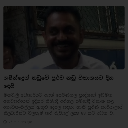
ශෂීන්ද්‍රෙග් නඩුවේ පූර්ව නඩු විභාගයට දින
දෙයි
මහවැලි අධිකාරියට අයත් සෙවණගල ප්‍රදේශයේ ඉඩමක
අනවසරයෙන් ඉදිකර තිබියදී අරගල සමයේදී විනාශ කළ
ගොඩනැගිල්ලක් ඇතුළු දේපල සඳහා හානි පූර්ණ කාර්යාලයේ
නිලධාරීන්ට බලපෑම් කර රුපියල් ලක්‍ෂ 88 කට අධික ව..
26 minutes ago