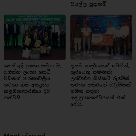
සියල්ල සූදානම්
නෙස්ලේ ලංකා සමාගම,
දැයට ආදර්ශයක් වෙමින්,
සමස්ත ලංකා කෙටි
ශූරයෙකු සමඟින්:
වීඩියෝ තරඟාවලිය
උස්වත්ත බිස්කට් රුමේෂ්
හරහා නිසි අපද්‍රව්‍ය
තරංග පතිරගේ ඔලිම්පික්
කළමනාකරණය දිරි
ගමන සඳහා
ගන්වයි
අනුග්‍රාහකත්වයෙන් එක්
වෙයි.