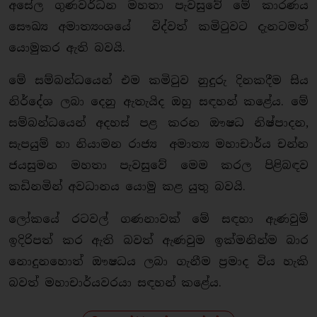
අසේල ගුණවර්ධන මහතා පැවසුවේ මේ කාරණය
සෞඛ්‍ය අමාත්‍යංශයේ විද්වත් කමිටුවට දැනටමත්
යොමුකර ඇති බවයි.
මේ සම්බන්ධයෙන් එම කමිටුව නුදුරු දිනකදීම සිය
නිර්දේශ ලබා දෙනු ඇතැයිද ඔහු සඳහන් කළේය. මේ
සම්බන්ධයෙන් අදහස් පළ කරන ඖෂධ නිෂ්පාදන,
සැපයුම් හා නියාමන රාජ්‍ය අමාත්‍ය මහාචාර්ය චන්න
ජයසුමන මහතා පැවසුවේ මෙම කරල පිළිබඳව
කඩිනමින් අවධානය යොමු කළ යුතු බවයි.
ලෝකයේ රටවල් ගණනාවක් මේ සඳහා ඇණවුම්
ඉදිරිපත් කර ඇති බවත් ඇණවුම ඉක්මනින්ම බාර
නොදුනහොත් ඖෂධය ලබා ගැනීම ප්‍රමාද විය හැකි
බවත් මහාචාර්යවරයා සඳහන් කළේ‍ය.