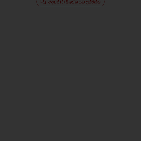
අදහස් (6) බලන්න සහ දක්වන්න