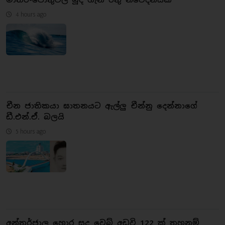
4 hours ago
චීන ජාතිකයා ඝාතනයට ඇල්ලු චීන්නු දෙන්නාගේ
ඩී.එන්.ඒ. බලයි
5 hours ago
අන්තර්ජාල හොර සූදු වෙබ් අඩවි 122 ක් තහනම්