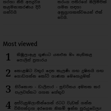
හරහා නිසි අපද්‍රව්‍ය
තරංග පතිරගේ ඔලිම්පික්
කළමනාකරණය දිරි
ගමන සඳහා
ගන්වයි
අනුග්‍රාහකත්වයෙන් එක්
වෙයි.
Most viewed
1
කිඹුලාඇළ ගුණාට යනඑන මං නැතිකළ
පොලිස් ප්‍රහාරය
2
කොළඹට වතුර දෙන කැලණි ගඟ දුෂිතයි ගඟ
ගොඩගන්න කෝටි ගාණක මෙහෙයුමක්
3
සිරිකොත - ඩාලිපාර - සුචරිතය අමතක කර
පැලවත්තට ගහන හේතුව
4
අස්වැසුමලාභීන්ගෙන් රටට වැඩක් ගන්න
විසිපන්දාහ අරගෙන නිකම් ඉන්න පුරුදුවෙලා!