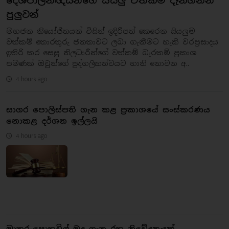
දේශපාලනඥයන්ගේ සියලු වත්කම් දැනගන්න
පුලුවන්
මහජන නියෝජිතයන් විසින් ඉදිරිපත් කෙරෙන සියලුම
වත්කම් තොරතුරු ජනතාවට ලබා ගැනීමට හැකි වරප්‍රසාදය
ඉතිරි කර සෙසු නිලධාරීන්ගේ වත්කම් බැරකම් ප්‍රකාශ
පමණක් ඔවුන්ගේ පුද්ගලිකත්වයට හානි නොවන අ..
4 hours ago
සාගර පොලිස්පති ගැන කළ ප්‍රකාශයේ සංස්කරණය
නොකළ දර්ශන ඉල්ලයි
4 hours ago
මාතර-පොතුවිල් මූද ගැන රතු නිවේදනයක්