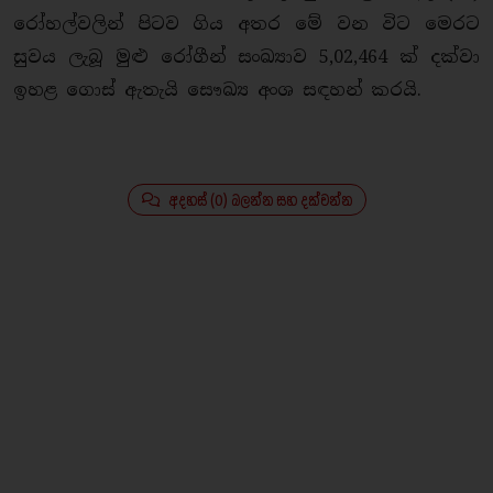
රෝහල්වලින් පිටව ගිය අතර මේ වන විට මෙරට
සුවය ලැබූ මුළු රෝගීන් සංඛ්‍යාව 5,02,464 ක් දක්වා
ඉහළ ගොස් ඇතැයි සෞඛ්‍ය අංශ සඳහන් කරයි.
අදහස් (0) බලන්න සහ දක්වන්න