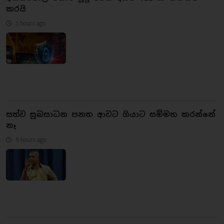
කරයි
5 hours ago
සත්ව සුබසාධන පනත ආවට ගියාට සම්මත කරන්නේ
නෑ
9 hours ago