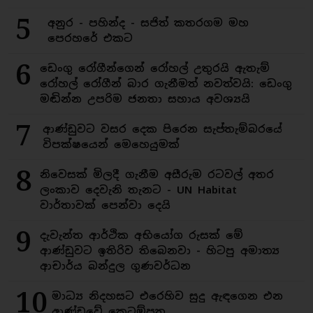
5
අනුර - පහින්ද - සජිත් කතරගම මහ
පෙරහරේ එකට
6
ඩෙංගු රෝගීන්ගෙන් රෝහල් උතුරයි ඇතැම්
රෝහල් රෝගීන් බාර ගැනීමත් නවත්වයි: ඩෙංගු
මඬින්න උපරිම ජනතා සහාය අවශ්‍යයි
7
ආණ්ඩුවට වසර දෙක පිරෙන සැප්තැම්බරයේ
විපක්ෂයෙන් මෙහෙයුමක්
8
නිවෙසක් මිලදී ගැනීම අසීරුම රටවල් අතර
ලංකාව දෙවැනි තැනට - UN Habitat
වාර්තාවක් පෙන්වා දෙයි
9
දැවැන්ත ආර්ථික අභියෝග රුසක් මේ
ආණ්ඩුවට ඉතිරිව තිබෙනවා - හිටපු අමාත්‍ය
ආචාර්ය බන්දුල ගුණවර්ධන
10
මාධ්‍ය නිදහසට එරෙහිව සුදු ඇඳගෙන එන
ආණ්ඩුවේ කෙටුම්පත