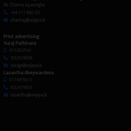
Mr Channa Jayasinghe
+94 777 880 155
channaj@wijeya.lk
Print advertising
Suraj Pathirana
0772617542
0112479838
surajp@wijeya.lk
Lasantha Abeywardena
0774055673
0112479833
lasantha@wijeya.lk