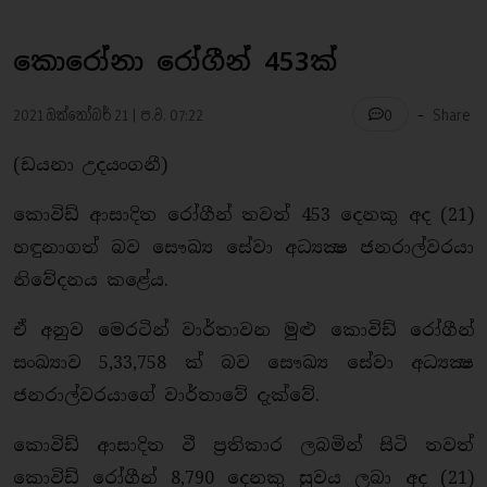
කොරෝනා රෝගීන් 453ක්
-
2021 ඔක්තෝබර් 21 | ප.ව. 07:22
Share
0
(ඩයනා උදයංගනී)
කොවිඩ් ආසාදිත රෝගීන් තවත් 453 දෙනකු අද (21)
හඳුනාගත් බව සෞඛ්‍ය සේවා අධ්‍යක්‍ෂ ජනරාල්වරයා
නිවේදනය කළේය.
ඒ අනුව මෙරටින් වාර්තාවන මුළු කොවිඩ් රෝගීන්
සංඛ්‍යාව 5,33,758 ක් බව සෞඛ්‍ය සේවා අධ්‍යක්‍ෂ
ජනරාල්වරයාගේ වාර්තාවේ දැක්වේ.
කොවිඩ් ආසාදිත වී ප්‍රතිකාර ලබමින් සිටි තවත්
කොවිඩ් රෝගීන් 8,790 දෙනකු සුවය ලබා අද (21)