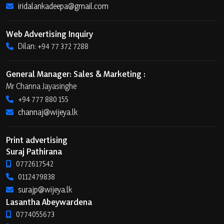
iridalankadeepa@gmail.com
Web Advertising Inquiry
Dilan: +94 77 372 7288
General Manager: Sales & Marketing :
Mr Channa Jayasinghe
+94 777 880 155
channaj@wijeya.lk
Print advertising
Suraj Pathirana
0772617542
0112479838
surajp@wijeya.lk
Lasantha Abeywardena
0774055673