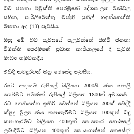
බව ජනතා විමුක්ති පෙරමුණේ දේශපාලන මණ්ඩල
සභික, පාර්ලිමේන්තු මන්ත‍්‍රී සුනිල් හඳුන්නෙත්ති
මහතා අද (13) පැවසීය.
ඔහු මේ බව පැවසුයේ පැලවත්තේ පිහිටි ජනතා
විමුක්ති පෙරමුණේ ප‍්‍රධාන කාර්යාලයේ දී පැවති
මාධ්‍ය හමුවකදීය.
එහිදි තවදුරටත් ඔහු මෙසේද පැවසීය.
රටේ ආදායම රුපියල් බිලියන 2000යි. ණය පොලී
ගෙවීමට පමණක් රුපියල් බිලියන 1800ක් අවශ්‍යයි.
රට ගෙනියන්න ඉතිරි වෙන්නේ බිලියන 200ක් වෙද්දී
ක්ෂුද්‍ර මූල්‍ය ණය කපාහැරීමට බිලියන 100කුත් බදු
කපාහැරිමට බිලියන 400කුත් පොහොර නොමිලේ
ලබාදීමට බිලියන 400කුත් සොයාගන්නේ කෙසේද?