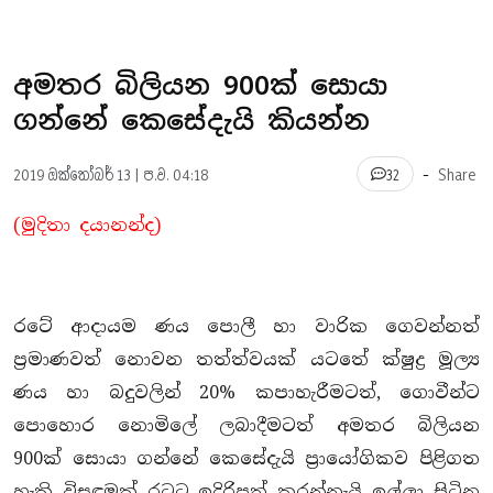
අමතර බිලියන 900ක් සොයා
ගන්නේ කෙසේදැයි කියන්න
-
2019 ඔක්තෝබර් 13 | ප.ව. 04:18
Share
32
(මුදිතා දයානන්ද)
රටේ ආදායම ණය පොලී හා වාරික ගෙවන්නත්
ප‍්‍රමාණවත් නොවන තත්ත්වයක් යටතේ ක්ෂුද්‍ර මූල්‍ය
ණය හා බදුවලින් 20% කපාහැරීමටත්, ගොවීන්ට
පොහොර නොමිලේ ලබාදීමටත් අමතර බිලියන
900ක් සොයා ගන්නේ කෙසේදැයි ප‍්‍රායෝගිකව පිළිගත
හැකි විසඳුමක් රටට ඉදිරිපත් කරන්නැයි ඉල්ලා සිටින