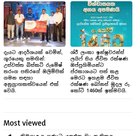
දැයට ආදර්ශයක් වෙමින්,
ශ්රී ලංකා ඉන්ෂුවරන්ස්
ශූරයෙකු සමඟින්:
ලයිෆ් සිය ජීවිත රක්ෂණ
උස්වත්ත බිස්කට් රුමේෂ්
ඔප්පුහිමියන්ට
තරංග පතිරගේ ඔලිම්පික්
ප්රකාශයට පත් කළ
ගමන සඳහා
මෙරට ඉහළම ජීවිත
අනුග්‍රාහකත්වයෙන් එක්
රක්ෂණ බෝනස් මුදල රු.
වෙයි.
කෝටි 1460ක් ඉක්මවයි.
Most viewed