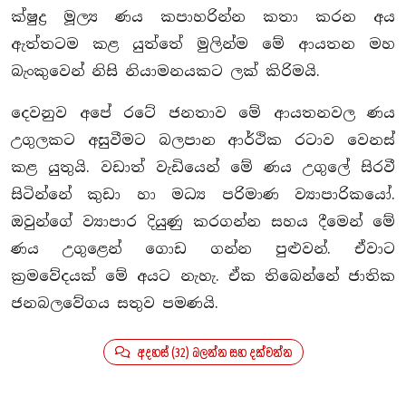
ක්ෂුද්‍ර මූල්‍ය ණය කපාහරින්න කතා කරන අය
ඇත්තටම කළ යුත්තේ මුලින්ම මේ ආයතන මහ
බැංකුවෙන් නිසි නියාමනයකට ලක් කිරිමයි.
දෙවනුව අපේ රටේ ජනතාව මේ ආයතනවල ණය
උගුලකට අසුවීමට බලපාන ආර්ථික රටාව වෙනස්
කළ යුතුයි. වඩාත් වැඩියෙන් මේ ණය උගුලේ සිරවී
සිටින්නේ කුඩා හා මධ්‍ය පරිමාණ ව්‍යාපාරිකයෝ.
ඔවුන්ගේ ව්‍යාපාර දියුණු කරගන්න සහය දීමෙන් මේ
ණය උගුළෙන් ගොඩ ගන්න පුළුවන්. ඒවාට
ක‍්‍රමවේදයක් මේ අයට නැහැ. ඒක තිබෙන්නේ ජාතික
ජනබලවේගය සතුව පමණයි.
අදහස් (32) බලන්න සහ දක්වන්න