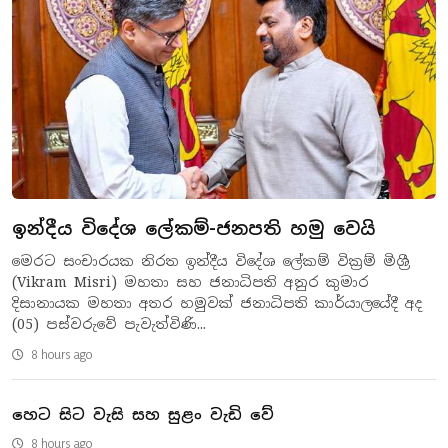
ඉන්දීය විදේශ ලේකම්-ජනපති හමු වෙයි
මෙරට සංචාරයක නිරත ඉන්දීය විදේශ ලේකම් වික්‍රම් මිශ්‍රී
(Vikram Misri) මහතා සහ ජනාධිපති අනුර කුමාර
දිසානායක මහතා අතර හමුවක් ජනාධිපති කාර්යාලයේදී අද
(05) පස්වරුවේ පැවැත්විණි...
8 hours ago
හෙට සිට වැසි සහ සුළං වැඩි වේ
8 hours ago