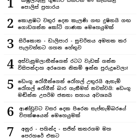
1
කිඹුලාඇළ ගුණාට යනඑන මං නැතිකළ
පොලිස් ප්‍රහාරය
2
කොළඹට වතුර දෙන කැලණි ගඟ දුෂිතයි ගඟ
ගොඩගන්න කෝටි ගාණක මෙහෙයුමක්
3
සිරිකොත - ඩාලිපාර - සුචරිතය අමතක කර
පැලවත්තට ගහන හේතුව
4
අස්වැසුමලාභීන්ගෙන් රටට වැඩක් ගන්න
විසිපන්දාහ අරගෙන නිකම් ඉන්න පුරුදුවෙලා!
5
ඩෙංගු රෝගීන්ගෙන් රෝහල් උතුරයි ඇතැම්
රෝහල් රෝගීන් බාර ගැනීමත් නවත්වයි: ඩෙංගු
මඬින්න උපරිම ජනතා සහාය අවශ්‍යයි
6
ආණ්ඩුවට වසර දෙක පිරෙන සැප්තැම්බරයේ
විපක්ෂයෙන් මෙහෙයුමක්
7
අනුර - පහින්ද - සජිත් කතරගම මහ
පෙරහරේ එකට