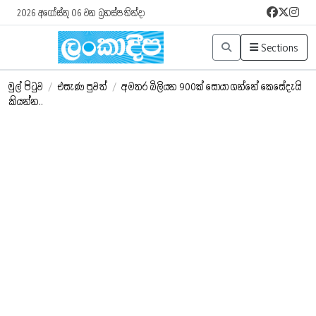
2026 අගෝස්තු 06 වන බ්‍රහස්පතින්දා
Sections
මුල් පිටුව
/
එසැණ පුවත්
/
අමතර බිලියන 900ක් සොයා ගන්නේ කෙසේදැයි
කියන්න..