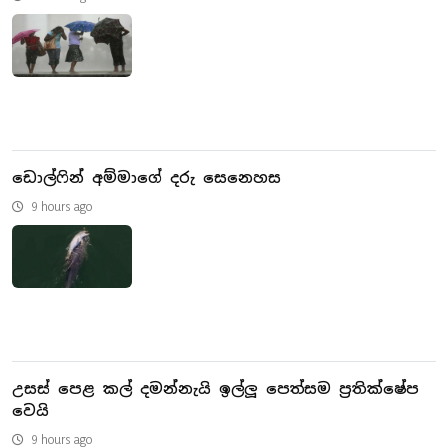
ඩොල්ෆින් අම්මාගේ දරු සෙනෙහස
9 hours ago
උසස් පෙළ කල් දමන්නැයි ඉල්ලූ පෙත්සම ප්‍රතික්ෂේප
වෙයි
9 hours ago