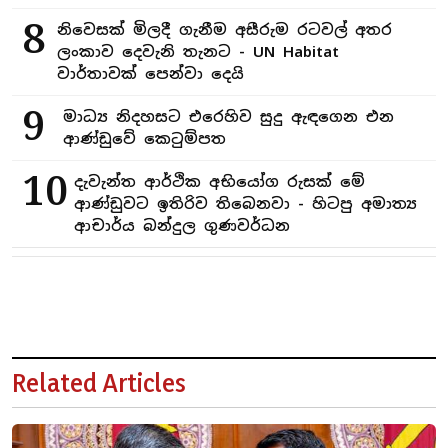
8
නිවෙසක් මිලදී ගැනීම අසීරුම රටවල් අතර
ලංකාව දෙවැනි තැනට - UN Habitat
වාර්තාවක් පෙන්වා දෙයි
9
මාධ්‍ය නිදහසට එරෙහිව සුදු ඇඳගෙන එන
ආණ්ඩුවේ කෙටුම්පත
10
දැවැන්ත ආර්ථික අභියෝග රුසක් මේ
ආණ්ඩුවට ඉතිරිව තිබෙනවා - හිටපු අමාත්‍ය
ආචාර්ය බන්දුල ගුණවර්ධන
Related Articles