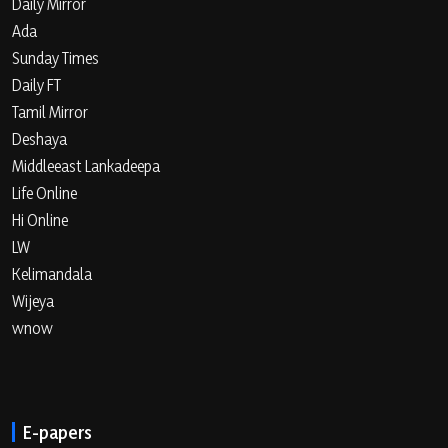
Daily Mirror
Ada
Sunday Times
Daily FT
Tamil Mirror
Deshaya
Middleeast Lankadeepa
Life Online
Hi Online
LW
Kelimandala
Wijeya
wnow
E-papers