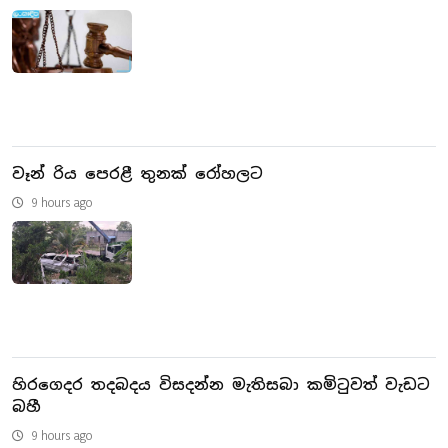
වෑන් රිය පෙරළී තුනක් රෝහලට
9 hours ago
හිරගෙදර තදබදය විසදන්න මැතිසබා කමිටුවත් වැඩට
බහී
9 hours ago