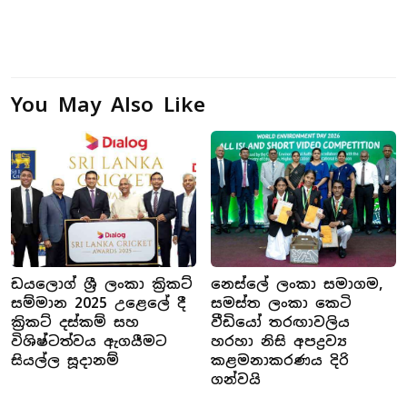
You May Also Like
ඩයලොග් ශ්‍රී ලංකා ක්‍රිකට්
නෙස්ලේ ලංකා සමාගම,
සම්මාන 2025 උළෙලේ දී
සමස්ත ලංකා කෙටි
ක්‍රිකට් දස්කම් සහ
වීඩියෝ තරඟාවලිය
විශිෂ්ටත්වය ඇගයීමට
හරහා නිසි අපද්‍රව්‍ය
සියල්ල සූදානම්
කළමනාකරණය දිරි
ගන්වයි