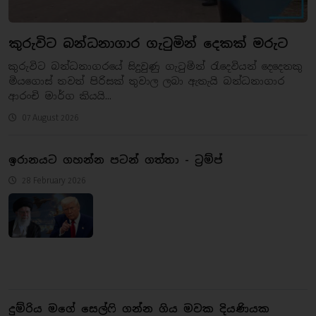
කුරුවිට බන්ධනාගාර ගැටුමින් දෙකක් මරුට
කුරුවිට බන්ධනාගරයේ සිදුවුණු ගැටුමින් රැදෙවියන් දෙදෙනකු
මියගොස් තවත් පිරිසක් තුවාල ලබා ඇතැයි බන්ධනාගාර
ආරංචි මාර්ග කියයි...
07 August 2026
ඉරානයට ගහන්න පටන් ගත්තා - ට්‍රම්ප්
28 February 2026
දුම්රිය මගේ සෙල්ෆි ගන්න ගිය මවක දියණියක