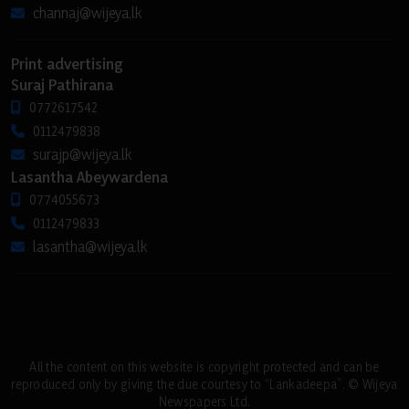
channaj@wijeya.lk
Print advertising
Suraj Pathirana
0772617542
0112479838
surajp@wijeya.lk
Lasantha Abeywardena
0774055673
0112479833
lasantha@wijeya.lk
All the content on this website is copyright protected and can be
reproduced only by giving the due courtesy to “Lankadeepa”. © Wijeya
Newspapers Ltd.