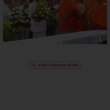
අදහස් (3) බලන්න සහ දක්වන්න