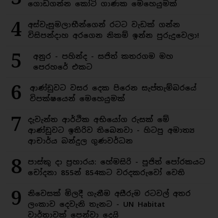
ගොඩගන්න කෝටි ගාණක මෙහෙයුමක්
4
අස්වැසුමලාභීන්ගෙන් රටට වැඩක් ගන්න
විසිපන්දාහ අරගෙන නිකම් ඉන්න පුරුදුවෙලා!
5
අනුර - පහින්ද - සජිත් කතරගම මහ
පෙරහරේ එකට
6
ආණ්ඩුවට වසර දෙක පිරෙන සැප්තැම්බරයේ
විපක්ෂයෙන් මෙහෙයුමක්
7
දැවැන්ත ආර්ථික අභියෝග රුසක් මේ
ආණ්ඩුවට ඉතිරිව තිබෙනවා - හිටපු අමාත්‍ය
ආචාර්ය බන්දුල ගුණවර්ධන
8
පාස්කු දා ප්‍රහාරය: හේමසිරි - පූජිත් පෝරකයට
චෝදනා 855න් 854කට වරදකරුවෝ වෙති
9
නිවෙසක් මිලදී ගැනීම අසීරුම රටවල් අතර
ලංකාව දෙවැනි තැනට - UN Habitat
වාර්තාවක් පෙන්වා දෙයි