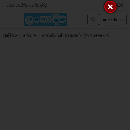
2026 අගෝස්තු 09 වන ඉරිදා
Sections
මුල් පිටුව
/
සේයා රූ
/
අනගාරික ධර්මපාල ජන්ම දින සැමරුමෙන්..