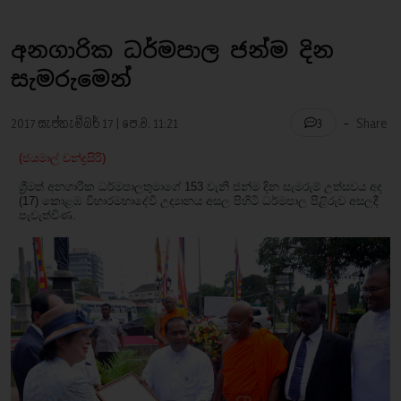
අනගාරික ධර්මපාල ජන්ම දින
සැමරුමෙන්
-
2017 සැප්තැම්බර් 17 | පෙ.ව. 11:21
Share
3
(ජයමාල් චන්ද්‍රසිරි)
ශ්‍රීමත් අනගාරික ධර්මපාලතුමාගේ 153 වැනි ජන්ම දින සැමරුම් උත්සවය අද
(17) කොළඹ විහාරමහාදේවී උද්‍යානය අසල පිහිටි ධර්මපාල පිළිරුව අසලදී
පැවැත්විණ.