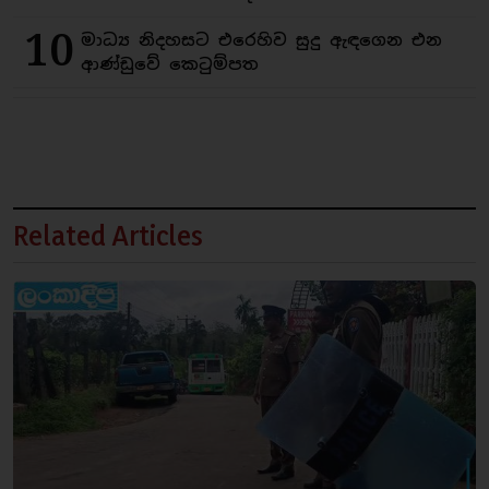
10
මාධ්‍ය නිදහසට එරෙහිව සුදු ඇඳගෙන එන
ආණ්ඩුවේ කෙටුම්පත
Related Articles