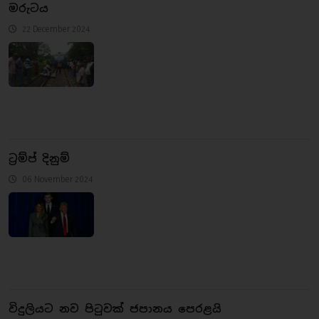
මරුටය
22 December 2024
ට්‍රම්ප් දිනුම්
06 November 2024
විදුලියට නව පිටුවක් ජපානය පෙරළයි