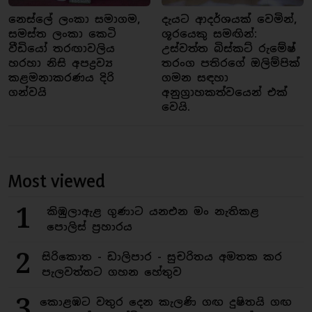
නෙස්ලේ ලංකා සමාගම,
දැයට ආදර්ශයක් වෙමින්,
සමස්ත ලංකා කෙටි
ශූරයෙකු සමඟින්:
වීඩියෝ තරඟාවලිය
උස්වත්ත බිස්කට් රුමේෂ්
හරහා නිසි අපද්‍රව්‍ය
තරංග පතිරගේ ඔලිම්පික්
කළමනාකරණය දිරි
ගමන සඳහා
ගන්වයි
අනුග්‍රාහකත්වයෙන් එක්
වෙයි.
Most viewed
1
කිඹුලාඇළ ගුණාට යනඑන මං නැතිකළ
පොලිස් ප්‍රහාරය
2
සිරිකොත - ඩාලිපාර - සුචරිතය අමතක කර
පැලවත්තට ගහන හේතුව
3
කොළඹට වතුර දෙන කැලණි ගඟ දුෂිතයි ගඟ