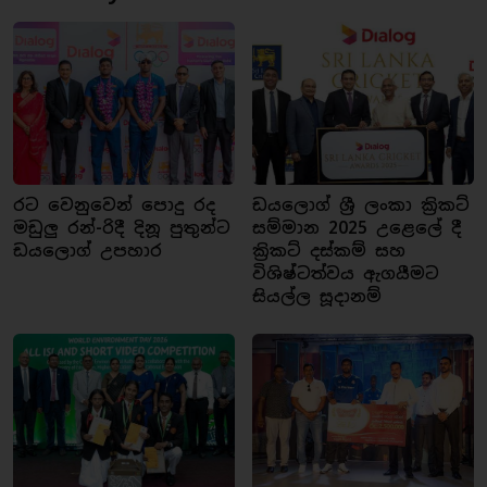
රට වෙනුවෙන් පොදු රද
ඩයලොග් ශ්‍රී ලංකා ක්‍රිකට්
මඩුලු රන්-රිදී දිනූ පුතුන්ට
සම්මාන 2025 උළෙලේ දී
ඩයලොග් උපහාර
ක්‍රිකට් දස්කම් සහ
විශිෂ්ටත්වය ඇගයීමට
සියල්ල සූදානම්