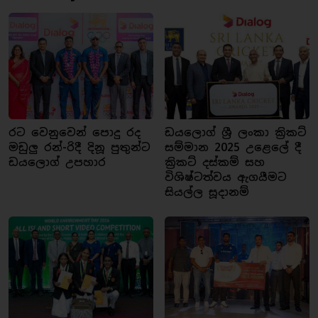
රට වෙනුවෙන් පොදු රද
ඩයලොග් ශ්‍රී ලංකා ක්‍රිකට්
මඩුලු රන්-රිදී දිනූ පුතුන්ට
සම්මාන 2025 උළෙලේ දී
ඩයලොග් උපහාර
ක්‍රිකට් දස්කම් සහ
විශිෂ්ටත්වය ඇගයීමට
සියල්ල සූදානම්