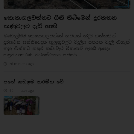
කොකාගලවත්තට ගිනි තිබීමෙන් දුරකතන
කණුවලට දැඩි හානි
මඩොල්සිම කොකාගලවත්තේ හටගත් හදිසි ගින්නකින්
දුරකථන සන්නිවේදන කුලුනුවලට විදුලිය සපයන විදුලි රැහැන්
කනු ගින්නට හසුවි කඩාවැටි විනාශවී ඇතයි ආපදා
කළමනාකරණ මධ්‍යස්ථානය පවසයි ...
26 minutes ago
පහේ කඩඉම ආරම්භ වේ
40 minutes ago