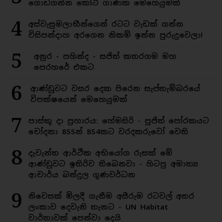
ගොඩගන්න කෝටි ගාණක මෙහෙයුමක්
4
අස්වැසුමලාභීන්ගෙන් රටට වැඩක් ගන්න
විසිපන්දාහ අරගෙන නිකම් ඉන්න පුරුදුවෙලා!
5
අනුර - පහින්ද - සජිත් කතරගම මහ
පෙරහරේ එකට
6
ආණ්ඩුවට වසර දෙක පිරෙන සැප්තැම්බරයේ
විපක්ෂයෙන් මෙහෙයුමක්
7
පාස්කු දා ප්‍රහාරය: හේමසිරි - පූජිත් පෝරකයට
චෝදනා 855න් 854කට වරදකරුවෝ වෙති
8
දැවැන්ත ආර්ථික අභියෝග රුසක් මේ
ආණ්ඩුවට ඉතිරිව තිබෙනවා - හිටපු අමාත්‍ය
ආචාර්ය බන්දුල ගුණවර්ධන
9
නිවෙසක් මිලදී ගැනීම අසීරුම රටවල් අතර
ලංකාව දෙවැනි තැනට - UN Habitat
වාර්තාවක් පෙන්වා දෙයි