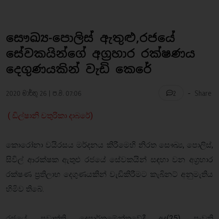
සෞඛ්‍ය-පොලිස් ඇතුළු,රජයේ
සේවකයින්ගේ අග්‍රහාර රක්ෂණය
දෙගුණයකින් වැඩි කෙරේ
-
2020 මාර්තු 26 | ප.ව. 07:06
Share
2
( ඩිල්ෂානි චතුරිකා දාබරේ)
කොරෝනා වයිරසය මර්දනය කිරීමෙහි නිරත සෞඛ්‍ය, පොලිස්,
සිවිල් ආරක්ෂක ඇතුළු රජයේ සේවකයින් සඳහා වන අග්‍රහාර
රක්ෂණ ප්‍රතිලාභ දෙගුණයකින් වැඩිකිරීමට කැබිනට් අනුමැතිය
හිමිව තිබේ.
රජයේ ප්‍රවෘත්ති දෙපාර්තමේන්තුවේදී අද(25) පැවති