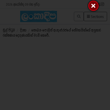
2026 අගෝස්තු 09 වන ඉරිදා
Sections
මුල් පිටුව
/
දියත
/
සෞඛ්‍ය-පොලිස් ඇතුළු,රජයේ සේවකයින්ගේ අග්‍රහාර
රක්ෂණය දෙගුණයකින් වැඩි කෙරේ..