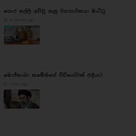
හොර සල්ලි අච්චු ගැසූ ව්‍යාපාරිකයා මාට්ටු
45 minutes ago
මොජ්තාබා කමේනිගේ වීඩියෝවක් එළියට
2 hours ago