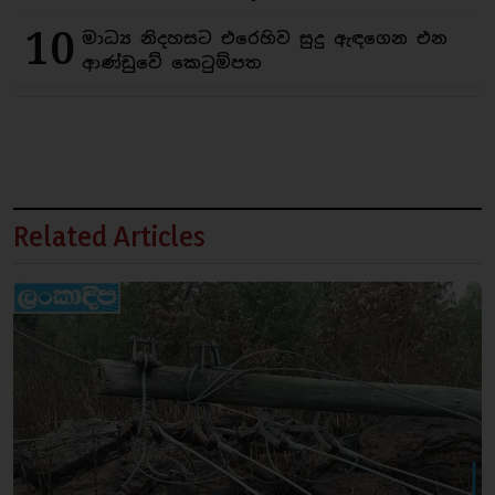
10
මාධ්‍ය නිදහසට එරෙහිව සුදු ඇඳගෙන එන
ආණ්ඩුවේ කෙටුම්පත
Related Articles