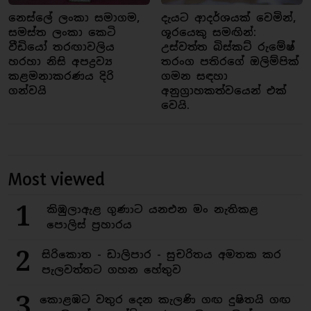
නෙස්ලේ ලංකා සමාගම,
දැයට ආදර්ශයක් වෙමින්,
සමස්ත ලංකා කෙටි
ශූරයෙකු සමඟින්:
වීඩියෝ තරඟාවලිය
උස්වත්ත බිස්කට් රුමේෂ්
හරහා නිසි අපද්‍රව්‍ය
තරංග පතිරගේ ඔලිම්පික්
කළමනාකරණය දිරි
ගමන සඳහා
ගන්වයි
අනුග්‍රාහකත්වයෙන් එක්
වෙයි.
Most viewed
1
කිඹුලාඇළ ගුණාට යනඑන මං නැතිකළ
පොලිස් ප්‍රහාරය
2
සිරිකොත - ඩාලිපාර - සුචරිතය අමතක කර
පැලවත්තට ගහන හේතුව
3
කොළඹට වතුර දෙන කැලණි ගඟ දුෂිතයි ගඟ