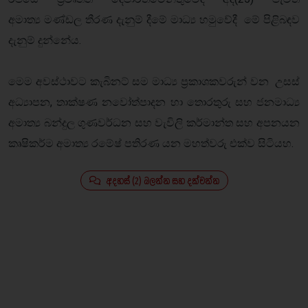
අමාත්‍ය මණ්ඩල තීරණ දැනුම් දීමේ මාධ්‍ය හමුවේදී මේ පිළිබඳව
දැනුම් දුන්නේය.
මෙම අවස්ථාවට කැබිනට් සම මාධ්‍ය ප්‍රකාශකවරුන් වන උසස්
අධ්‍යාපන, තාක්ෂණ නවෝත්පාදන හා තොරතුරු සහ ජනමාධ්‍ය
අමාත්‍ය බන්දුල ගුණවර්ධන සහ වැවිලි කර්මාන්ත සහ අපනයන
කෘෂිකර්ම අමාත්‍ය රමේෂ් පතිරණ යන මහත්වරු එක්ව සිටියහ.
අදහස් (2) බලන්න සහ දක්වන්න