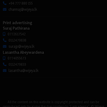
+94 777 880 155
channaj@wijeya.lk
Print advertising
Suraj Pathirana
0772617542
0112479838
surajp@wijeya.lk
Lasantha Abeywardena
0774055673
0112479833
lasantha@wijeya.lk
All the content on this website is copyright protected and can be
reproduced only by giving the due courtesy to “Lankadeepa”. © Wijeya