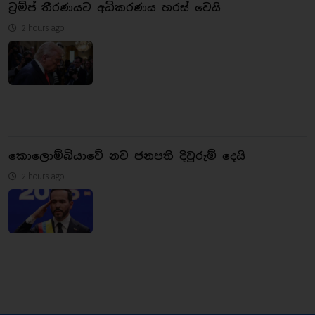
ට්‍රම්ප් තීරණයට අධිකරණය හරස් වෙයි
2 hours ago
කොලොම්බියාවේ නව ජනපති දිවුරුම් දෙයි
2 hours ago