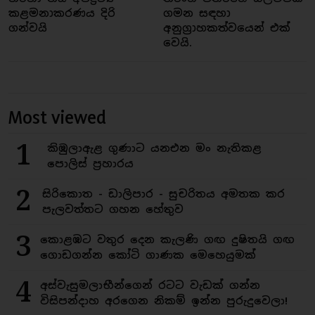
කළමනාකරණය දිරි
ගමන සඳහා
ගන්වයි
අනුග්‍රාහකත්වයෙන් එක්
වෙයි.
Most viewed
1
කිඹුලාඇළ ගුණාට යනඑන මං නැතිකළ
පොලිස් ප්‍රහාරය
2
සිරිකොත - ඩාලිපාර - සුචරිතය අමතක කර
පැලවත්තට ගහන හේතුව
3
කොළඹට වතුර දෙන කැලණි ගඟ දුෂිතයි ගඟ
ගොඩගන්න කෝටි ගාණක මෙහෙයුමක්
4
අස්වැසුමලාභීන්ගෙන් රටට වැඩක් ගන්න
විසිපන්දාහ අරගෙන නිකම් ඉන්න පුරුදුවෙලා!