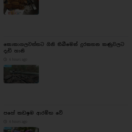
කොකාගලවත්තට ගිනි තිබීමෙන් දුරකතන කණුවලට
දැඩි හානි
6 hours ago
පහේ කඩඉම ආරම්භ වේ
6 hours ago