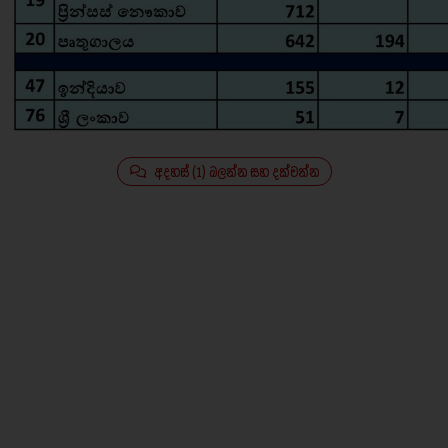
අදහස් (1) බලන්න සහ දක්වන්න