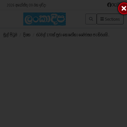
2026 අගෝස්තු 09 වන ඉරිදා
Sections
මුල් පිටුව
/
දියත
/
රටවල් 170ක් පුරා කොරෝනා වෛරසය පැතිරයයි..