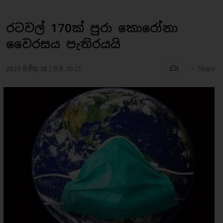
රටවල් 170ක් පුරා කොරෝනා
වෛරසය පැතිරයයි
-
2020 මාර්තු 18 | ප.ව. 10:21
Share
1