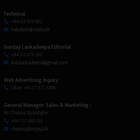
Technical
+94 112 479 882
helpdesk@wijeya.lk
Sunday Lankadeepa Editorial
+94 112 479 260
iridalankadeepa@gmail.com
Web Advertising Inquiry
Dilan: +94 77 372 7288
General Manager: Sales & Marketing :
Mr Channa Jayasinghe
+94 777 880 155
channaj@wijeya.lk