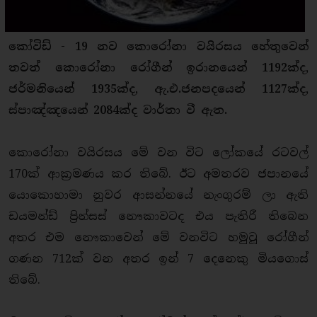
කෝවිඩ් - 19 නව කොරෝනා වයිරසය හේතුවෙන්
තවත් කොරෝනා රෝගීන් ඉරානයෙන් 1192ක්ද,
ජර්මනියෙන් 1935ක්ද, ඇ.එ.ජනපදයෙන් 1127ක්ද,
ස්පාඤ්ඤයෙන් 2084ක්ද වාර්තා වී ඇත.
කොරෝනා වයිරසය මේ වන විට ලෝකයේ රටවල්
170ක් ආක්‍රමණය කර තිබේ. ඊට අමතරව ජපානයේ
යොකොහාමා නුවර ආසන්නයේ නැංගුරම් ලා ඇති
ඩයමන්ඩ් ප්‍රින්සස් නෞකාවටද එය පැතිරී තිබෙන
අතර එම නෞකාවෙන් මේ වනවිට හමුවූ රෝගීන්
ගණන 712ක් වන අතර ඉන් 7 දෙනෙකු මියගොස්
තිබේ.