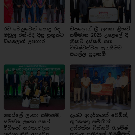
රට වෙනුවෙන් පොදු රද
ඩයලොග් ශ්‍රී ලංකා ක්‍රිකට්
මඩුලු රන්-රිදී දිනූ පුතුන්ට
සම්මාන 2025 උළෙලේ දී
ඩයලොග් උපහාර
ක්‍රිකට් දස්කම් සහ
විශිෂ්ටත්වය ඇගයීමට
සියල්ල සූදානම්
නෙස්ලේ ලංකා සමාගම,
දැයට ආදර්ශයක් වෙමින්,
සමස්ත ලංකා කෙටි
ශූරයෙකු සමඟින්:
වීඩියෝ තරඟාවලිය
උස්වත්ත බිස්කට් රුමේෂ්
හරහා නිසි අපද්‍රව්‍ය
තරංග පතිරගේ ඔලිම්පික්