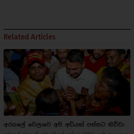
Related Articles
අරගලේ වෙලාවෙ අපි අඩියක් පස්සට තිව්වා