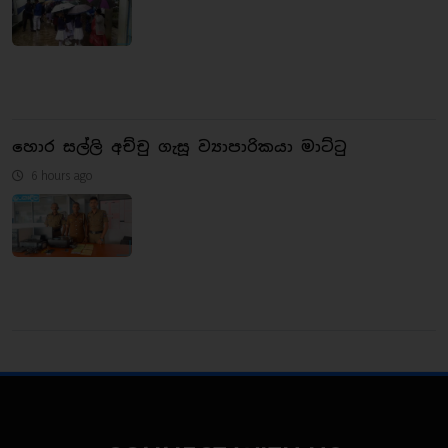
හොර සල්ලි අච්චු ගැසූ ව්‍යාපාරිකයා මාට්ටු
6 hours ago