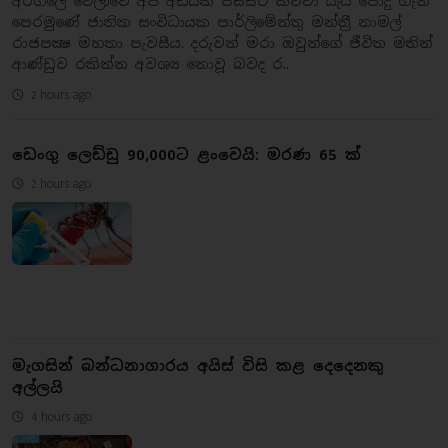
අරගලේ වෙලාවේ අපි අඩියක් පස්සට කිව්වා යැයි පොදු ගැන
පෙරමුණේ ජාතික සංවිධායක පාර්ලිමේන්තු මන්ත්‍රී නාමල්
රාජපක්‍ෂ මහතා පැවසීය. දරුවන් මරා ඔවුන්ගේ ජීවිත මතින්
ආණ්ඩුව රකින්න අවශ්‍ය නොවූ බවද ර..
2 hours ago
ඩෙංගු ලෙඩ්ඩු 90,000ට ළංවෙයි: මරණ 65 ක්
2 hours ago
මැගසින් බන්ධනාගාරය අයිස් විසි කළ දෙදෙනකු
අල්ලයි
4 hours ago