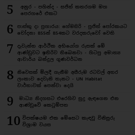
5
අනුර - පහින්ද - සජිත් කතරගම මහ
පෙරහරේ එකට
6
පාස්කු දා ප්‍රහාරය: හේමසිරි - පූජිත් පෝරකයට
චෝදනා 855න් 854කට වරදකරුවෝ වෙති
7
දැවැන්ත ආර්ථික අභියෝග රුසක් මේ
ආණ්ඩුවට ඉතිරිව තිබෙනවා - හිටපු අමාත්‍ය
ආචාර්ය බන්දුල ගුණවර්ධන
8
නිවෙසක් මිලදී ගැනීම අසීරුම රටවල් අතර
ලංකාව දෙවැනි තැනට - UN Habitat
වාර්තාවක් පෙන්වා දෙයි
9
මාධ්‍ය නිදහසට එරෙහිව සුදු ඇඳගෙන එන
ආණ්ඩුවේ කෙටුම්පත
10
විපක්ෂයම එක මේසෙට කැඳවූ විනිසුරු
විශ්‍රාම වයස