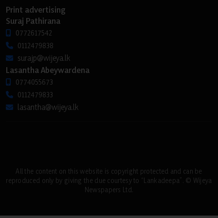
Print advertising
Suraj Pathirana
0772617542
0112479838
surajp@wijeya.lk
Lasantha Abeywardena
0774055673
0112479833
lasantha@wijeya.lk
All the content on this website is copyright protected and can be
reproduced only by giving the due courtesy to “Lankadeepa”. © Wijeya
Newspapers Ltd.