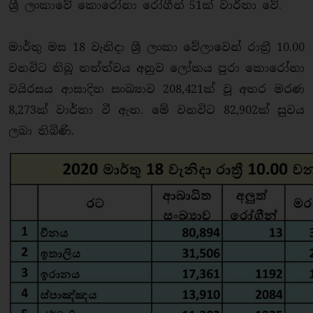
ශ්‍රී ලංකාවේ කොරෝනා රෝගීන් 51ක් වාර්තා වේ.
මාර්තු මස 18 වැනිදා ශ්‍රී ලංකා වේලාවෙන් රාත්‍රී 10.00
වනවිට තිබූ තත්ත්වය අනුව ලෝකය පුරා කොරෝනා
වයිරසය ආසාදිත සංඛ්‍යාව 208,421ක් වූ අතර මරණ
8,273ක් වාර්තා වී ඇත. මේ වනවිට 82,902ක් සුවය
ලබා තිබිණි.