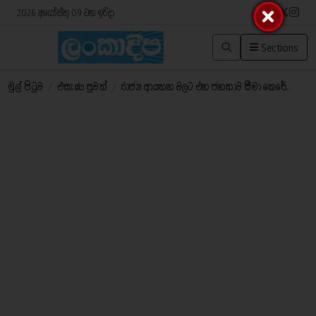
2026 අගෝස්තු 09 වන ඉරිදා
Sections
මුල් පිටුව
/
එසැණ පුවත්
/
රාජ්‍ය ආයතන වලට එන ජනතාව සීමා කෙරේ..