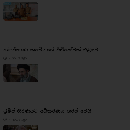
මොජ්තාබා කමේනිගේ වීඩියෝවක් එළියට
4 hours ago
ට්‍රම්ප් තීරණයට අධිකරණය හරස් වෙයි
4 hours ago