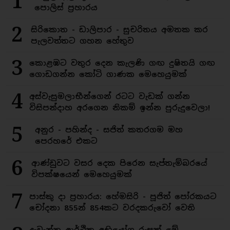
1
පොලිස් ප්‍රහාරය
2
සිරිකොත - ඩාලිපාර - සුචරිතය අමතක කර
පැලවත්තට ගහන හේතුව
3
කොළඹට වතුර දෙන කැලණි ගඟ දුෂිතයි ගඟ
ගොඩගන්න කෝටි ගාණක මෙහෙයුමක්
4
අස්වැසුමලාභීන්ගෙන් රටට වැඩක් ගන්න
විසිපන්දාහ අරගෙන නිකම් ඉන්න පුරුදුවෙලා!
5
අනුර - පහින්ද - සජිත් කතරගම මහ
පෙරහරේ එකට
6
ආණ්ඩුවට වසර දෙක පිරෙන සැප්තැම්බරයේ
විපක්ෂයෙන් මෙහෙයුමක්
7
පාස්කු දා ප්‍රහාරය: හේමසිරි - පූජිත් පෝරකයට
චෝදනා 855න් 854කට වරදකරුවෝ වෙති
දැවැන්ත ආර්ථික අභියෝග රුසක් මේ