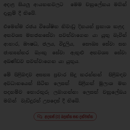
අදාළ සියලු ආයතනවලට මෙම චක්‍රලේකය මගින්
දැනුම් දී තිබේ.
එමෙන්ම රජය විශේෂිත නිවාඩු දිනයන් ප්‍රකාශ කළද
අතවශ්‍ය මහජනසේවා පවත්වාගෙන යා යුතු බැවින්
ආහාර, ඖෂධ, ජලය, විදුලිය, සෞඛ්‍ය සේවා සහ
ජාත්‍යන්තර බැංකු සේවා ඇතුළු අතවශ්‍ය සේවා
අඛණ්ඩව පවත්වාගෙන යා යුතුය.
මේ පිළිබඳව අසත්‍ය ප්‍රචාර සිදු කරන්නන් පිළිබඳව
අවධානයෙන් සිටින ලෙසත් පිළිගත් මුලාශ මත
පදනම්ව තොරතුරු ලබාගන්නා ලෙසත් චක්‍රලේඛය
මගින් වැඩිදුරත් උපදෙස් දී තිබේ.
අදහස් (0) බලන්න සහ දක්වන්න