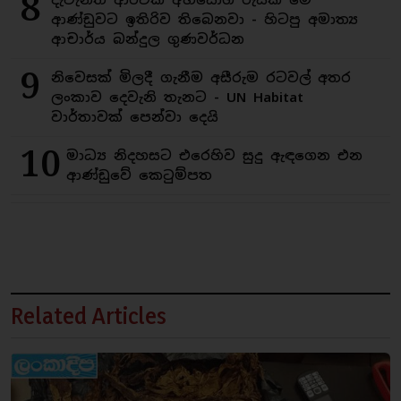
8
ආණ්ඩුවට ඉතිරිව තිබෙනවා - හිටපු අමාත්‍ය
ආචාර්ය බන්දුල ගුණවර්ධන
9
නිවෙසක් මිලදී ගැනීම අසීරුම රටවල් අතර
ලංකාව දෙවැනි තැනට - UN Habitat
වාර්තාවක් පෙන්වා දෙයි
10
මාධ්‍ය නිදහසට එරෙහිව සුදු ඇඳගෙන එන
ආණ්ඩුවේ කෙටුම්පත
Related Articles