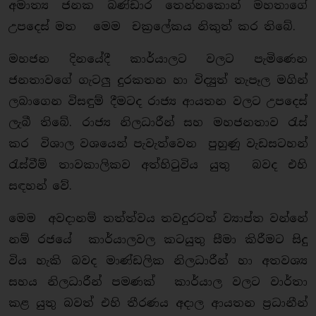
අමාත්‍ය ජනක බණ්ඩාර තෙන්නකොන් මහතාගේ
උපදෙස් මත මෙම චක්‍රලේකය නිකුත් කර තිබේ.
මහජන දිනයේදී කාර්යාලට වලට පැමිණෙන
ජනතාවගේ ගැටලු දුරකතන හා විද්‍යුත් තැපෑල මගින්
ලබාගෙන විසඳුම් දීමටද රාජ්‍ය ආයතන වලට උපදෙස්
ලැබී තිබේ. රාජ්‍ය නිලධාරීන් සහ මහජනතාව රැස්
කර විශාල වශයෙන් පැවැත්වෙන පුහුණු වැඩසටහන්
රැස්වීම් තාවකාලිකව අත්හිටුවිය යුතු බවද එහි
සඳහන් වේ.
මෙම අවදානම් තත්ත්වය තවදුරටත් ව්‍යාප්ත වන්නේ
නම් රජයේ කාර්යාලවල කටයුතු සීමා කිරීමට සිදු
විය හැකි බවද මාණ්ඩලික නිලධාරීන් හා අතවශ්‍ය
සහය නිලධාරීන් පමණක් කාර්යාල වලට වාර්තා
කළ යුතු බවත් එහි තීරණය අදාල ආයතන ප්‍රධානීන්