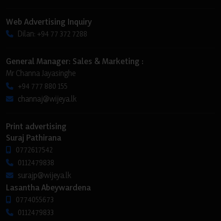
Web Advertising Inquiry
Dilan: +94 77 372 7288
General Manager: Sales & Marketing :
Mr Channa Jayasinghe
+94 777 880 155
channaj@wijeya.lk
Print advertising
Suraj Pathirana
0772617542
0112479838
surajp@wijeya.lk
Lasantha Abeywardena
0774055673
0112479833