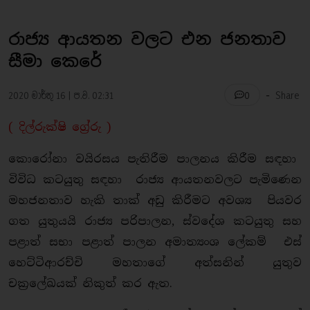
රාජ්‍ය ආයතන වලට එන ජනතාව
සීමා කෙරේ
-
2020 මාර්තු 16 | ප.ව. 02:31
Share
0
( දිල්රුක්ෂි ග්‍රේරු )
කොරෝනා වයිරසය පැතිරීම පාලනය කිරීම සඳහා
විවිධ කටයුතු සඳහා රාජ්‍ය ආයතනවලට පැමිණෙන
මහජනතාව හැකි තාක් අඩු කිරීමට අවශ්‍ය පියවර
ගත යුතුයයි රාජ්‍ය පරිපාලන, ස්වදේශ කටයුතු සහ
පළාත් සභා පළාත් පාලන අමාත්‍යංශ ලේකම් එස්
හෙට්ටිආරච්චි මහතාගේ අත්සනින් යුතුව
චක්‍රලේඛයක් නිකුත් කර ඇත.