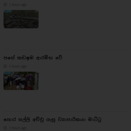
2 hours ago
පහේ කඩඉම ආරම්භ වේ
3 hours ago
හොර සල්ලි අච්චු ගැසූ ව්‍යාපාරිකයා මාට්ටු
3 hours ago