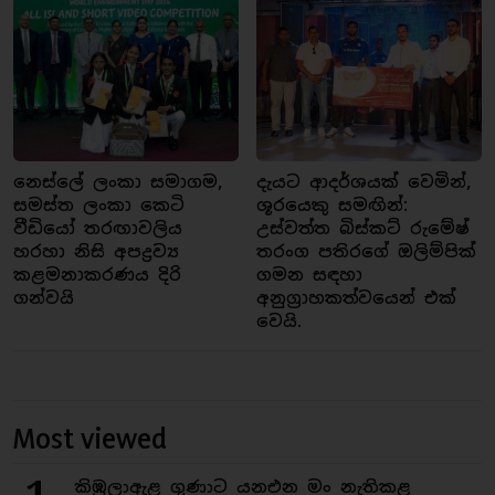
නෙස්ලේ ලංකා සමාගම,
දැයට ආදර්ශයක් වෙමින්,
සමස්ත ලංකා කෙටි
ශූරයෙකු සමඟින්:
වීඩියෝ තරඟාවලිය
උස්වත්ත බිස්කට් රුමේෂ්
හරහා නිසි අපද්‍රව්‍ය
තරංග පතිරගේ ඔලිම්පික්
කළමනාකරණය දිරි
ගමන සඳහා
ගන්වයි
අනුග්‍රාහකත්වයෙන් එක්
වෙයි.
Most viewed
කිඹුලාඇළ ගුණාට යනඑන මං නැතිකළ