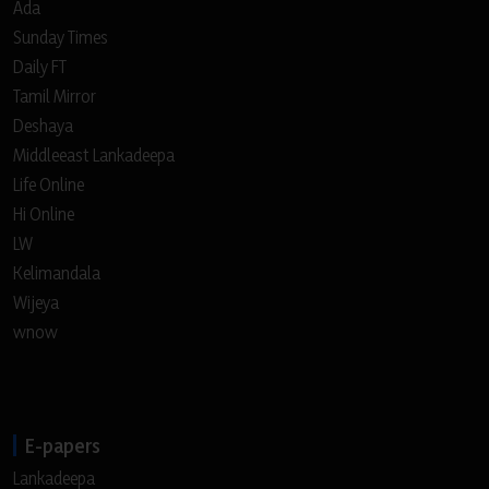
Ada
Sunday Times
Daily FT
Tamil Mirror
Deshaya
Middleeast Lankadeepa
Life Online
Hi Online
LW
Kelimandala
Wijeya
wnow
E-papers
Lankadeepa