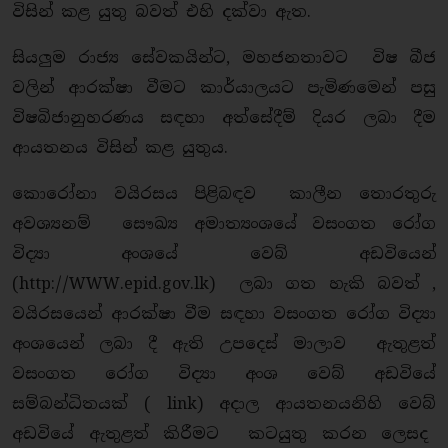
විසින් කළ යුතු බවත් එහි දක්වා ඇත.
සියලුම රාජ්‍ය සේවකයින්ට, මහජනතාවට විෂ බීජ
වලින් ආරක්ෂා වීමට කාර්යාලයට පැමිණමෙන් පසු
විෂබිජානුහරණය සඳහා අත්සේදීම් දියර ලබා දීම
ආයතනය විසින් කළ යුතුය.
කොරෝනා වයිරසය පිළිබඳව කාලීන තොරතුරු
අවශ්‍යනම් සෞඛ්‍ය අමාත්‍යංශයේ වසංගත රෝග
විද්‍යා අංශයේ වෙබ් අඩවියෙන්
(
http://WWW.epid.gov.lk
) ලබා ගත හැකි බවත් ,
වයිරසයෙන් ආරක්ෂා වීම සඳහා වසංගත රෝග විද්‍යා
අංශයෙන් ලබා දී ඇති උපදෙස් මාලාව ඇතුළත්
වසංගත රෝග විද්‍යා අංශ වෙබ් අඩවියේ
සම්බන්ධිතයක් ( link) අදාල ආයතනයනිහි වෙබ්
අඩවියේ ඇතුළත් කිරීමට කටයුතු කරන ලෙසද