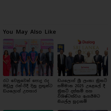
You May Also Like
රට වෙනුවෙන් පොදු රද
ඩයලොග් ශ්‍රී ලංකා ක්‍රිකට්
මඩුලු රන්-රිදී දිනූ පුතුන්ට
සම්මාන 2025 උළෙලේ දී
ඩයලොග් උපහාර
ක්‍රිකට් දස්කම් සහ
විශිෂ්ටත්වය ඇගයීමට
සියල්ල සූදානම්