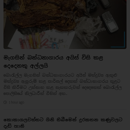
මැගසින් බන්ධනාගාරය අයිස් විසි කළ
දෙදෙනකු අල්ලයි
බොරැල්ල මැගසින් බන්ධනාගාරයට අයිස් මත්ද්‍රව්‍ය ඇතුළු
මත්ද්‍රව්‍ය ඇසුරුම් කළ පාර්සල් දෙකක් බන්ධානාගරය තුළට
විසි කිරීමට උත්සාහ කළ සැකකරුවන් දෙදෙනෙක් බොරැල්ල
පොලිසියේ නිලධාරීන් විසින් අත..
1 hour ago
කොකාගලවත්තට ගිනි තිබීමෙන් දුරකතන කණුවලට
දැඩි හානි