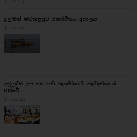
1 hour ago
සුළඟින් මඩකළපුව ජනජීවිතය අඩාලයි
1 hour ago
උඩුනුවර උප සභාපති හැමෝගෙම කැමැත්තෙන්
පත්වේ
1 hour ago