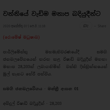
වන්නියේ වැඩිම මනාප බදියුදීන්ට
-
2020 අගෝස්තු 07 | පෙ.ව. 11:18
Share
2
(රොමේෂ් මධුෂංඛ)
පාර්ලිමේන්තු මහමැතිවරණයේදී සමගි
ජනබලවේගයෙන් තරඟ කළ රිෂාඩ් බදියුදීන් මහතා
මනාප 28,203ක් ලබාගනිමින් වන්නි දිස්ත්‍රික්කයෙන්
මුල් තැනට තේරී පත්විය.
සමගි ජනබලවේගය - මන්ත්‍රී ආසන 01
අබ්දුල් රිෂාඩ් බදියුදීන් - 28,203