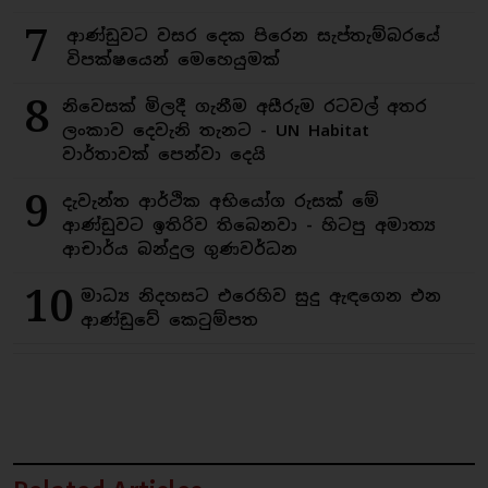
7
ආණ්ඩුවට වසර දෙක පිරෙන සැප්තැම්බරයේ
විපක්ෂයෙන් මෙහෙයුමක්
8
නිවෙසක් මිලදී ගැනීම අසීරුම රටවල් අතර
ලංකාව දෙවැනි තැනට - UN Habitat
වාර්තාවක් පෙන්වා දෙයි
9
දැවැන්ත ආර්ථික අභියෝග රුසක් මේ
ආණ්ඩුවට ඉතිරිව තිබෙනවා - හිටපු අමාත්‍ය
ආචාර්ය බන්දුල ගුණවර්ධන
10
මාධ්‍ය නිදහසට එරෙහිව සුදු ඇඳගෙන එන
ආණ්ඩුවේ කෙටුම්පත