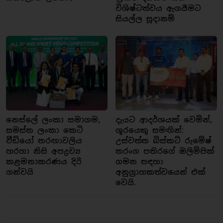
විශිෂ්ටත්වය ඇගයීමට
සියල්ල සූදානම්
නෙස්ලේ ලංකා සමාගම,
දැයට ආදර්ශයක් වෙමින්,
සමස්ත ලංකා කෙටි
ශූරයෙකු සමඟින්:
වීඩියෝ තරඟාවලිය
උස්වත්ත බිස්කට් රුමේෂ්
හරහා නිසි අපද්‍රව්‍ය
තරංග පතිරගේ ඔලිම්පික්
කළමනාකරණය දිරි
ගමන සඳහා
ගන්වයි
අනුග්‍රාහකත්වයෙන් එක්
වෙයි.