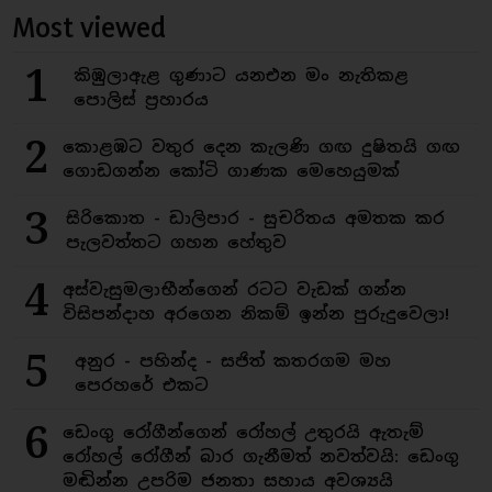
Most viewed
1
කිඹුලාඇළ ගුණාට යනඑන මං නැතිකළ
පොලිස් ප්‍රහාරය
2
කොළඹට වතුර දෙන කැලණි ගඟ දුෂිතයි ගඟ
ගොඩගන්න කෝටි ගාණක මෙහෙයුමක්
3
සිරිකොත - ඩාලිපාර - සුචරිතය අමතක කර
පැලවත්තට ගහන හේතුව
4
අස්වැසුමලාභීන්ගෙන් රටට වැඩක් ගන්න
විසිපන්දාහ අරගෙන නිකම් ඉන්න පුරුදුවෙලා!
5
අනුර - පහින්ද - සජිත් කතරගම මහ
පෙරහරේ එකට
6
ඩෙංගු රෝගීන්ගෙන් රෝහල් උතුරයි ඇතැම්
රෝහල් රෝගීන් බාර ගැනීමත් නවත්වයි: ඩෙංගු
මඬින්න උපරිම ජනතා සහාය අවශ්‍යයි