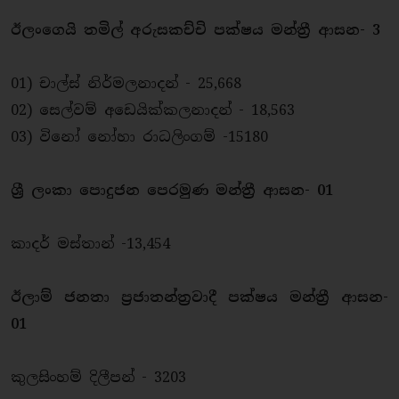
ඊලංගෙයි තමිල් අරුසකච්චි පක්ෂය මන්ත්‍රී ආසන- 3
01) චාල්ස් නිර්මලනාදන් - 25,668
02) සෙල්වම් අඩෙයික්කලනාදන් - 18,563
03) විනෝ නෝහා රාධලිංගම් -15180
ශ්‍රී ලංකා පොදුජන පෙරමුණ මන්ත්‍රී ආසන- 01
කාදර් මස්තාන් -13,454
ඊලාම් ජනතා ප්‍රජාතන්ත්‍රවාදී පක්ෂය මන්ත්‍රී ආසන-
01
කුලසිංහම් දිලීපන් - 3203