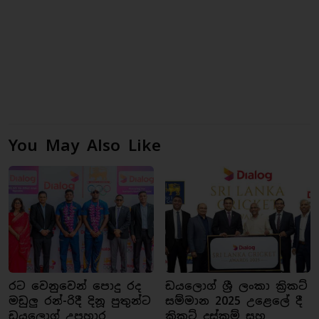
You May Also Like
රට වෙනුවෙන් පොදු රද
ඩයලොග් ශ්‍රී ලංකා ක්‍රිකට්
මඩුලු රන්-රිදී දිනූ පුතුන්ට
සම්මාන 2025 උළෙලේ දී
ඩයලොග් උපහාර
ක්‍රිකට් දස්කම් සහ