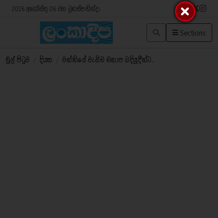
2026 අගෝස්තු 06 වන බ්‍රහස්පතින්දා
Sections
මුල් පිටුව
/
දියත
/
වන්නියේ වැඩිම මනාප බදියුදීන්ට..