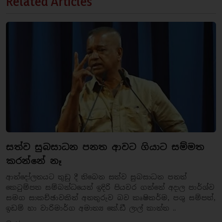
Related Articles
සත්ව සුබසාධන පනත ආවට ගියාට සම්මත
කරන්නේ නෑ
ආන්දෝලනයට තුඩු දී තිබෙන සත්ව සුබසාධන පනත්
කෙටුම්පත සම්බන්ධයෙන් ඉදිරි පියවර ගන්නේ අදාල පාර්ශ්ව
සමග සාකච්ඡාවකින් අනතුරුව බව කෘෂිකර්ම, පශු සම්පත්,
ඉඩම් හා වාරිමාර්ග අමාත්‍ය කේ.ඩී ලාල් කාන්ත ..