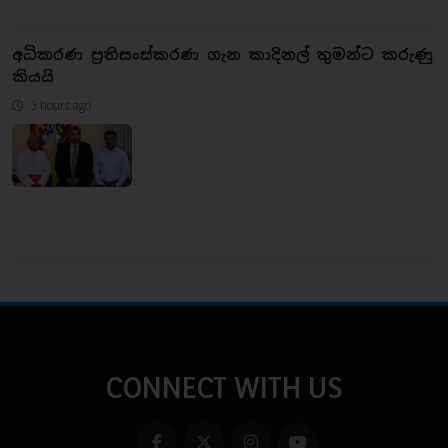
අධිකරණ ප්‍රතිසංස්කරණ ගැන කාදිනල් තුමන්ට කරුණු
කියයි
3 hours ago
CONNECT WITH US