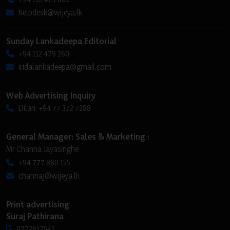
helpdesk@wijeya.lk
Sunday Lankadeepa Editorial
+94 112 479 260
iridalankadeepa@gmail.com
Web Advertising Inquiry
Dilan: +94 77 372 7288
General Manager: Sales & Marketing :
Mr Channa Jayasinghe
+94 777 880 155
channaj@wijeya.lk
Print advertising
Suraj Pathirana
0772617542