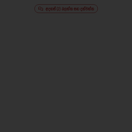
අදහස් (2) බලන්න සහ දක්වන්න