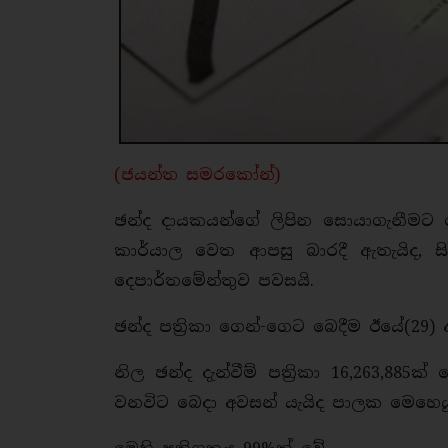
(ජයන්ත සමරකෝන්)
ඡන්ද දායකයන්ගේ ලිපින සොයාගැනීමට නොහැ
කාර්යාල වෙත ආපසු බාරදී ඇතැයිද, ස
දෙපාර්තමේන්තුව පවසයි.
ඡන්ද පත්‍රිකා ගෙන්-ගෙට බෙදීම ඊයේ(29) 
නිල ඡන්ද දැන්වීම් පත්‍රිකා 16,263,885
වනවිට බෙදා අවසන් යැයිද පාලක මෙහෙයුම