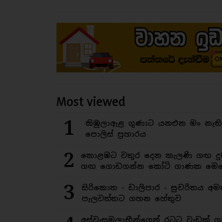
Most viewed
1
කිඹුලාඇළ ගුණාට යනඑන මං නැත
පොලිස් ප්‍රහාරය
2
කොළඹට වතුර දෙන කැලණි ගඟ දුෂ
ගඟ ගොඩගන්න කෝටි ගාණක මෙහ
3
සිරිකොත - ඩාලිපාර - සුචරිතය 
පැලවත්තට ගහන හේතුව
අස්වැසුමලාභීන්ගෙන් රටට වැඩක් ග