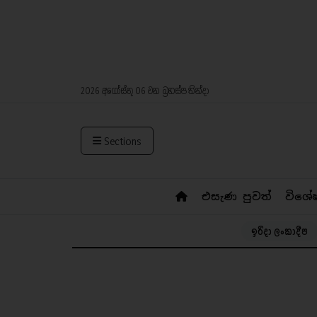
2026 අගෝස්තු 06 වන බ්‍රහස්පතින්දා
Sections
එසැණ පුවත්
විශේ
ඉරිදා ලංකාදීප