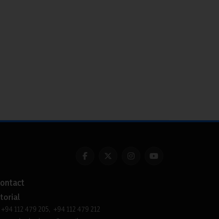
ontact
torial
+94 112 479 205, +94 112 479 212