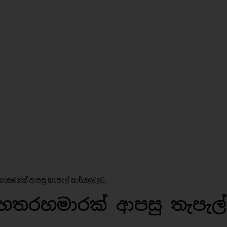
 හතරහමාරක් ආපසු තැපැල් කාර්යාලවලට..
ෂ හතරහමාරක් ආපසු තැපැල්