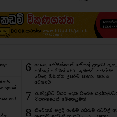
6
ිකළ
ඩෙංගු රෝගීන්ගෙන් රෝහල් උතුරයි ඇතැ
රෝහල් රෝගීන් බාර ගැනීමත් නවත්වයි:
ඩෙංගු මඬින්න උපරිම ජනතා සහාය
ිතයි
අවශ්‍යයි
ෙයුමක්
7
ආණ්ඩුවට වසර දෙක පිරෙන සැප්තැම්බ
අමතක කර
විපක්ෂයෙන් මෙහෙයුමක්
8
නිවෙසක් මිලදී ගැනීම අසීරුම රටවල් අ
න්න
ලංකාව දෙවැනි තැනට - UN Habitat