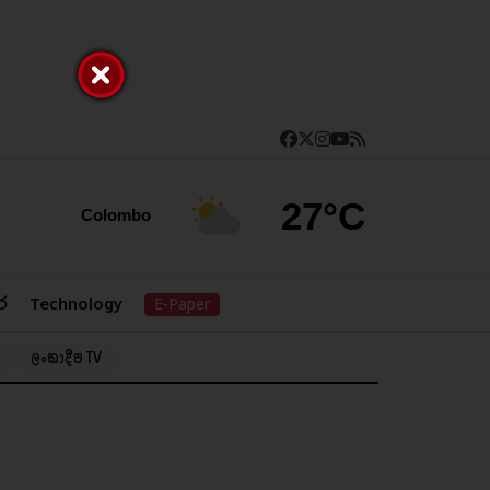
27°C
Colombo
ර
Technology
E-Paper
ලංකාදීප TV