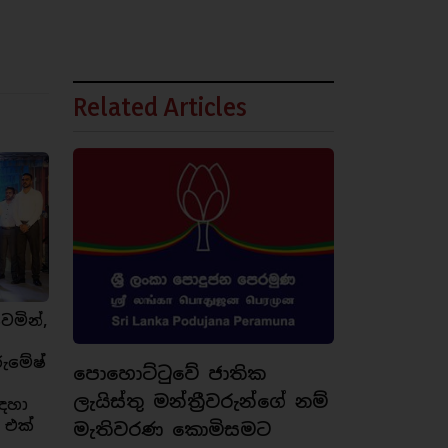
Related Articles
ෙමින්,
රුමේෂ්
පොහොට්ටුවේ ජාතික
ලැයිස්තු මන්ත්‍රීවරුන්ගේ නම්
ඳහා
 එක්
මැතිවරණ කොමිසමට