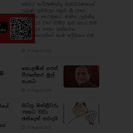
මෙවර පාර්ලිමේන්තු මැතිවරණයෙන්
ලැබුණු ප්‍රතිඵලය අනුව ශ්‍රී ලංකා
පොදුජන පෙරමුණට ජාතික ලැයිස්තු
මන්ත්‍රීධූර 17ක් හිමිව ඇති අතර එම
මන්ත්‍රීධූර සඳහා පත්කරන
අපේක්‍ෂකයන්ගේ නාම ලේඛනය එම
පක්‍ෂය ..
07 August 2020
කොළඹින් සරත්
ම්
වීරසේකර මුල්
තැනට
07 August 2020
හිටපු මන්ත්‍රීවරු
රයේ
70කට වඩා
ඡන්දෙන් පරාදයි
තර
07 August 2020