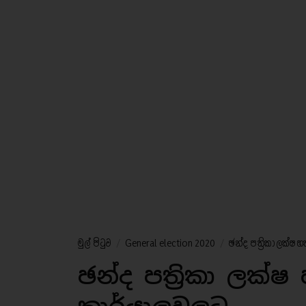
මුල් පිටුව
/
General election 2020
/
ඡන්ද පත්‍රිකා ලක්ෂ
ඡන්ද පත්‍රිකා ලක්