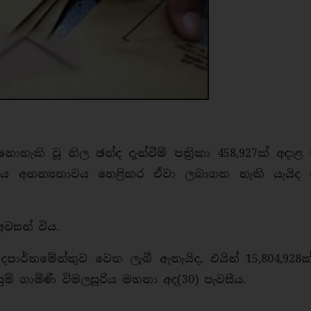
කි වූ නිල ඡන්ද දැන්වීම් පත්‍රිකා 458,927ක් අදාළ 
ිය අනන්‍යතාවය හෙළිකර ඒවා ලබාගත හැකි යැයිද ත
අවසන් විය.
ක් දෙපාර්තමේන්තුව වෙත ලැබී ඇතැයිද, එයින් 15,804,928
් ගාමිණී විමලසූරිය මහතා අද(30) පැවසීය.