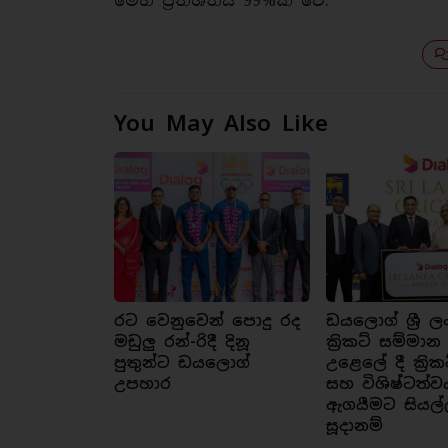
මෙහි ප්‍රතිශතය 99%ක් වේ.
You May Also Like
රට වෙනුවෙන් පොදු රද
ඩයලොග් ශ්‍රී ල
මඩුලු රන්-රිදී දිනූ
ක්‍රිකට් සම්මාන
පුතුන්ට ඩයලොග්
උළෙලේ දී ක්‍රික
උපහාර
සහ විශිෂ්ටත්ව
ඇගයීමට සියල්
සූදානම්