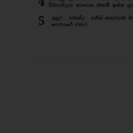
4
විසිපන්දාහ අරගෙන නිකම් ඉන්න පුර
5
අනුර - පහින්ද - සජිත් කතරගම 
පෙරහරේ එකට