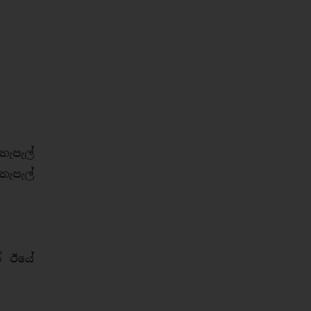
තැපැල්
ැපැල්
ක් ඊයේ