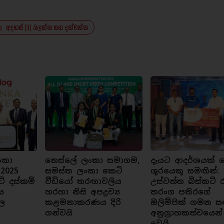
අදහස් (3) බලන්න සහ දක්වන්න
ංකා
නෙස්ලේ ලංකා සමාගම,
දැයට ආදර්ශයක් ව
 2025
සමස්ත ලංකා කෙටි
ශූරයෙකු සමඟින්:
ට් දස්කම්
වීඩියෝ තරඟාවලිය
උස්වත්ත බිස්කට් 
ය
හරහා නිසි අපද්‍රව්‍ය
තරංග පතිරගේ
ල
කළමනාකරණය දිරි
ඔලිම්පික් ගමන ස
ගන්වයි
අනුග්‍රාහකත්වයෙන්
වෙයි.