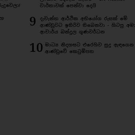
ුදුවෙලා!
වාර්තාවක් පෙන්වා දෙයි
9
මහ
දැවැන්ත ආර්ථික අභියෝග රුසක් මේ
ආණ්ඩුවට ඉතිරිව තිබෙනවා - හිටපු අමාත
ආචාර්ය බන්දුල ගුණවර්ධන
10
මාධ්‍ය නිදහසට එරෙහිව සුදු ඇඳගෙ
ආණ්ඩුවේ කෙටුම්පත