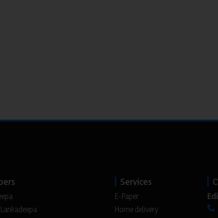
pers
Services
C
Edi
eepa
E-Paper
 Lankadeepa
Home delivery