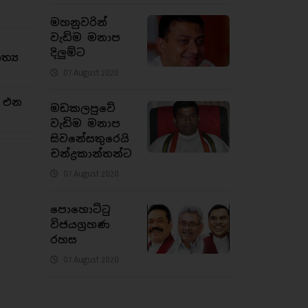
මහනුවරින්
වැඩිම මනාප
දිලුම්ට
්‍ය
07 August 2020
න එන
මඩකලපුවේ
වැඩිම මනාප
සිවනේසතුරෙයි
චන්ද්‍රකාන්තන්ට
07 August 2020
පොහොට්ටු
විජයග්‍රහණ
රහස
07 August 2020