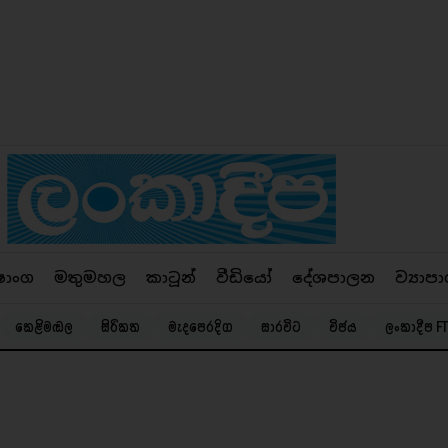
ෂාංග
මතුමහල
කාටූන්
වීඩියෝ
දේශපාලන
ව්‍යාපා
කෙළිමඬල
සිරිකත
මැදපෙරදිග
සාරවිට
විජය
ලංකාදීප FT