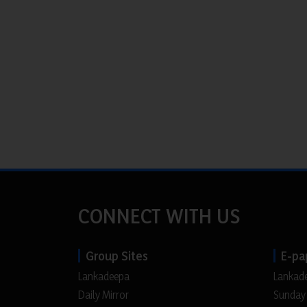
CONNECT WITH US
Group Sites
E-pa
Lankadeepa
Lankad
Daily Mirror
Sunday