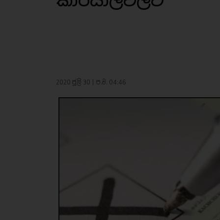
කාර්යාලවලට
2020 ජූලි 30 | ප.ව. 04:46