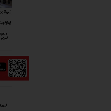
ෙමින්,
රුමේෂ්
ඳහා
 එක්
රයේ