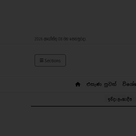
2026 අගෝස්තු 08 වන සෙනසුරාදා
Sections
එසැණ පුවත්
විශේ
ඉරිදා ලංකාදීප