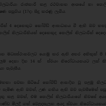
නිලධාරියා රාජකාරි කළ රථවාහන අංශයේ හා පොල
්ෂණ පසුගිය (17දා සිදු කරණු ලැබීය.
ාරින් 4 දෙනෙකුට කෝවිඩ් ආසාධනය වී ඇති බව තහවු
ිස් නිලධාරිනියන් දෙනෙකුද පොලිස් නිලධාරින් දෙද
 මධ්‍යස්ථානවලට යොමු කර ඇති අතර අනිකුත් පී ස
සියලුම දෙනා දින 14 ක් ස්වයං නිරෝධායනයට ලක් කි
ා පැවැසීය.
 මහතා පවසා සිටියේ කෝවිඩ් ආසාදිත වු පළමු නිලධ
 පැමිණ ඇති බවත්, උණ ගතිය ඇති බව පැවසීමෙන් පස
 කළ බවත්, එම පොලිස් නිලධාරියාගේ නිවසේ අයද
ාණ්ඩ මිලදී ගත් වෙළදසැලක අයද ස්වයං නිරෝධායනය