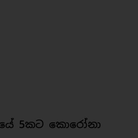
සියේ 5කට කොරෝනා