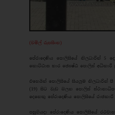
(චමිල් රූපසිංහ)
පේරාදෙණිය පොලිසියේ නිලධාරින් 5
කොට්ඨාස භාර ජ්‍යෙෂ්ඨ පොලිස් අධිකාරී 
එහෙයින් පොලිසියේ සියලුම නිලධාරින් ප
(19) සිට වැඩ බලන පොලිස් ස්ථානාධි
දෙනෙකු පේරාදෙණිය පොලිසියේ රාජකාරි
පසුගියදා පේරාදෙණිය පොලිසියේ රථ