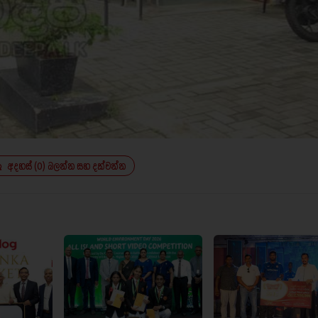
අදහස් (0) බලන්න සහ දක්වන්න