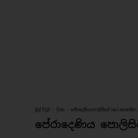
මුල් පිටුව
/
දියත
/
පේරාදෙණිය පොලිසියේ 5කට කොරෝනා..
පේරාදෙණිය පොලි