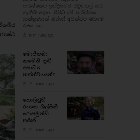
ආරක්ෂිතව ඉන්දියාවට පිටුවහල් කර
ගැනීම සඳහා විවිධ ද්වී පාර්ශ්වික
යාන්ත්‍රණයන් ඔස්සේ අඛන්ඩව මධ්‍යම
ිශබීජ
රජය ශ..
යෙෂ්ඨ
19 minutes ago
මොජ්තබා
කමේනි දැඩි
අසාධ්‍ය
තත්ත්වයෙන්?
23 minutes ago
හොලිවුඩ්
රංගන ශිල්පිනී
රොසමුන්ඩ්
පයික්
32 minutes ago