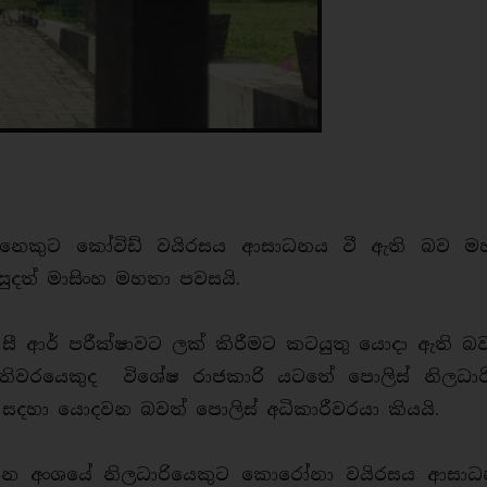
 දෙනෙකුට කෝවිඩ් වයිරසය ආසාධනය වී ඇති බව ම
සුදත් මාසිංහ මහතා පවසයි.
ී සී ආර් පරීක්ෂාවට ලක් කිරීමට කටයුතු යොදා ඇති බ
පතිවරයෙකුද විශේෂ රාජකාරි යටතේ පොලිස් නිලධාරි
 සදහා යොදවන බවත් පොලිස් අධිකාරීවරයා කියයි.
වාහන අංශයේ නිලධාරියෙකුට කොරෝනා වයිරසය ආසාධ