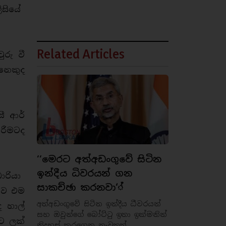
ිසියේ
Related Articles
රු වී
ෙනෙකුද
ී ආර්
රීමටද
‘‘මෙරට අත්අඩංගුවේ සිටින
ඉන්දීය ධිවරයන් ගන
ාරියා
සාකච්ඡා කරනවා‘්
ුව එම
අත්අඩංගුවේ සිටින ඉන්දීය ධීවරයන්
 හාල්
සහ ඔවුන්ගේ බෝට්ටු ඉතා ඉක්මනින්
ට ලක්
නිදහස් කරගෙන නැවතත්