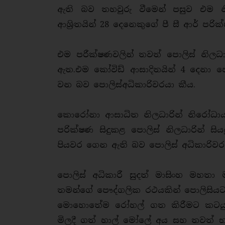
ඇති බව තහවුරු වීමෙන් පසුව එම 
ආශ්‍රිතයින් 28 දෙනෙකුගේ පී සී ආර් පරික
එම පරීක්ෂණවලින් තවත් පොලිස් නිලධ
ඇත.එම කෝවිඩ් ආසාදිතයින් 4 දෙනා පොල
වන බව පොලිස්අධිකාරිවරයා කීය.
කොරෝනා ආසාධිත නිලධාරින් නිරෝධායන
පරික්ෂණ සිදුකළ පොලිස් නිලධාරින් 
පියවර ගෙන ඇති බව පොලිස් අධිකාරිවරය
පොලිස් අධිකාරී සුදත් මාසිංහ මහතා
තමන්ගේ පෞද්ගලික රථයකින් පොලිසියට
මොහොතේම රෝහල් ගත කිරීමට කටයුතු
මිලදී ගත් හාල් මෝලේ අය සහ තවත් භ