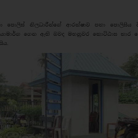
පොලිස් නිලධාරීන්ගේ ආරක්ෂාව පතා පොලිසිය ව
රියාමාර්ග ගෙන ඇති බවද මහනුවර කොට්ඨාස භාර ජ්‍
ිය.