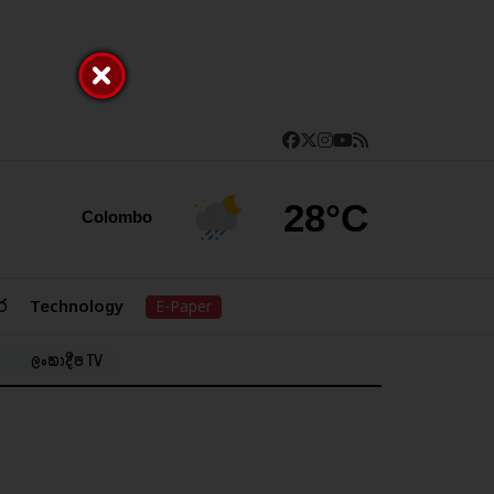
28°C
Colombo
ර
Technology
E-Paper
ලංකාදීප TV