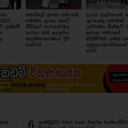
ංකා
නෙස්ලේ ලංකා සමාගම,
දැයට ආදර්ශයක් ව
 2025
සමස්ත ලංකා කෙටි
ශූරයෙකු සමඟින්:
ට් දස්කම්
වීඩියෝ තරඟාවලිය
උස්වත්ත බිස්කට් 
ය
හරහා නිසි අපද්‍රව්‍ය
තරංග පතිරගේ
ල
කළමනාකරණය දිරි
ඔලිම්පික් ගමන ස
ගන්වයි
අනුග්‍රාහකත්වයෙන්
වෙයි.
6
ිකළ
ආණ්ඩුවට වසර දෙක පිරෙන සැප්තැම්බ