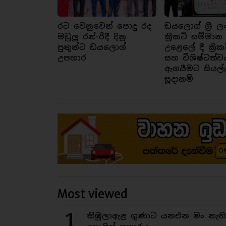
රට වෙනුවෙන් පොදු රද
ඩයලොග් ශ්‍රී ල
මඩුලු රන්-රිදී දිනූ
ක්‍රිකට් සම්මාන
පුතුන්ට ඩයලොග්
උළෙලේ දී ක්‍රික
උපහාර
සහ විශිෂ්ටත්ව
ඇගයීමට සියල්
සූදානම්
Most viewed
1
කිඹුලාඇළ ගුණාට යනඑන මං නැත