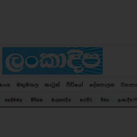
ෂාංග
මතුමහල
කාටූන්
වීඩියෝ
දේශපාලන
ව්‍යාපා
කෙළිමඬල
සිරිකත
මැදපෙරදිග
සාරවිට
විජය
ලංකාදීප FT