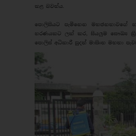
කළ බවත්ය.
පොලිසියට පැමිනෙන මහජනතාවගේ හා 
හරණයකට ලක් කර, සියලුම සෞඛ්‍ය ක්‍
පොලිස් අධිකාරී සුදත් මාසිංහ මහතා පැවස