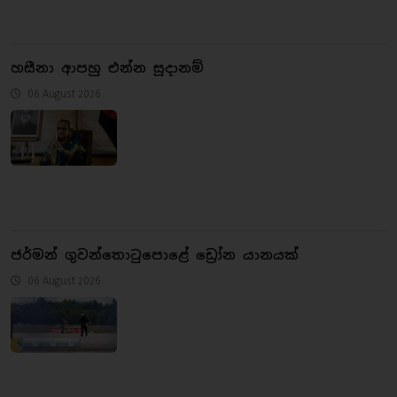
හසීනා ආපහු එන්න සූදානම්
06 August 2026
ජර්මන් ගුවන්තොටුපොළේ ඩ්‍රෝන යානයක්
06 August 2026