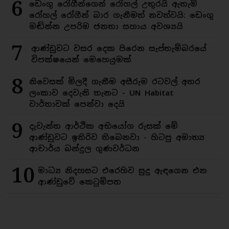
6
ඩෙංගු රෝගීන්ගෙන් රෝහල් උතුරයි ඇතැම්
රෝහල් රෝගීන් බාර ගැනීමත් නවත්වයි: ඩෙංගු
මඬින්න උපරිම ජනතා සහාය අවශ්‍යයි
7
ආණ්ඩුවට වසර දෙක පිරෙන සැප්තැම්බරයේ
විපක්ෂයෙන් මෙහෙයුමක්
8
නිවෙසක් මිලදී ගැනීම අසීරුම රටවල් අතර
ලංකාව දෙවැනි තැනට - UN Habitat
වාර්තාවක් පෙන්වා දෙයි
9
දැවැන්ත ආර්ථික අභියෝග රුසක් මේ
ආණ්ඩුවට ඉතිරිව තිබෙනවා - හිටපු අමාත්‍ය
ආචාර්ය බන්දුල ගුණවර්ධන
10
මාධ්‍ය නිදහසට එරෙහිව සුදු ඇඳගෙන එන
ආණ්ඩුවේ කෙටුම්පත