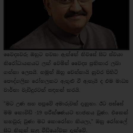
වෛද්‍යවරු ඔහුට පවසා ඇත්තේ නිවසේ සිට ස්වයං
නිරෝධායනයට ලක් වෙමින් වෛද්‍ය ප්‍රතිකාර ලබා
ගන්නා ලෙසයි. නමුත් ඔහු චෙන්නායි නුවර පිහිටි
පෞද්ගලික රෝහලකට ඇතුළු වී ඇතැයි ද එම මාධ්‍ය
වාර්තා වැඩිදුරටත් සඳහන් කරයි.
"මට උණ සහ පපුවේ අමාරුවක් දැනුනා. ඊට පස්සේ
මම කොවිඩ් -19 පරීක්ෂණයට භාජනය වුණා. එකෙන්
තහවුරු වුණා මට කොරෝනා කියලා," ඔහු රෝහලේ
සිට නිකුත් කළ වීඩියෝවක දැක්වේ.