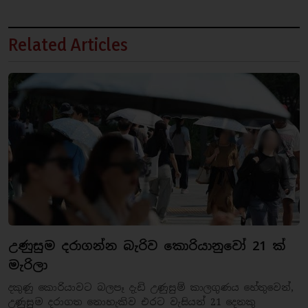
Related Articles
උණුසුම දරාගන්න බැරිව කොරියානුවෝ 21 ක්
මැරිලා
දකුණු කොරියාවට බලපෑ දැඩි උණුසුම් කාලගුණය හේතුවෙන්,
උණුසුම දරාගත නොහැකිව එරට වැසියන් 21 දෙනකු