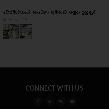
ඩෙන්මාර්කයේ ඉසබෙලා කුමරියට හමුදා පුහුණුව
06 August 2026
CONNECT WITH US