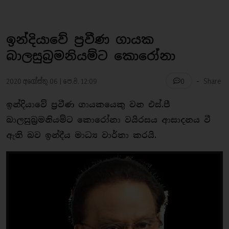
ඉන්දියාවේ ප්‍රවීණ ගායක
බාලසුබ්‍රමනියම්ට කොරෝනා
-
2020 අගෝස්තු 06 | පෙ.ව. 12:09
Share
0
ඉන්දියාවේ ප්‍රවීණ ගායකයෙකු වන එස්.පී
බාලසුබ්‍රමනියම්ට කොරෝනා වයිරසය ආසාදනය වී
ඇති බව ඉන්දීය මාධ්‍ය වාර්තා කරයි.