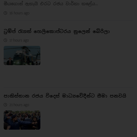
මියගොස් ඇතැයි එරට රජය වාර්තා කළේය...
16 hours ago
ට්‍රම්ප් රැගත් හෙලිකොප්ටරය නූලෙන් බේරිලා
17 hours ago
පාකිස්තාන රජය විදෙස් මාධ්‍යවේදීන්ට සීමා පනවයි
21 hours ago