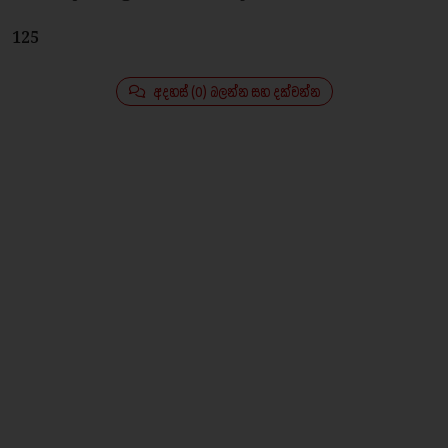
125
අදහස් (0) බලන්න සහ දක්වන්න