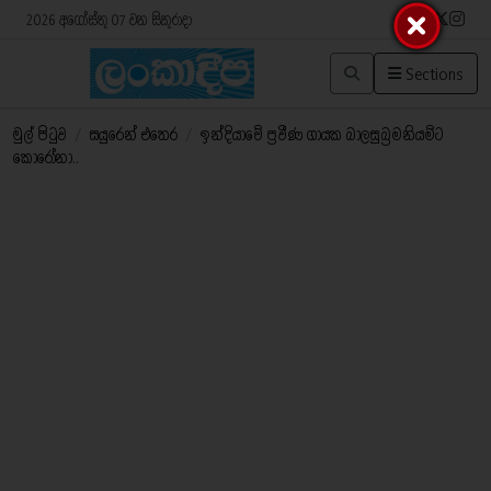
2026 අගෝස්තු 07 වන සිකුරාදා
Sections
මුල් පිටුව
/
සයුරෙන් එතෙර
/
ඉන්දියාවේ ප්‍රවීණ ගායක බාලසුබ්‍රමනියම්ට
කොරෝනා..