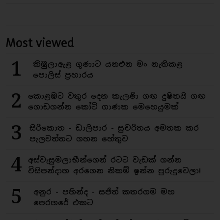
Most viewed
1
කිඹුලාඇළ ගුණාට යනඑන මං නැතිකළ
පොලිස් ප්‍රහාරය
2
කොළඹට වතුර දෙන කැලණි ගඟ දුෂිතයි ගඟ
ගොඩගන්න කෝටි ගාණක මෙහෙයුමක්
3
සිරිකොත - ඩාලිපාර - සුචරිතය අමතක කර
පැලවත්තට ගහන හේතුව
4
අස්වැසුමලාභීන්ගෙන් රටට වැඩක් ගන්න
විසිපන්දාහ අරගෙන නිකම් ඉන්න පුරුදුවෙලා!
5
අනුර - පහින්ද - සජිත් කතරගම මහ
පෙරහරේ එකට