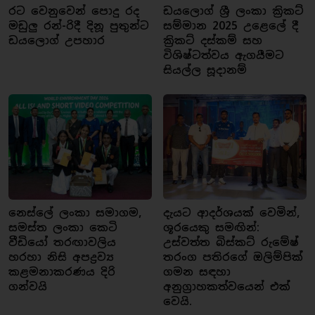
රට වෙනුවෙන් පොදු රද
ඩයලොග් ශ්‍රී ලංකා ක්‍රිකට්
මඩුලු රන්-රිදී දිනූ පුතුන්ට
සම්මාන 2025 උළෙලේ දී
ඩයලොග් උපහාර
ක්‍රිකට් දස්කම් සහ
විශිෂ්ටත්වය ඇගයීමට
සියල්ල සූදානම්
නෙස්ලේ ලංකා සමාගම,
දැයට ආදර්ශයක් වෙමින්,
සමස්ත ලංකා කෙටි
ශූරයෙකු සමඟින්:
වීඩියෝ තරඟාවලිය
උස්වත්ත බිස්කට් රුමේෂ්
හරහා නිසි අපද්‍රව්‍ය
තරංග පතිරගේ ඔලිම්පික්
කළමනාකරණය දිරි
ගමන සඳහා
ගන්වයි
අනුග්‍රාහකත්වයෙන් එක්
වෙයි.