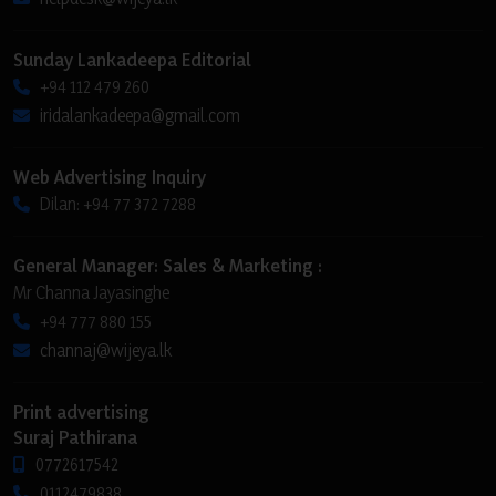
Sunday Lankadeepa Editorial
+94 112 479 260
iridalankadeepa@gmail.com
Web Advertising Inquiry
Dilan: +94 77 372 7288
General Manager: Sales & Marketing :
Mr Channa Jayasinghe
+94 777 880 155
channaj@wijeya.lk
Print advertising
Suraj Pathirana
0772617542
0112479838