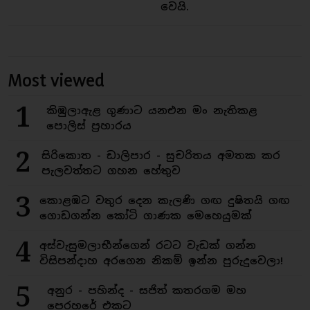
වෙයි.
Most viewed
1
කිඹුලාඇළ ගුණාට යනඑන මං නැතිකළ
පොලිස් ප්‍රහාරය
2
සිරිකොත - ඩාලිපාර - සුචරිතය අමතක කර
පැලවත්තට ගහන හේතුව
3
කොළඹට වතුර දෙන කැලණි ගඟ දුෂිතයි ගඟ
ගොඩගන්න කෝටි ගාණක මෙහෙයුමක්
4
අස්වැසුමලාභීන්ගෙන් රටට වැඩක් ගන්න
විසිපන්දාහ අරගෙන නිකම් ඉන්න පුරුදුවෙලා!
5
අනුර - පහින්ද - සජිත් කතරගම මහ
පෙරහරේ එකට