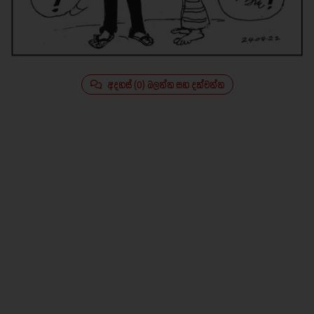
අදහස් (0) බලන්න සහ දක්වන්න