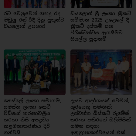
රට වෙනුවෙන් පොදු රද
ඩයලොග් ශ්‍රී ලංකා ක්‍රිකට්
මඩුලු රන්-රිදී දිනූ පුතුන්ට
සම්මාන 2025 උළෙලේ දී
ඩයලොග් උපහාර
ක්‍රිකට් දස්කම් සහ
විශිෂ්ටත්වය ඇගයීමට
සියල්ල සූදානම්
නෙස්ලේ ලංකා සමාගම,
දැයට ආදර්ශයක් වෙමින්,
සමස්ත ලංකා කෙටි
ශූරයෙකු සමඟින්:
වීඩියෝ තරඟාවලිය
උස්වත්ත බිස්කට් රුමේෂ්
හරහා නිසි අපද්‍රව්‍ය
තරංග පතිරගේ ඔලිම්පික්
කළමනාකරණය දිරි
ගමන සඳහා
ගන්වයි
අනුග්‍රාහකත්වයෙන් එක්