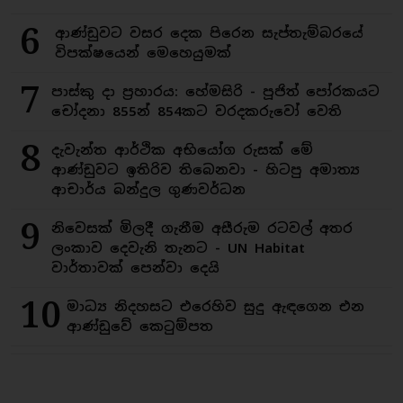
6
ආණ්ඩුවට වසර දෙක පිරෙන සැප්තැම්බරයේ
විපක්ෂයෙන් මෙහෙයුමක්
7
පාස්කු දා ප්‍රහාරය: හේමසිරි - පූජිත් පෝරකයට
චෝදනා 855න් 854කට වරදකරුවෝ වෙති
8
දැවැන්ත ආර්ථික අභියෝග රුසක් මේ
ආණ්ඩුවට ඉතිරිව තිබෙනවා - හිටපු අමාත්‍ය
ආචාර්ය බන්දුල ගුණවර්ධන
9
නිවෙසක් මිලදී ගැනීම අසීරුම රටවල් අතර
ලංකාව දෙවැනි තැනට - UN Habitat
වාර්තාවක් පෙන්වා දෙයි
10
මාධ්‍ය නිදහසට එරෙහිව සුදු ඇඳගෙන එන
ආණ්ඩුවේ කෙටුම්පත