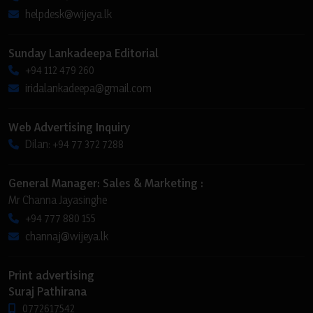
helpdesk@wijeya.lk
Sunday Lankadeepa Editorial
+94 112 479 260
iridalankadeepa@gmail.com
Web Advertising Inquiry
Dilan: +94 77 372 7288
General Manager: Sales & Marketing :
Mr Channa Jayasinghe
+94 777 880 155
channaj@wijeya.lk
Print advertising
Suraj Pathirana
0772617542