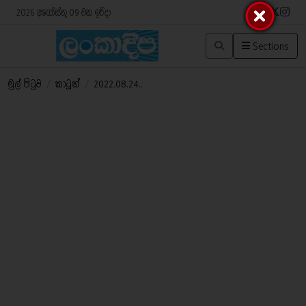
2026 අගෝස්තු 09 වන ඉරිදා
Sections
මුල් පිටුව
/
කාටූන්
/
2022.08.24..