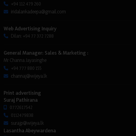
+94 112 479 260
iridalankadeepa@gmail.com
Web Advertising Inquiry
Dilan: +94 77 372 7288
General Manager: Sales & Marketing :
Mr Channa Jayasinghe
+94 777 880 155
channaj@wijeya.lk
Print advertising
Suraj Pathirana
0772617542
0112479838
surajp@wijeya.lk
Lasantha Abeywardena