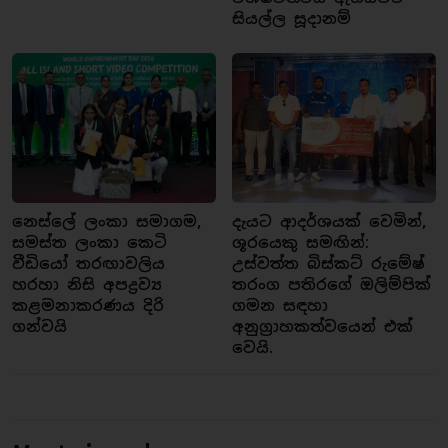
සියල්ල සූදානම්
නෙස්ලේ ලංකා සමාගම,
දැයට ආදර්ශයක් වෙමින්,
සමස්ත ලංකා කෙටි
ශූරයෙකු සමඟින්:
වීඩියෝ තරඟාවලිය
උස්වත්ත බිස්කට් රුමේෂ්
හරහා නිසි අපද්‍රව්‍ය
තරංග පතිරගේ ඔලිම්පික්
කළමනාකරණය දිරි
ගමන සඳහා
ගන්වයි
අනුග්‍රාහකත්වයෙන් එක්
වෙයි.