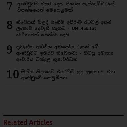
7
ආණ්ඩුවට වසර දෙක පිරෙන සැප්තැම්බරයේ
විපක්ෂයෙන් මෙහෙයුමක්
8
නිවෙසක් මිලදී ගැනීම අසීරුම රටවල් අතර
ලංකාව දෙවැනි තැනට - UN Habitat
වාර්තාවක් පෙන්වා දෙයි
9
දැවැන්ත ආර්ථික අභියෝග රුසක් මේ
ආණ්ඩුවට ඉතිරිව තිබෙනවා - හිටපු අමාත්‍ය
ආචාර්ය බන්දුල ගුණවර්ධන
10
මාධ්‍ය නිදහසට එරෙහිව සුදු ඇඳගෙන එන
ආණ්ඩුවේ කෙටුම්පත
Related Articles