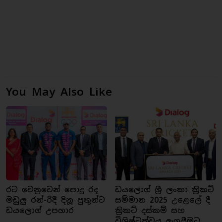
You May Also Like
රට වෙනුවෙන් පොදු රද
ඩයලොග් ශ්‍රී ලංකා ක්‍රිකට්
මඩුලු රන්-රිදී දිනූ පුතුන්ට
සම්මාන 2025 උළෙලේ දී
ඩයලොග් උපහාර
ක්‍රිකට් දස්කම් සහ
විශිෂ්ටත්වය ඇගයීමට