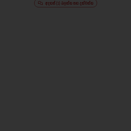
අදහස් (1) බලන්න සහ දක්වන්න