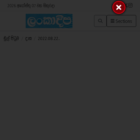
2026 අගෝස්තු 07 වන සිකුරාදා
Sections
මුල් පිටුව
/
දාස
/
2022.08.22..