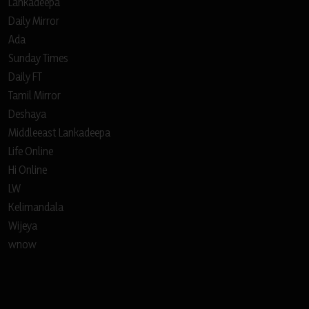
Lankadeepa
Daily Mirror
Ada
Sunday Times
Daily FT
Tamil Mirror
Deshaya
Middleeast Lankadeepa
Life Online
Hi Online
LW
Kelimandala
Wijeya
wnow