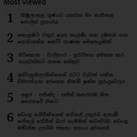
Most viewed
1
කිඹුලාඇළ ගුණාට යනඑන මං නැතිකළ
පොලිස් ප්‍රහාරය
2
කොළඹට වතුර දෙන කැලණි ගඟ දුෂිතයි ගඟ
ගොඩගන්න කෝටි ගාණක මෙහෙයුමක්
3
සිරිකොත - ඩාලිපාර - සුචරිතය අමතක කර
පැලවත්තට ගහන හේතුව
4
අස්වැසුමලාභීන්ගෙන් රටට වැඩක් ගන්න
විසිපන්දාහ අරගෙන නිකම් ඉන්න පුරුදුවෙලා!
5
අනුර - පහින්ද - සජිත් කතරගම මහ
පෙරහරේ එකට
6
ඩෙංගු රෝගීන්ගෙන් රෝහල් උතුරයි ඇතැම්
රෝහල් රෝගීන් බාර ගැනීමත් නවත්වයි: ඩෙංගු
මඬින්න උපරිම ජනතා සහාය අවශ්‍යයි