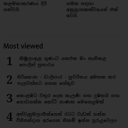
කළමනාකරණය දිරි
ගමන සඳහා
ගන්වයි
අනුග්‍රාහකත්වයෙන් එක්
වෙයි.
Most viewed
1
කිඹුලාඇළ ගුණාට යනඑන මං නැතිකළ
පොලිස් ප්‍රහාරය
2
සිරිකොත - ඩාලිපාර - සුචරිතය අමතක කර
පැලවත්තට ගහන හේතුව
3
කොළඹට වතුර දෙන කැලණි ගඟ දුෂිතයි ගඟ
ගොඩගන්න කෝටි ගාණක මෙහෙයුමක්
4
අස්වැසුමලාභීන්ගෙන් රටට වැඩක් ගන්න
විසිපන්දාහ අරගෙන නිකම් ඉන්න පුරුදුවෙලා!