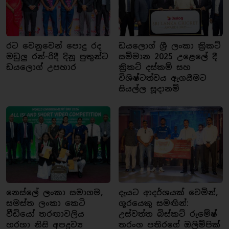
රට වෙනුවෙන් පොදු රද
ඩයලොග් ශ්‍රී ලංකා ක්‍රිකට්
මඩුලු රන්-රිදී දිනූ පුතුන්ට
සම්මාන 2025 උළෙලේ දී
ඩයලොග් උපහාර
ක්‍රිකට් දස්කම් සහ
විශිෂ්ටත්වය ඇගයීමට
සියල්ල සූදානම්
නෙස්ලේ ලංකා සමාගම,
දැයට ආදර්ශයක් වෙමින්,
සමස්ත ලංකා කෙටි
ශූරයෙකු සමඟින්:
වීඩියෝ තරඟාවලිය
උස්වත්ත බිස්කට් රුමේෂ්
හරහා නිසි අපද්‍රව්‍ය
තරංග පතිරගේ ඔලිම්පික්