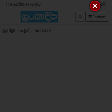
2026 අගෝස්තු 09 වන ඉරිදා
Sections
මුල් පිටුව
/
කාටූන්
/
2022.08.20..