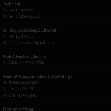
Technical
+94 112 479 882
helpdesk@wijeya.lk
Sunday Lankadeepa Editorial
+94 112 479 260
iridalankadeepa@gmail.com
Web Advertising Inquiry
Dilan: +94 77 372 7288
General Manager: Sales & Marketing :
Mr Channa Jayasinghe
+94 777 880 155
channaj@wijeya.lk
Print advertising