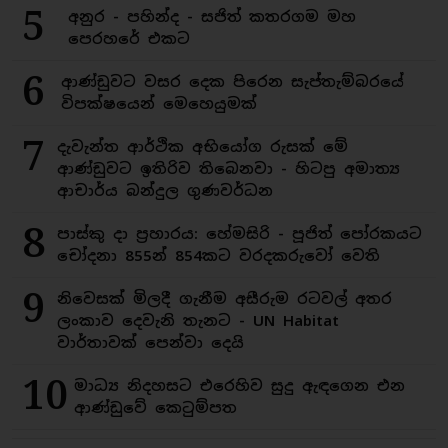
5
අනුර - පහින්ද - සජිත් කතරගම මහ
පෙරහරේ එකට
6
ආණ්ඩුවට වසර දෙක පිරෙන සැප්තැම්බරයේ
විපක්ෂයෙන් මෙහෙයුමක්
7
දැවැන්ත ආර්ථික අභියෝග රුසක් මේ
ආණ්ඩුවට ඉතිරිව තිබෙනවා - හිටපු අමාත්‍ය
ආචාර්ය බන්දුල ගුණවර්ධන
8
පාස්කු දා ප්‍රහාරය: හේමසිරි - පූජිත් පෝරකයට
චෝදනා 855න් 854කට වරදකරුවෝ වෙති
9
නිවෙසක් මිලදී ගැනීම අසීරුම රටවල් අතර
ලංකාව දෙවැනි තැනට - UN Habitat
වාර්තාවක් පෙන්වා දෙයි
10
මාධ්‍ය නිදහසට එරෙහිව සුදු ඇඳගෙන එන
ආණ්ඩුවේ කෙටුම්පත