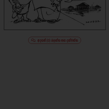
අදහස් (0) බලන්න සහ දක්වන්න