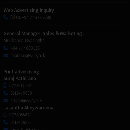
Web Advertising Inquiry
Dilan: +94 77 372 7288
General Manager: Sales & Marketing :
Mr Channa Jayasinghe
+94 777 880 155
channaj@wijeya.lk
Print advertising
Suraj Pathirana
0772617542
0112479838
surajp@wijeya.lk
Lasantha Abeywardena
0774055673
0112479833
lasantha@wijeya.lk