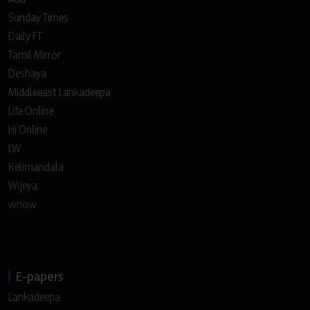
Sunday Times
Daily FT
Tamil Mirror
Deshaya
Middleeast Lankadeepa
Life Online
Hi Online
LW
Kelimandala
Wijeya
wnow
E-papers
Lankadeepa