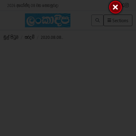
2026 අගෝස්තු 08 වන සෙනසුරාදා
Sections
මුල් පිටුව
/
සරදම්
/
2020.08.08..