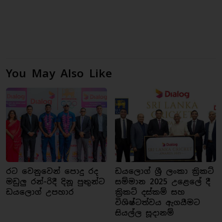
You May Also Like
රට වෙනුවෙන් පොදු රද
ඩයලොග් ශ්‍රී ලංකා ක්‍රිකට්
මඩුලු රන්-රිදී දිනූ පුතුන්ට
සම්මාන 2025 උළෙලේ දී
ඩයලොග් උපහාර
ක්‍රිකට් දස්කම් සහ
විශිෂ්ටත්වය ඇගයීමට
සියල්ල සූදානම්