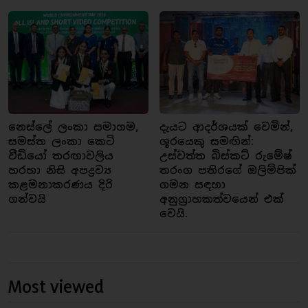
නෙස්ලේ ලංකා සමාගම,
දැයට ආදර්ශයක් වෙමින්,
සමස්ත ලංකා කෙටි
ශූරයෙකු සමඟින්:
වීඩියෝ තරඟාවලිය
උස්වත්ත බිස්කට් රුමේෂ්
හරහා නිසි අපද්‍රව්‍ය
තරංග පතිරගේ ඔලිම්පික්
කළමනාකරණය දිරි
ගමන සඳහා
ගන්වයි
අනුග්‍රාහකත්වයෙන් එක්
වෙයි.
Most viewed