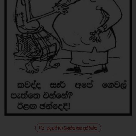
අදහස් (0) බලන්න සහ දක්වන්න