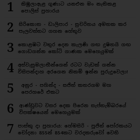
1
කිඹුලාඇළ ගුණාට යනඑන මං නැතිකළ
පොලිස් ප්‍රහාරය
2
සිරිකොත - ඩාලිපාර - සුචරිතය අමතක කර
පැලවත්තට ගහන හේතුව
3
කොළඹට වතුර දෙන කැලණි ගඟ දුෂිතයි ගඟ
ගොඩගන්න කෝටි ගාණක මෙහෙයුමක්
4
අස්වැසුමලාභීන්ගෙන් රටට වැඩක් ගන්න
විසිපන්දාහ අරගෙන නිකම් ඉන්න පුරුදුවෙලා!
5
අනුර - පහින්ද - සජිත් කතරගම මහ
පෙරහරේ එකට
6
ආණ්ඩුවට වසර දෙක පිරෙන සැප්තැම්බරයේ
විපක්ෂයෙන් මෙහෙයුමක්
7
පාස්කු දා ප්‍රහාරය: හේමසිරි - පූජිත් පෝරකයට
චෝදනා 855න් 854කට වරදකරුවෝ වෙති