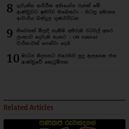
8
දැවැන්ත ආර්ථික අභියෝග රුසක් මේ
ආණ්ඩුවට ඉතිරිව තිබෙනවා - හිටපු අමාත්‍ය
ආචාර්ය බන්දුල ගුණවර්ධන
9
නිවෙසක් මිලදී ගැනීම අසීරුම රටවල් අතර
ලංකාව දෙවැනි තැනට - UN Habitat
වාර්තාවක් පෙන්වා දෙයි
10
මාධ්‍ය නිදහසට එරෙහිව සුදු ඇඳගෙන එන
ආණ්ඩුවේ කෙටුම්පත
Related Articles