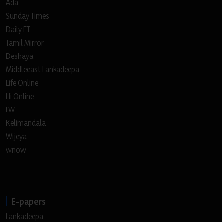
Ada
Sunday Times
Daily FT
Tamil Mirror
Deshaya
Middleeast Lankadeepa
Life Online
Hi Online
LW
Kelimandala
Wijeya
wnow
E-papers
Lankadeepa