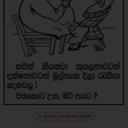
අදහස් (0) බලන්න සහ දක්වන්න