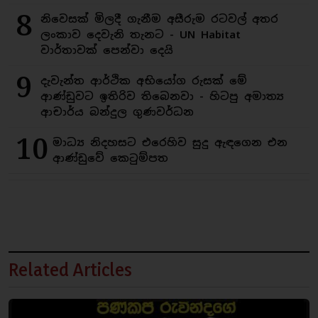
8
නිවෙසක් මිලදී ගැනීම අසීරුම රටවල් අතර
ලංකාව දෙවැනි තැනට - UN Habitat
වාර්තාවක් පෙන්වා දෙයි
9
දැවැන්ත ආර්ථික අභියෝග රුසක් මේ
ආණ්ඩුවට ඉතිරිව තිබෙනවා - හිටපු අමාත්‍ය
ආචාර්ය බන්දුල ගුණවර්ධන
10
මාධ්‍ය නිදහසට එරෙහිව සුදු ඇඳගෙන එන
ආණ්ඩුවේ කෙටුම්පත
Related Articles