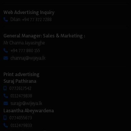
Web Advertising Inquiry
Dilan: +94 77 372 7288
General Manager: Sales & Marketing :
Mr Channa Jayasinghe
+94 777 880 155
channaj@wijeya.lk
Print advertising
Suraj Pathirana
0772617542
0112479838
surajp@wijeya.lk
Lasantha Abeywardena
0774055673
0112479833