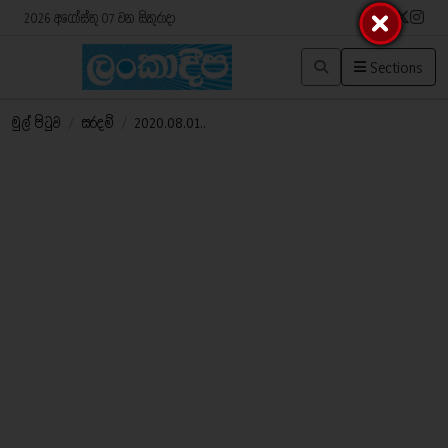
2026 අගෝස්තු 07 වන සිකුරාදා
Sections
මුල් පිටුව
/
සරදම්
/
2020.08.01..