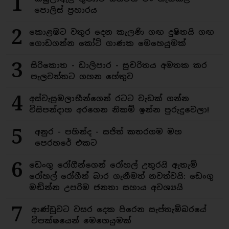
1
පොලිස් ප්‍රහාරය
2
කොළඹට වතුර දෙන කැලණි ගඟ දුෂිතයි ගඟ
ගොඩගන්න කෝටි ගාණක මෙහෙයුමක්
3
සිරිකොත - ඩාලිපාර - සුචරිතය අමතක කර
පැලවත්තට ගහන හේතුව
4
අස්වැසුමලාභීන්ගෙන් රටට වැඩක් ගන්න
විසිපන්දාහ අරගෙන නිකම් ඉන්න පුරුදුවෙලා!
5
අනුර - පහින්ද - සජිත් කතරගම මහ
පෙරහරේ එකට
6
ඩෙංගු රෝගීන්ගෙන් රෝහල් උතුරයි ඇතැම්
රෝහල් රෝගීන් බාර ගැනීමත් නවත්වයි: ඩෙංගු
මඬින්න උපරිම ජනතා සහාය අවශ්‍යයි
7
ආණ්ඩුවට වසර දෙක පිරෙන සැප්තැම්බරයේ
විපක්ෂයෙන් මෙහෙයුමක්