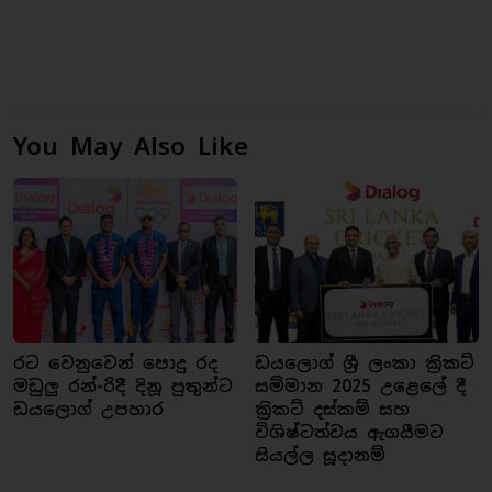
You May Also Like
රට වෙනුවෙන් පොදු රද
ඩයලොග් ශ්‍රී ලංකා ක්‍රිකට්
මඩුලු රන්-රිදී දිනූ පුතුන්ට
සම්මාන 2025 උළෙලේ දී
ඩයලොග් උපහාර
ක්‍රිකට් දස්කම් සහ
විශිෂ්ටත්වය ඇගයීමට
සියල්ල සූදානම්