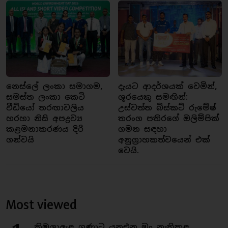
නෙස්ලේ ලංකා සමාගම,
දැයට ආදර්ශයක් වෙමින්,
සමස්ත ලංකා කෙටි
ශූරයෙකු සමඟින්:
වීඩියෝ තරඟාවලිය
උස්වත්ත බිස්කට් රුමේෂ්
හරහා නිසි අපද්‍රව්‍ය
තරංග පතිරගේ ඔලිම්පික්
කළමනාකරණය දිරි
ගමන සඳහා
ගන්වයි
අනුග්‍රාහකත්වයෙන් එක්
වෙයි.
Most viewed
කිඹුලාඇළ ගුණාට යනඑන මං නැතිකළ