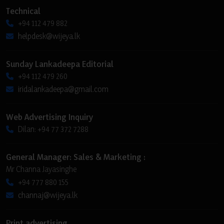
Technical
+94 112 479 882
helpdesk@wijeya.lk
Sunday Lankadeepa Editorial
+94 112 479 260
iridalankadeepa@gmail.com
Web Advertising Inquiry
Dilan: +94 77 372 7288
General Manager: Sales & Marketing :
Mr Channa Jayasinghe
+94 777 880 155
channaj@wijeya.lk
Print advertising