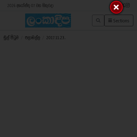
2026 අගෝස්තු 07 වන සිකුරාදා
Sections
මුල් පිටුව
/
පලාමල්ල
/
2017.11.23..