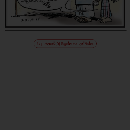
අදහස් (0) බලන්න සහ දක්වන්න