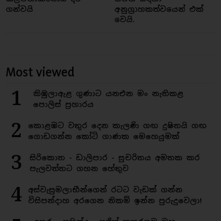
ගන්වයි
අනුග්‍රාහකත්වයෙන් එක්
වෙයි.
Most viewed
1
කිඹුලාඇළ ගුණාට යනඑන මං නැතිකළ
පොලිස් ප්‍රහාරය
2
කොළඹට වතුර දෙන කැලණි ගඟ දුෂිතයි ගඟ
ගොඩගන්න කෝටි ගාණක මෙහෙයුමක්
3
සිරිකොත - ඩාලිපාර - සුචරිතය අමතක කර
පැලවත්තට ගහන හේතුව
4
අස්වැසුමලාභීන්ගෙන් රටට වැඩක් ගන්න
විසිපන්දාහ අරගෙන නිකම් ඉන්න පුරුදුවෙලා!