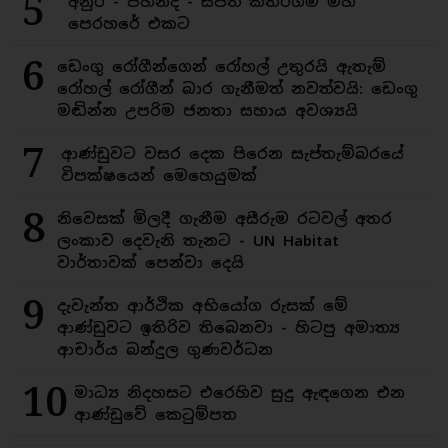
5
අනුර - පහින්ද - සජිත් කතරගම මහ
පෙරහරේ එකට
6
ඩෙංගු රෝගීන්ගෙන් රෝහල් උතුරයි ඇතැම්
රෝහල් රෝගීන් බාර ගැනීමත් නවත්වයි: ඩෙංගු
මඬින්න උපරිම ජනතා සහාය අවශ්‍යයි
7
ආණ්ඩුවට වසර දෙක පිරෙන සැප්තැම්බරයේ
විපක්ෂයෙන් මෙහෙයුමක්
8
නිවෙසක් මිලදී ගැනීම අසීරුම රටවල් අතර
ලංකාව දෙවැනි තැනට - UN Habitat
වාර්තාවක් පෙන්වා දෙයි
9
දැවැන්ත ආර්ථික අභියෝග රුසක් මේ
ආණ්ඩුවට ඉතිරිව තිබෙනවා - හිටපු අමාත්‍ය
ආචාර්ය බන්දුල ගුණවර්ධන
10
මාධ්‍ය නිදහසට එරෙහිව සුදු ඇඳගෙන එන
ආණ්ඩුවේ කෙටුම්පත