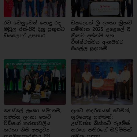
රට වෙනුවෙන් පොදු රද
ඩයලොග් ශ්‍රී ලංකා ක්‍රිකට්
මඩුලු රන්-රිදී දිනූ පුතුන්ට
සම්මාන 2025 උළෙලේ දී
ඩයලොග් උපහාර
ක්‍රිකට් දස්කම් සහ
විශිෂ්ටත්වය ඇගයීමට
සියල්ල සූදානම්
නෙස්ලේ ලංකා සමාගම,
දැයට ආදර්ශයක් වෙමින්,
සමස්ත ලංකා කෙටි
ශූරයෙකු සමඟින්:
වීඩියෝ තරඟාවලිය
උස්වත්ත බිස්කට් රුමේෂ්
හරහා නිසි අපද්‍රව්‍ය
තරංග පතිරගේ ඔලිම්පික්
කළමනාකරණය දිරි
ගමන සඳහා