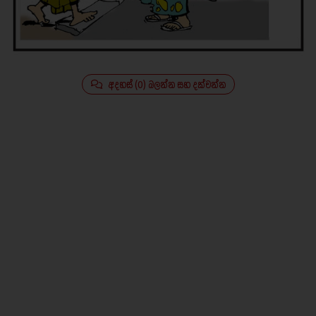
අදහස් (0) බලන්න සහ දක්වන්න