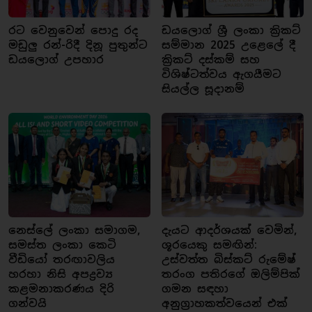
රට වෙනුවෙන් පොදු රද
ඩයලොග් ශ්‍රී ලංකා ක්‍රිකට්
මඩුලු රන්-රිදී දිනූ පුතුන්ට
සම්මාන 2025 උළෙලේ දී
ඩයලොග් උපහාර
ක්‍රිකට් දස්කම් සහ
විශිෂ්ටත්වය ඇගයීමට
සියල්ල සූදානම්
නෙස්ලේ ලංකා සමාගම,
දැයට ආදර්ශයක් වෙමින්,
සමස්ත ලංකා කෙටි
ශූරයෙකු සමඟින්:
වීඩියෝ තරඟාවලිය
උස්වත්ත බිස්කට් රුමේෂ්
හරහා නිසි අපද්‍රව්‍ය
තරංග පතිරගේ ඔලිම්පික්
කළමනාකරණය දිරි
ගමන සඳහා
ගන්වයි
අනුග්‍රාහකත්වයෙන් එක්