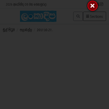
2026 අගෝස්තු 08 වන සෙනසුරාදා
Sections
මුල් පිටුව
/
පලාමල්ල
/
2017.10.27..