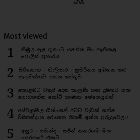
වෙයි.
Most viewed
1
කිඹුලාඇළ ගුණාට යනඑන මං නැතිකළ
පොලිස් ප්‍රහාරය
2
සිරිකොත - ඩාලිපාර - සුචරිතය අමතක කර
පැලවත්තට ගහන හේතුව
3
කොළඹට වතුර දෙන කැලණි ගඟ දුෂිතයි ගඟ
ගොඩගන්න කෝටි ගාණක මෙහෙයුමක්
4
අස්වැසුමලාභීන්ගෙන් රටට වැඩක් ගන්න
විසිපන්දාහ අරගෙන නිකම් ඉන්න පුරුදුවෙලා!
5
අනුර - පහින්ද - සජිත් කතරගම මහ
පෙරහරේ එකට