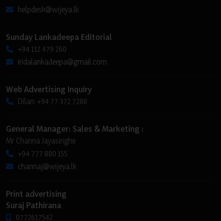
helpdesk@wijeya.lk
Sunday Lankadeepa Editorial
+94 112 479 260
iridalankadeepa@gmail.com
Web Advertising Inquiry
Dilan: +94 77 372 7288
General Manager: Sales & Marketing :
Mr Channa Jayasinghe
+94 777 880 155
channaj@wijeya.lk
Print advertising
Suraj Pathirana
0772617542