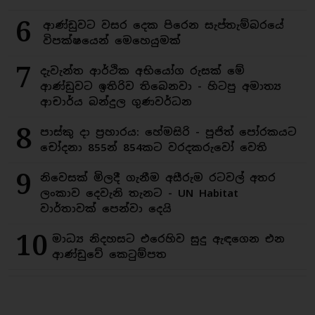
6
ආණ්ඩුවට වසර දෙක පිරෙන සැප්තැම්බරයේ
විපක්ෂයෙන් මෙහෙයුමක්
7
දැවැන්ත ආර්ථික අභියෝග රුසක් මේ
ආණ්ඩුවට ඉතිරිව තිබෙනවා - හිටපු අමාත්‍ය
ආචාර්ය බන්දුල ගුණවර්ධන
8
පාස්කු දා ප්‍රහාරය: හේමසිරි - පූජිත් පෝරකයට
චෝදනා 855න් 854කට වරදකරුවෝ වෙති
9
නිවෙසක් මිලදී ගැනීම අසීරුම රටවල් අතර
ලංකාව දෙවැනි තැනට - UN Habitat
වාර්තාවක් පෙන්වා දෙයි
10
මාධ්‍ය නිදහසට එරෙහිව සුදු ඇඳගෙන එන
ආණ්ඩුවේ කෙටුම්පත