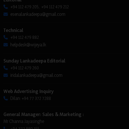
+94 112 479 205, +94 112 479 212
esenalankadeepa@gmail.com
Technical
+94 112 479 882
helpdesk@wijeya.lk
Sunday Lankadeepa Editorial
+94 112 479 260
iridalankadeepa@gmail.com
Web Advertising Inquiry
Dilan: +94 77 372 7288
General Manager: Sales & Marketing :
Mr Channa Jayasinghe
+94 777 880 155