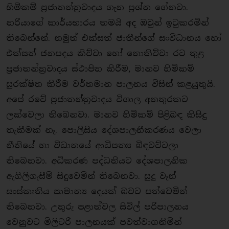
හිමිකම් ප‍්‍රජාතන්ත‍්‍රවාදය ගැන ප‍්‍රශ්න ගේනවා.
නරියාගේ කාර්යභාරය තමයි අද ඔවුන් ඉටුකරමින්
තිබෙන්නේ. නමුත් එක්සත් ජාතීන්ගේ සංවිධානය හෝ
එක්සත් ජනපදය කිව්වා හෝ නොකිව්වා රට තුළ
ප‍්‍රජාතන්ත‍්‍රවාදය ස්ථාපිත කිරීම, මානව හිමිකම්
සුරක්ෂිත කිරීම වර්තමාන පාලනය විසින් කළයුතුයි.
අපේ රටේ ප‍්‍රජාතන්ත‍්‍රවාදය විශාල අනතුරකට
ලක්වෙලා තිබෙනවා. මානව හිමිකම් පිළිබඳ කිසිදු
තැකීමක් නෑ. පොලිසිය දේශපාලනීකරණය වෙලා
නීතියේ හා විධානයේ ආධිපත්‍ය බිඳවට්ටලා
තිබෙනවා. අධිකරණ පද්ධතියට දේශපාලනික
ඇගිලිගැසීම් සිදුවෙමින් තිබෙනවා. සුදු වෑන්
සංස්කෘතිය සාමාන්‍ය දෙයක් බවට පත්වෙමින්
තිබෙනවා. උතුරු පළාත්වල සිවිල් පරිපාලනය
වෙනුවට මිලිටරි පාලනයක් පවත්වාගනිමින්