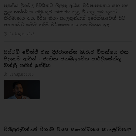
​පසුගිය දිනවල දිවයිනට බලපෑ අධික වර්ෂාපතනය සහ තද
සුළං තත්ත්වය පිළිබඳව සමාජය තුළ විශාල සංවාදයක්
නිර්මාණය විය. දීර්ඝ නියං කාලගුණයක් අපේක්ෂාවෙන් සිටි
ජනතාවට මෙම හදිසි වර්ෂාපතනය අසාමාන්‍ය ලෙ..
04 August 2026
සිස්ටම් චේන්ජ් එක දිරවාගන්න බැරුව විපක්ෂය එක
පිලකට ඇවිත් - ජාතික ජනබලවේග පාර්ලිමේන්තු
මන්ත්‍රී නජිත් ඉන්දික
01 August 2026
​විනිසුරුවන්ගේ විශ්‍රාම වයස සංශෝධනය කාලෝචිතද?