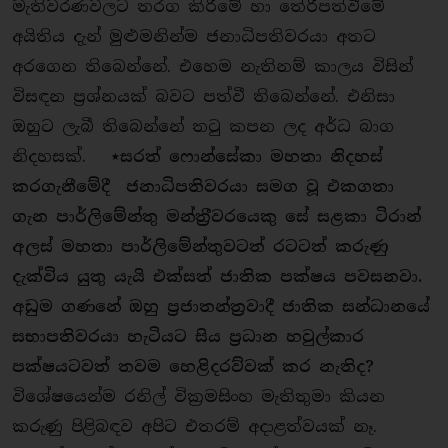
මැතිවරණවලට තරග කිරීමේ හා තේරීපත්වීමේ
අයිතිය දැන් මුළුමනින්ම ජනාධිපතිවරයා අතට
අරගෙන තිබෙන්නේ. එහෙම නැතිනම් කාලය විසින්
විසඳන ප‍්‍රශ්නයක් බවට පත්වී තිබෙන්නේ. එනිසා
ඔහුට ලැබී තිබෙන්නේ තටු කපන ලද අර්ධ බාග
නිදහසක්.
⋆සරත් ෆොන්සේකා මහතා නිදහස්
කරගැනීමේදී ජනාධිපතිවරයා සමග වූ එකගතා
ගැන පාර්ලිමේන්තු මන්ත‍්‍රීවරයෙකු සේ සළකා ටිරාන්
අලස් මහතා පාර්ලිමේන්තුවටත් රටටත් කරුණු
දැක්විය යුතු යැයි එක්සත් ජාතික පක්ෂය පවසනවා.
අඩුම ගණනේ ඔහු ප‍්‍රජාතන්ත‍්‍රවාදී ජාතික සන්ධානයේ
සභාපතිවරයා හැටියට සිය ප‍්‍රධාන හවුල්කාර
පක්ෂයටවත් තවම හෙළිදරව්වක් කර නැතිද?
විශේෂයෙන්ම රනිල් වික‍්‍රමසිංහ මැතිතුමා කියන
කරුණු පිළිබඳව අපිට එතරම් අදාළත්වයක් නෑ.