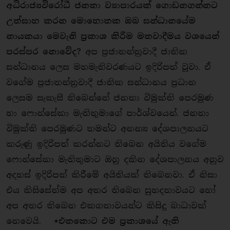
අධිරාජ්‍යවිරෝධී ජනතා ව්‍යාපාරයක් ගොඩනගන්නට
උත්සාහ කරන මොහොතක ඔබ සන්ධානයේම
නායකයා මෙවැනි ප‍්‍රකාශ කිරීම මතවාදීමය වශයෙන්
පරස්පර නොවේද?
අප ප‍්‍රජාතන්ත‍්‍රවාදී ජාතික
සන්ධානය ලෙස මහමැතිවරණයට ඉදිරිපත් වූවා. ඒ
වගේම ප‍්‍රජාතන්ත‍්‍රවාදී ජාතික සන්ධානය ප‍්‍රධාන
ලෙසම සැකැසී තිබෙන්නේ ජනතා විමුක්ති පෙරමුණ
හා ෆොන්සේකා මැතිතුමාගේ පාර්ශ්වයෙන්. ජනතා
විමුක්ති පෙරමුණට තමන්ට අනන්‍ය දේශපාලනයට
කරුණු ඉදිරිපත් කරන්නට තිබෙන අයිතිය වගේම
ෆොන්සේකා මැතිතුමාට ඔහු දකින දේශපාලනය අනුව
අදහස් ඉදිරිපත් කිරීමේ අයිතියක් තිබෙනවා. ඒ නිසා
එය කිසිසේත්ම අප අතර තිබෙන සුහදතාවයට හෝ
අප අතර තිබෙන එකගතාවයන්ට කිසිදු බාධාවක්
නෙවෙයි.
⋆එතකොට එම ප‍්‍රකාශයේ ඇති