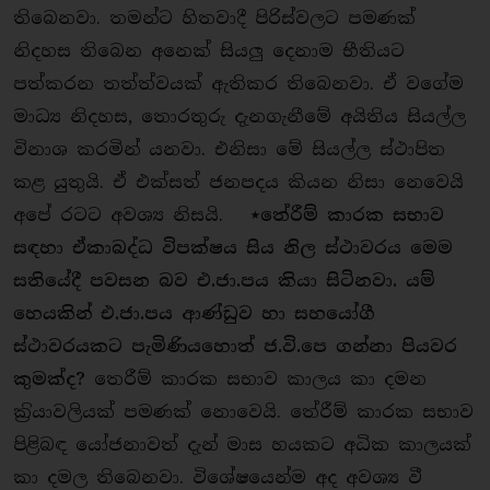
තිබෙනවා. තමන්ට හිතවාදී පිරිස්වලට පමණක්
නිදහස තිබෙන අනෙක් සියලු දෙනාම භීතියට
පත්කරන තත්ත්වයක් ඇතිකර තිබෙනවා. ඒ වගේම
මාධ්‍ය නිදහස, තොරතුරු දැනගැනීමේ අයිතිය සියල්ල
විනාශ කරමින් යනවා. එනිසා මේ සියල්ල ස්ථාපිත
කළ යුතුයි. ඒ එක්සත් ජනපදය කියන නිසා නෙවෙයි
අපේ රටට අවශ්‍ය නිසයි.
⋆
තේරීම් කාරක සභාව
සඳහා ඒකාබද්ධ විපක්ෂය සිය නිල ස්ථාවරය මෙම
සතියේදී පවසන බව එ.ජා.පය කියා සිටිනවා. යම්
හෙයකින් එ.ජා.පය ආණ්ඩුව හා සහයෝගී
ස්ථාවරයකට පැමිණියහොත් ජ.වි.පෙ ගන්නා පියවර
කුමක්ද?
තෙරීම් කාරක සභාව කාලය කා දමන
ක‍්‍රියාවලියක් පමණක් නොවෙයි. තේරීම් කාරක සභාව
පිළිබඳ යෝජනාවත් දැන් මාස හයකට අධික කාලයක්
කා දමල තිබෙනවා. විශේෂයෙන්ම අද අවශ්‍ය වී