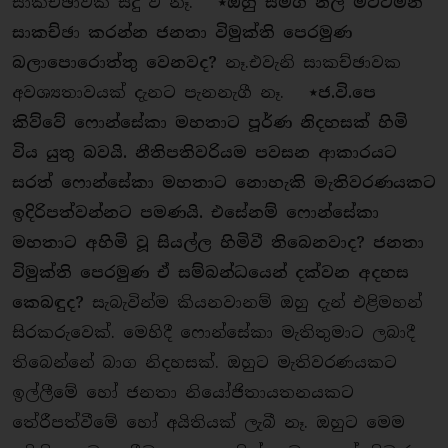
සාකච්ඡාවක් සිදු වී නෑ.
⋆
ඔහු සමග නිල මට්ටමින්
සාකච්
ඡා
කරන්න ජනතා විමුක්ති පෙරමුණ
බලාපොරොත්තු වෙනවද?
නෑ.එවැනි සාකච්ඡාවක
අවශ්‍යතාවයක් දැනට පැනනැගී නෑ.
⋆ජ.වි.පෙ
කිව්වේ ෆොන්සේකා මහතාට පූර්ණ නිදහසක් හිමි
විය යුතු බවයි. නීතිපතිවරියම පවසන ආකාරයට
සරත් ෆොන්සේකා මහතාට නොහැකි මැතිවරණයකට
ඉදිරිපත්වන්නට පමණයි. එසේනම් ෆොන්සේකා
මහතාට අහිමි වූ සියල්ල හිමිවී තිබෙනවාද? ජනතා
විමුක්ති පෙරමුණ ඒ සම්බන්ධයෙන් දක්වන අදහස
කෙබඳුද?
සැබැවින්ම කියනවානම් ඔහු දැන් එළිමහන්
සිරකරුවෙක්. මෙහිදී ෆොන්සේකා මැතිතුමාට ලබාදී
තිබෙන්නේ බාග නිදහසක්. ඔහුට මැතිවරණයකට
ඉල්ලීමේ හෝ ජනතා නියෝජිතායතනයකට
තේරීපත්වීමේ හෝ අයිතියක් ලැබී නෑ. ඔහුට මෙම