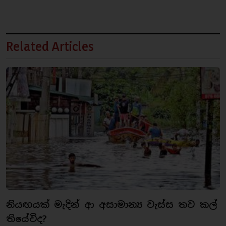
Related Articles
නියඟයක් මැදින් ආ අසාමාන්‍ය වැස්ස තව කල්
තියේවිද?