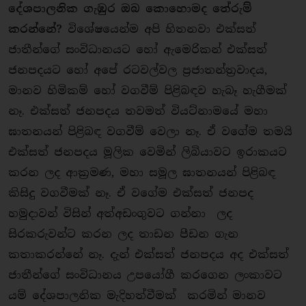
දේශපාලනික ගැඹුර ඔබ කොහොමද තේරුම්
කරන්නේ?
විශේෂයෙන්ම අපි හිතනවා එක්සත්
ජාතීන්ගේ සංවිධානයට හෝ ඇමෙරිකන් එක්සත්
ජනපදයට හෝ අපේ රටවල්වල ප‍්‍රජාතන්ත‍්‍රවාදය,
මානව හිමිකම් හෝ වගවීම් පිළිබඳව හැබෑ හැගීමක්
නෑ. එක්සත් ජනපදය තවමත් වියට්නාමයේ මහා
ඝාතනයන් පිළිබඳ වගවීම් වෙලා නෑ. ඒ වගේම තමයි
එක්සත් ජනපදය මූලික වෙමින් ලිබියාවට ඉරාකයට
කරන ලද ආක‍්‍රමණ, මහා සමූල ඝාතනයන් පිළිබඳ
කිසිදු වගවීමක් නෑ. ඒ වගේම එක්සත් ජනපද
හමුදාවන් විසින් අත්අඩංගුවට ගන්නා ලද
සිරකරුවන්ට කරන ලද තාඩන පීඩන ගැන
කතාකරන්නේ නෑ. දැන් එක්සත් ජනපදය අද එක්සත්
ජාතීන්ගේ සංවිධානය උපයෝගී කරගෙන ලංකාවට
යම් දේශපාලනික මැදිහත්වීමක් කරමින් මානව