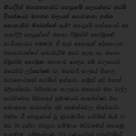
කියද්දිත් මහජනතාවට පහසුකම් සලසන්නට තරම්
විපක්ෂයට මහජන බලයක් ගොඩනගා ගන්න
නොහැකිව තිබෙන්නේ ඇයි?
පොදුවේ ගත්තොත් අප
පැහැදිලි කළයුත්තේ ජනතා විමුක්ති පෙරමුණේ
කාර්යභාරය පමණයි. ඒ හැර අනෙකුත් දේශපාලන
ව්‍යාපාරයන්ගේ කඩාවැටීම අපට අදාළ නෑ. ජනතා
විමුක්ති පෙරමුණ ජනතාව පෙළන මේ පාලනයට
එරෙහිව උද්ඝෝෂණ හා මතවාදී තලයේ විශාල
වැඩකොටසක් කරමින් ඉන්නවා. නමුත් අපි එකක්
පිළිගන්නවා. වර්තමාන පාලනය ජනතාව මත එල්ල
කරතිබෙන පීඩනයේ ප‍්‍රමාණයට සාපේක්ෂව එය
සමාජගත කරගන්න අපි අසමත්වෙලා තිබෙනවා.
එනිසා ඒ වෙනුවෙන් වූ ක‍්‍රියාමාර්ග ගනිමින් මැයි 15
සිට 30 දක්වා රටපුරා ගම්මාන මට්ටමෙන් ජනහමු,
සාකච්ඡා, සම්මන්ත‍්‍රණ වට ගණනාවක් පවත්වමින්