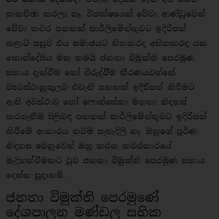
සාකච්ඡා කරලා නෑ. විපක්ෂයෙන් වේවා ආණ්ඩුවෙන්
වේවා කවර පනතක් පාර්ලිමේන්තුවට ඉදිරිපත්
කළාට පසුව එය සමාජයට හිතකරද අහිතකරද යන
කොන්දේසිය මත තමයි ජනතා විමුක්ති පෙරමුණ
සහාය දැක්වීම හෝ විරුද්විීම තීරණයවන්නේ.
ව්‍යවස්ථානුකූලව එවැනි පනතක් ඉදිරිපත් කිරීමට
ඇති අවස්ථාව හෝ ෆොන්සේකා මහතා නිදහස්
කරගැනීම පිළිබඳ පනතක් පාර්ලිමේන්තුවට ඉදිරිපත්
කිරීමේ ආකාරය තවම පැහැදිලි නෑ. ඔහුගේ පූර්ණ
නිදහස වෙනුවෙන් ඔහු කරන කවරකාරයේ
මැදිහත්වීමකට වුව ජනතා විමුක්ති පෙරමුණ සහාය
දෙන්න සූදානම්.
ජනතා විමුක්ති පෙරමුණේ
දේශපාලන මණ්ඩල සභික