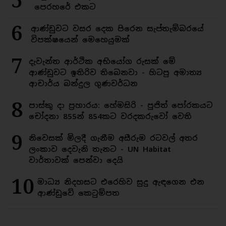
5
පෙරහරේ එකට
6
ආණ්ඩුවට වසර දෙක පිරෙන සැප්තැම්බරයේ
විපක්ෂයෙන් මෙහෙයුමක්
7
දැවැන්ත ආර්ථික අභියෝග රුසක් මේ
ආණ්ඩුවට ඉතිරිව තිබෙනවා - හිටපු අමාත්‍ය
ආචාර්ය බන්දුල ගුණවර්ධන
8
පාස්කු දා ප්‍රහාරය: හේමසිරි - පූජිත් පෝරකයට
චෝදනා 855න් 854කට වරදකරුවෝ වෙති
9
නිවෙසක් මිලදී ගැනීම අසීරුම රටවල් අතර
ලංකාව දෙවැනි තැනට - UN Habitat
වාර්තාවක් පෙන්වා දෙයි
10
මාධ්‍ය නිදහසට එරෙහිව සුදු ඇඳගෙන එන
ආණ්ඩුවේ කෙටුම්පත