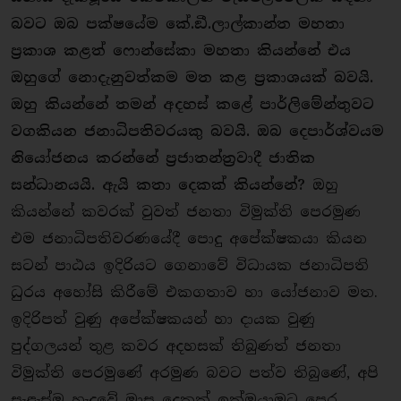
බවට ඔබ පක්ෂයේම කේ.ඞී.ලාල්කාන්ත මහතා
ප‍්‍රකාශ කළත් ෆොන්සේකා මහතා කියන්නේ එය
ඔහුගේ නොදැනුවත්කම මත කළ ප‍්‍රකාශයක් බවයි.
ඔහු කියන්නේ තමන් අදහස් කළේ පාර්ලිමේන්තුවට
වගකියන ජනාධිපතිවරයකු බවයි. ඔබ දෙපාර්ශ්වයම
නියෝජනය කරන්නේ ප‍්‍රජාතන්ත‍්‍රවාදී ජාතික
සන්ධානයයි. ඇයි කතා දෙකක් කියන්නේ?
ඔහු
කියන්නේ කවරක් වුවත් ජනතා විමුක්ති පෙරමුණ
එම ජනාධිපතිවරණයේදී පොදු අපේක්ෂකයා කියන
සටන් පාඨය ඉදිරියට ගෙනාවේ විධායක ජනාධිපති
ධුරය අහෝසි කිරීමේ එකගතාව හා යෝජනාව මත.
ඉදිරිපත් වුණු අපේක්ෂකයන් හා දායක වුණු
පුද්ගලයන් තුළ කවර අදහසක් තිබුණත් ජනතා
විමුක්ති පෙරමුණේ අරමුණ බවට පත්ව තිබුණේ, අපි
සැළැස්ම හැදුවේ මාස දෙකක් ඉක්මයාමට පෙර