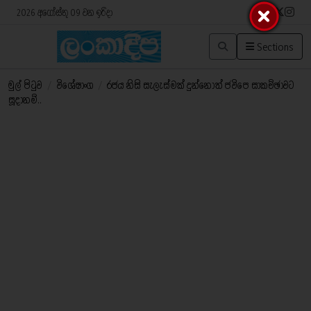
2026 අගෝස්තු 09 වන ඉරිදා
Sections
මුල් පිටුව
/
විශේෂාංග
/
රජය නිසි සැලැස්මක් දුන්නොත් ජවිපෙ සාකච්ඡාවට
සූදානම්..