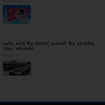
20 July 2026
ලෝක තෙල් මිල බැස්සත් ලංකාවේ මිල නොබසින
‘රහස’ මොකක්ද?
13 July 2026