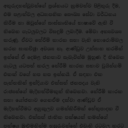
අතුරුදහන්වූවන්ගේ ප‍්‍රශ්නයට ක‍්‍රමවත්ව පිළිතුරු දීම,
එම පළාත්වල අධ්‍යාපනික සෞඛ්‍ය සේවා වර්ධනය
කිරීම හා ඔවුන්ගේ සංස්කෘතියේ භාෂාවේ ඇති වී
තිබෙන ගැටලුවලට විසඳුම් ලබාදීම. මේවා අත්‍යවශ්‍ය
කරුණු. ඒවට තේරීම් කාරක සභා වැනි තොරොම්බල
කරන සාකච්ඡුා අවශ්‍ය නෑ. ආණ්ඩුව උත්සාහ කරමින්
ඉන්නේ ඒ දෙමළ ජනතාව සැබැවින්ම මුහුණ දී තිබෙන
ගැටලු යටපත් කරල තේරීම් කාරක සභාව චුයින්ගම්
එකක් වගේ හප හප ඉන්නයි. ඒ සඳහා එක
පැත්තකින් ඉන්දියාව එක්සත් ජනපදය වැනි
රාජ්‍යන්ගේ මැදිහත්වීමකුත් තිබෙනවා. තේරීම් කාරක
සභා යෝජනාව ගෙනඒම දක්වා ආණ්ඩුව ඒ
මැදිහත්වීමට අනුකූලව ගමන්කිරීමක් හේතුපාදක වී
තිබෙනවා. එක්සත් ජාතික පක්ෂයත් තමන්ගේ
පක්ෂය මුළුමනින්ම හසුරුවන්නේ එවැනි රටවල කරට