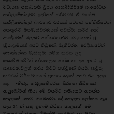
විධායක ජනාධිපති ධුරය අහෝසිකිරීමේ සංශෝධන
පාර්ලිමේන්තුවට ඉදිරිපත් කිරීමටයි. ඒ වගේම
පාර්ලිමේන්තුව බාරකාර රජයක් යටතට පත්කිරීමටත්
අනතුරුව මහමැතිවරණයක් පවත්වා කවර හෝ
ආණ්ඩුවක් බලයට පත්කරගැනීම වෙනුවෙන් වූ
ක‍්‍රියාදාමයක් අපට තිබුණේ. මැතිවරණ වේදිකාවේත්
ෆොන්සේකා මැතිතුමා සමග කරන ලද
සාකච්ඡාවේදීත් දේශපාලන පක්ෂ හා අප අතර වූ
සාකච්ඡාවලත් හරය බවට පත්වුණේ එයයි. කවුරු
කවරක් වර්තමානයේ ප‍්‍රකාශ කළත් අපට එය අදාළ
නෑ.
⋆
හිටපු හමුදාපතිවරයා සිරගත ජීවිතයට
ආයුබෝවන් කියා මේ වනවිට සතියකට ආසන්න
කාලයක් ගතව තිබෙනවා. දේශපාලන ලෝකය තුළ
පැය 24 ක් යනු ඉතාම වටිනා කාලයක්. මේ