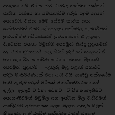
අතදාගෙනයි. එනිසා එම රටවල යෝජනා එක්සත්
ජාතික පක්ෂය හා සමපාතවීම අරුම පුදුම දෙයක්
නොවෙයි. එනිසා මෙම තේරීම් කාරක සභා
යෝජනාවත් එයට දේශපාලන පක්ෂවල හැසිරවීමත්
මුළුමනින්ම අධිරාජ්‍යවාදී වුවමනාවක්. ඒ උගුලෙ
වැටෙන්න ජනතා විමුක්ති පෙරමුණ කිසිදු සූදානමක්
නෑ. රජය ක‍්‍රියාකාරී සැලැස්මක් ඉදිරිපත් කළොත් ඒ
මත පදනම්ව සාකච්ඡා කරන්න ජනතා විමුක්ති
පෙරමුණ සූදානම්.
⋆
උතුරු මැද පළාත් සභාවට
හදිසි මැතිවරණයක් එපා යැයි එහි ආණ්ඩු පක්ෂයේම
මැති ඇමැතිවරුන් පිරිසක් ජනාධිපතිවරයාගෙන්
ඉල්ලා ඇතැයි වාර්තා වෙනවා. වී විකුණාගැනීමට
නොහැකිවීමත් බඩුමිල සහ ඉන්ධන මිල වැඩිවීමත්
ආණ්ඩුවට අවාසිදායක ලෙස බලපා ඇතැයි ඔවුන්
කියනවා. ආණ්ඩුවේම පාර්ශ්වකරුවන් එහෙම