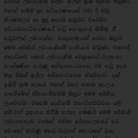
අයිතිය ලබාගැනීම සඳහා කලින් ක‍්‍රම තුනක් තිබුණා.
එකක් තමයි යුද අධිකරණයෙන් ලබා දී තිබූ
තීරණවලට හා සුදු කොඩි නඩුවට එරෙහිව
අභියාචනාධිකරණයේ නඩු ගොනුකර තිබීම. ඒ
නඩුවලින් ලබාගන්නා ජයග‍්‍රහණයක් හරහා ඔහුට
මෙම අයිතීන් ලබාගැනීමේ හැකියාව තිබුණා. එහෙත්
ජනාධිපති සමාව ලබාගැනීම වෙනුවෙන් බලපාන
තාක්ෂණික කරුණු හේතුකොටගෙන එම නඩු දෙක
ඔහු විසින් ඉල්ලා අස්කොටගෙන තිබෙනවා. දැන්
ඉතිරි ක‍්‍රම දෙකයි. එකක් වසර හතක කාලය
ගතවීමෙන් ස්වාභාවිකවම ඔහුට මෙම අයිතිය
ලැබෙනවා. එහෙම නැතිනම් ජනාධිපතිවරයා යළි
සමාවක් ප‍්‍රදානය කිරීම හරහා පමණයි මෙම අයිතීන්
ලබාගතහැකි වන්නේ. එනිසා දේශපාලනයේ තව
බොහෝ කරුණු අතර වැදගත් කොටසක් වන