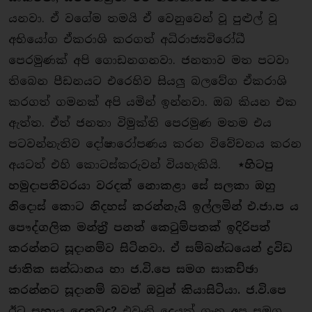
යනවා. ඒ වගේම තමයි ඒ වෙනුවෙන් වූ පුළුල් වූ
අභියෝග ඒකරාශි කරගත් අධිරාජ්‍යවිරෝධී
පෙරමුණක් අපි ගොඩනගනවා. ජනතාව මත පටවා
තිබෙන පීඩනයට එරෙහිව සියලු බලවේග ඒකරාශි
කරගත් ගමනක් අපි යමින් ඉන්නවා. ඔබ කියන එක
ඇත්ත. ඒත් ජනතා විමුක්ති පෙරමුණ මතම එය
පටවන්නැතිව දෝෂාරෝපණය කරන විවේචනය කරන
අයටත් එහි කොටස්කරුවන් වියහැකියි.
⋆
හිටපු
හමුදාපතිවරයා වරදක් නොකළා සේ සලකා ඔහු
නිදොස් කොට නිදහස් කරන්නැයි ඉල්ලමින් එ.ජා.ප ය
පෞද්ගලික මන්ත‍්‍රී පනත් කෙටුම්පතක් ඉදිරිපත්
කරන්නට සූදානම්ව සිටිනවා. ඒ සම්බන්ධයෙන් ද්‍රවිඩ
ජාතික සන්ධානය හා ජ.වි.පෙ සමග සාකච්ඡා
කරන්නට සූදානම් බවත් ඔවුන් කියාසිටියා. ජ.වි.පෙ
ඊට සහාය දෙනවද?
එවැනි දෙයක් ගැන අප සමග