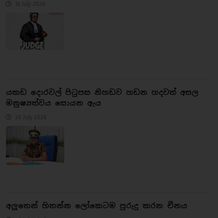
31 July 2026
යකඩ දොරවල් පිටුපස නිහඩව හඩන හදවත් අසල
මනුෂ්‍යත්වය සොයන ඇය
26 July 2026
අලුතෙන් හිතන්න ලෝකෙටම පුරුදු කරන චීනය