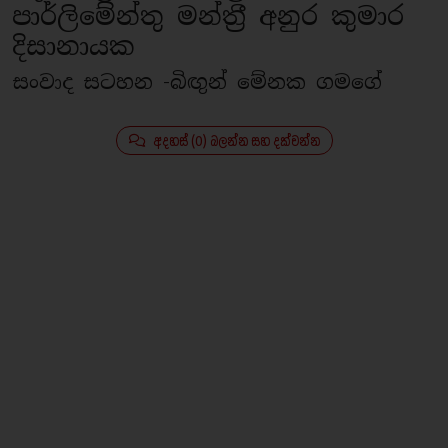
පාර්ලිමේන්තු මන්ත‍්‍රී අනුර කුමාර
දිසානායක
සංවාද සටහන -බිඟුන් මේනක ගමගේ
අදහස් (0) බලන්න සහ දක්වන්න