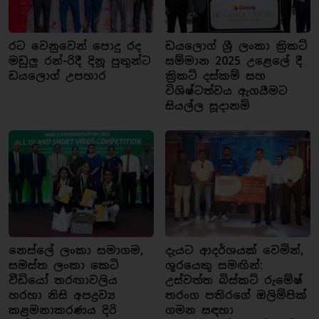
රට වෙනුවෙන් පොදු රද
ඩයලොග් ශ්‍රී ලංකා ක්‍රිකට්
මඩුලු රන්-රිදී දිනූ පුතුන්ට
සම්මාන 2025 උළෙලේ දී
ඩයලොග් උපහාර
ක්‍රිකට් දස්කම් සහ
විශිෂ්ටත්වය ඇගයීමට
සියල්ල සූදානම්
නෙස්ලේ ලංකා සමාගම,
දැයට ආදර්ශයක් වෙමින්,
සමස්ත ලංකා කෙටි
ශූරයෙකු සමඟින්:
වීඩියෝ තරඟාවලිය
උස්වත්ත බිස්කට් රුමේෂ්
හරහා නිසි අපද්‍රව්‍ය
තරංග පතිරගේ ඔලිම්පික්
කළමනාකරණය දිරි
ගමන සඳහා