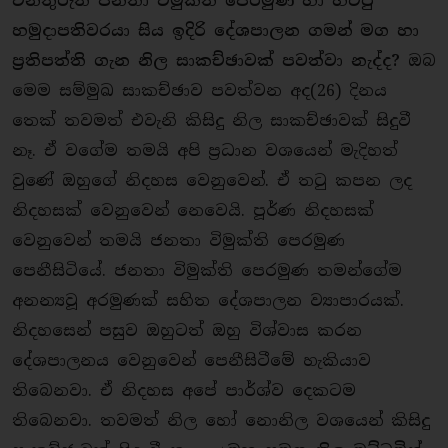
වනතුරුත් ජනතා විමුක්ති පෙරමුණ හා හිටපු
හමුදාපතිවරයා සිය ඉදිරි දේශපාලන ගමන් මග හා
ප‍්‍රතිපත්ති ගැන නිල සාකච්ඡාවක් පවත්වා නැද්ද?
ඔබ
මෙම සම්මුඛ සාකච්ඡාව පවත්වන අද(26) දිනය
තෙක් තවමත් එවැනි කිසිදු නිල සාකච්ඡාවක් සිදුවී
නෑ. ඒ වගේම තමයි අපි ප‍්‍රධාන වශයෙන් මැදිහත්
වුණේ ඔහුගේ නිදහස වෙනුවෙන්. ඒ තටු කපන ලද
නිදහසක් වෙනුවෙන් නෙවෙයි. පූර්ණ නිදහසක්
වෙනුවෙන් තමයි ජනතා විමුක්ති පෙරමුණ
පෙනීසිටියේ. ජනතා විමුක්ති පෙරමුණ තමන්ගේම
අනන්‍යවූ අරමුණක් සහිත දේශපාලන ව්‍යාපාරයක්.
නිදහසෙන් පසුව ඔහුටත් ඔහු විශ්වාස කරන
දේශපාලනය වෙනුවෙන් පෙනීසිටීමේ හැකියාව
තිබෙනවා. ඒ නිදහස අපේ පාර්ශ්ව දෙකටම
තිබෙනවා. තවමත් නිල හෝ නොනිල වශයෙන් කිසිදු