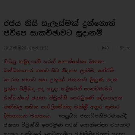
රජය නිසි සැලැස්මක් දුන්නොත්
ජවිපෙ සාකච්ඡාවට සූදානම්
-
2012 මැයි 28 | පෙ.ව. 11:23
Share
0
හිටපු හමුදාපති සරත් ෆොන්සේකා මහතා
බන්ධනාගාර ගතව සිට නිදහස ලැබීම, තේරීම්
කාරක සභාව සහ උතුරේ ජනතාව මුහුණ දෙන
ප‍්‍රශ්න පිළිබඳ අද සඳුදා හමුවෙන් සාකච්ඡාවට
එක්වන්නේ ජනතා විමුක්ති පෙරමුණේ දේශපාලන
මණ්ඩල සභික පාර්ලිමේන්තු මන්ත‍්‍රී අනුර කුමාර
දිසානායක මහතාය.
⋆
පසුගිය ජනාධිපතිවරණයේදී
ජනතා විමුක්ති පෙරමුණ සරත් ෆොන්සේකා මහතාට
සහාය දැක්වූයේ කෙටිකාලීන වැඩපිළිවෙලක් සඳහා