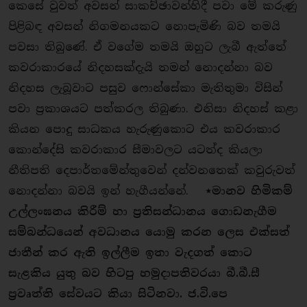
කෙසේ වුවත් අවසන් සාකච්ඡාවන්හිදී පවා මේ කරුණු
පිළිබඳ අවසන් නිගමනයකට නොපැමිණි බව තමයි
පවසා තිබුණේ. ඒ වගේම තමයි ඔහුට ලැබී ඇත්තේ
කවරාකාරයේ නිදහසක්දැයි තමන් නොදන්නා බව
නිදහස ලැබූවාට පසුව ෆොන්සේකා මැතිතුමා විසින්
පවා ප‍්‍රකාශයට පත්කරල තිබුණා. එනිසා නිදහස් කළා
කියන පොදු සාධකය හැරුණුකොට එය කවරාකාර
කොන්දේසි කවරාකාර සීමාවලට යටත්ද කියලා
නීතිපති දෙපාර්තමේන්තුවෙන් දන්වනතෙක් කවුරුවත්
නොදන්නා බවයි ඉන් හැගීයන්නේ.
⋆මානව හිමිකම්
උල්ලංඝනය කිරීම් හා ප‍්‍රතිසන්ධානය ගොඩනැගීම
සම්බන්ධයෙන් අවධානය යොමු කරන ලෙස එක්සත්
ජාතීන් කර ඇති ඉල්ලීම ඉතා වැදගත් කොට
සැළකිය යුතු බව හිටපු හමුදාපතිවරයා බී.බී.සී
ප‍්‍රවෘත්ති සේවයට කියා සිටිනවා. ජ.වි.පෙ