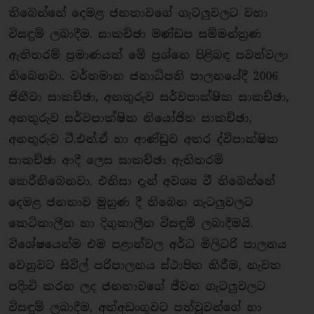
තිබෙන්නේ දෙමළ ජනතාවගේ ගැටලුවලට වහා
විසඳුම් ලබාදීම. සාකච්ඡා මණ්ඩප සම්මන්ත‍්‍රණ
ඇතිතරම් ප‍්‍රමාණයක් මේ ප‍්‍රශ්නෙ පිළිබඳ පවත්වලා
තිබෙනවා. වර්තමාන ජනාධිපති පාලනයේදී 2006
ජිනීවා සාකච්ඡා, අනතුරුව සර්වපාක්ෂික සාකච්ඡා,
අනතුරුව සර්වපාක්ෂික නියෝජිත සාකච්ඡා,
අනතුරුව ටී.එන්.ඒ හා ආණ්ඩුව අතර ද්විපාක්ෂික
සාකච්ඡා ආදී ලෙස සාකච්ඡා ඇතිතරම්
කෙරීතිබෙනවා. එනිසා දැන් අවශ්‍ය වී තිබෙන්නේ
දෙමළ ජනතාව මුහුණ දී තිබෙන ගැටලුවලට
කෙටිකාලීන හා දිගුකාලීන විසඳුම් ලබාදීමයි.
විශේෂයෙන්ම එම පළාත්වල අර්ධ මිලිටරි පාලනය
වෙනුවට සිවිල් පරිපාලනය ස්ථාපිත කිරීම, නැවත
පදිංචි කරන ලද ජනතාවගේ ජීවන ගැටලුවලට
විසඳුම් ලබාදීම, අත්අඩංගුවට පත්වූවන්ගේ හා