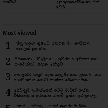
ගන්වයි
අනුග්‍රාහකත්වයෙන් එක්
වෙයි.
Most viewed
1
කිඹුලාඇළ ගුණාට යනඑන මං නැතිකළ
පොලිස් ප්‍රහාරය
2
සිරිකොත - ඩාලිපාර - සුචරිතය අමතක කර
පැලවත්තට ගහන හේතුව
3
කොළඹට වතුර දෙන කැලණි ගඟ දුෂිතයි ගඟ
ගොඩගන්න කෝටි ගාණක මෙහෙයුමක්
4
අස්වැසුමලාභීන්ගෙන් රටට වැඩක් ගන්න
විසිපන්දාහ අරගෙන නිකම් ඉන්න පුරුදුවෙලා!
අනුර - පහින්ද - සජිත් කතරගම මහ