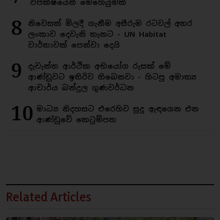
විපක්ෂයෙන් මෙහෙයුමක්
8
නිවෙසක් මිලදී ගැනීම අසීරුම රටවල් අතර
ලංකාව දෙවැනි තැනට - UN Habitat
වාර්තාවක් පෙන්වා දෙයි
9
දැවැන්ත ආර්ථික අභියෝග රුසක් මේ
ආණ්ඩුවට ඉතිරිව තිබෙනවා - හිටපු අමාත්‍ය
ආචාර්ය බන්දුල ගුණවර්ධන
10
මාධ්‍ය නිදහසට එරෙහිව සුදු ඇඳගෙන එන
ආණ්ඩුවේ කෙටුම්පත
Related Articles