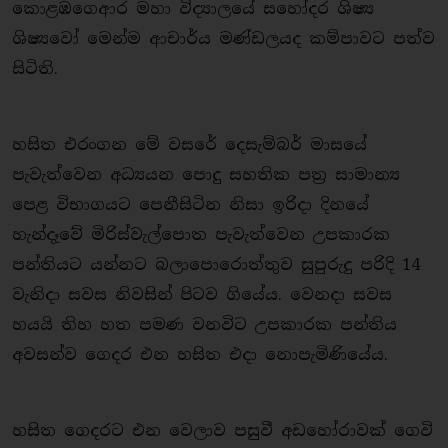
කොළඹගෙආර මහා විද්‍යාලයේ සහෝදර ශිෂ්‍ය
ශිෂ්‍යවෝ මෙන්ම ආචාර්ය මණ්ඩලයද කම්පාවට පත්ව
සිටිති.
හසිත එරංගන මේ වසරේ දෙසැම්බර් මාසයේ
පැවැත්වෙන අධ්‍යයන පොදු සහතික පත‍්‍ර සාමාන්‍ය
පෙළ විභාගයට පෙනීසිටින නිසා ඉරිදා දිනයේ
හැන්දෑවේ මිරිස්වැල්පොත පැවැත්වෙන උපකාරක
පන්තියට යන්නට බලාපොරොත්තුව සුපුරුදු පරිදි 14
වැනිදා සවස නිවසින් පිටව ගියේය. වෙනදා සවස
හයයි තිහ හත පමණ වනවිට උපකාරක පන්තිය
අවසන්ව ගෙදර එන හසිත එදා නොපැමිණියේය.
හසිත ගෙදරට එන වෙලාව පසුවී අඩහෝරාවක් ගෙවි