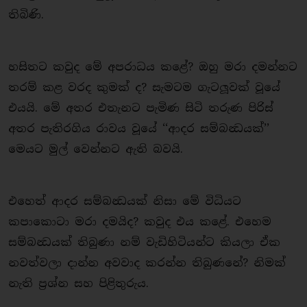
තිබිණි.
හසිතට කවුද මේ අපරාධය කළේ? ඔහු මරා දමන්නට
තරම් කළ වරද කුමක් ද? සැමටම ගැටලූවක් වූයේ
එයයි. මේ අතර එතැනට පැමිණ සිටි තරුණ පිරිස්
අතර පැතිරගිය රාවය වූයේ ‘‘ආදර සම්බන්‍ධයක්’’
මෙයට මුල් වෙන්නට ඇති බවයි.
එහෙත් ආදර සම්බන්‍ධයක් නිසා මේ විධියට
කපාකොටා මරා දමයිද? කවුද එය කළේ. එහෙම
සම්බන්‍ධයක් තිබුණා නම් වැඩිහිටියන්ට කියලා ඒක
නවත්වලා දාන්න අවවාද කරන්න තිබුණනේ? නිමක්
නැති ප‍්‍රශ්න සහ පිළිතුරුය.