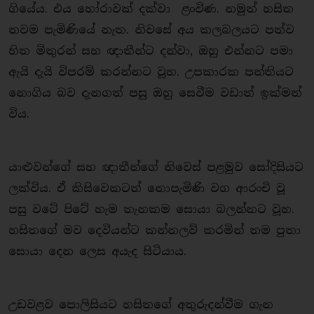
ගියේය. එය හෝරාවක් දක්වා ළංවිණ. නමුත් හසිත
තවම පැමිණියේ නැත. නිවසේ අය කලබලයට පත්ව
හිත මිතුරන් සහ ඥාතීන්ට දන්වා, ඔහු එන්නට පමා
ඇයි දැයි විපරම් කරන්නට වූහ. උපකාරක පන්තියට
නොගිය බව දැනගත් පසු ඔහු සෙවීම වඩාත් ඉක්මන්
විය.
යාළුවන්ගේ සහ ඥාතීන්ගේ නිවෙස් පළමුව සෝදිසියට
ලක්විය. ඒ කිසිවෙකටත් නොපැමිණි වග ආරංචි වූ
පසු වටේ පිටේ හැම තැනකම සොයා බලන්නට වූහ.
හසිතගේ මව දෙවියන්ට කන්නලව් කරමින් තම පුතා
සොයා දෙන ලෙස අයැද සිටියාය.
උඩවළව පොලිසියට හසිතගේ අතුරුදන්වීම ගැන