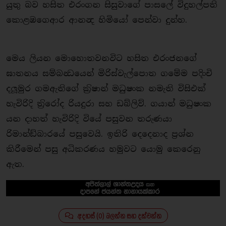
යුතු බව හසිත එරංගන සිසුවාගේ පාසලේ විදුහල්පති
කොළඹගෙආර ආනන්‍ද හිමියෝ පෙන්වා දුන්හ.
මෙය ලියන මොහොතවනවිට හසිත එරංජනගේ
ඝාතනය සම්බන්‍ධයෙන් මිරිස්වැල්පොත ගමේම පදිංචි
දලූමුර ගමඇතිගේ ක‍්‍රිෂාන් මධුෂංක නමැති විසිඑක්
හැවිරිදි ත‍්‍රිරෝද රියදුරා සහ ඩබ්ලිව්. ගයාන් මධුෂංක
යන දාහත් හැවිරිදි වියේ පසුවන තරුණයා
රිමාන්ඞ්බාරයේ පසුවෙයි. ඉතිරි දෙදෙනාද ප‍්‍රශ්න
කිරීමෙන් පසු අධිකරණය හමුවට යොමු කෙරෙනු
ඇත.
අදහස් (0) බලන්න සහ දක්වන්න