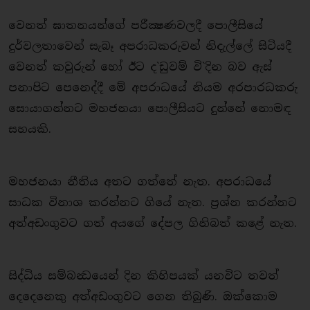
වෙනත් ඝාතනයන්ගේ පරීක්‍ෂණවලදී පොලීසියේ
දුර්වලතාවෙන් සැබෑ අපරාධකරුවන් නිදැල්ලේ සිටියදී
වෙනත් කවුරුන් හෝ ඊට ද`ඩුවම් වි`දින බව ඇස්
පනාපිට පෙනෙද්දී මේ අපරාධයේ නියම අරපාරධකරු
සොයාගන්නට මහජනයා පොලීසියට දුන්නේ නොමඳ
සහයකි.
මහජනයා නීතිය අතට ගත්තේ නැත. අපරාධයේ
සාධක විනාශ කරන්නට ගියේ නැත. ප‍්‍රශ්න කරන්නට
අත්අඩංගුවට ගත් අයගේ දේපල ගිනිබත් කළේ නැත.
සිද්ධිය සම්බන්‍ධයෙන් දින කිහිපයක් යනවිට තවත්
දෙදෙනෙකු අත්අඩංගුවට ගෙන තිබුණි. ඔක්කොම