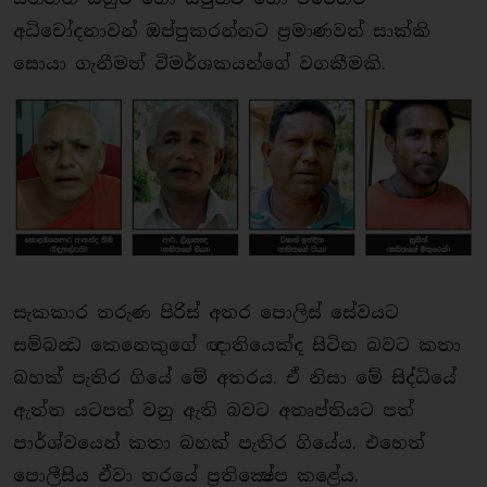
අධිචෝදනාවන් ඔප්පුකරන්නට ප‍්‍රමාණවත් සාක්කි
සොයා ගැනීමත් විමර්ශකයන්ගේ වගකීමකි.
සැකකාර තරුණ පිරිස් අතර පොලිස් සේවයට
සම්බන්‍ධ කෙනෙකුගේ ඥාතියෙක්ද සිටින බවට කතා
බහක් පැතිර ගියේ මේ අතරය. ඒ නිසා මේ සිද්ධියේ
ඇත්ත යටපත් වනු ඇති බවට අතෘප්තියට පත්
පාර්ශ්වයෙන් කතා බහක් පැතිර ගියේය. එහෙත්
පොලීසිය ඒවා තරයේ ප‍්‍රතික්‍ෂේප කළේය.