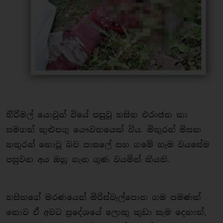
හිිරිමල් යොවුන් වියේ පසුවූ හසිත එරංජන කා
සමගත් කුළුපගු යෞවනයෙක් විය. මිතුරන් මිසක
හතුරන් නොවූ බව පාසලේ සහ ගමේ හැම වයසේම
පසුවන අය ඔහු ගැන ගුණ වයමින් කියති.
හසිතගේ මරණයෙන් මිරිස්වැල්පොත ගම පමණක්
නොව ඒ අවට ප‍්‍රදේශයේ ලොකු කුඩා සැම දෙනාත්,