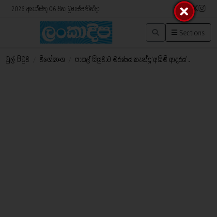
2026 අගෝස්තු 06 වන බ්‍රහස්පතින්දා
Sections
මුල් පිටුව
/
විශේෂාංග
/
පාසල් සිසුවාට මරණය කැන්දූ ‘අහිමි ආදරය’..