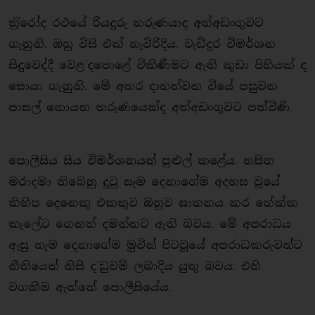
ත‍්‍රිරෝද රථයේ රියදුරු තරුණයාද අත්අඩංගුවට
ගැනුනි. ඔහු විසි එක් හැවිරිදිය. වැඩිදුර විමර්ශන
සිදුවෙද්දී වෙළ`දපොළේ විකිණීමට ඇති කුඩා පිහියක් ද
සොයා ගැනුනි. මේ අතර දාහත්වන වියේ පසුවන
පාසල් නොයන තරුණයෙක්ද අත්අඩංගුවට පත්විණි.
පොලීසිය සිය විමර්ශනයන් පුළුල් කළේය. හසිත
මරාදමා තිබෙනු දුටු සෑම දෙනාගේම අදහස වූයේ
කිහිප දෙනෙකු එකතුව ඔහුව ඝාතනය කර තේක්ක
කැලේට ගෙනත් දමන්නට ඇති බවය. මේ අපරාධය
ඇසු හැම දෙනාගේම මුවින් පිටවූයේ අපරාධකරුවන්ට
නීතියෙන් නිසි ද`ඩුවම් ලබාදිය යුතු බවය. එහි
වගකීම ඇත්තේ පොලීසියේය.