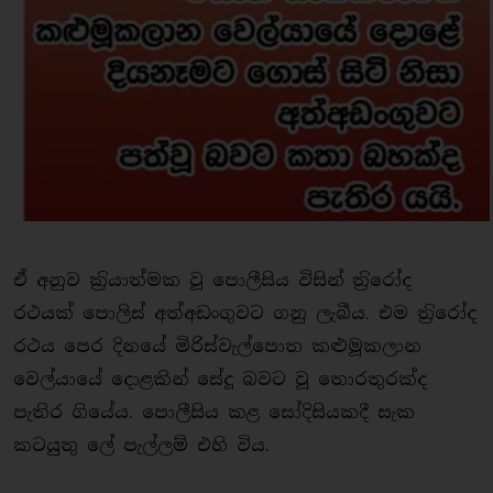
ඒ අනුව ක‍්‍රියාත්මක වූ පොලීසිය විසින් ත‍්‍රිරෝද
රථයක් පොලිස් අත්අඩංගුවට ගනු ලැබීය. එම ත‍්‍රිරෝද
රථය පෙර දිනයේ මිරිස්වැල්පොත කළුමූකලාන
වෙල්යායේ දොළකින් සේදූ බවට වූ තොරතුරක්ද
පැතිර ගියේය. පොලීසිය කළ සෝදිසියකදී සැක
කටයුතු ලේ පැල්ලම් එහි විය.