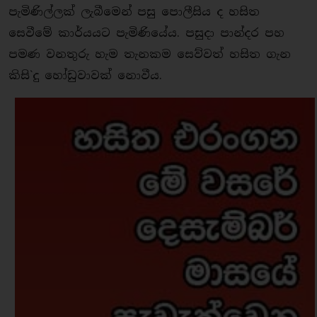
පැමිණිල්ලක් ලැබීමෙන් පසු පොලීසිය ද හසිත
සෙවීමේ කාර්යයට පැමිණියේය. පසුදා පාන්දර පහ
පමණ වනතුරු හැම තැනකම සෙව්වත් හසිත ගැන
කිසි`දු හෝඩුවාවක් නොවීය.