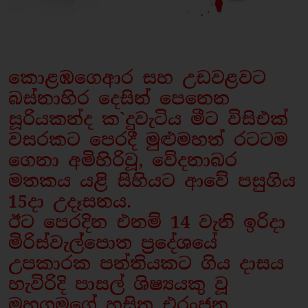
කොළඹගෙආර සහ උඩවළවට
බස්නාහිර දෙසින් පෙනෙන
සූරියකන්ද ක`දුවැටිය මීට විසිඑක්
වසරකට පෙරදී මුළුමහත් රටටම
ගෙනා අමිහිරිවූ, වේදනාබර
මතකය යළි සිහියට ආවේ පසුගිය
15දා උදෑසනය.
ඊට පෙරදින එනම් 14 වැනි ඉරිදා
මිරිස්වැල්පොත ප‍්‍රදේශයේ
උපකාරක පන්තියකට ගිය දාසය
හැවිරිදි පාසල් ශිෂ්‍යයකු වූ
මහගමගේ හසිත එරංජන