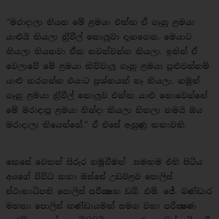
‘‘මරාදාලා තියන මේ ළමයා එක්ක ඒ ගෑනු ළමයා
යාළුයි කියලා ත‍්‍රීවීල් කොලූවා දැනගෙන. මෙයාට
කියලා තියනවා ඒක නවත්වන්න කියලා. ඉතින් ඒ
වෙලාවේ මේ ළමයා කිව්වාලූ ගෑනු ළමයා පුළුවන්නම්
යාළු කරගන්න එයාට ප‍්‍රශ්නයක් නෑ කියලා. නමුත්
ගෑනු ළමයා ත‍්‍රීවීල් කොලූව එක්ක යාළු නොවෙන්නේ
මේ මරාදාපු ළමයා හින්දා කියලා හිතලා තමයි ඔය
මරාදාලා තියෙන්නේ.’’ ඒ එසේ ඇසුණු කතාවකි.
කෙසේ වෙතත් සිරුර හමුවීමත් සමඟම එහි සිටිය
අයගේ විවිධ කතා ඔස්සේ උඩවළව පොලිස්
ස්ථානාධිපති පොලිස් පරීක්‍ෂක ඩබ්. එම්. ජේ. බණ්ඩාර
මහතා පොලිස් කණ්ඩායමක් සමග වහා පරීක්‍ෂණ