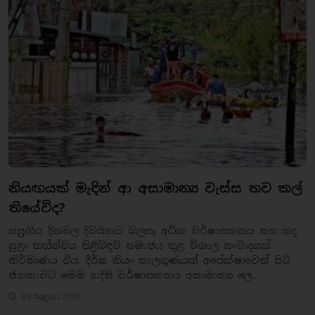
නියඟයක් මැදින් ආ අසාමාන්‍ය වැස්ස තව කල්
තියේවිද?
​පසුගිය දිනවල දිවයිනට බලපෑ අධික වර්ෂාපතනය සහ තද
සුළං තත්ත්වය පිළිබඳව සමාජය තුළ විශාල සංවාදයක්
නිර්මාණය විය. දීර්ඝ නියං කාලගුණයක් අපේක්ෂාවෙන් සිටි
ජනතාවට මෙම හදිසි වර්ෂාපතනය අසාමාන්‍ය ලෙ..
04 August 2026