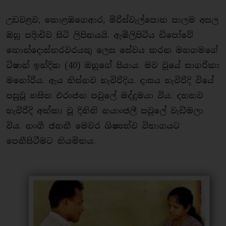
උඩවළව, කොළඹගෙආර, මිරිස්වැල්පොත පාලම අසල
ඔහු පදිංචිව සිටි ලිපිනයයි. ඇඹිලිපිටිය ඩිපෝවේ
කොන්දොස්තරවරයකු ලෙස සේවය කරන මහගමගේ
ටිෂාන් ඉන්දික (40) ඔහුගේ පියාය. මව වූයේ සාගරිකා
මනෝරිය. ඇය තිස්නව හැවිරිදිය. දාසය හැවිරිදි වියේ
පසුවූ හසිත එරංජන පවුලේ මද්දුමයා විය. දහනව
හැවිරිදි අක්කා වූ දිනිති නයාංජලී පවුලේ වැඩිමලා
විය. නංගී ජනනී මෙවර ශිෂ්‍යත්ව විභාගයට
පෙනීසිටීමට නියමිතය.