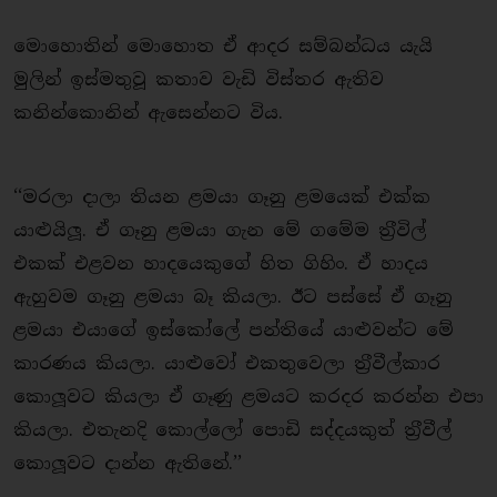
මොහොතින් මොහොත ඒ ආදර සම්බන්ධය යැයි
මුලින් ඉස්මතුවූ කතාව වැඩි විස්තර ඇතිව
කනින්කොනින් ඇසෙන්නට විය.
‘‘මරලා දාලා තියන ළමයා ගෑනු ළමයෙක් එක්ක
යාළුයිලූ. ඒ ගෑනු ළමයා ගැන මේ ගමේම ත‍්‍රීවිල්
එකක් එළවන හාදයෙකුගේ හිත ගිහිං. ඒ හාදය
ඇහුවම ගෑනු ළමයා බෑ කියලා. ඊට පස්සේ ඒ ගෑනු
ළමයා එයාගේ ඉස්කෝලේ පන්තියේ යාළුවන්ට මේ
කාරණය කියලා. යාළුවෝ එකතුවෙලා ත‍්‍රීවීල්කාර
කොලූවට කියලා ඒ ගෑණු ළමයට කරදර කරන්න එපා
කියලා. එතැනදි කොල්ලෝ පොඩි සද්දයකුත් ත‍්‍රීවීල්
කොලූවට දාන්න ඇතිනේ.’’