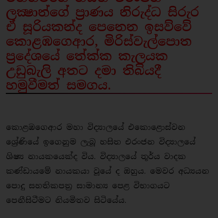
ලක්‍ෂාන්ගේ ප‍්‍රාණය නිරුද්ධ සිරුර
ඒ සූරියකන්ද පෙනෙන ඉසව්වේ
කොළඹගෙආර, මිරිස්වැල්පොත
ප‍්‍රදේශයේ තේක්ක කැලයක
උඩුබැලි අතට දමා තිබියදී
හමුවීමත් සමගය.
කොළඹගෙආර මහා විද්‍යාලයේ එකොළොස්වන
ශ්‍රේණියේ ඉගෙනුම ලැබූ හසිත එරංජන විද්‍යාලයේ
ශිෂ්‍ය නායකයෙක්ද විය. විද්‍යාලයේ තූර්ය වාදක
කණ්ඩායමේ නායකයා වූයේ ද ඔහුය. මෙවර අධ්‍යයන
පොදු සහතිකපත‍්‍ර සාමාන්‍ය පෙළ විභාගයට
පෙනීසිටීමට නියමිතව සිටියේය.