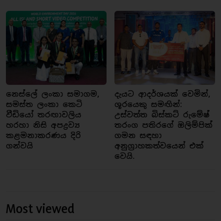
නෙස්ලේ ලංකා සමාගම,
දැයට ආදර්ශයක් වෙමින්,
සමස්ත ලංකා කෙටි
ශූරයෙකු සමඟින්:
වීඩියෝ තරඟාවලිය
උස්වත්ත බිස්කට් රුමේෂ්
හරහා නිසි අපද්‍රව්‍ය
තරංග පතිරගේ ඔලිම්පික්
කළමනාකරණය දිරි
ගමන සඳහා
ගන්වයි
අනුග්‍රාහකත්වයෙන් එක්
වෙයි.
Most viewed