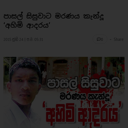
පාසල් සිසුවාට මරණය කැන්දූ
‘අහිමි ආදරය’
-
2015 ජූනි 24 | ප.ව. 05:31
Share
0