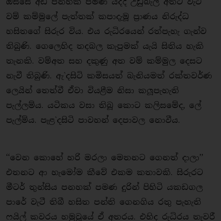
ඔස්සේ අඩි පනහක් පමණ යද්දී උඩුබැලිි අතට වැටී
වම් කම්මුලේ පැත්තක් කපාදැමූ ප‍්‍රාණය නිරුද්ධ
හසිතගේ සිරුර විය. එය රුධිරයෙන් රත්පැහැ ගැන්ව
තිබුණි. ගෙලෙහිද තදබල කැපුමක් යැයි සිතිය හැකි
තැනකි. වම්අත සහ දකුණු අත වම් කම්මුල දෙසට
නැවී තිබුණි. ඇ`දසිටි කමිසයත් බැනියමත් රක්තවර්ණ
ලෙයින් තෙත්වී ඒවා වියළීම නිසා කලූපැහැති
පැල්ලම්ය. යටිකය වසා තිබූ කොට කලිසමේද, ලේ
පැල්ම්ය. පැළ`දසිටි පාවහන් දෙපාවල නොවීය.
‘‘වෙන කොහේ හරි මරලා මෙතනට ගෙනත් දාලා’’
එතනට ආ හැමෝම කීවේ එකම කතාවකි. සිරුරට
මීටර් තුන්සිය පනහක් පමණ දුරින් පිහිටි යකඩගල
පාරේ වැටී තිබී හසිත පන්ති ගෙනගිය රතු පැහැති
ෆයිල් කවරය හමුවූයේ ඒ අතරය. එහිද රුධිරය තැවරී