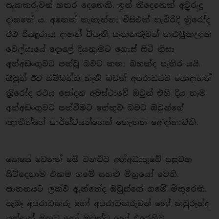
සැකකරුවන් හතර දෙනෙකි. ඉන් තිදෙනෙක් අවුරුදු
දාහතේ ය. අනෙක් තැනැත්තා විසිඑක් හැවිරිදි ත‍්‍රිරෝද
රථ රියදුරාය. දාහත් වියැති සැකකරුවන් කළුමූකලාන
වෙල්යායේ දොළේ දියනෑමට ගොස් සිටි නිසා
අත්අඩංගුවට පත්වූ බවට කතා බහක්ද පැතිර යයි.
ඔවුන් ඊට සම්බන්ධ නැති බවත් අපරාධයට යොදාගත්
ත‍්‍රිරෝද රථය සෝදන අවස්ථාවේ ඔවුන් එහි දිය නෑම
අත්අඩංගුවට පත්වීමට හේතුව බවට ඔවුන්ගේ
ඥාතීන්ගේ පාර්ශ්වයන්ගෙන් නැෙඟන අෙ`දා්නාවකි.
කෙසේ වෙතත් මේ වනවිට අත්අඩංගුවේ පසුවන
සිව්දෙනාම එකම ගමේ යහළු මිත‍්‍රයෝ වෙති.
ඝාතනයට ලක්ව ඇත්තේද ඔවුන්ගේ ගමේ මිතුරෙකි.
සැබෑ අපරාධකරු හෝ අපරාධකරුවන් හෝ කවුරුන්ද
යන්නත් ඔහුට හෝ ඔවුන්ට හෝ එරෙහිව