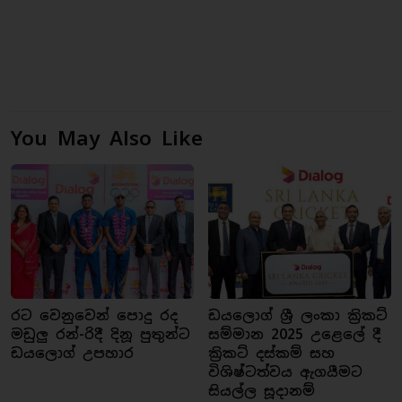
You May Also Like
රට වෙනුවෙන් පොදු රද
ඩයලොග් ශ්‍රී ලංකා ක්‍රිකට්
මඩුලු රන්-රිදී දිනූ පුතුන්ට
සම්මාන 2025 උළෙලේ දී
ඩයලොග් උපහාර
ක්‍රිකට් දස්කම් සහ
විශිෂ්ටත්වය ඇගයීමට
සියල්ල සූදානම්