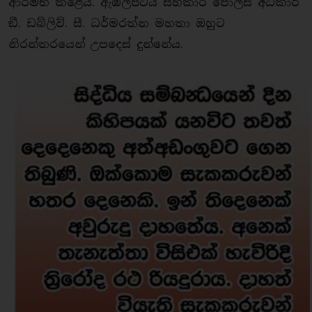
ආරම්භ කළේය. ඇඹිලිපිටිය සහකාර පොලිස් අධිකාරී
ඞී. ඩබ්ලිව්. සී. ධර්මරත්න මහතා ඔහුට
නිරන්තරයෙන් උපදෙස් දුන්නේය.