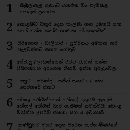
1
කිඹුලාඇළ ගුණාට යනඑන මං නැතිකළ
පොලිස් ප්‍රහාරය
2
කොළඹට වතුර දෙන කැලණි ගඟ දුෂිතයි ගඟ
ගොඩගන්න කෝටි ගාණක මෙහෙයුමක්
3
සිරිකොත - ඩාලිපාර - සුචරිතය අමතක කර
පැලවත්තට ගහන හේතුව
4
අස්වැසුමලාභීන්ගෙන් රටට වැඩක් ගන්න
විසිපන්දාහ අරගෙන නිකම් ඉන්න පුරුදුවෙලා!
5
අනුර - පහින්ද - සජිත් කතරගම මහ
පෙරහරේ එකට
6
ඩෙංගු රෝගීන්ගෙන් රෝහල් උතුරයි ඇතැම්
රෝහල් රෝගීන් බාර ගැනීමත් නවත්වයි: ඩෙංගු
මඬින්න උපරිම ජනතා සහාය අවශ්‍යයි
7
ආණ්ඩුවට වසර දෙක පිරෙන සැප්තැම්බරයේ