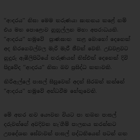
‘‘ආදරය’’ නිසා මෙම තරුණයා ඝාතනය කළේ නම්
එය මහ පොළොව නුහුල්ලන මහා අපරාධයකි.
‘‘ආදරය’’ හමුවේ ප‍්‍රාණඝාත කළ බොහෝ දෙනෙක්
අද හිරගෙවල්වල මැරි මැරී ජීවත් වෙති. උඩවළවට
නුදුරු ඇඹිලිපිටියේ තරුණයන් තිස්එක් දෙනෙක් දිවි
පිදුවේද ‘‘ආදරය’’ නිසා බව ප‍්‍රසිද්ධ කතාවකි.
කිරිඇල්ලේ පාසල් සිසුවෙක් අදත් සිරබත් කන්නේ
‘‘ආදරය’’ හමුවේ අන්ධවීම හේතුවෙනි.
මේ අතර නව යෞවන වියට පා තබන පාසල්
දරුවන්ගේ අවදිවන හැ`ගීම් පාලනය කරන්නට
උපදේශන සේවාවන් පාසල් පද්ධතියෙන් පටන් ගත