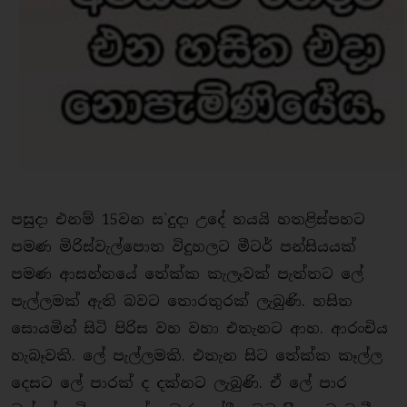
පසුදා එනම් 15වන ස`දුදා උදේ හයයි හතළිස්පහට
පමණ මිරිස්වැල්පොත විදුහලට මීටර් පන්සියයක්
පමණ ආසන්නයේ තේක්ක කැලෑවක් පැත්තට ලේ
පැල්ලමක් ඇති බවට තොරතුරක් ලැබුණි. හසිත
සොයමින් සිටි පිරිස වහ වහා එතැනට ආහ. ආරංචිය
හැබෑවකි. ලේ පැල්ලමකි. එතැන සිට තේක්ක කෑල්ල
දෙසට ලේ පාරක් ද දක්නට ලැබුණි. ඒ ලේ පාර