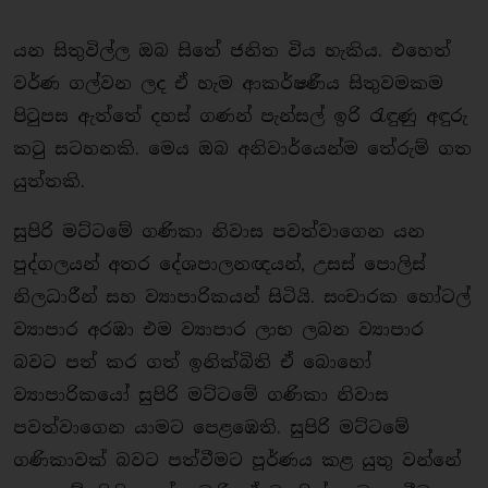
යන සිතුවිල්ල ඔබ සිතේ ජනිත විය හැකිය. එහෙත්
වර්ණ ගල්වන ලද ඒ හැම ආකර්ෂණීය සිතුවමකම
පිටුපස ඇත්තේ දහස් ගණන් පැන්සල් ඉරි රැඳුණු අඳුරු
කටු සටහනකි. මෙය ඔබ අනිවාර්යෙන්ම තේරුම් ගත
යුත්තකි.
සුපිරි මට්ටමේ ගණිකා නිවාස පවත්වාගෙන යන
පුද්ගලයන් අතර දේශපාලනඥයන්, උසස් පොලිස්
නිලධාරීන් සහ ව්‍යාපාරිකයන් සිටියි. සංචාරක හෝටල්
ව්‍යාපාර අරඹා එම ව්‍යාපාර ලාභ ලබන ව්‍යාපාර
බවට පත් කර ගත් ඉනික්බිති ඒ බොහෝ
ව්‍යාපාරිකයෝ සුපිරි මට්ටමේ ගණිකා නිවාස
පවත්වාගෙන යාමට පෙළඹෙති. සුපිරි මට්ටමේ
ගණිකාවක් බවට පත්වීමට පූර්ණය කළ යුතු වන්නේ