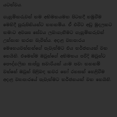
යටත්වය.
ගැනුම්කරුවන් තම අභිමතයමත පිටතදී හමුවීම
මෙහිදී සුරූපිනියන්ට තහනම්ය. ඒ එවිට අඩු මුදලකට
තමාට අවශ්‍ය සේවය ලබාගැනීමට ගැනුම්කරුවන්
උත්සාහ කරන බැවින්ය. අදාළ ව්‍යාපාරය
මෙහෙයවන්නන්ගේ පැවැත්මට එය තර්ජනයක් වන
හෙයිනි. එමෙන්ම ඔවුන්ගේ අභිමතය පරිදි ඔවුන්ට
පෞද්ගලික සාප්පු සවාරියක් යාම පවා තහනම්
වන්නේ ඔවුන් පිළිබඳ කවර හෝ රහසක් හෙළිවීම
අදාළ ව්‍යාපාරයේ පැවැත්මට තර්ජනයක් වන හෙයිනි.