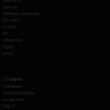
Tamil Mirror
Deshaya
Middleeast Lankadeepa
Life Online
Hi Online
LW
Kelimandala
Wijeya
wnow
E-papers
Lankadeepa
Sunday Lankadeepa
Sunday Times
Daily FT