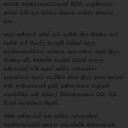
වෙනම කළමනාකාරවරයෙක් සිටියි. ගැනුම්කරුට
අවශ්‍ය නම් ඇය පිටතට රැගෙන යාමටද අවසරය
ඇත.
අදාළ ගණිකාව වෙන් කර ගැනීම, මිල තීරණය කර
ගැනීම ආදී සියල්ල සැලසුම් වන්නේ අදාළ
කළමනාකාරවරයා හරහාය. පැය ගණන අනුව මුදල
තීරණය වේ. එමෙන්ම වයසින් වඩාත් ළාබාල
ගණිකාවක් නම් ඇගේ සේවය ලබාගන්නා
තැනැත්තාට ඇයට ගෙවීමට වෙන මුදල ඉහළ අගයක්
ගනී. සාමාන්‍යයෙන් සුපිරි ගණිකාවකට රාත‍්‍රියක්
ගතකිරීමට නම් රුපියල් විසිපන්දහසකට වඩා වැඩි
මිලක් ගෙවන්නට සිදුවේ.
මෙම ගණිකාවන් තම සේවය ලබාදෙන්නේ
කළමනාකරුවන් පනවන කොන්දේසි කිහිපයකටම