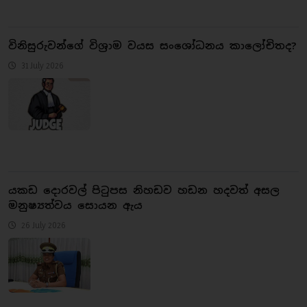
​විනිසුරුවන්ගේ විශ්‍රාම වයස සංශෝධනය කාලෝචිතද?
31 July 2026
යකඩ දොරවල් පිටුපස නිහඩව හඩන හදවත් අසල
මනුෂ්‍යත්වය සොයන ඇය
26 July 2026