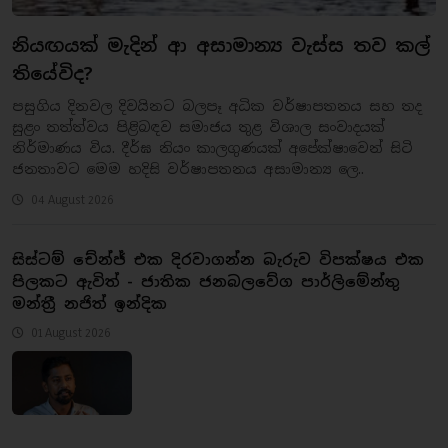
නියඟයක් මැදින් ආ අසාමාන්‍ය වැස්ස තව කල්
තියේවිද?
​පසුගිය දිනවල දිවයිනට බලපෑ අධික වර්ෂාපතනය සහ තද
සුළං තත්ත්වය පිළිබඳව සමාජය තුළ විශාල සංවාදයක්
නිර්මාණය විය. දීර්ඝ නියං කාලගුණයක් අපේක්ෂාවෙන් සිටි
ජනතාවට මෙම හදිසි වර්ෂාපතනය අසාමාන්‍ය ලෙ..
04 August 2026
සිස්ටම් චේන්ජ් එක දිරවාගන්න බැරුව විපක්ෂය එක
පිලකට ඇවිත් - ජාතික ජනබලවේග පාර්ලිමේන්තු
මන්ත්‍රී නජිත් ඉන්දික
01 August 2026