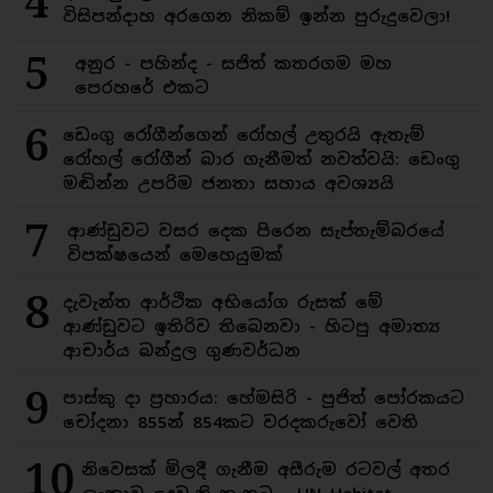
4
විසිපන්දාහ අරගෙන නිකම් ඉන්න පුරුදුවෙලා!
5
අනුර - පහින්ද - සජිත් කතරගම මහ
පෙරහරේ එකට
6
ඩෙංගු රෝගීන්ගෙන් රෝහල් උතුරයි ඇතැම්
රෝහල් රෝගීන් බාර ගැනීමත් නවත්වයි: ඩෙංගු
මඬින්න උපරිම ජනතා සහාය අවශ්‍යයි
7
ආණ්ඩුවට වසර දෙක පිරෙන සැප්තැම්බරයේ
විපක්ෂයෙන් මෙහෙයුමක්
8
දැවැන්ත ආර්ථික අභියෝග රුසක් මේ
ආණ්ඩුවට ඉතිරිව තිබෙනවා - හිටපු අමාත්‍ය
ආචාර්ය බන්දුල ගුණවර්ධන
9
පාස්කු දා ප්‍රහාරය: හේමසිරි - පූජිත් පෝරකයට
චෝදනා 855න් 854කට වරදකරුවෝ වෙති
10
නිවෙසක් මිලදී ගැනීම අසීරුම රටවල් අතර