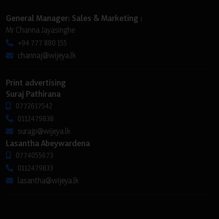
General Manager: Sales & Marketing :
Mr Channa Jayasinghe
+94 777 880 155
channaj@wijeya.lk
Print advertising
Suraj Pathirana
0772617542
0112479838
surajp@wijeya.lk
Lasantha Abeywardena
0774055673
0112479833
lasantha@wijeya.lk