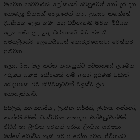
මැවෙන වෛවාරණ ලෝකයක් වෙනුවෙන් හෝ දුර දිග
නොබැලූ හීනයක් වෙනුවෙන් තමා උගසට තබන්නේ
දියණියක ලෙස තමා සතු වටිනාකම මවක බිරියක
ලෙස තමා ලද යුතු වටිනාකම බව මේ රෑ
සමනළියන්ට ලෙහෙසියෙන් නොවැටහෙනවා වෙන්නට
පුළුවන.
ලෙය, මස, මිල කරන ගැහැනුන්ට අවසානයේ ලැබෙන
උරුමය සමාජ රෝගයක් නම් ඇගේ ඉරණම වඩාත්
ඛේදජනක වීම කිසිවකුටවත් වළක්වාලිය
නොහැක්කකි.
සිපිලිස්, ගොනෝරියා, ලිංගික හර්පීස්, ලිංගික ඉන්නෝ,
කැන්ඩිඩයිසිස්, බැක්ටීරියා ආසාදන, එන්ජියු/එන්ජිස්,
ඒඞ්ස් හා ලිංගික වෙනත් රෝග ලිංගික සබඳතා
ඔස්සේ බෝවිය හැකි සමාජ රෝග වෙයි. ජීවිතයට