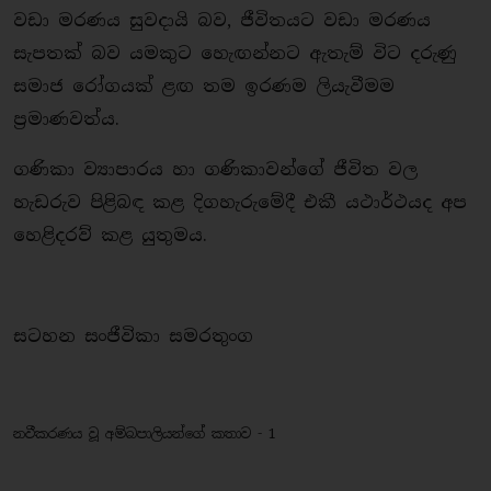
වඩා මරණය සුවදායි බව, ජීවිතයට වඩා මරණය
සැපතක් බව යමකුට හැෙඟන්නට ඇතැම් විට දරුණු
සමාජ රෝගයක් ළඟ තම ඉරණම ලියැවීමම
ප‍්‍රමාණවත්ය.
ගණිකා ව්‍යාපාරය හා ගණිකාවන්ගේ ජීවිත වල
හැඩරුව පිළිබඳ කළ දිගහැරුමේදී එකී යථාර්ථයද අප
හෙළිදරව් කළ යුතුමය.
සටහන සංජීවිකා සමරතුංග
නවීකරණය වූ අම්බපාලියන්ගේ කතාව - 1