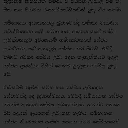
සුදුසුකම් කිහිපයක් පමණි. ඒ වයසින් ළාබාල වීම හා
සිත කය පිනවන රූපසම්පත්තියකින් යුතු වීම පමණි.
සම්භාහන ආයතනවල මුවාවෙන්ද ගණිකා වෘත්තිය
පවත්වාගෙන යති. සම්භාහන ආයතනයකදී සේවා
ලබන්නෙකුට අවශ්‍යනම් ගණිකාවකගේ සේවය
ලබාදීමටද සැදී පැහැදුණු සේවිකාවෝ සිටිති. එහිදී
තමාට අවශ්‍ය සේවය ලබා දෙන තැනැත්තියට අදාළ
සේවය ලබන්නා විසින් වෙනම මුදලක් ගෙවිය යුතු
වේ.
නිවසටම පැමිණ සම්භාහන සේවය ලබාදෙන
සේවාවන්ද අද ක‍්‍රියාත්මකය. මෙහිදී සම්භාහන සේවය
මෙන්ම ඇගෙන් සේවය ලබාගන්නාට තමන්ට අවශ්‍ය
රිසි දෙයක් ඇයගෙන් ලබාගත හැකිය. සම්භාහන
සේවය නිවෙසටම පැමිණ සපයන මෙම සේවිකාවෝ