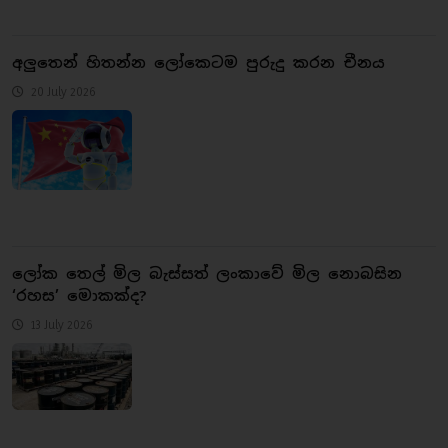
අලුතෙන් හිතන්න ලෝකෙටම පුරුදු කරන චීනය
20 July 2026
ලෝක තෙල් මිල බැස්සත් ලංකාවේ මිල නොබසින
‘රහස’ මොකක්ද?
13 July 2026