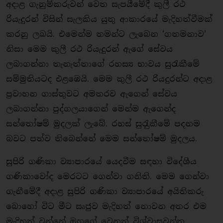
අදාළ ගැනුම්කරුවන් වෙත සැපයීමේදී කුලී රථ
රියැදුරන් විසින් සැලකිය යුතු ආකාරයේ මැදිහත්වීමක්
කරනු ලබයි. එමෙන්ම තමන්ට ලැබෙන ‘ගතමනාව’
නිසා මෙම කුලී රථ රියැදුරන් ඇගේ සේවය
ලබාගන්නා තැනැත්තාගේ රහස්‍ය භාවය සුරැකීමේ
සම්මුතියටද එළඹෙයි. මෙම කුලී රථ රියදුරන්ට අදාළ
ප‍්‍රවාහන ගාස්තුවට අමතරව ඇගෙන් සේවය
ලබාගන්නා පුද්ගලයාගෙන් මෙන්ම ඇගෙන්ද
සන්තෝෂම් මුදලක් ලැබේ. රහස් සුරැුකීමේ පදනම
බවට පත්ව තිබෙන්නේ මෙම සන්තෝෂම් මුදලය.
සුපිරි ගණිකා ව්‍යාපාරයේ යෙදවීම සඳහා විදේශීය
ගණිකාවෝද මෙරටට ගෙන්වා ගනිති. මෙම ගෙන්වා
ගැනීමේදී අදාළ සුපිරි ගණිකා ව්‍යාපාරයේ අයිතිකරු
බොහෝ විට මීට සෘජුව මැදිහත් නොවන අතර එම
මැදිහත් වන්නේ ඔහුගේ වෙනත් විශ්වාසවන්ත