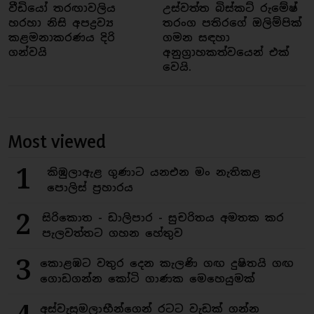
වීඩියෝ තරඟාවලිය
උස්වත්ත බිස්කට් රුමේෂ්
හරහා නිසි අපද්‍රව්‍ය
තරංග පතිරගේ ඔලිම්පික්
කළමනාකරණය දිරි
ගමන සඳහා
ගන්වයි
අනුග්‍රාහකත්වයෙන් එක්
වෙයි.
Most viewed
1
කිඹුලාඇළ ගුණාට යනඑන මං නැතිකළ
පොලිස් ප්‍රහාරය
2
සිරිකොත - ඩාලිපාර - සුචරිතය අමතක කර
පැලවත්තට ගහන හේතුව
3
කොළඹට වතුර දෙන කැලණි ගඟ දුෂිතයි ගඟ
ගොඩගන්න කෝටි ගාණක මෙහෙයුමක්
අස්වැසුමලාභීන්ගෙන් රටට වැඩක් ගන්න