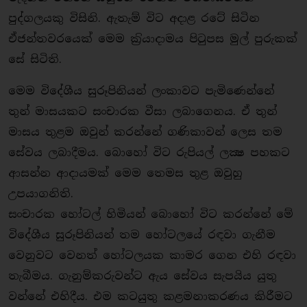
පුද්ගලයකු විසිනි. ඇතැම් විට අදාළ රටේ සිටින
ඒජන්තවරයෙක් මෙම ක‍්‍රියාදාමය පිටුපස මුල් පුරුකක්
සේ සිටිති.
මෙම විදේශීය සුරූපිනියන් ලංකාවට පැමිණෙන්නේ
තුන් මාසයකට සංචාරක වීසා ලබාගෙනය. ඒ තුන්
මාසය තුළම ඔවුන් කරන්නේ ගණිකාවන් ලෙස තම
සේවය ලබාදීමය. බොහෝ විට රුපියල් ලක්‍ෂ පහකට
ආසන්න ආදායමක් මෙම තෙමස තුළ ඔවුහු
උපයාගනිති.
සංචාරක හෝටල් හිමියන් බොහෝ විට කරන්නේ මේ
විදේශීය සුරූපිනියන් තම හෝටලයේ රඳවා ගැනීම
වෙනුවට වෙනත් හෝටලයක කාමර ගෙන එහි රඳවා
තැබීමය. ගැනුම්කරුවන්ට ඇය සේවය සැපයිය යුතු
වන්නේ එහිදීය. එම කටයුතු කළමනාකරණය කිරීමට