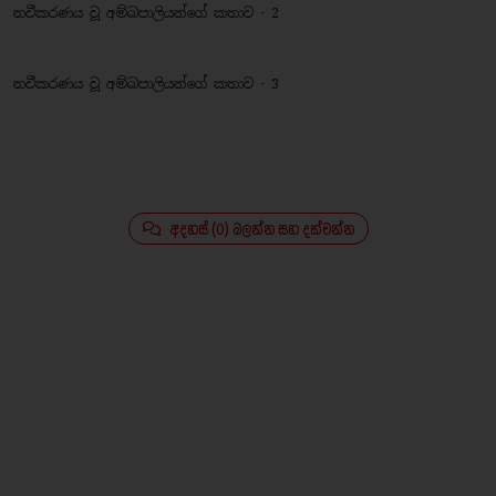
නවීකරණය වූ අම්බපාලියන්ගේ කතාව - 2
නවීකරණය වූ අම්බපාලියන්ගේ කතාව - 3
අදහස් (0) බලන්න සහ දක්වන්න