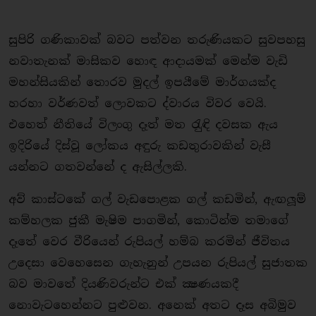
සුපිරි ගණිකාවක් බවට පත්වන තරුණියකට සුවපහසු
නවාතැනක් මාසිකව හොඳ ආදායමක් මෙන්ම වැඩි
මහන්සියකින් තොරව මුදල් ඉපයීමේ මාර්ගයක්ද
හරහා වර්ණවත් ලොවකට ද්වාරය විවර වෙයි.
එහෙත් නීතියේ විලංගු දෑත් මත රැුඳි දවසක ඇය
ඉදිරියේ දිස්වූ ලෝකය අඳුරු කඩතුරාවකින් වැසී
යන්නට ගතවන්නේ ද ඇසිල්ලකි.
අව් කාස්ටකේ ගල් වැඩපොළක ගල් කඩමින්, ඇඟලූම්
කම්හලක ජුකී මැෂිම පාගමින්, කොටින්ම තමාගේ
දෑතේ වෙර වීරියෙන් රුපියල් හම්බ කරමින් ජීවිතය
උදෙසා වෙහෙසෙන ගැහැනුන් උපයන රුපියල් සුජාතක
බව මාවතේ දියණිවරුන්ට එක් ක්‍ෂණයකදී
නොවැටහෙන්නට පුළුවන. අනෙක් අතට දෑස අබිමුව