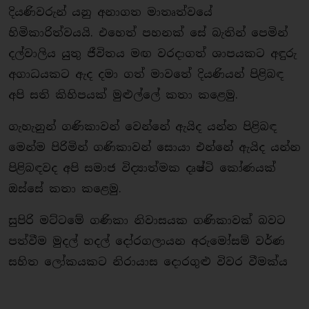
දියණිවරුන් යනු අනාගත මාතෘත්වයේ
හිමිකාරිත්වයයි. එහෙත් පහනක් සේ බැතින් පෙමින්
දල්වාලිය යුතු ජීවිතය මඟ වරදාගත් ශාපයකට අඳුරු
අගාධයකට ඇද දමා ගත් මාවතේ දියණියන් පිළිබඳ
අපි සති කිහිපයක් මුළුල්ලේ කතා කළෙමු.
ගැහැනුන් ගණිකාවන් වෙන්නේ ඇයිද යන්න පිළිබඳ
මෙන්ම පිරිමින් ගණිකාවන් සොයා එන්නේ ඇයිද යන්න
පිළිබඳවද අපි සමාජ විද්‍යාත්මක දෘෂ්ටි කෝණයක්
ඔස්සේ කතා කළෙමු.
සුපිරි මට්ටමේ ගණිකා නිවාසයක ගණිකාවක් බවට
පත්වීම මුදල් හදල් දෝරගලායන අරුමෝසම් වර්ණ
සහිත ලෝකයකට නිරායාස
දොරගුළු විවර වීමක්ය