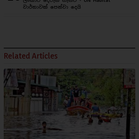
ලංකාව දෙවැනි තැනට - UN Habitat
වාර්තාවක් පෙන්වා දෙයි
Related Articles