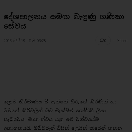
දේශපාලනය සමඟ බැඳුණු ගණිකා
සේවය
-
2013 මැයි 19 | ප.ව. 03:25
Share
0
ලොව නිර්මාණය වී ඇත්තේ හිරුගේ කිරණින් හා
මවගේ කිරිවලින් බව මැක්සිම් ගෝර්කි ලියා
තැබුවේය. මාතෘත්වය යනු මේ විශ්වයේම
අනාගතයයි. මව්වරුන් විසින් ලෙයින් කිරෙන් තනන