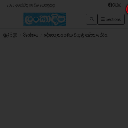
2026 අගෝස්තු 08 වන සෙනසුරාදා
Sections
මුල් පිටුව
/
විශේෂාංග
/
දේශපාලනය සමඟ බැඳුණු ගණිකා සේවය..