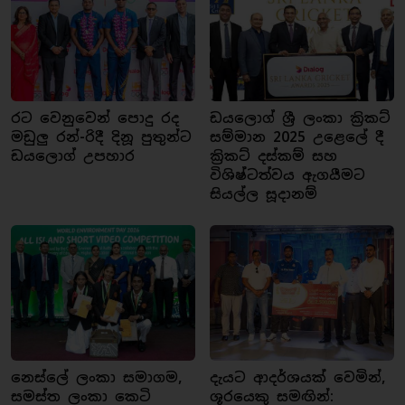
රට වෙනුවෙන් පොදු රද
ඩයලොග් ශ්‍රී ලංකා ක්‍රිකට්
මඩුලු රන්-රිදී දිනූ පුතුන්ට
සම්මාන 2025 උළෙලේ දී
ඩයලොග් උපහාර
ක්‍රිකට් දස්කම් සහ
විශිෂ්ටත්වය ඇගයීමට
සියල්ල සූදානම්
නෙස්ලේ ලංකා සමාගම,
දැයට ආදර්ශයක් වෙමින්,
සමස්ත ලංකා කෙටි
ශූරයෙකු සමඟින්: