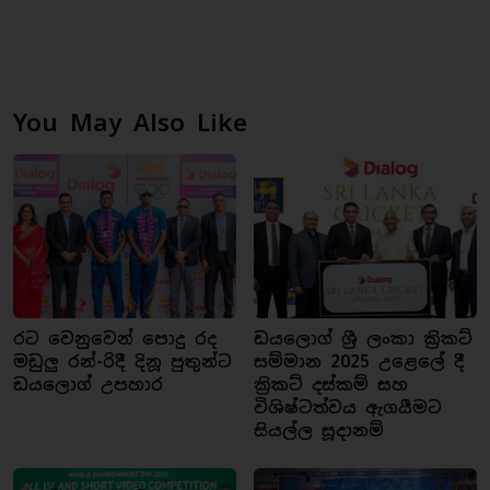
You May Also Like
රට වෙනුවෙන් පොදු රද
ඩයලොග් ශ්‍රී ලංකා ක්‍රිකට්
මඩුලු රන්-රිදී දිනූ පුතුන්ට
සම්මාන 2025 උළෙලේ දී
ඩයලොග් උපහාර
ක්‍රිකට් දස්කම් සහ
විශිෂ්ටත්වය ඇගයීමට
සියල්ල සූදානම්