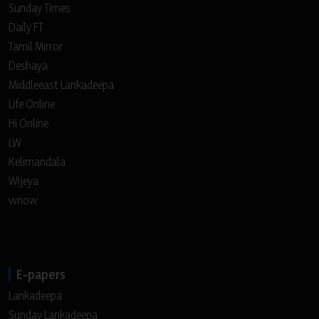
Sunday Times
Daily FT
Tamil Mirror
Deshaya
Middleeast Lankadeepa
Life Online
Hi Online
LW
Kelimandala
Wijeya
wnow
E-papers
Lankadeepa
Sunday Lankadeepa