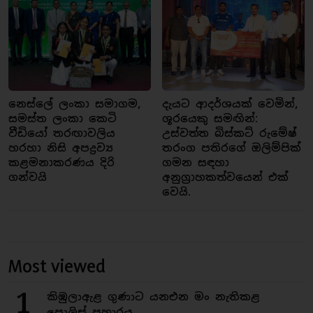
නෙස්ලේ ලංකා සමාගම,
දැයට ආදර්ශයක් වෙමින්,
සමස්ත ලංකා කෙටි
ශූරයෙකු සමඟින්:
වීඩියෝ තරඟාවලිය
උස්වත්ත බිස්කට් රුමේෂ්
හරහා නිසි අපද්‍රව්‍ය
තරංග පතිරගේ ඔලිම්පික්
කළමනාකරණය දිරි
ගමන සඳහා
ගන්වයි
අනුග්‍රාහකත්වයෙන් එක්
වෙයි.
Most viewed
1
කිඹුලාඇළ ගුණාට යනඑන මං නැතිකළ
පොලිස් ප්‍රහාරය