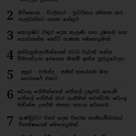
2
සිරිකොත - ඩාලිපාර - සුචරිතය අමතක කර
පැලවත්තට ගහන හේතුව
3
කොළඹට වතුර දෙන කැලණි ගඟ දුෂිතයි ගඟ
ගොඩගන්න කෝටි ගාණක මෙහෙයුමක්
4
අස්වැසුමලාභීන්ගෙන් රටට වැඩක් ගන්න
විසිපන්දාහ අරගෙන නිකම් ඉන්න පුරුදුවෙලා!
5
අනුර - පහින්ද - සජිත් කතරගම මහ
පෙරහරේ එකට
6
ඩෙංගු රෝගීන්ගෙන් රෝහල් උතුරයි ඇතැම්
රෝහල් රෝගීන් බාර ගැනීමත් නවත්වයි: ඩෙංගු
මඬින්න උපරිම ජනතා සහාය අවශ්‍යයි
7
ආණ්ඩුවට වසර දෙක පිරෙන සැප්තැම්බරයේ
විපක්ෂයෙන් මෙහෙයුමක්