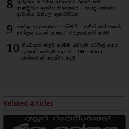
8
දැවැන්ත ආර්ථික අභියෝග රුසක් මේ
ආණ්ඩුවට ඉතිරිව තිබෙනවා - හිටපු අමාත්‍ය
ආචාර්ය බන්දුල ගුණවර්ධන
9
පාස්කු දා ප්‍රහාරය: හේමසිරි - පූජිත් පෝරකයට
චෝදනා 855න් 854කට වරදකරුවෝ වෙති
10
නිවෙසක් මිලදී ගැනීම අසීරුම රටවල් අතර
ලංකාව දෙවැනි තැනට - UN Habitat
වාර්තාවක් පෙන්වා දෙයි
Related Articles