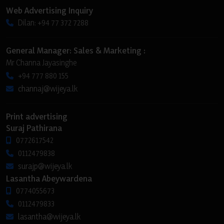
Web Advertising Inquiry
Dilan: +94 77 372 7288
General Manager: Sales & Marketing :
Mr Channa Jayasinghe
+94 777 880 155
channaj@wijeya.lk
Print advertising
Suraj Pathirana
0772617542
0112479838
surajp@wijeya.lk
Lasantha Abeywardena
0774055673
0112479833
lasantha@wijeya.lk