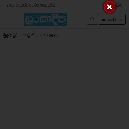
2026 අගෝස්තු 08 වන සෙනසුරාදා
Sections
මුල් පිටුව
/
කාටූන්
/
2019.06.05..